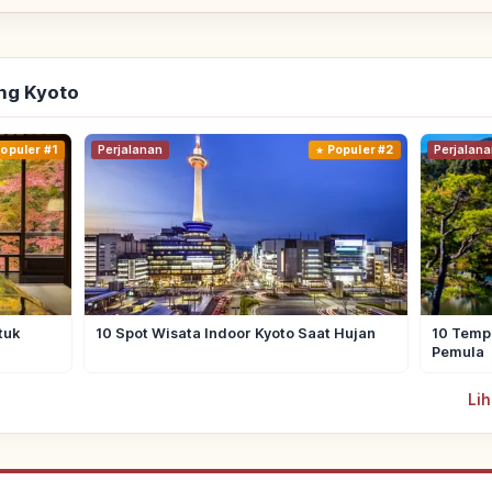
ng Kyoto
opuler #1
Perjalanan
Populer #2
Perjalana
tuk
10 Spot Wisata Indoor Kyoto Saat Hujan
10 Tempa
Pemula
Lih