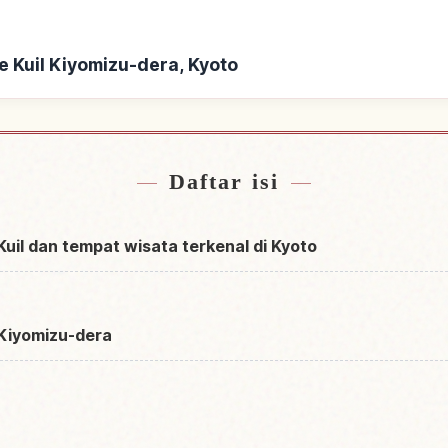
 Kuil Kiyomizu-dera, Kyoto
il Kiyomizu-dera, Kyoto
Cari aktivitas di Kui
↗
Daftar isi
Kuil dan tempat wisata terkenal di Kyoto
i Kiyomizu-dera