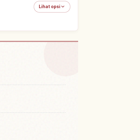
Lihat opsi
l Kiyomizu-dera, Kyoto
↗