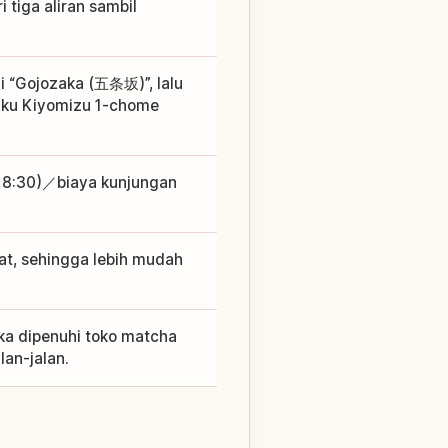
 tiga aliran sambil
di “Gojozaka (五条坂)”, lalu
a-ku Kiyomizu 1-chome
 18:30)／biaya kunjungan
dat, sehingga lebih mudah
ka dipenuhi toko matcha
lan-jalan.