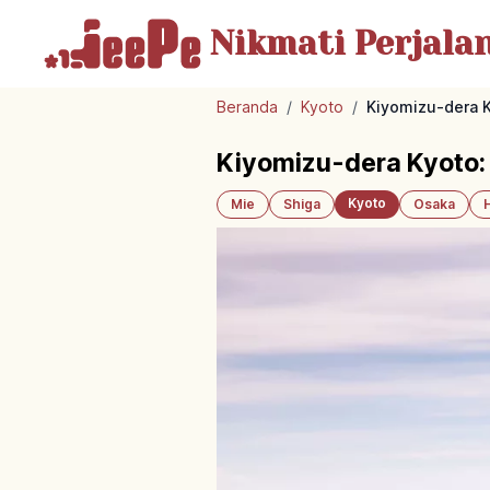
Nikmati Perjala
Beranda
/
Kyoto
/
Kiyomizu-dera 
Kiyomizu-dera Kyoto:
Kyoto
Mie
Shiga
Osaka