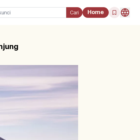
Home
njung