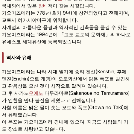
국내외에서 많은
참배
객이 찾는 사찰입니다.
기요미즈데라는 778년(호키 9년)에 창건되었다고 전해지며,
교토시 히가시야마구에 위치합니다.
사계절의 아름다운 풍경과 역사적인 건축물을 즐길 수 있는
기요미즈데라는 1994년에 「고도 교토의 문화재」의 하나로
유네스코 세계유산에 등록되었습니다.
역사와 유래
기요미즈데라는 나라 시대 말기에 승려 겐신(Kenshin, 후에
엔친(Enchin)으로 개명)이 오토와산에서 맑은 폭포를 발견하
고 관음상을 모신 것이 시작으로 알려져 있습니다.
그 후 사카노
우에노
다무라마로(Sakanoue no Tamuramaro)
가 엔친을 만나 불전을 세웠다고 전해집니다.
사찰 이름은 맑은 물이 솟는 오토와 폭포(Otowa no Taki)에
서 유래했습니다.
이 폭포는 기요미즈데라 경내에 있으며, 지금도 사람들의 기
도 장소로 사랑받고 있습니다.