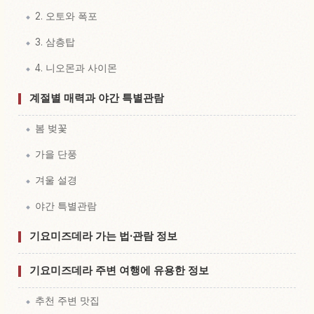
2. 오토와 폭포
3. 삼층탑
4. 니오몬과 사이몬
계절별 매력과 야간 특별관람
봄 벚꽃
가을 단풍
겨울 설경
야간 특별관람
기요미즈데라 가는 법·관람 정보
기요미즈데라 주변 여행에 유용한 정보
추천 주변 맛집