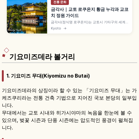
전통 문화
금각사｜교토 로쿠온지 황금 누각과 교코
치 정원 가이드
금각사(정식명 로쿠온지)는 교토시 기타구의 세계
문화유산 사찰로, 금박 3층 누각 샤리덴이 상징입니
Kyoto
→
다. 교코치 연못에 비친 금각, 가을 단풍, 입장료와
9~17시 관람 정보를 소개합니다.
기요미즈데라 볼거리
1. 기요미즈 무대(Kiyomizu no Butai)
기요미즈데라의 상징이라 할 수 있는 「기요미즈 무대」는 가
케즈쿠리라는 전통 건축 기법으로 지어진 국보 본당의 일부입
니다.
무대에서는 교토 시내와 히가시야마의 녹음을 한눈에 볼 수
있으며, 벚꽃 시즌과 단풍 시즌에는 압도적인 풍경이 펼쳐집
니다.