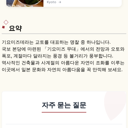
카·사야마와 함께 일본 3대 차산지로 꼽힙니다. 에
Kyoto
→
이사이와 센노리큐로 이어지는 차 문화, 차잎 따기·
점다 체험, 뵤도인·우지가미 신사와 말차 디저트를
함께 살펴봅니다.
요약
기요미즈데라는 교토를 대표하는 명찰 중 하나입니다.
국보 본당에 마련된 「기요미즈 무대」에서의 전망과 오토와
폭포, 계절마다 달라지는 풍경 등 볼거리가 풍부합니다.
역사적인 건축물과 사계절의 아름다운 자연이 조화를 이루는
이곳에서 일본 문화와 자연의 아름다움을 꼭 만끽해 보세요.
자주 묻는 질문