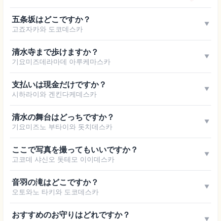
五条坂はどこですか？
▼
고죠자카와 도코데스카
清水寺まで歩けますか？
▼
기요미즈데라마데 아루케마스카
支払いは現金だけですか？
▼
시하라이와 겐킨다케데스카
清水の舞台はどっちですか？
▼
기요미즈노 부타이와 돗치데스카
ここで写真を撮ってもいいですか？
▼
고코데 샤신오 돗테모 이이데스카
音羽の滝はどこですか？
▼
오토와노 타키와 도코데스카
おすすめのお守りはどれですか？
▼