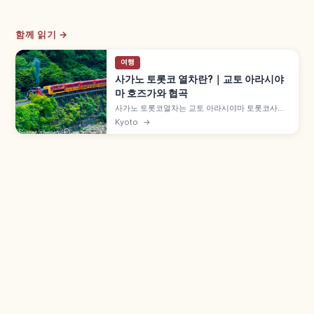
함께 읽기 →
여행
사가노 토롯코 열차란?｜교토 아라시야
마 호즈가와 협곡
사가노 토롯코열차는 교토 아라시야마 토롯코사가
역에서 토롯코가메오카역까지 약 7.3km를 잇는 관
Kyoto
→
광 열차로, 1991년 JR 산인 본선 구선을 활용해 개
업했습니다. 호즈가와 계곡 절경, 5호차 '더 리치호'
오픈 차량, 성인 880엔, 12월 30일~2월 말 운휴 등
을 함께 안내합니다.