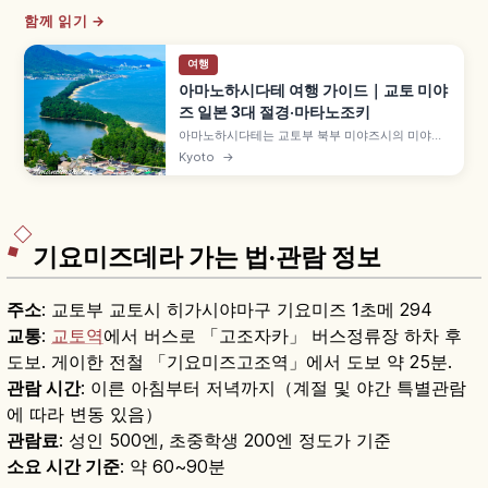
함께 읽기 →
여행
아마노하시다테 여행 가이드｜교토 미야
즈 일본 3대 절경·마타노조키
아마노하시다테는 교토부 북부 미야즈시의 미야기
마쓰시마·히로시마 미야지마와 함께 '일본 3대 절
Kyoto
→
경'으로 꼽히는 모래톱입니다. 길이 약 3.6km 모래
톱에 약 6,700그루 소나무가 우거진 특별명승, 뷰
랜드·가사마쓰공원의 거꾸로 보는 '마타노조키', 셋
슈 국보 그림 등을 함께 안내합니다.
기요미즈데라 가는 법·관람 정보
주소
: 교토부 교토시 히가시야마구 기요미즈 1초메 294
교통
:
교토역
에서 버스로 「고조자카」 버스정류장 하차 후
도보. 게이한 전철 「기요미즈고조역」에서 도보 약 25분.
관람 시간
: 이른 아침부터 저녁까지（계절 및 야간 특별관람
에 따라 변동 있음）
관람료
: 성인 500엔, 초중학생 200엔 정도가 기준
소요 시간 기준
: 약 60~90분