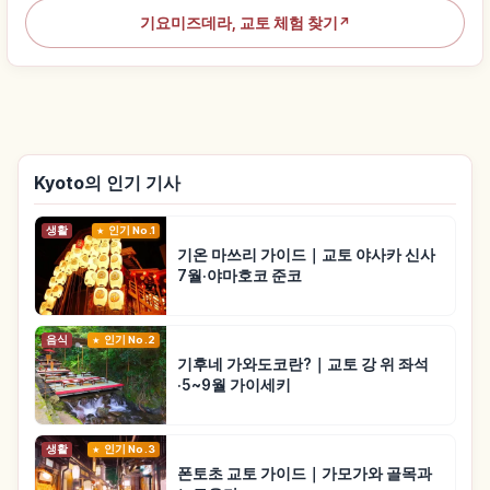
기요미즈데라, 교토 체험 찾기
↗
Kyoto의 인기 기사
생활
인기 No.1
기온 마쓰리 가이드｜교토 야사카 신사
7월·야마호코 준코
음식
인기 No.2
기후네 가와도코란?｜교토 강 위 좌석
·5~9월 가이세키
생활
인기 No.3
폰토초 교토 가이드｜가모가와 골목과