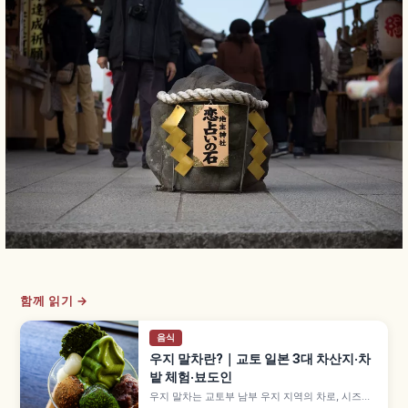
함께 읽기 →
음식
우지 말차란?｜교토 일본 3대 차산지·차
밭 체험·뵤도인
우지 말차는 교토부 남부 우지 지역의 차로, 시즈오