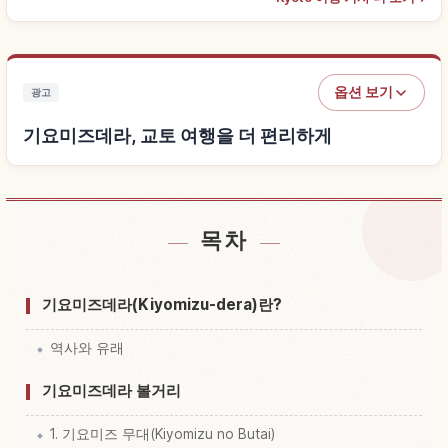
옵션 보기
광고
기요미즈데라, 교토 여행을 더 편리하게
목차
기요미즈데라, 교토 근처 숙소 찾기
↗
기요미즈데라, 교토 체험 찾기
↗
기요미즈데라(Kiyomizu-dera)란?
역사와 유래
기요미즈데라 볼거리
1. 기요미즈 무대(Kiyomizu no Butai)