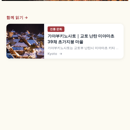
함께 읽기 →
전통 문화
가야부키노사토｜교토 난탄 미야마초
39채 초가지붕 마을
가야부키노사토는 교토부 난탄시 미야마초 키타 집
락에 자리한 초가지붕 마을로, 약 50채 중 39채가
Kyoto
→
초가지붕 민가입니다. 에도시대 중기 건물도 남은
'기타야마형 민가' 양식, 1993년 중요전통적건조물
군 보존지구, 9월 중순 메밀꽃, 겨울 라이트업 후유
토로를 함께 살펴봅니다.