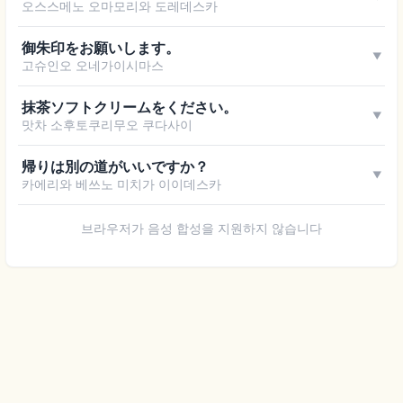
오스스메노 오마모리와 도레데스카
御朱印をお願いします。
▼
고슈인오 오네가이시마스
抹茶ソフトクリームをください。
▼
맛차 소후토쿠리무오 쿠다사이
帰りは別の道がいいですか？
▼
카에리와 베쓰노 미치가 이이데스카
브라우저가 음성 합성을 지원하지 않습니다