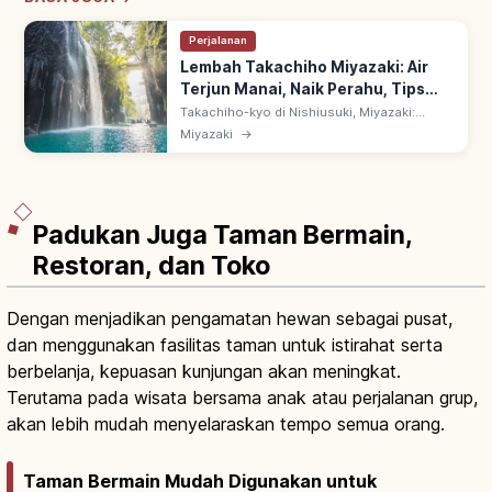
Perjalanan
Lembah Takachiho Miyazaki: Air
Terjun Manai, Naik Perahu, Tips
Berkunjung
Takachiho-kyo di Nishiusuki, Miyazaki:
ngarai dari aliran piroklastik Gunung Aso
Miyazaki
→
dengan kekar kolom (chujo setsuri). Naik
perahu di bawah Air Terjun Manai.
Padukan Juga Taman Bermain,
Restoran, dan Toko
Dengan menjadikan pengamatan hewan sebagai pusat,
dan menggunakan fasilitas taman untuk istirahat serta
berbelanja, kepuasan kunjungan akan meningkat.
Terutama pada wisata bersama anak atau perjalanan grup,
akan lebih mudah menyelaraskan tempo semua orang.
Taman Bermain Mudah Digunakan untuk