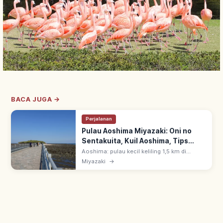
BACA JUGA →
Perjalanan
Pulau Aoshima Miyazaki: Oni no
Sentakuita, Kuil Aoshima, Tips
Berkunjung
Aoshima: pulau kecil keliling 1,5 km di
Miyazaki, dicapai jalan kaki via jembatan.
Miyazaki
→
Dikelilingi batuan Oni no Sentakuita; Kuil
Aoshima di tengah pulau.