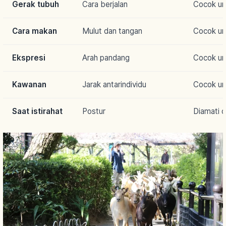
Gerak tubuh
Cara berjalan
Cocok un
Cara makan
Mulut dan tangan
Cocok un
Ekspresi
Arah pandang
Cocok un
Kawanan
Jarak antarindividu
Cocok unt
Saat istirahat
Postur
Diamati 