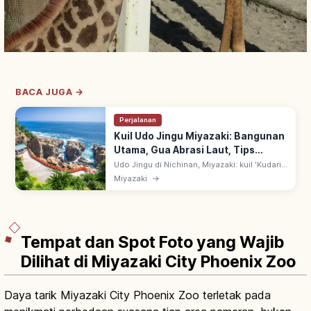
BACA JUGA →
Perjalanan
Kuil Udo Jingu Miyazaki: Bangunan
Utama, Gua Abrasi Laut, Tips
Berkunjung
Udo Jingu di Nichinan, Miyazaki: kuil 'Kudari-
miya' dengan bangunan utama dalam gua
Miyazaki
→
abrasi laut menghadap Laut Hyuga-nada.
Lempar 'Untama-nage' uji hoki.
Tempat dan Spot Foto yang Wajib
Dilihat di Miyazaki City Phoenix Zoo
Daya tarik Miyazaki City Phoenix Zoo terletak pada