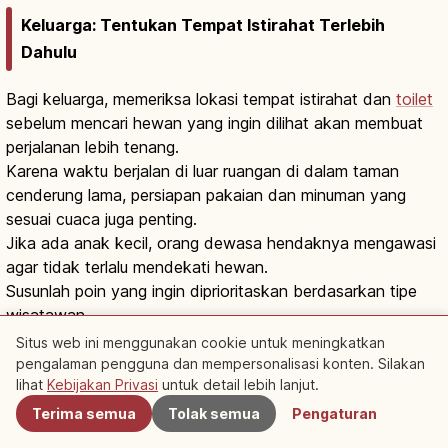
Keluarga: Tentukan Tempat Istirahat Terlebih
Dahulu
Bagi keluarga, memeriksa lokasi tempat istirahat dan
toilet
sebelum mencari hewan yang ingin dilihat akan membuat
perjalanan lebih tenang.
Karena waktu berjalan di luar ruangan di dalam taman
cenderung lama, persiapan pakaian dan minuman yang
sesuai cuaca juga penting.
Jika ada anak kecil, orang dewasa hendaknya mengawasi
agar tidak terlalu mendekati hewan.
Susunlah poin yang ingin diprioritaskan berdasarkan tipe
wisatawan.
Situs web ini menggunakan cookie untuk meningkatkan
pengalaman pengguna dan mempersonalisasi konten. Silakan
Terdekat
Tipe Wisatawan
Cara Menikmati yang Cocok
lihat
Kebijakan Privasi
untuk detail lebih lanjut.
Terima semua
Tolak semua
Pengaturan
Kunjungan pertama
Keliling pameran