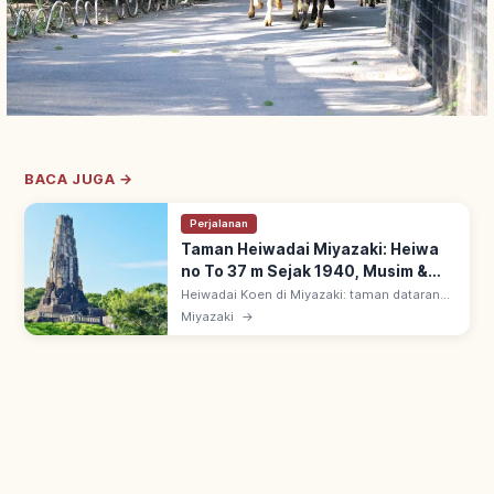
BACA JUGA →
Perjalanan
Taman Heiwadai Miyazaki: Heiwa
no To 37 m Sejak 1940, Musim &
Area Utama
Heiwadai Koen di Miyazaki: taman dataran
tinggi dengan Heiwa no To (Menara
Miyazaki
→
Perdamaian) ~37 m, dibangun 1940.
Pemandangan kota & laut; taman patung
Haniwa.