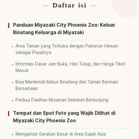
Daftar isi
Cari penginapan dekat Taman Miyazaki Shi
↗
Fenikkusu Shizendoubutsuen
Panduan Miyazaki City Phoenix Zoo: Kebun
Cari aktivitas di Taman Miyazaki Shi Fenikkusu
Binatang Keluarga di Miyazaki
↗
Shizendoubutsuen
Area Taman yang Terbuka dengan Pameran Hewan
sebagai Pusatnya
Informasi Dasar Jam Buka, Hari Tutup, dan Harga Tiket
Masuk
Bisa Menikmati Kebun Binatang dan Taman Bermain
Bersamaan
Periksa Fasilitas Musiman Sebelum Berkunjung
Tempat dan Spot Foto yang Wajib Dilihat di
Miyazaki City Phoenix Zoo
Mengamati Gerakan Besar di Area Gajah Asia