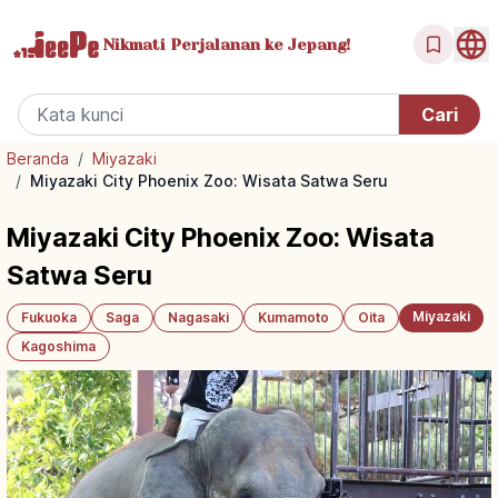
Nikmati Perjalanan
ke Jepang!
Beranda
/
Miyazaki
/
Miyazaki City Phoenix Zoo: Wisata Satwa Seru
Miyazaki City Phoenix Zoo: Wisata
Satwa Seru
Miyazaki
Fukuoka
Saga
Nagasaki
Kumamoto
Oita
Kagoshima