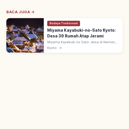
BACA JUGA →
Budaya Tradisional
Miyama Kayabuki-no-Sato Kyoto:
Desa 39 Rumah Atap Jerami
Miyama Kayabuki no Sato: desa di Nantan,
Kyoto utara—dari 50 rumah, 39 beratap
Kyoto
→
jerami. Arsitektur 'Kitayama-gata minka'
sejak pertengahan zaman Edo.