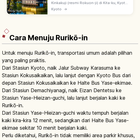
Kinkakuji (resmi Rokuon-ji) di Kita-ku, Kyoto:
paviliun 3 lantai berlapis daun emas
Kyoto
→
(Shariden), didirikan Ashikaga Yoshimitsu.
Warisan UNESCO sejak 1994.
Cara Menuju Rurikō-in
Untuk menuju Rurikō-in, transportasi umum adalah pilihan
yang paling praktis.
Dari Stasiun Kyoto, naik Jalur Subway Karasuma ke
Stasiun Kokusaikaikan, lalu lanjut dengan Kyoto Bus dari
depan Stasiun Kokusaikaikan ke Halte Bus Yase-ekimae.
Dari Stasiun Demachiyanagi, naik Eizan Dentetsu ke
Stasiun Yase-Hieizan-guchi, lalu lanjut berjalan kaki ke
Rurikō-in.
Dari Stasiun Yase-Hieizan-guchi waktu tempuh berjalan
kaki kira-kira 12 menit, sedangkan dari Halte Bus Yase-
ekimae sekitar 10 menit berjalan kaki.
Perlu diketahui, Rurikō-in tidak memiliki area parkir khusus,