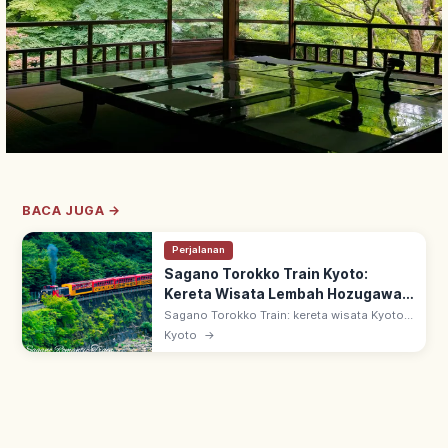
BACA JUGA →
Perjalanan
Sagano Torokko Train Kyoto:
Kereta Wisata Lembah Hozugawa,
Tips Berkunjung
Sagano Torokko Train: kereta wisata Kyoto
7,3 km dari Stasiun Torokko Saga ke
Kyoto
→
Kameoka. Sejak 1991 di bekas jalur JR Sanin
Main, melaju di tepi Lembah Hozugawa.