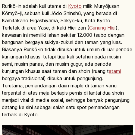
Rurikō-in adalah kuil utama di
Kyoto
milik Muryōjusan
Kōmyō-ji, sebuah kuil Jōdo Shinshū, yang berada di
Kamitakano Higashiyama, Sakyō-ku, Kota Kyoto.
Terletak di area Yase, di kaki Hiei-zan (
Gunung Hiei
),
kawasan ini memiliki lahan sekitar 12.000 tsubo dengan
bangunan bergaya sukiya-zukuri dan taman yang luas.
Biasanya Rurikō-in tidak dibuka untuk umum di luar periode
kunjungan khusus, tetapi tiga kali setahun pada musim
semi, musim panas, dan musim gugur, ada periode
kunjungan khusus saat taman dan shoin (ruang t
atami
bergaya tradisional) dibuka untuk pengunjung.
Terutama, pemandangan daun maple di taman yang
terpantul di atas meja berlapis pernis di lantai dua shoin
menjadi viral di media sosial, sehingga banyak pengunjung
datang ke sini sebagai salah satu spot pemandangan
terbaik di Kyoto.