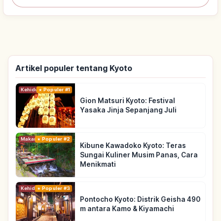
Artikel populer tentang Kyoto
Kehidupan
Populer #1
Gion Matsuri Kyoto: Festival
Yasaka Jinja Sepanjang Juli
Makanan
Populer #2
Kibune Kawadoko Kyoto: Teras
Sungai Kuliner Musim Panas, Cara
Menikmati
Kehidupan
Populer #3
Pontocho Kyoto: Distrik Geisha 490
m antara Kamo & Kiyamachi