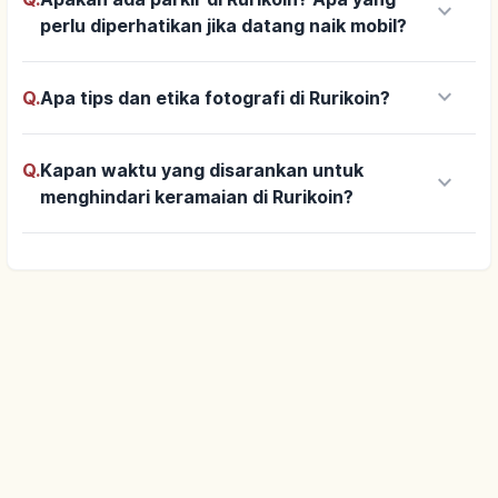
keyboard_arrow_down
perlu diperhatikan jika datang naik mobil?
keyboard_arrow_down
Q.
Apa tips dan etika fotografi di Rurikoin?
Q.
Kapan waktu yang disarankan untuk
keyboard_arrow_down
menghindari keramaian di Rurikoin?