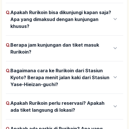
Q.
Apakah Rurikoin bisa dikunjungi kapan saja?
keyboard_arrow_down
Apa yang dimaksud dengan kunjungan
khusus?
Q.
Berapa jam kunjungan dan tiket masuk
keyboard_arrow_down
Rurikoin?
Q.
Bagaimana cara ke Rurikoin dari Stasiun
keyboard_arrow_down
Kyoto? Berapa menit jalan kaki dari Stasiun
Yase-Hieizan-guchi?
Q.
Apakah Rurikoin perlu reservasi? Apakah
keyboard_arrow_down
ada tiket langsung di lokasi?
Q.
Apakah ada parkir di Rurikoin? Apa yang