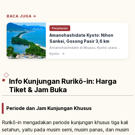
BACA JUGA →
Perjalanan
Amanohashidate Kyoto: Nihon
Sankei, Gosong Pasir 3,6 km
Amanohashidate di Miyazu, Kyoto utara:
salah satu Nihon Sankei. Gosong pasir 3,6
Kyoto
→
km, ~6.700 pinus memisahkan Teluk Miyazu
& Aso-kai. Pemandangan alam istimewa.
Info Kunjungan Rurikō-in: Harga
Tiket & Jam Buka
Periode dan Jam Kunjungan Khusus
Rurikō-in mengadakan periode kunjungan khusus tiga kali
setahun, yaitu pada musim semi, musim panas, dan musim