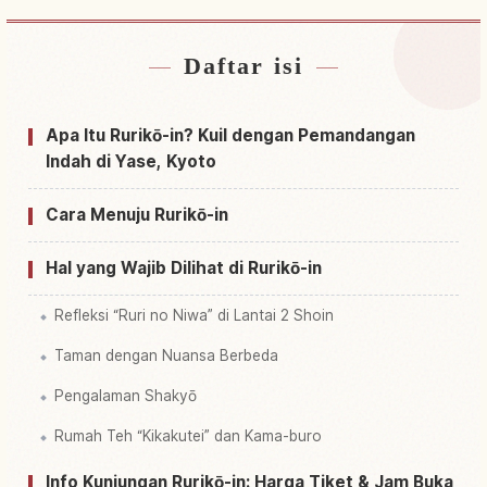
Daftar isi
Cari penginapan dekat Ruriko-in Temple, Kyoto
↗
Cari aktivitas di Ruriko-in Temple, Kyoto
↗
Apa Itu Rurikō-in? Kuil dengan Pemandangan
Indah di Yase, Kyoto
Cara Menuju Rurikō-in
Hal yang Wajib Dilihat di Rurikō-in
Refleksi “Ruri no Niwa” di Lantai 2 Shoin
Taman dengan Nuansa Berbeda
Pengalaman Shakyō
Rumah Teh “Kikakutei” dan Kama-buro
Info Kunjungan Rurikō-in: Harga Tiket & Jam Buka