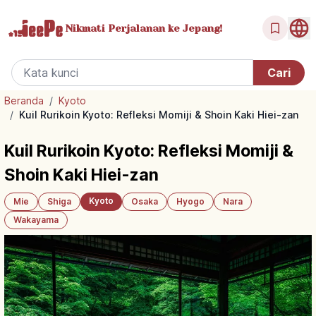
Nikmati Perjalanan
ke Jepang!
Beranda
/
Kyoto
/
Kuil Rurikoin Kyoto: Refleksi Momiji & Shoin Kaki Hiei-zan
Kuil Rurikoin Kyoto: Refleksi Momiji &
Shoin Kaki Hiei-zan
Kyoto
Mie
Shiga
Osaka
Hyogo
Nara
Wakayama