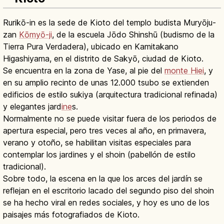
Rurikō-in es la sede de Kioto del templo budista Muryōju-
zan
Kōmyō-ji
, de la escuela Jōdo Shinshū (budismo de la
Tierra Pura Verdadera), ubicado en Kamitakano
Higashiyama, en el distrito de Sakyō, ciudad de Kioto.
Se encuentra en la zona de Yase, al pie del
monte Hiei
, y
en su amplio recinto de unas 12.000 tsubo se extienden
edificios de estilo sukiya (arquitectura tradicional refinada)
y elegantes jard
ine
s.
Normalmente no se puede visitar fuera de los periodos de
apertura especial, pero tres veces al año, en primavera,
verano y otoño, se habilitan visitas especiales para
contemplar los jardines y el shoin (pabellón de estilo
tradicional).
Sobre todo, la escena en la que los arces del jardín se
reflejan en el escritorio lacado del segundo piso del shoin
se ha hecho viral en redes sociales, y hoy es uno de los
paisajes más fotografiados de Kioto.