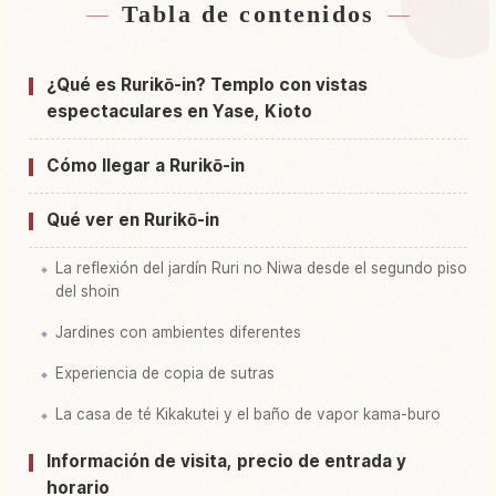
Tabla de contenidos
Buscar alojamiento cerca de Ruriko-in Temple,
↗
Kyoto
¿Qué es Rurikō-in? Templo con vistas
Buscar experiencias en Ruriko-in Temple, Kyoto
↗
espectaculares en Yase, Kioto
Cómo llegar a Rurikō-in
Qué ver en Rurikō-in
La reflexión del jardín Ruri no Niwa desde el segundo piso
del shoin
Jardines con ambientes diferentes
Experiencia de copia de sutras
La casa de té Kikakutei y el baño de vapor kama-buro
Información de visita, precio de entrada y
horario