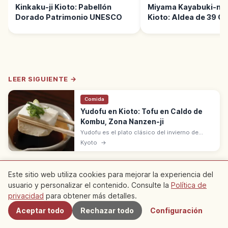
Kinkaku-ji Kioto: Pabellón
Miyama Kayabuki-no
Dorado Patrimonio UNESCO
Kioto: Aldea de 39 C
Paja
LEER SIGUIENTE →
Comida
Yudofu en Kioto: Tofu en Caldo de
Kombu, Zona Nanzen-ji
Yudofu es el plato clásico del invierno de
Kioto: tofu calentado en caldo de kombu y
Kyoto
→
servido con ponzu. Tradición en la zona de
Nanzen-ji y Saga-Arashiyama.
Este sitio web utiliza cookies para mejorar la experiencia del
※ El contenido del artículo se basa en información del momento de la
redacción y puede diferir de la situación actual. Además, no
usuario y personalizar el contenido. Consulte la
Política de
Cercanos
garantizamos la exactitud ni la integridad del contenido publicado,
privacidad
para obtener más detalles.
agradecemos su comprensión.
Aceptar todo
Rechazar todo
Configuración
Patrocinado
Este artículo puede contener anuncios (enlaces de
afiliados); podemos ganar una comisión por las reservas realizadas a