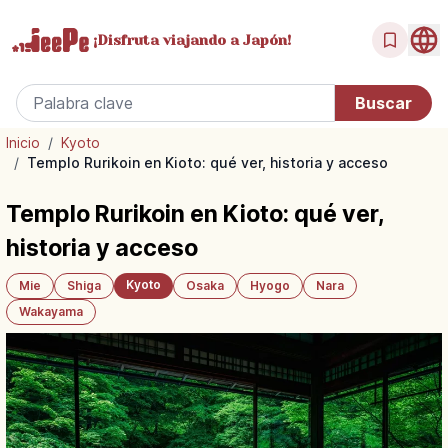
¡Disfruta
viajando a Japón!
Inicio
/
Kyoto
/
Templo Rurikoin en Kioto: qué ver, historia y acceso
Templo Rurikoin en Kioto: qué ver,
historia y acceso
Kyoto
Mie
Shiga
Osaka
Hyogo
Nara
Wakayama