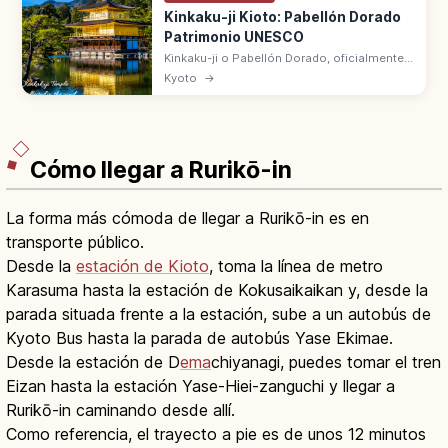
Kinkaku-ji Kioto: Pabellón Dorado
Patrimonio UNESCO
Kinkaku-ji o Pabellón Dorado, oficialmente
Rokuon-ji, es el templo de Kioto con un
Kyoto
→
Shariden de tres pisos cubierto de pan de
oro. Patrimonio UNESCO desde 1994.
Cómo llegar a Rurikō-in
La forma más cómoda de llegar a Rurikō-in es en
transporte público.
Desde la
estación de Kioto
, toma la línea de metro
Karasuma hasta la estación de Kokusaikaikan y, desde la
parada situada frente a la estación, sube a un autobús de
Kyoto Bus hasta la parada de autobús Yase Ekimae.
Desde la estación de D
ema
chiyanagi, puedes tomar el tren
Eizan hasta la estación Yase-Hiei-zanguchi y llegar a
Rurikō-in caminando desde allí.
Como referencia, el trayecto a pie es de unos 12 minutos