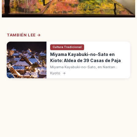
TAMBIÉN LEE →
Cultura Tradicional
Miyama Kayabuki-no-Sato en
Kioto: Aldea de 39 Casas de Paja
Miyama Kayabuki-no-Sato, en Nantan
(Kioto), conserva 39 casas tradicionales
Kyoto
→
con techo de paja. Estilo Kitayama, Distrito
de Conservación desde 1993.