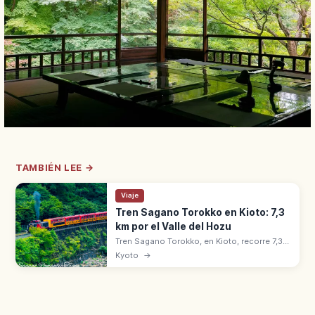
TAMBIÉN LEE →
Viaje
Tren Sagano Torokko en Kioto: 7,3
km por el Valle del Hozu
Tren Sagano Torokko, en Kioto, recorre 7,3
km desde Saga hasta Kameoka por el valle
Kyoto
→
del río Hozu. Opera desde 1991 con 5
vagones y el coche abierto 'The Rich'.