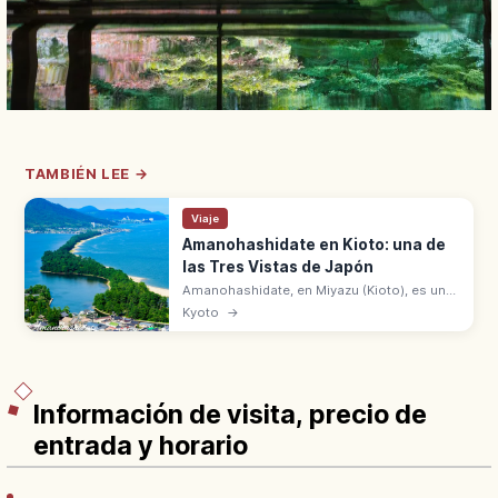
TAMBIÉN LEE →
Viaje
Amanohashidate en Kioto: una de
las Tres Vistas de Japón
Amanohashidate, en Miyazu (Kioto), es una
de las Tres Vistas de Japón con
Kyoto
→
Matsushima y Miyajima. Banco de arena de
3,6 km con unos 6.700 pinos sobre la
bahía.
Información de visita, precio de
entrada y horario