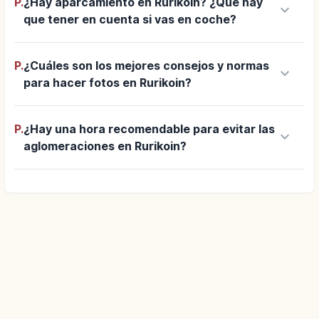
P.
¿Hay aparcamiento en Rurikoin? ¿Qué hay
keyboard_arrow_down
que tener en cuenta si vas en coche?
P.
¿Cuáles son los mejores consejos y normas
keyboard_arrow_down
para hacer fotos en Rurikoin?
P.
¿Hay una hora recomendable para evitar las
keyboard_arrow_down
aglomeraciones en Rurikoin?