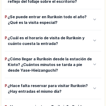
reflejo del follaje sobre el escritorio?
P.
¿Se puede entrar en Rurikoin todo el año?
keyboard_arrow_down
¿Qué es la visita especial?
P.
¿Cuál es el horario de visita de Rurikoin y
keyboard_arrow_down
cuánto cuesta la entrada?
P.
¿Cómo llegar a Rurikoin desde la estación de
keyboard_arrow_down
Kioto? ¿Cuántos minutos se tarda a pie
desde Yase-Hieizanguchi?
P.
¿Hace falta reservar para visitar Rurikoin?
keyboard_arrow_down
¿Hay entradas el mismo día?