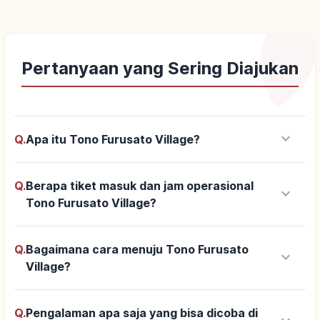
Pertanyaan yang Sering Diajukan
keyboard_arrow_down
Q.
Apa itu Tono Furusato Village?
Q.
Berapa tiket masuk dan jam operasional
keyboard_arrow_down
Tono Furusato Village?
Q.
Bagaimana cara menuju Tono Furusato
keyboard_arrow_down
Village?
Q.
Pengalaman apa saja yang bisa dicoba di