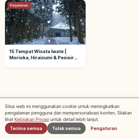
Perjalanan
15 Tempat Wisata Iwate |
Morioka, Hiraizumi & Pesisir
Sanriku
Tempat Rekomendasi
Situs web ini menggunakan cookie untuk meningkatkan
pengalaman pengguna dan mempersonalisasi konten. Silakan
Terdekat
Terdekat
lihat
Kebijakan Privasi
untuk detail lebih lanjut.
Terima semua
Tolak semua
Pengaturan
Lihat artikel rekomendasi di sekitar area ini