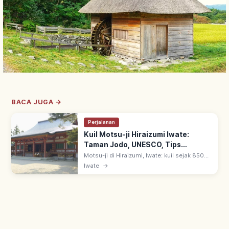
BACA JUGA →
Perjalanan
Kuil Motsu-ji Hiraizumi Iwate:
Taman Jodo, UNESCO, Tips
Berkunjung
Motsu-ji di Hiraizumi, Iwate: kuil sejak 850
oleh Jikaku Daishi Ennin. Taman Jodo gaya
Iwate
→
Heian mewakili Tanah Suci Buddhis; warisan
UNESCO Hiraizumi sejak 2011.