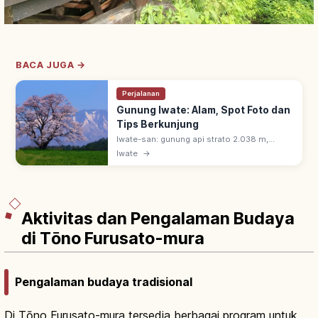
BACA JUGA →
Perjalanan
Gunung Iwate: Alam, Spot Foto dan
Tips Berkunjung
Iwate-san: gunung api strato 2.038 m,
simbol Tohoku. Dijuluki 'Nanbu Fuji' karena
Iwate
→
bentuk anggun; 100 Gunung Terkenal
Jepang & disebut puisi Ishikawa Takuboku.
Aktivitas dan Pengalaman Budaya
di Tōno Furusato-mura
Pengalaman budaya tradisional
Di Tōno Furusato-mura tersedia berbagai program untuk