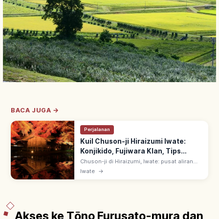
BACA JUGA →
Perjalanan
Kuil Chuson-ji Hiraizumi Iwate:
Konjikido, Fujiwara Klan, Tips
Berkunjung
Chuson-ji di Hiraizumi, Iwate: pusat aliran
Tendai Tohoku, didirikan 850 oleh Jikaku
Iwate
→
Daishi Ennin. Konjikido (Aula Emas) simbol
budaya emas klan Oshu Fujiwara.
Akses ke Tōno Furusato-mura dan