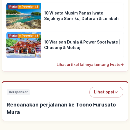
Perjalanan
Populer #2
10 Wisata Musim Panas Iwate |
Sejuknya Sanriku, Dataran & Lembah
Perjalanan
Populer #3
10 Warisan Dunia & Power Spot Iwate |
Chusonji & Motsuji
Lihat artikel lainnya tentang Iwate
→
Lihat opsi
Bersponsor
Rencanakan perjalanan ke Toono Furusato
Mura