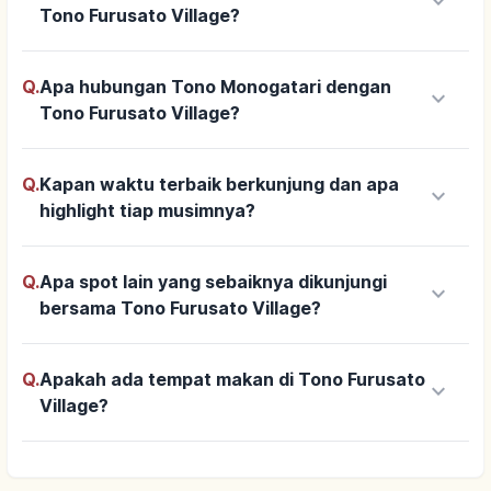
keyboard_arrow_down
Tono Furusato Village?
Q.
Apa hubungan Tono Monogatari dengan
keyboard_arrow_down
Tono Furusato Village?
Q.
Kapan waktu terbaik berkunjung dan apa
keyboard_arrow_down
highlight tiap musimnya?
Q.
Apa spot lain yang sebaiknya dikunjungi
keyboard_arrow_down
bersama Tono Furusato Village?
Q.
Apakah ada tempat makan di Tono Furusato
keyboard_arrow_down
Village?