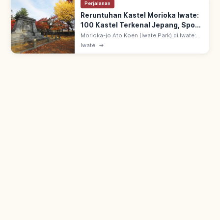
Perjalanan
Reruntuhan Kastel Morioka Iwate:
100 Kastel Terkenal Jepang, Spot
Utama
Morioka-jo Ato Koen (Iwate Park) di Iwate:
bekas Kastel Morioka klan Nanbu 1597-1633.
Iwate
→
Tembok batu granit mengesankan; salah
satu 100 Kastel Terkenal Jepang.