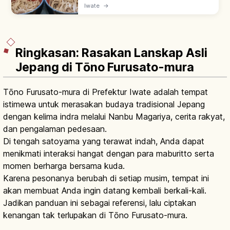
ukuran satu suap disajikan terus-menerus
Iwate
→
dalam mangkuk kecil. Sekitar 15 wanko
setara 1 mangkuk biasa. Hanamaki &
Morioka.
Ringkasan: Rasakan Lanskap Asli
Jepang di Tōno Furusato-mura
Tōno Furusato-mura di Prefektur Iwate adalah tempat
istimewa untuk merasakan budaya tradisional Jepang
dengan kelima indra melalui Nanbu Magariya, cerita rakyat,
dan pengalaman pedesaan.
Di tengah satoyama yang terawat indah, Anda dapat
menikmati interaksi hangat dengan para maburitto serta
momen berharga bersama kuda.
Karena pesonanya berubah di setiap musim, tempat ini
akan membuat Anda ingin datang kembali berkali-kali.
Jadikan panduan ini sebagai referensi, lalu ciptakan
kenangan tak terlupakan di Tōno Furusato-mura.