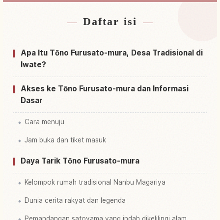
Daftar isi
Cari penginapan dekat Toono Furusato Mura
↗
Cari aktivitas di Toono Furusato Mura
↗
Apa Itu Tōno Furusato-mura, Desa Tradisional di
Iwate?
Akses ke Tōno Furusato-mura dan Informasi
Dasar
Cara menuju
Jam buka dan tiket masuk
Daya Tarik Tōno Furusato-mura
Kelompok rumah tradisional Nanbu Magariya
Dunia cerita rakyat dan legenda
Pemandangan satoyama yang indah dikelilingi alam