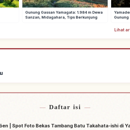
Gunung Gassan Yamagata: 1.984 m Dewa
Yamadera
Sanzan, Midagahara, Tips Berkunjung
Gunung 
Lihat a
u
ginapan
Cari ak
↗
Daftar isi
 Kōen | Spot Foto Bekas Tambang Batu Takahata-ishi di 