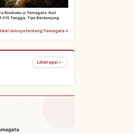
 Risshaku-ji Yamagata: Kuil
1.015 Tangga, Tips Berkunjung
rtikel lainnya tentang Yamagata
→
Lihat opsi
tivitas
↗
Yamagata