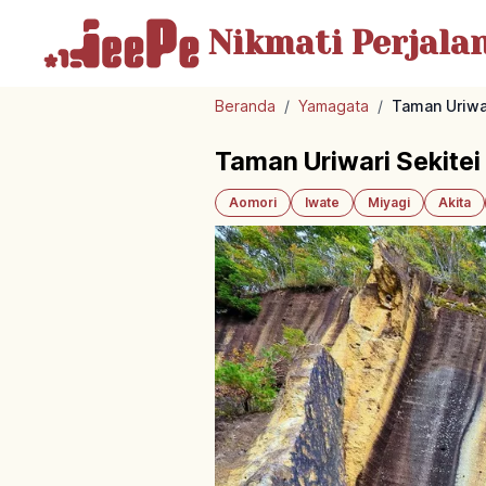
Nikmati Perjala
Beranda
/
Yamagata
/
Taman Uriwa
Taman Uriwari Sekite
Aomori
Iwate
Miyagi
Akita