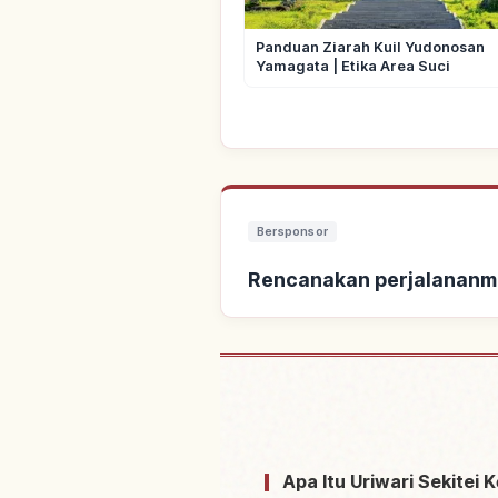
Panduan Ziarah Kuil Yudonosan
Yamagata | Etika Area Suci
Bersponsor
Rencanakan perjalananm
Cari pen
Apa Itu Uriwari Sekitei