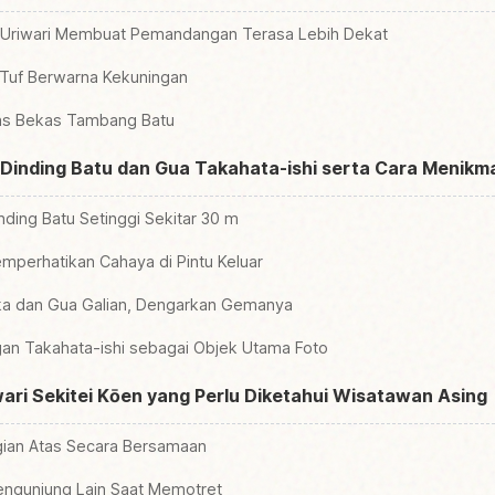
 Uriwari Membuat Pemandangan Terasa Lebih Dekat
 Tuf Berwarna Kekuningan
as Bekas Tambang Batu
di Dinding Batu dan Gua Takahata-ishi serta Cara Menikm
ing Batu Setinggi Sekitar 30 m
mperhatikan Cahaya di Pintu Keluar
ka dan Gua Galian, Dengarkan Gemanya
an Takahata-ishi sebagai Objek Utama Foto
wari Sekitei Kōen yang Perlu Diketahui Wisatawan Asing
agian Atas Secara Bersamaan
 Pengunjung Lain Saat Memotret