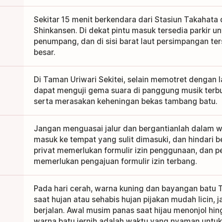
Sekitar 15 menit berkendara dari Stasiun Takahata
Shinkansen. Di dekat pintu masuk tersedia parkir u
penumpang, dan di sisi barat laut persimpangan ter
besar.
Di Taman Uriwari Sekitei, selain memotret dengan l
dapat menguji gema suara di panggung musik terbu
serta merasakan keheningan bekas tambang batu.
Jangan menguasai jalur dan bergantianlah dalam w
masuk ke tempat yang sulit dimasuki, dan hindari 
privat memerlukan formulir izin penggunaan, dan 
memerlukan pengajuan formulir izin terbang.
Pada hari cerah, warna kuning dan bayangan batu T
saat hujan atau sehabis hujan pijakan mudah licin, j
berjalan. Awal musim panas saat hijau menonjol hi
warna batu jernih adalah waktu yang nyaman untuk 