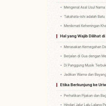
Mengenal Asal Usul Nama
Takahata-ishi adalah Batu
Menikmati Keheningan Kh
Hal yang Wajib Dilihat 
Merasakan Kemegahan Dind
Berjalan di Gua dengan Me
Di Panggung Musik Terbu
Jadikan Warna dan Bayang
Etika Berkunjung ke Uri
Perhatikan Pijakan dan B
Hindari Jalur Lalu Lalang