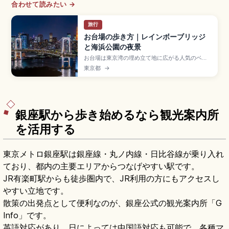
合わせて読みたい →
旅行
お台場の歩き方｜レインボーブリッジ
と海浜公園の夜景
お台場は東京湾の埋め立て地に広がる人気のベイ
エリアで、ショッピングや夜景、海辺の散策が楽
東京都
→
しめる東京観光のハイライト。レインボープロム
ナード(全長約1.7km・片道20〜30分)からの夜
景、ダイバーシティ東京プラザの実物大ユニコー
ンガンダム、約800mの人工砂浜、ゆりかもめで
のアクセスも押さえています。
銀座駅から歩き始めるなら観光案内所
を活用する
東京メトロ銀座駅は銀座線・丸ノ内線・日比谷線が乗り入れ
ており、都内の主要エリアからつなげやすい駅です。
JR有楽町駅からも徒歩圏内で、JR利用の方にもアクセスし
やすい立地です。
散策の出発点として便利なのが、銀座公式の観光案内所「G
Info」です。
英語対応があり、日によっては中国語対応も可能で、各種マ