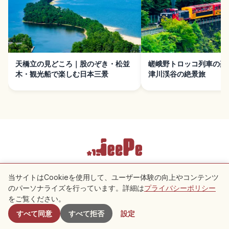
天橋立の見どころ｜股のぞき・松並
嵯峨野トロッコ列車の楽
木・観光船で楽しむ日本三景
津川渓谷の絶景旅
利用規約
プライバシーポリシー
Cookie 設定
当サイトはCookieを使用して、ユーザー体験の向上やコンテンツ
のパーソナライズを行っています。詳細は
プライバシーポリシー
付近のスポット
をご覧ください。
Copyright © 2026 JeePe Inc. All rights reserved.
すべて同意
すべて拒否
設定