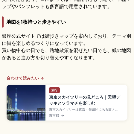
ップやパンフレットも多言語で用意されています。
地図を1枚持つと歩きやすい
銀座公式サイトでは街歩きマップを案内しており、テーマ別
に街を楽しめるつくりになっています。
買い物中心の日でも、路地散策を混ぜたい日でも、紙の地図
があると進み方を切り替えやすくなります。
合わせて読みたい →
旅行
東京スカイツリーの見どころ｜天望デ
ッキとソラマチを楽しむ
東京スカイツリーは東京・墨田区にある高さ
634mの電波塔で、2012年開業のランドマーク。
東京都
→
地上350mの天望デッキ(平日2,400円)、地上
450mの天望回廊、最高点451.2mのソラカラポ
イントが絶景。東京ソラマチでのショッピング、
すみだ水族館、押上駅・とうきょうスカイツリー