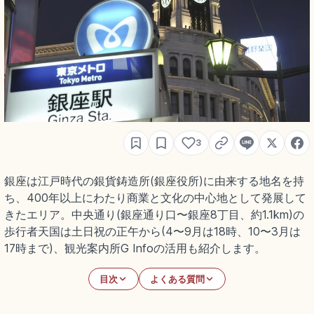
3
銀座は江戸時代の銀貨鋳造所(銀座役所)に由来する地名を持
ち、400年以上にわたり商業と文化の中心地として発展して
きたエリア。中央通り(銀座通り口〜銀座8丁目、約1.1km)の
歩行者天国は土日祝の正午から(4〜9月は18時、10〜3月は
17時まで)、観光案内所G Infoの活用も紹介します。
目次
よくある質問