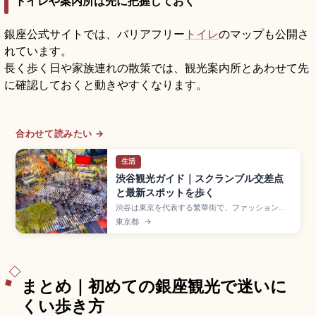
トイレや案内所は先に把握しておく
銀座公式サイトでは、バリアフリー
トイレ
のマップも公開さ
れています。
長く歩く日や家族連れの散策では、観光案内所とあわせて先
に確認しておくと動きやすくなります。
合わせて読みたい →
生活
渋谷観光ガイド｜スクランブル交差点
と最新スポットを歩く
渋谷は東京を代表する繁華街で、ファッションと
トレンドが集まる若者文化の発信地。青信号で多
東京都
→
い時には約3,000人が一度に横断するスクランブ
ル交差点、忠犬ハチ公像(1934年建立)、
SHIBUYA109、MIYASHITA PARK、渋谷ストリ
ームなどが見どころです。JR山手線・東京メト
ロ・東急各線の渋谷駅すぐです。
まとめ｜初めての銀座観光で迷いに
くい歩き方