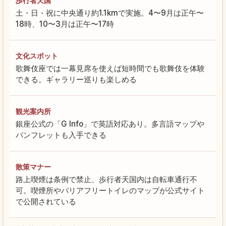
歩行者天国
土・日・祝に中央通り約1.1kmで実施。4〜9月は正午〜
18時、10〜3月は正午〜17時
文化スポット
歌舞伎座では一幕見席を使えば短時間でも歌舞伎を体験
できる。ギャラリー巡りも楽しめる
観光案内所
銀座公式の「G Info」で英語対応あり。多言語マップや
パンフレットも入手できる
散策マナー
路上喫煙は条例で禁止、歩行者天国内は自転車通行不
可。喫煙所やバリアフリートイレのマップが公式サイト
で公開されている