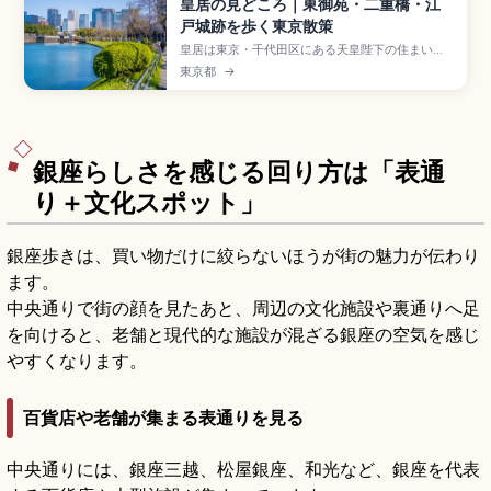
皇居の見どころ｜東御苑・二重橋・江
戸城跡を歩く東京散策
皇居は東京・千代田区にある天皇陛下の住まい
で、旧江戸城跡を活用した約21ヘクタールの皇居
東京都
→
東御苑(入園無料)が見どころです。江戸城の天守台
や百人番所などの歴史遺構、二重橋のフォトスポ
ット、約2,000本の黒松が広がる皇居外苑、約
5kmの皇居ランニングコース、東京駅丸の内北口
から徒歩15分のアクセスも押さえました。
銀座らしさを感じる回り方は「表通
り＋文化スポット」
銀座歩きは、買い物だけに絞らないほうが街の魅力が伝わり
ます。
中央通りで街の顔を見たあと、周辺の文化施設や裏通りへ足
を向けると、老舗と現代的な施設が混ざる銀座の空気を感じ
やすくなります。
百貨店や老舗が集まる表通りを見る
中央通りには、銀座三越、松屋銀座、和光など、銀座を代表