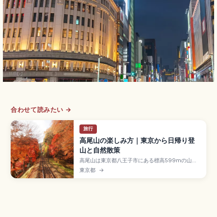
合わせて読みたい →
旅行
高尾山の楽しみ方｜東京から日帰り登
山と自然散策
高尾山は東京都八王子市にある標高599mの山
で、都心から京王線で約50分のアクセスのよさか
東京都
→
らミシュラン・グリーンガイドで三つ星を獲得し
た人気のハイキングスポット。1300年の歴史を持
つ薬王院、ケーブルカー・リフト(片道490円・往
復980円)が見どころです。京王線「高尾山口駅」
徒歩約5分、登山無料のアクセスも押さえていま
す。