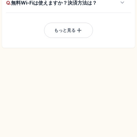
keyboard_arrow_down
Q.
無料Wi-Fiは使えますか？決済方法は？
add
もっと見る