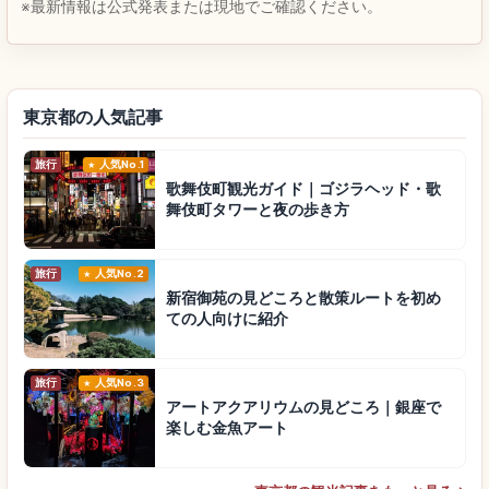
※最新情報は公式発表または現地でご確認ください。
東京都の人気記事
旅行
人気No.1
歌舞伎町観光ガイド｜ゴジラヘッド・歌
舞伎町タワーと夜の歩き方
旅行
人気No.2
新宿御苑の見どころと散策ルートを初め
ての人向けに紹介
旅行
人気No.3
アートアクアリウムの見どころ｜銀座で
楽しむ金魚アート