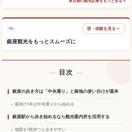
東京都の観光記事をもっと見る
→
宿・体験を見る
PR
銀座観光をもっとスムーズに
目次
銀座付近の宿を探す
↗
銀座の体験を探す
↗
銀座の歩き方は「中央通り」と路地の使い分けが基本
最初の1本は中央通りから始める
銀座駅から歩き始めるなら観光案内所を活用する
地図を1枚持つと歩きやすい