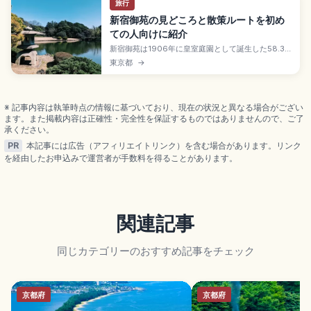
旅行
新宿御苑の見どころと散策ルートを初め
ての人向けに紹介
新宿御苑は1906年に皇室庭園として誕生した58.3
ヘクタールの都心庭園。日本式・フランス式・イギ
東京都
→
リス式の3様式の庭園と2,750㎡の温室、約1万本の
樹木が広がる。アクセス、入園料、見どころ、芝生
での過ごし方、撮影と持ち込みルールを紹介しま
す。
※ 記事内容は執筆時点の情報に基づいており、現在の状況と異なる場合がござい
ます。また掲載内容は正確性・完全性を保証するものではありませんので、ご了
承ください。
PR
本記事には広告（アフィリエイトリンク）を含む場合があります。リンク
を経由したお申込みで運営者が手数料を得ることがあります。
関連記事
同じカテゴリーのおすすめ記事をチェック
京都府
京都府