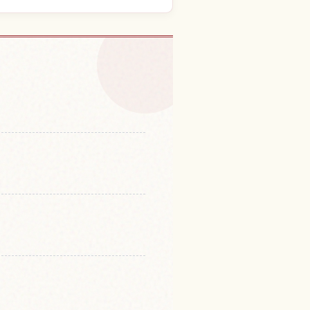
มในGinza
↗