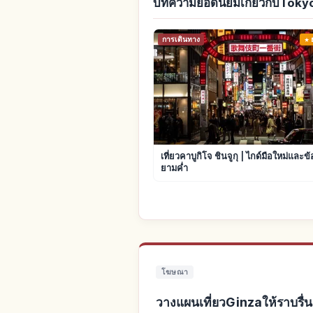
บทความยอดนิยมเกี่ยวกับToky
การเดินทาง
เที่ยวคาบูกิโจ ชินจูกุ | ไกด์มือใหม่และข
ยามค่ำ
โฆษณา
วางแผนเที่ยวGinzaให้ราบรื่น