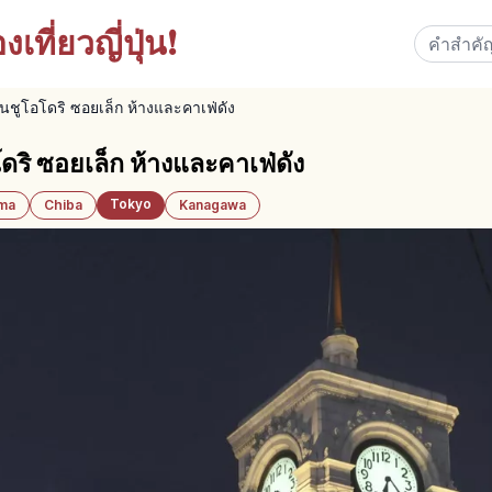
เที่ยวญี่ปุ่น!
นนชูโอโดริ ซอยเล็ก ห้างและคาเฟ่ดัง
ดริ ซอยเล็ก ห้างและคาเฟ่ดัง
Tokyo
ama
Chiba
Kanagawa