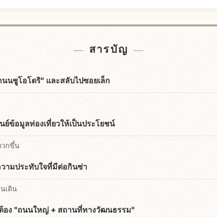
กล้Ginza
หากิจกรร
↗
สารบัญ
าก "ถนนชูโอโดริ" และสลับไปซอยเล็ก
ูนย์ข้อมูลท่องเที่ยวให้เป็นประโยชน์
ดวกขึ้น
วามประทับใจที่มีต่อกินซ่า
คนเดิน
ศ ต้อง "ถนนใหญ่ + สถานที่ทางวัฒนธรรม"