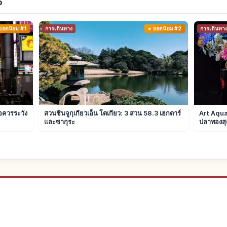
o
ยอดนิยม #1
การเดินทาง
ยอดนิยม #2
การเดินทา
้อควรระวัง
สวนชินจูกุเกียวเอ็น โตเกียว: 3 สวน 58.3 เฮกตาร์
Art Aquar
และซากุระ
ปลาทองสุ