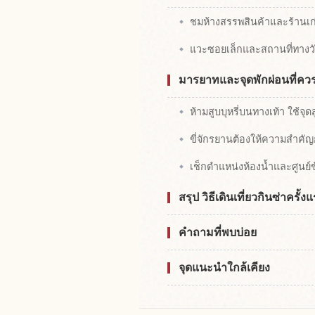
ชมห้างสรรพสินค้าและร้านเ
แวะซอยเล็กและสถานที่ทาง
มารยาทและจุดพักผ่อนที่ควรรู้
ห้ามสูบบุหรี่บนทางเท้า ใช้จุดส
ขี่จักรยานต้องให้ความสำคัญ
เช็กตำแหน่งห้องน้ำและศูนย์ข
สรุป วิธีเดินเที่ยวกินซ่าครั้
คำถามที่พบบ่อย
จุดแนะนำใกล้เคียง