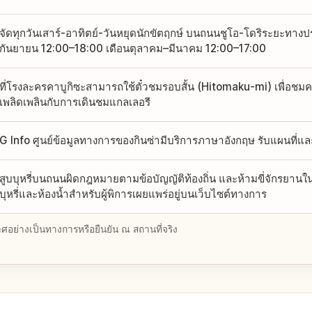
จัดทุกวันเสาร์-อาทิตย์-วันหยุดนักขัตฤกษ์ บนถนนชูโอ-โดริระยะทาง
กันยายน 12:00–18:00 เดือนตุลาคม–มีนาคม 12:00–17:00
ที่โรงละครคาบูกิซะสามารถใช้ตั๋วชมรอบสั้น (Hitomaku-mi) เพื่อชมคาบ
เพลิดเพลินกับการเดินชมแกลเลอรี
G Info ศูนย์ข้อมูลทางการของกินซ่ามีบริการภาษาอังกฤษ รับแผนที่
สูบบุหรี่บนถนนผิดกฎหมายตามข้อบัญญัติท้องถิ่น และห้ามขี่จักรยานใ
บุหรี่และห้องน้ำสำหรับผู้พิการเผยแพร่อยู่บนเว็บไซต์ทางการ
อย่างเป็นทางการหรือยืนยัน ณ สถานที่จริง