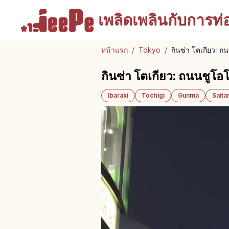
เพลิดเพลินกับ
การท่อง
หน้าแรก
/
Tokyo
/
กินซ่า โตเกียว: ถ
กินซ่า โตเกียว: ถนนชูโอโ
Ibaraki
Tochigi
Gunma
Sait