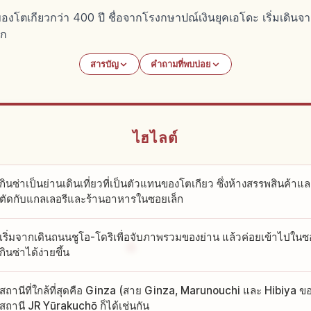
งโตเกียวกว่า 400 ปี ชื่อจากโรงกษาปณ์เงินยุคเอโดะ เริ่มเดินจ
็ก
สารบัญ
คำถามที่พบบ่อย
ไฮไลต์
กินซ่าเป็นย่านเดินเที่ยวที่เป็นตัวแทนของโตเกียว ซึ่งห้างสรรพสินค้า
ตัดกับแกลเลอรีและร้านอาหารในซอยเล็ก
เริ่มจากเดินถนนชูโอ-โดริเพื่อจับภาพรวมของย่าน แล้วค่อยเข้าไปในซอย
กินซ่าได้ง่ายขึ้น
สถานีที่ใกล้ที่สุดคือ Ginza (สาย Ginza, Marunouchi และ Hibiya 
สถานี JR Yūrakuchō ก็ได้เช่นกัน