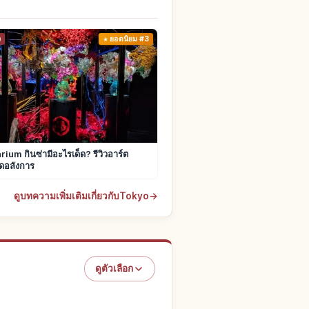
ง
ยอดนิยม #3
ium กินซ่ามีอะไรเด็ด? รีวิวอาร์ต
ดอลังการ
ดูบทความเพิ่มเติมเกี่ยวกับTokyo
→
ดูตัวเลือก