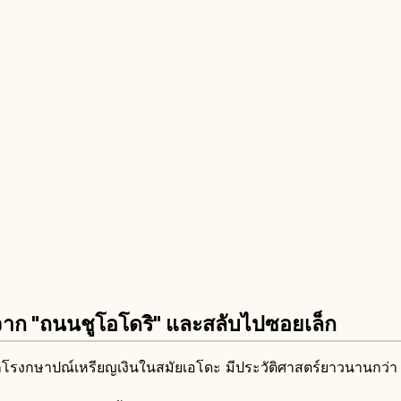
ริ่มจาก "ถนนชูโอโดริ" และสลับไปซอยเล็ก
าจากโรงกษาปณ์เหรียญเงินในสมัยเอโดะ มีประวัติศาสตร์ยาวนานกว่