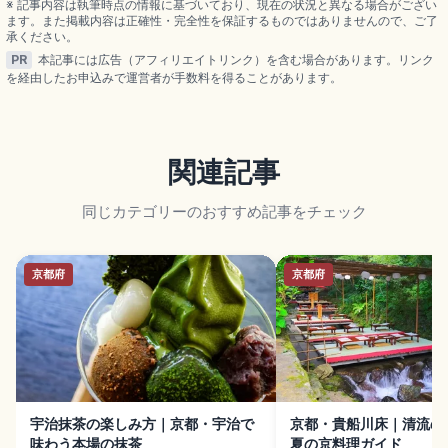
※ 記事内容は執筆時点の情報に基づいており、現在の状況と異なる場合がござい
ます。また掲載内容は正確性・完全性を保証するものではありませんので、ご了
承ください。
PR
本記事には広告（アフィリエイトリンク）を含む場合があります。リンク
を経由したお申込みで運営者が手数料を得ることがあります。
関連記事
同じカテゴリーのおすすめ記事をチェック
京都府
京都府
宇治抹茶の楽しみ方｜京都・宇治で
京都・貴船川床｜清流の
味わう本場の抹茶
夏の京料理ガイド