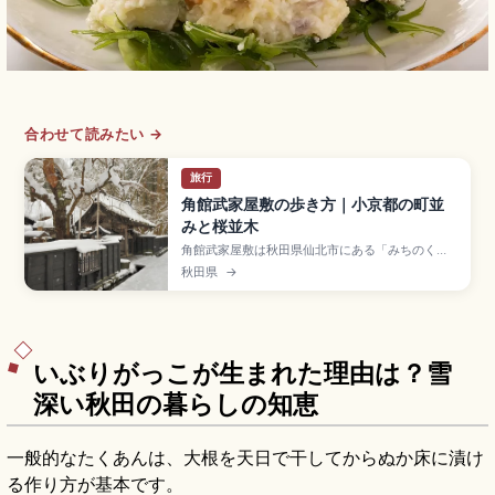
合わせて読みたい →
旅行
角館武家屋敷の歩き方｜小京都の町並
みと桜並木
角館武家屋敷は秋田県仙北市にある「みちのくの
小京都」と呼ばれる城下町で、武家屋敷通りが国
秋田県
→
の重要伝統的建造物群保存地区に選定された観光
地。約400本のシダレザクラと黒板塀の景観が見
どころです。青柳家(入場500円など)、桧木内川
堤の桜並木、樺細工、東京から秋田新幹線で約3時
間のアクセスも押さえています。
いぶりがっこが生まれた理由は？雪
深い秋田の暮らしの知恵
一般的なたくあんは、大根を天日で干してからぬか床に漬け
る作り方が基本です。