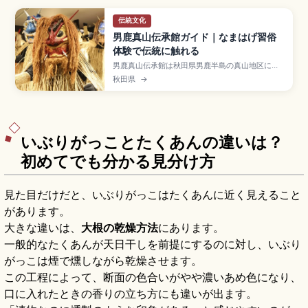
伝統文化
男鹿真山伝承館ガイド｜なまはげ習俗
体験で伝統に触れる
男鹿真山伝承館は秋田県男鹿半島の真山地区にあ
る伝統行事「なまはげ」を間近で体験できる施設
秋田県
→
で、大晦日の行事を再現した「なまはげ習俗体
験」が見られるスポット。なまはげは「来訪神:仮
面・仮装の神々」としてユネスコ無形文化遺産に
登録。隣接の「なまはげ館」、JR男鹿駅からバ
ス・タクシーで約20〜30分のアクセスも押さえま
した。
いぶりがっことたくあんの違いは？
初めてでも分かる見分け方
見た目だけだと、いぶりがっこはたくあんに近く見えること
があります。
大きな違いは、
大根の乾燥方法
にあります。
一般的なたくあんが天日干しを前提にするのに対し、いぶり
がっこは煙で燻しながら乾燥させます。
この工程によって、断面の色合いがやや濃いあめ色になり、
口に入れたときの香りの立ち方にも違いが出ます。