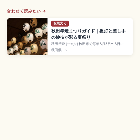
合わせて読みたい →
伝統文化
秋田竿燈まつりガイド｜提灯と差し手
の妙技が彩る夏祭り
秋田竿燈まつりは秋田市で毎年8月3日〜6日に開
催される東北三大祭で、国の重要無形民俗文化財
秋田県
→
に指定された五穀豊穣・無病息災を祈る伝統行
事。大若は長さ約12m・重さ約50kg・提灯46個
を一点で支える妙技が見どころです。約280本の
竿燈、夜本番18:50〜21:00頃、JR秋田駅徒歩約
15分のアクセスも押さえました。