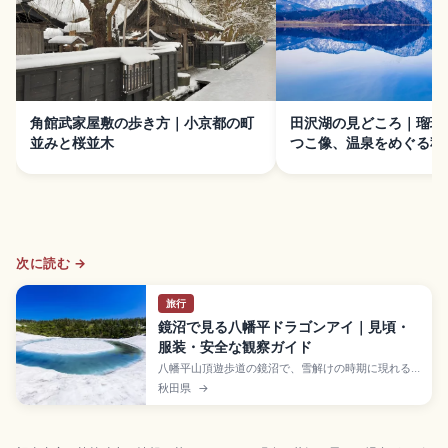
角館武家屋敷の歩き方｜小京都の町
田沢湖の見どころ｜瑠璃
並みと桜並木
つこ像、温泉をめぐる秋
次に読む →
旅行
鏡沼で見る八幡平ドラゴンアイ｜見頃・
服装・安全な観察ガイド
八幡平山頂遊歩道の鏡沼で、雪解けの時期に現れる
八幡平ドラゴンアイ。見頃の考え方、自然現象がで
秋田県
→
きる流れ、雪道に適した服装、沼へ降りない観察マ
ナー、混雑や天候変化に備える計画の立て方を、訪
日旅行者向けに分かりやすくまとめます。アクセス
前に確認したい公式情報も整理しました。