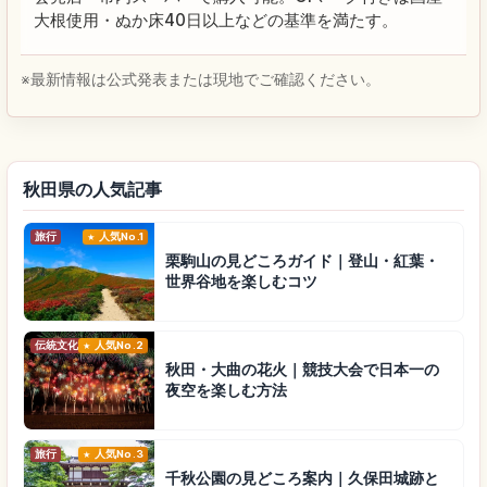
大根使用・ぬか床40日以上などの基準を満たす。
※最新情報は公式発表または現地でご確認ください。
秋田県の人気記事
旅行
人気No.1
栗駒山の見どころガイド｜登山・紅葉・
世界谷地を楽しむコツ
伝統文化
人気No.2
秋田・大曲の花火｜競技大会で日本一の
夜空を楽しむ方法
旅行
人気No.3
千秋公園の見どころ案内｜久保田城跡と