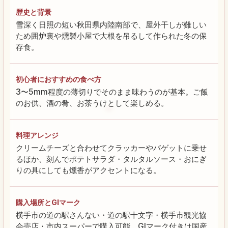
歴史と背景
雪深く日照の短い秋田県内陸南部で、屋外干しが難しい
ため囲炉裏や燻製小屋で大根を吊るして作られた冬の保
存食。
初心者におすすめの食べ方
3〜5mm程度の薄切りでそのまま味わうのが基本。ご飯
のお供、酒の肴、お茶うけとして楽しめる。
料理アレンジ
クリームチーズと合わせてクラッカーやバゲットに乗せ
るほか、刻んでポテトサラダ・タルタルソース・おにぎ
りの具にしても燻香がアクセントになる。
購入場所とGIマーク
横手市の道の駅さんない・道の駅十文字・横手市観光協
会売店・市内スーパーで購入可能。GIマーク付きは国産