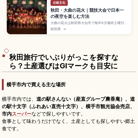
伝統文化
秋田・大曲の花火｜競技大会で日本一
の夜空を楽しむ方法
大曲の花火は秋田県大仙市で毎年8月最終土曜日に
開催される全国花火競技大会で、1910年から続く
秋田県
→
日本三大花火大会のひとつ。内閣総理大臣賞を競
う昼花火・10号玉・創造花火の競技と大会提供花
火が見どころです。雄物川河川敷の有料観覧席、
東京駅から秋田新幹線でJR大曲駅まで約3時間半
のアクセスをまとめました。
秋田旅行でいぶりがっこを探すな
ら？土産選びはGIマークも目安に
横手市内で買える主な場所
横手市内では、
道の駅さんない（産直グループ農香庵）、道
の駅十文字（ふれあい直売十文字）、横手市観光協会売店、
市内
スーパー
などで探しやすいです。
食事として味わうだけでなく、土産としても探しやすい郷土
食です。