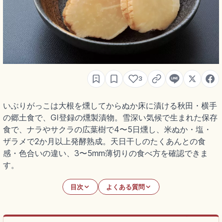
3
いぶりがっこは大根を燻してからぬか床に漬ける秋田・横手
の郷土食で、GI登録の燻製漬物。雪深い気候で生まれた保存
食で、ナラやサクラの広葉樹で4〜5日燻し、米ぬか・塩・
ザラメで2か月以上発酵熟成。天日干しのたくあんとの食
感・色合いの違い、3〜5mm薄切りの食べ方を確認できま
す。
目次
よくある質問