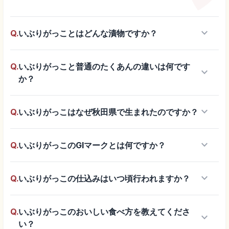
keyboard_arrow_down
Q.
いぶりがっことはどんな漬物ですか？
Q.
いぶりがっこと普通のたくあんの違いは何です
keyboard_arrow_down
か？
keyboard_arrow_down
Q.
いぶりがっこはなぜ秋田県で生まれたのですか？
keyboard_arrow_down
Q.
いぶりがっこのGIマークとは何ですか？
keyboard_arrow_down
Q.
いぶりがっこの仕込みはいつ頃行われますか？
Q.
いぶりがっこのおいしい食べ方を教えてくださ
keyboard_arrow_down
い？