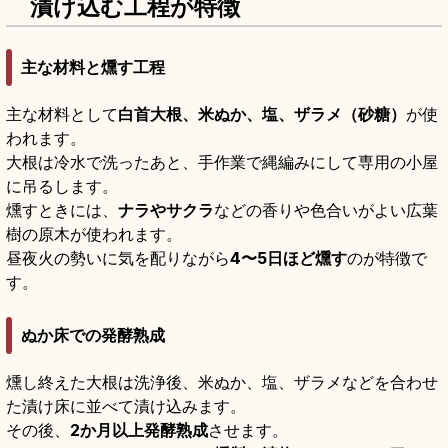
漬け込む工程が特徴
主な材料と燻す工程
主な材料として
白首大根、米ぬか、塩、ザラメ（砂糖）
が使
われます。
大根は冷水で洗ったあと、手作業で縄編みにして専用の小屋
に吊るします。
燻すときには、
ナラやサクラ
などの香りや色合いがよい広葉
樹の原木が使われます。
昼夜火の勢いに気を配りながら
4〜5日ほど燻す
のが特徴で
す。
ぬか床での発酵熟成
燻し終えた大根は洗浄後、米ぬか、塩、ザラメなどを合わせ
た漬け床に並べて漬け込みます。
その後、
2か月以上発酵熟成
させます。