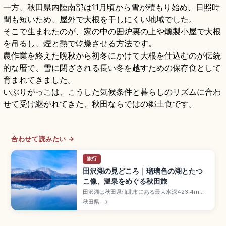
一方、秋田県内陸南部は11月頃から雪が積もり始め、日照時
間も短いため、屋外で大根を干しにくい地域でした。
そこで生まれたのが、家の中の囲炉裏の上や燻製小屋で大根
を吊るし、煙と熱で乾燥させる方法です。
農作業を終えた晩秋から初冬にかけて大根を仕込むのが伝統
的な暦で、雪に閉ざされる長い冬を越すための保存食として
育まれてきました。
いぶりがっこは、こうした気候条件と暮らしのリズムに合わ
せて受け継がれてきた、秋田ならではの郷土食です。
合わせて読みたい →
旅行
田沢湖の見どころ｜瑠璃色の湖とたつ
こ像、温泉をめぐる秋田旅
田沢湖は秋田県仙北市にある最大水深423.4mの
日本一深い湖で、瑠璃色から藍色まで季節で変化
秋田県
→
する水面が神秘的なカルデラ湖です。たつこ姫伝
説で知られ、湖畔には黄金のたつこ像が佇みま
す。約40分の遊覧船クルーズ、御座石神社、乳頭