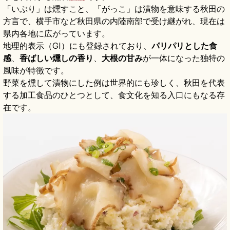
「いぶり」は燻すこと、「がっこ」は漬物を意味する秋田の
方言で、横手市など秋田県の内陸南部で受け継がれ、現在は
県内各地に広がっています。
地理的表示（GI）にも登録されており、
パリパリとした食
感
、
香ばしい燻しの香り
、
大根の甘み
が一体になった独特の
風味が特徴です。
野菜を燻して漬物にした例は世界的にも珍しく、秋田を代表
する加工食品のひとつとして、食文化を知る入口にもなる存
在です。