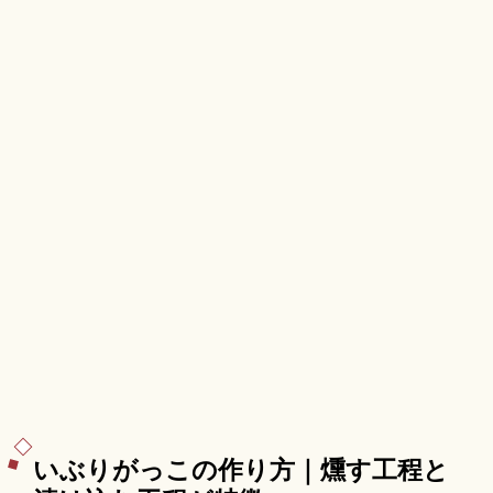
温泉郷、東京から秋田新幹線「こまち」で約3時間
のアクセスも押さえています。
いぶりがっこの作り方｜燻す工程と