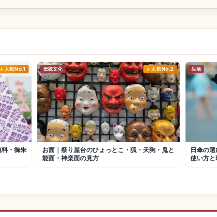
人気No.1
伝統文化
人気No.2
生活
穂料・御朱
お面｜祭り屋台のひょっとこ・狐・天狗・鬼と
日傘の選
能面・神楽面の見方
使い方と