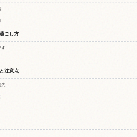
習
法
過ごし方
です
と注意点
優先
む