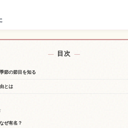
に
宿を探す
日本の体
↗
目次
季節の節目を知る
由とは
方
なぜ有名？