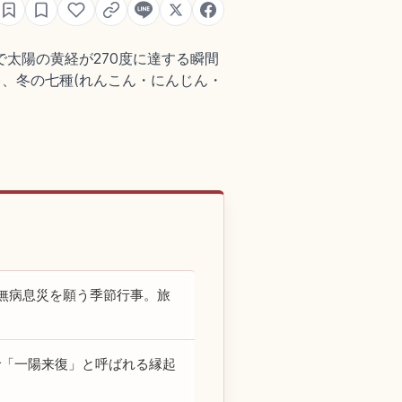
で太陽の黄経が270度に達する瞬間
、冬の七種(れんこん・にんじん・
無病息災を願う季節行事。旅
つで「一陽来復」と呼ばれる縁起