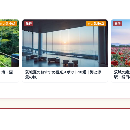
人気No.1
旅行
人気No.2
旅行
・海・森
茨城夏のおすすめ観光スポット10選｜海と涼
茨城の絶
景の旅
駅・袋田