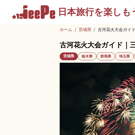
日本旅行を
楽しも
ホーム
/
茨城県
/
古河花火大会ガイ
古河花火大会ガイド｜
茨城県
栃木県
群馬県
埼玉県