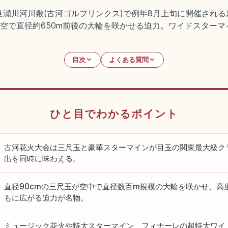
瀬川河川敷(古河ゴルフリンクス)で例年8月上旬に開催され
が上空で直径約650m前後の大輪を咲かせる迫力。ワイドスターマ
目次
よくある質問
ひと目でわかるポイント
古河花火大会は三尺玉と豪華スターマインが目玉の関東最大級ク
出を同時に味わえる。
直径90cmの三尺玉が空中で直径数百m規模の大輪を咲かせ、高
もに広がる迫力が名物。
ミュージック花火や特大スターマイン、フィナーレの超特大ワイ