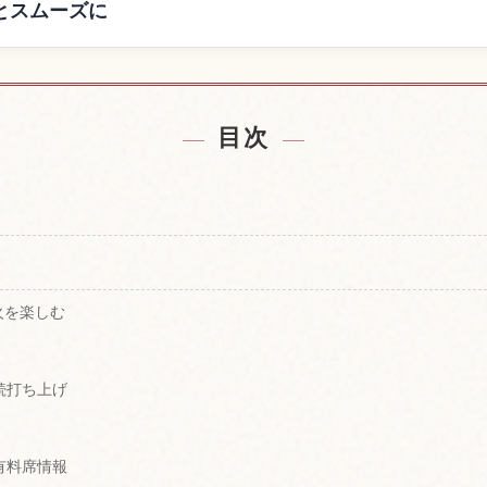
とスムーズに
付近の宿を探す
渡良瀬川河川
↗
目次
火を楽しむ
続打ち上げ
有料席情報