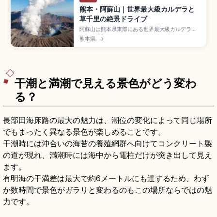
熊本・阿蘇山｜世界最大級カルデラと
草千里の絶景ドライブ
阿蘇山は熊本県東部にある世界最大級カルデラを
有する活火山で、東西約18km・南北約25km・面
熊本県
→
積約350㎢のスポット。2014年ユネスコ世界ジオ
パーク認定。高岳(1,592m)など阿蘇五岳、草千里
ヶ浜、中岳火口、大観峰、JR豊肥本線「阿蘇駅」
+産交バス約30分のアクセスをまとめました。
干潮と満潮で見える景色がどう変わ
る？
長部田海床路の最大の魅力は、潮位の変化によって同じ場所
でもまったく異なる景色が楽しめることです。
干潮時には沖合いの海苔の養殖網群へ向けてコンクリート製
の道が現れ、満潮時には海中から電柱だけが突き出して見え
ます。
有明海の干満差は最大で約6メートルにも達するため、わず
か数時間で景色がガラリと変わるのもこの場所ならではの魅
力です。