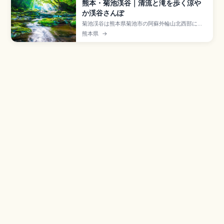
熊本・菊池渓谷｜清流と滝を歩く涼や
か渓谷さんぽ
菊池渓谷は熊本県菊池市の阿蘇外輪山北西部にあ
る約1,193haの自然休養林で、「日本名水百選」
熊本県
→
「日本の滝百選」に選ばれた清流の渓谷。「天然
クーラー」と称される涼しさが魅力です。往復約
1kmの癒しコース・約2kmのマイナスイオン満喫
コース、紅葉の見頃10月下旬〜11月中旬、維持管
理協力金300円をまとめました。