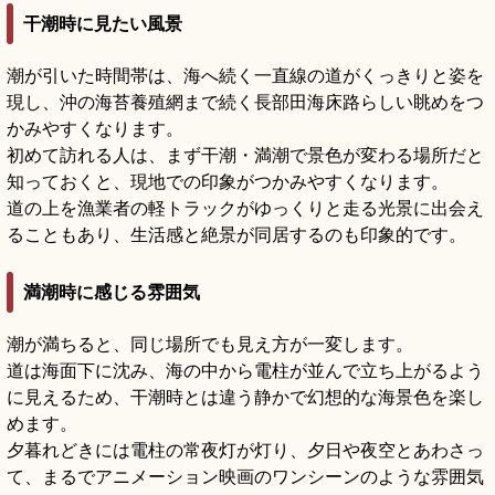
干潮時に見たい風景
潮が引いた時間帯は、海へ続く一直線の道がくっきりと姿を
現し、沖の海苔養殖網まで続く長部田海床路らしい眺めをつ
かみやすくなります。
初めて訪れる人は、まず干潮・満潮で景色が変わる場所だと
知っておくと、現地での印象がつかみやすくなります。
道の上を漁業者の軽トラックがゆっくりと走る光景に出会え
ることもあり、生活感と絶景が同居するのも印象的です。
満潮時に感じる雰囲気
潮が満ちると、同じ場所でも見え方が一変します。
道は海面下に沈み、海の中から電柱が並んで立ち上がるよう
に見えるため、干潮時とは違う静かで幻想的な海景色を楽し
めます。
夕暮れどきには電柱の常夜灯が灯り、夕日や夜空とあわさっ
て、まるでアニメーション映画のワンシーンのような雰囲気