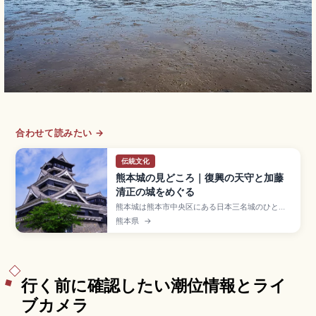
合わせて読みたい →
伝統文化
熊本城の見どころ｜復興の天守と加藤
清正の城をめぐる
熊本城は熊本市中央区にある日本三名城のひとつ
で、加藤清正が1607年に完成させた「銀杏城」の
熊本県
→
異名を持つ国の特別史跡。「武者返し」の石垣と
1960年再建の天守閣が見どころです。2016年熊
本地震からの復旧が進行中、特別見学通路、天守
入場大人800円、市電「熊本城・市役所前」から
徒歩約10分のアクセスも押さえています。
行く前に確認したい潮位情報とライ
ブカメラ