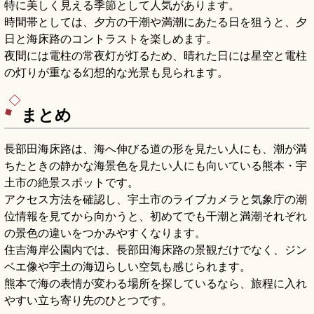
特に美しく見える季節として人気があります。
時間帯としては、夕方の干潮や満潮にあたる日を狙うと、夕
日と海床路のコントラストを楽しめます。
夜間には電柱の常夜灯が灯るため、晴れた日には星空と電柱
の灯りが重なる幻想的な光景も見られます。
まとめ
長部田海床路は、海へ伸びる道の形を見たい人にも、潮が満
ちたときの静かな海景色を見たい人にも向いている熊本・宇
土市の絶景スポットです。
アクセス方法を確認し、宇土市のライブカメラと気象庁の潮
位情報を見てから向かうと、初めてでも干潮と満潮それぞれ
の景色の違いをつかみやすくなります。
住吉海岸公園内では、長部田海床路の景観だけでなく、ジン
ベエ像や宇土の海辺らしい空気も感じられます。
熊本で海の表情が変わる場所を探しているなら、旅程に入れ
やすい立ち寄り先のひとつです。