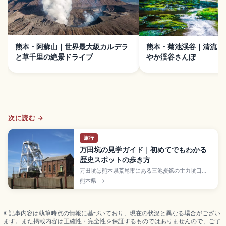
熊本・阿蘇山｜世界最大級カルデラ
熊本・菊池渓谷｜清流と
と草千里の絶景ドライブ
やか渓谷さんぽ
次に読む →
旅行
万田坑の見学ガイド｜初めてでもわかる
歴史スポットの歩き方
万田坑は熊本県荒尾市にある三池炭鉱の主力坑口
で、明治後期に出炭開始、第二竪坑は1997年3月ま
熊本県
→
で稼働。「明治日本の産業革命遺産」構成資産で
2015年世界文化遺産登録、国指定重要文化財・史
跡。1908年完成の第二竪坑櫓、巻揚機室、選炭場
跡、炭鉱電車。入場料大人410円、9:30〜17:00、
※ 記事内容は執筆時点の情報に基づいており、現在の状況と異なる場合がござい
月曜休館を確認できます。
ます。また掲載内容は正確性・完全性を保証するものではありませんので、ご了