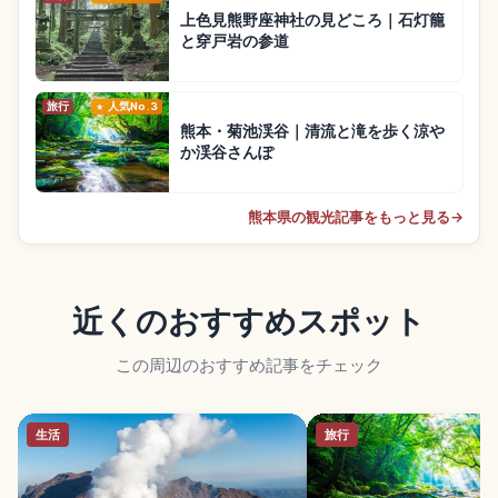
上色見熊野座神社の見どころ｜石灯籠
と穿戸岩の参道
旅行
人気No.3
熊本・菊池渓谷｜清流と滝を歩く涼や
か渓谷さんぽ
熊本県の観光記事をもっと見る
→
近くのおすすめスポット
この周辺のおすすめ記事をチェック
生活
旅行