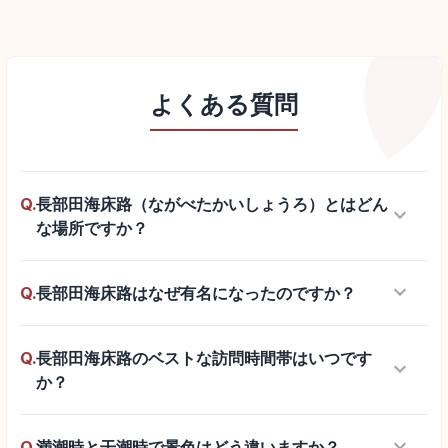
よくある質問
Q.
長部田海床路（ながべたかいしょうろ）とはどん
keyboard_arrow_down
な場所ですか？
keyboard_arrow_down
Q.
長部田海床路はなぜ有名になったのですか？
Q.
長部田海床路のベストな訪問時間帯はいつです
keyboard_arrow_down
か？
keyboard_arrow_down
Q.
満潮時と干潮時で景色はどう違いますか？