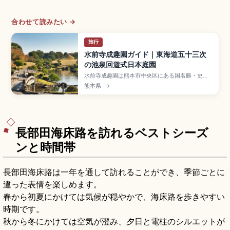
合わせて読みたい →
旅行
水前寺成趣園ガイド｜東海道五十三次
の池泉回遊式日本庭園
水前寺成趣園は熊本市中央区にある国名勝・史跡
指定の池泉回遊式大名庭園で、寛永9年(1632年)
熊本県
→
に細川忠利が御茶屋を設けたのが始まりです。陶
淵明「帰去来辞」由来の名、東海道五十三次を模
した築山、阿蘇伏流水の池、古今伝授の間、入園
大人400円、市電「水前寺公園」電停徒歩約4分
です。
長部田海床路を訪れるベストシーズ
ンと時間帯
長部田海床路は一年を通して訪れることができ、季節ごとに
違った表情を楽しめます。
春から初夏にかけては気候が穏やかで、海床路を歩きやすい
時期です。
秋から冬にかけては空気が澄み、夕日と電柱のシルエットが