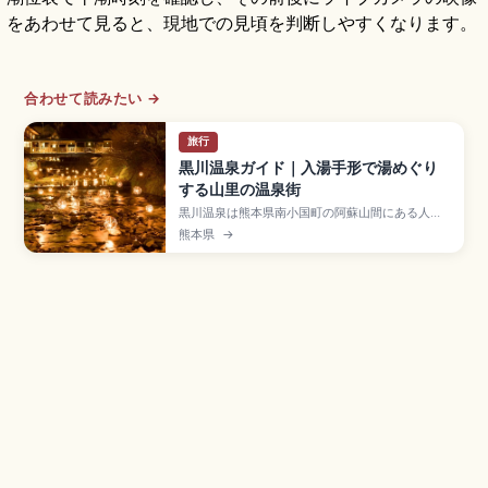
をあわせて見ると、現地での見頃を判断しやすくなります。
合わせて読みたい →
旅行
黒川温泉ガイド｜入湯手形で湯めぐり
する山里の温泉街
黒川温泉は熊本県南小国町の阿蘇山間にある人気
温泉地で、ミシュラン・グリーンガイド・ジャポ
熊本県
→
ン二つ星の温泉街全体を「一つの旅館」と捉える
コンセプトで知られます。「入湯手形」(大人
1,500円)で参加旅館の露天風呂3カ所をめぐれま
す。冬の「湯あかり」、JR熊本駅・阿蘇駅からバ
スのアクセスも押さえました。