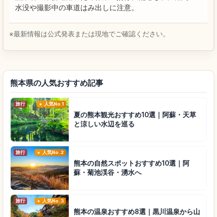
水没や撮影中の車道はみ出しに注意。
※最新情報は公式発表または現地でご確認ください。
熊本県の人気おすすめ記事
旅行
人気No.1
夏の熊本観光おすすめ10選｜阿蘇・天草
と涼しい水辺を巡る
旅行
人気No.2
熊本の自然スポットおすすめ10選｜阿
蘇・菊池渓谷・湧水へ
旅行
人気No.3
熊本の温泉おすすめ8選｜黒川温泉から山