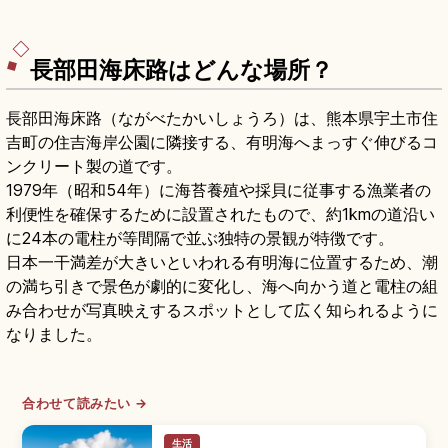
長部田海床路はどんな場所？
長部田海床路（ながべたかいしょうろ）は、熊本県宇土市住
吉町の住吉海岸公園に隣接する、有明海へまっすぐ伸びるコ
ンクリート製の道です。
1979年（昭和54年）に海苔養殖や採貝に従事する漁業者の
利便性を確保するために設置されたもので、約1kmの道沿い
に24本の電柱が等間隔で並ぶ独特の景観が特徴です。
日本一干満差が大きいといわれる有明海に位置するため、潮
の満ち引きで景色が劇的に変化し、海へ向かう道と電柱の組
み合わせが写真映えするスポットとして広く知られるように
なりました。
合わせて読みたい →
生活