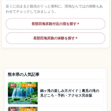
近くに泊まると観光がぐっと便利に。現地ならではの体験もあ
わせてチェックしてみましょう。
長部田海床路付近の宿を探す
↗
長部田海床路の体験を探す
↗
熊本県の人気記事
旅行
人気No.1
鍋ヶ滝の楽しみ方ガイド｜裏見の滝の
見どころ・予約・アクセス完全版
旅行
人気No.2