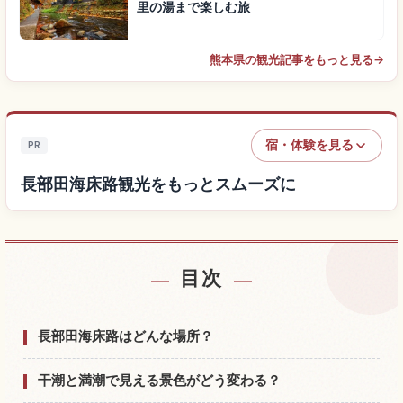
里の湯まで楽しむ旅
熊本県の観光記事をもっと見る
→
宿・体験を見る
PR
長部田海床路観光をもっとスムーズに
目次
長部田海床路付近の宿を探す
↗
長部田海床路の体験を探す
↗
長部田海床路はどんな場所？
干潮と満潮で見える景色がどう変わる？