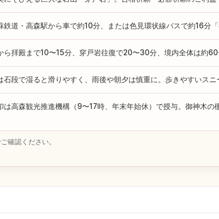
蘇鉄道・高森駅から車で約10分、または色見環状線バスで約16分
から拝殿まで10〜15分、穿戸岩往復で20〜30分、境内全体は約60
は石段で湿ると滑りやすく、雨後や朝夕は慎重に。歩きやすいスニ
印は高森観光推進機構（9〜17時、年末年始休）で授与。御神木の
でご確認ください。