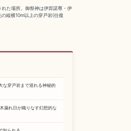
された場所。御祭神は伊弉諾尊・伊
の縦横10m以上の穿戸岩(往復
大な穿戸岩まで巡れる神秘的
と木漏れ日が織りなす幻想的な
で知られる。