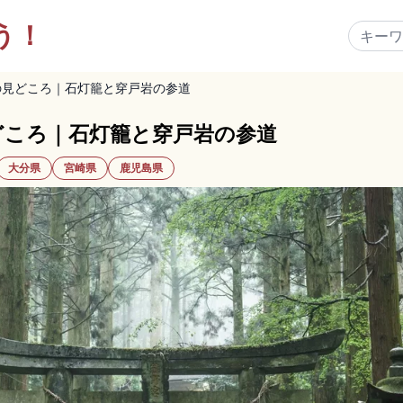
う！
の見どころ｜石灯籠と穿戸岩の参道
どころ｜石灯籠と穿戸岩の参道
大分県
宮崎県
鹿児島県