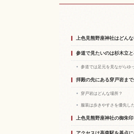
上色見熊野座神社
上色見熊野座神社はどんな
参道で見たいのは杉木立と
参道では足元を見ながらゆ
拝殿の先にある穿戸岩まで
穿戸岩はどんな場所？
服装は歩きやすさを優先し
上色見熊野座神社の御朱印
アクセスは高森駅を基点に