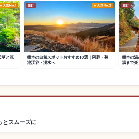
人気No.1
旅行
人気No.2
旅行
天草と涼
熊本の自然スポットおすすめ10選｜阿蘇・菊
熊本の温
池渓谷・湧水へ
湯まで楽
っとスムーズに