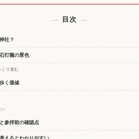
付近の宿を探す
上色見熊野座神
↗
目次
神社？
石灯籠の景色
っくり進む
歩く価値
たい
と参拝前の確認点
考えるとわかりやすい