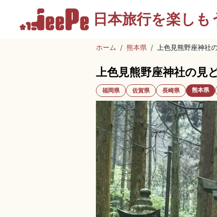
日本旅行を
楽しも
ホーム
/
熊本県
/
上色見熊野座神社
上色見熊野座神社の見
熊本県
福岡県
佐賀県
長崎県