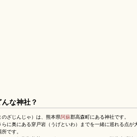
どんな神社？
まのざじんじゃ）は、熊本県
阿蘇
郡高森町にある神社です。
さらに奥にある穿戸岩（うげといわ）までを一緒に巡れる点が
場所です。