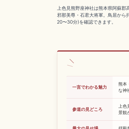
上色見熊野座神社は熊本県阿蘇郡
邪那美尊・石君大将軍。鳥居から拝
20〜30分)を確認できます。
熊本
一言でわかる魅力
な神
上色
参道の見どころ
景観
最大の見せ場
拝殿