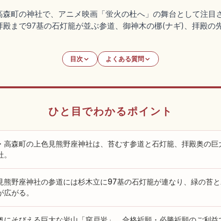
高森町の神社で、アニメ映画「蛍火の杜へ」の舞台として注目
殿まで97基の石灯籠が並ぶ参道、御神木の梛(ナギ)、拝殿の先
目次
よくある質問
ひと目でわかるポイント
・高森町の上色見熊野座神社は、苔むす参道と石灯籠、拝殿奥の巨
社。
見熊野座神社の参道には杉木立に97基の石灯籠が連なり、緑の苔
が広がる。
奥にそびえる巨大な岩山「穿戸岩」。合格祈願・必勝祈願のご利益