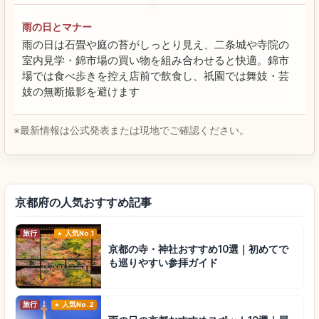
雨の日とマナー
雨の日は石畳や庭の苔がしっとり見え、二条城や寺院の
室内見学・錦市場の買い物を組み合わせると快適。錦市
場では食べ歩きを控え店前で飲食し、祇園では舞妓・芸
妓の無断撮影を避けます
※最新情報は公式発表または現地でご確認ください。
京都府の人気おすすめ記事
旅行
人気No.1
京都の寺・神社おすすめ10選｜初めてで
も巡りやすい参拝ガイド
旅行
人気No.2