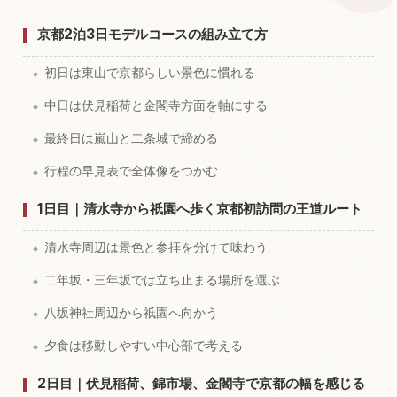
体験を探す
↗
京都2泊3日モデルコースの組み立て方
初日は東山で京都らしい景色に慣れる
中日は伏見稲荷と金閣寺方面を軸にする
最終日は嵐山と二条城で締める
行程の早見表で全体像をつかむ
1日目｜清水寺から祇園へ歩く京都初訪問の王道ルート
清水寺周辺は景色と参拝を分けて味わう
二年坂・三年坂では立ち止まる場所を選ぶ
八坂神社周辺から祇園へ向かう
夕食は移動しやすい中心部で考える
2日目｜伏見稲荷、錦市場、金閣寺で京都の幅を感じる