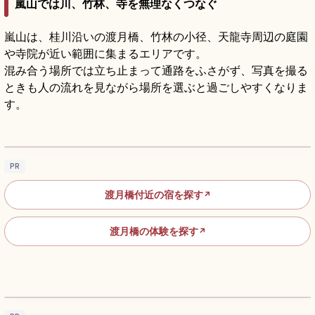
嵐山では川、竹林、寺を無理なくつなぐ
嵐山は、桂川沿いの渡月橋、竹林の小径、天龍寺周辺の庭園
や寺院が近い範囲に集まるエリアです。
混み合う場所では立ち止まって通路をふさがず、写真を撮る
ときも人の流れを見ながら場所を選ぶと過ごしやすくなりま
す。
渡月橋の見どころ｜嵐山の桂川と四季の景色
を楽しむ京都散策
記事を読む
→
PR
渡月橋付近の宿を探す
↗
渡月橋の体験を探す
↗
嵐山竹林の小径の見どころ｜嵯峨野を歩く京
都散策
記事を読む
→