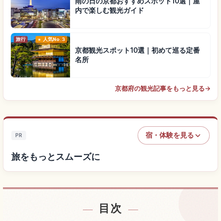
雨の日の京都おすすめスポット10選｜屋
内で楽しむ観光ガイド
旅行
人気No.3
京都観光スポット10選｜初めて巡る定番
名所
京都府の観光記事をもっと見る
→
宿・体験を見る
PR
旅をもっとスムーズに
目次
宿を探す
↗