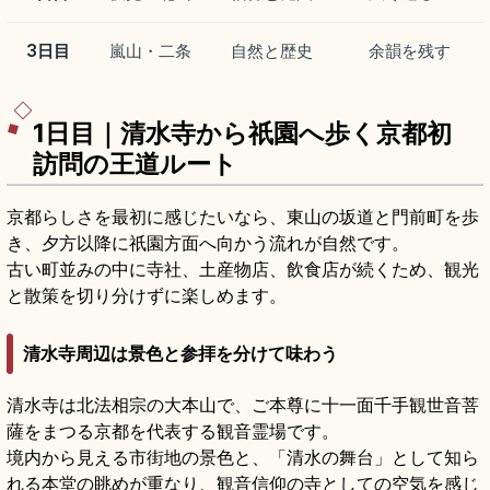
3日目
嵐山・二条
自然と歴史
余韻を残す
1日目｜清水寺から祇園へ歩く京都初
訪問の王道ルート
京都らしさを最初に感じたいなら、東山の坂道と門前町を歩
き、夕方以降に祇園方面へ向かう流れが自然です。
古い町並みの中に寺社、土産物店、飲食店が続くため、観光
と散策を切り分けずに楽しめます。
清水寺周辺は景色と参拝を分けて味わう
清水寺は北法相宗の大本山で、ご本尊に十一面千手観世音菩
薩をまつる京都を代表する観音霊場です。
境内から見える市街地の景色と、「清水の舞台」として知ら
れる本堂の眺めが重なり、観音信仰の寺としての空気を感じ