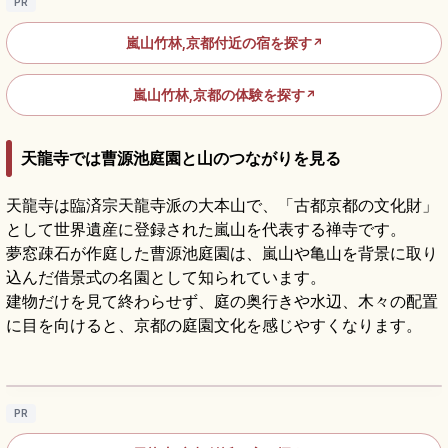
PR
嵐山竹林,京都付近の宿を探す
↗
嵐山竹林,京都の体験を探す
↗
天龍寺では曹源池庭園と山のつながりを見る
天龍寺は臨済宗天龍寺派の大本山で、「古都京都の文化財」
として世界遺産に登録された嵐山を代表する禅寺です。
夢窓疎石が作庭した曹源池庭園は、嵐山や亀山を背景に取り
込んだ借景式の名園として知られています。
建物だけを見て終わらせず、庭の奥行きや水辺、木々の配置
に目を向けると、京都の庭園文化を感じやすくなります。
天龍寺の見どころ｜曹源池庭園と雲龍図をめ
ぐる嵐山観光
記事を読む
→
PR