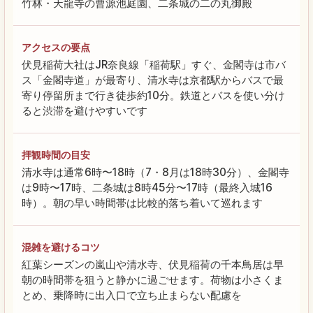
竹林・天龍寺の曹源池庭園、二条城の二の丸御殿
アクセスの要点
伏見稲荷大社はJR奈良線「稲荷駅」すぐ、金閣寺は市バ
ス「金閣寺道」が最寄り、清水寺は京都駅からバスで最
寄り停留所まで行き徒歩約10分。鉄道とバスを使い分け
ると渋滞を避けやすいです
拝観時間の目安
清水寺は通常6時〜18時（7・8月は18時30分）、金閣寺
は9時〜17時、二条城は8時45分〜17時（最終入城16
時）。朝の早い時間帯は比較的落ち着いて巡れます
混雑を避けるコツ
紅葉シーズンの嵐山や清水寺、伏見稲荷の千本鳥居は早
朝の時間帯を狙うと静かに過ごせます。荷物は小さくま
とめ、乗降時に出入口で立ち止まらない配慮を