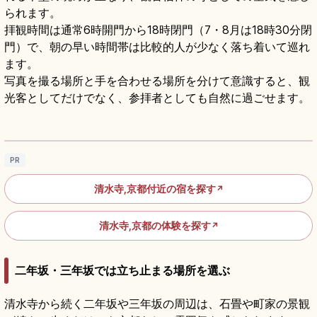
られます。
拝観時間は通常6時開門から18時閉門（7・8月は18時30分閉
門）で、朝の早い時間帯は比較的人が少なく落ち着いて巡れ
ます。
写真を撮る場所と手を合わせる場所を分けて意識すると、観
光客としてだけでなく、参拝者としても自然に過ごせます。
清水寺の見どころ｜清水の舞台・音羽の滝・
参道をめぐる京都参拝
記事を読む
→
PR
清水寺,京都付近の宿を探す
↗
清水寺,京都の体験を探す
↗
二年坂・三年坂では立ち止まる場所を選ぶ
清水寺から続く二年坂や三年坂の周辺は、石畳や町家の景観