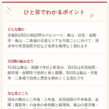
ひと目でわかるポイント
どんな旅か
京都2泊3日の初訪問モデルコース。東山・伏見・金閣
寺・嵐山・二条城の王道エリアを方面ごとに分けて、清
水寺や伏見稲荷大社など名所を無理なく巡れます
3日間の組み立て
1日目は東山・祇園で寺社と町並み、2日目は伏見稲荷・
錦市場・金閣寺で信仰と食と庭園、3日目は嵐山・天龍
寺・二条城で自然と歴史を締めくくる流れです
主な見どころ
清水の舞台と二年坂・三年坂、伏見稲荷の千本鳥居、金
閣（鹿苑寺）の金色の舎利殿と鏡湖池、嵐山の渡月橋・