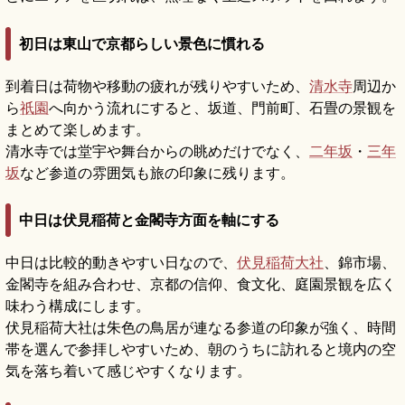
初日は東山で京都らしい景色に慣れる
到着日は荷物や移動の疲れが残りやすいため、
清水寺
周辺か
ら
祇園
へ向かう流れにすると、坂道、門前町、石畳の景観を
まとめて楽しめます。
清水寺では堂宇や舞台からの眺めだけでなく、
二年坂
・
三年
坂
など参道の雰囲気も旅の印象に残ります。
中日は伏見稲荷と金閣寺方面を軸にする
中日は比較的動きやすい日なので、
伏見稲荷大社
、錦市場、
金閣寺を組み合わせ、京都の信仰、食文化、庭園景観を広く
味わう構成にします。
伏見稲荷大社は朱色の鳥居が連なる参道の印象が強く、時間
帯を選んで参拝しやすいため、朝のうちに訪れると境内の空
気を落ち着いて感じやすくなります。