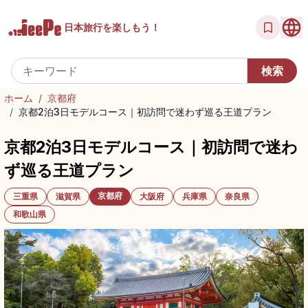
日本旅行を
楽しもう！
ホーム
/
京都府
/
京都2泊3日モデルコース｜初訪問で迷わず巡る王道プラン
京都2泊3日モデルコース｜初訪問で迷わ
ず巡る王道プラン
京都府
三重県
滋賀県
大阪府
兵庫県
奈良県
和歌山県