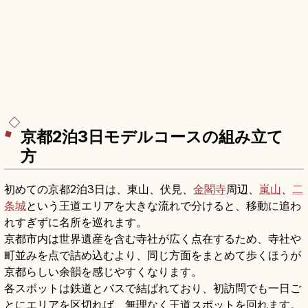
京都2泊3日モデルコースの組み立て
方
初めての京都2泊3日は、東山、伏見、
金閣寺
周辺、
嵐山
、
二
条城
という王道エリアを大きな流れで分けると、移動に追わ
れすぎずに名所を巡れます。
京都市内は世界遺産を含む寺社が広く点在するため、寺社や
町並みを点で詰め込むより、同じ方面をまとめて歩くほうが
京都らしい余韻を感じやすくなります。
各スポットは鉄道とバスで結ばれており、初訪問でも一日ご
とにエリアを区切れば、無理なく王道スポットを回れます。