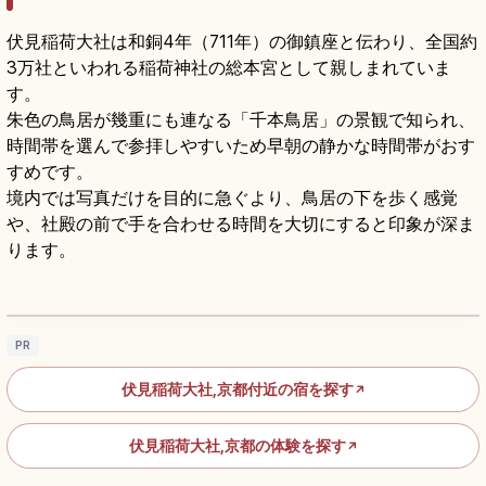
伏見稲荷大社は和銅4年（711年）の御鎮座と伝わり、全国約
3万社といわれる稲荷神社の総本宮として親しまれていま
す。
朱色の鳥居が幾重にも連なる「千本鳥居」の景観で知られ、
時間帯を選んで参拝しやすいため早朝の静かな時間帯がおす
すめです。
境内では写真だけを目的に急ぐより、鳥居の下を歩く感覚
や、社殿の前で手を合わせる時間を大切にすると印象が深ま
ります。
伏見稲荷大社の見どころ｜千本鳥居と稲荷山
を歩く
記事を読む
→
PR
伏見稲荷大社,京都付近の宿を探す
↗
伏見稲荷大社,京都の体験を探す
↗