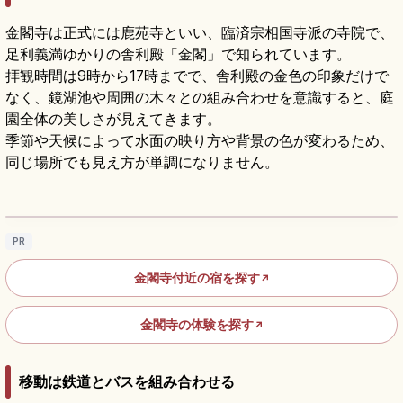
金閣寺は正式には鹿苑寺といい、臨済宗相国寺派の寺院で、
足利義満ゆかりの舎利殿「金閣」で知られています。
拝観時間は9時から17時までで、舎利殿の金色の印象だけで
なく、鏡湖池や周囲の木々との組み合わせを意識すると、庭
園全体の美しさが見えてきます。
季節や天候によって水面の映り方や背景の色が変わるため、
同じ場所でも見え方が単調になりません。
金閣寺の見どころ｜舎利殿・鏡湖池・庭園を
めぐる京都観光
記事を読む
→
PR
金閣寺付近の宿を探す
↗
金閣寺の体験を探す
↗
移動は鉄道とバスを組み合わせる