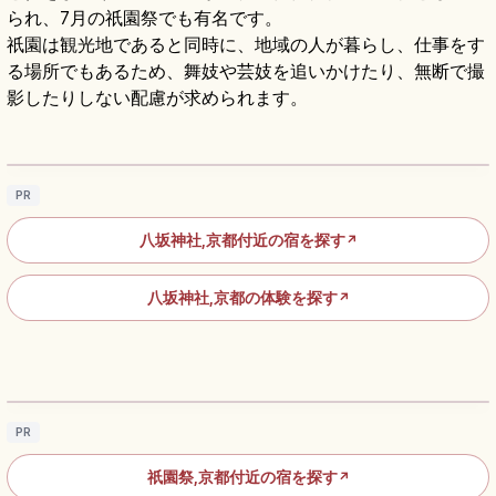
られ、7月の祇園祭でも有名です。
祇園は観光地であると同時に、地域の人が暮らし、仕事をす
る場所でもあるため、舞妓や芸妓を追いかけたり、無断で撮
影したりしない配慮が求められます。
八坂神社の見どころ｜祇園の国宝本殿と祇園
祭を知る京都参拝
記事を読む
→
PR
八坂神社,京都付近の宿を探す
↗
八坂神社,京都の体験を探す
↗
京都・祇園祭｜八坂神社の山鉾巡行と宵山ガ
イド
記事を読む
→
PR
祇園祭,京都付近の宿を探す
↗