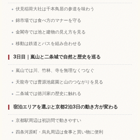
伏見稲荷大社は千本鳥居の参道を味わう
錦市場では食べ方のマナーを守る
金閣寺では池と建物の見え方を見る
移動は鉄道とバスを組み合わせる
3日目｜嵐山と二条城で自然と歴史を巡る
嵐山では川、竹林、寺を無理なくつなぐ
天龍寺では曹源池庭園と山のつながりを見る
二条城では徳川家の歴史に触れる
宿泊エリアを選ぶと京都2泊3日の動き方が変わる
京都駅周辺は初訪問で動きやすい
四条河原町・烏丸周辺は食事と買い物に便利