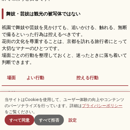
舞妓・芸妓は観光の被写体ではない
祇園で舞妓や芸妓を見かけても、追いかける、触れる、無断
で撮るといった行為は控えるべきです。
花街の文化を尊重することは、京都を訪れる旅行者にとって
大切なマナーのひとつです。
場面ごとの行動を整理しておくと、迷ったときに落ち着いて
判断できます。
場面
よい行動
控える行動
寺社
静かに参拝
禁止場所撮影
当サイトはCookieを使用して、ユーザー体験の向上やコンテンツ
のパーソナライズを行っています。詳細は
プライバシーポリシー
付近のスポット
祇園
距離を保つ
追いかける
をご覧ください。
すべて同意
すべて拒否
設定
市場
店前で飲食
食べ歩き