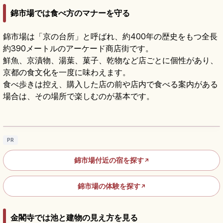
錦市場では食べ方のマナーを守る
錦市場は「京の台所」と呼ばれ、約400年の歴史をもつ全長
約390メートルのアーケード商店街です。
鮮魚、京漬物、湯葉、菓子、乾物など店ごとに個性があり、
京都の食文化を一度に味わえます。
食べ歩きは控え、購入した店の前や店内で食べる案内がある
場合は、その場所で楽しむのが基本です。
京都・錦市場｜「京の台所」食べ歩きとお土
産ガイド
記事を読む
→
PR
錦市場付近の宿を探す
↗
錦市場の体験を探す
↗
金閣寺では池と建物の見え方を見る