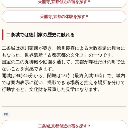
天龍寺,京都付近の宿を探す
↗
天龍寺,京都の体験を探す
↗
二条城では徳川家の歴史に触れる
二条城は徳川家康が築き、徳川慶喜による大政奉還の舞台に
もなった、世界遺産「古都京都の文化財」の一つです。
国宝の二の丸御殿や庭園を通して、京都が寺社だけの町では
ないことを実感できます。
開城は8時45分から、閉城は17時（最終入城16時）で、城内
では案内表示に従い、撮影できる場所と控える場所を分けて
行動すると、文化財を尊重した見学になります。
二条城の見どころ｜二の丸御殿・鶯張り・大
政奉還の舞台を歩く
記事を読む
→
PR
二条城,京都付近の宿を探す
↗