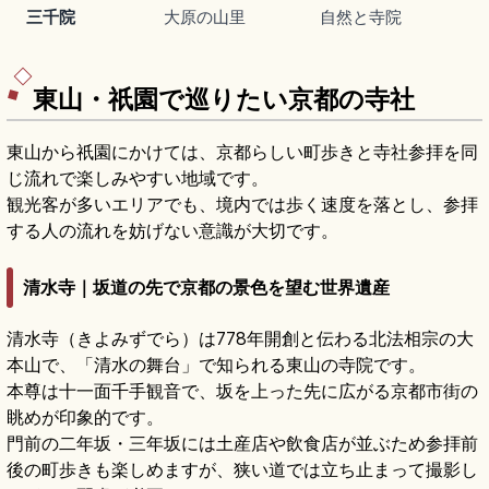
三千院
大原の山里
自然と寺院
東山・祇園で巡りたい京都の寺社
東山から祇園にかけては、京都らしい町歩きと寺社参拝を同
じ流れで楽しみやすい地域です。
観光客が多いエリアでも、境内では歩く速度を落とし、参拝
する人の流れを妨げない意識が大切です。
清水寺｜坂道の先で京都の景色を望む世界遺産
清水寺（きよみずでら）は778年開創と伝わる北法相宗の大
本山で、「清水の舞台」で知られる東山の寺院です。
本尊は十一面千手観音で、坂を上った先に広がる京都市街の
眺めが印象的です。
門前の二年坂・三年坂には土産店や飲食店が並ぶため参拝前
後の町歩きも楽しめますが、狭い道では立ち止まって撮影し