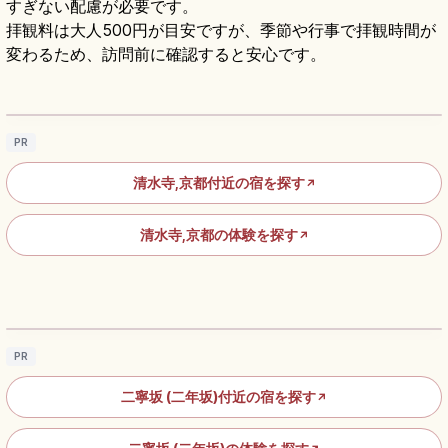
すぎない配慮が必要です。
拝観料は大人500円が目安ですが、季節や行事で拝観時間が
変わるため、訪問前に確認すると安心です。
清水寺の見どころ｜清水の舞台・音羽の滝・
参道をめぐる京都参拝
記事を読む
→
PR
清水寺,京都付近の宿を探す
↗
清水寺,京都の体験を探す
↗
二年坂の歩き方｜石畳の坂道と京町家を楽し
む東山散策
記事を読む
→
PR
二寧坂 (二年坂)付近の宿を探す
↗