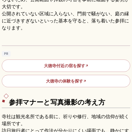
大切です。
公開されていない区域に入らない、門前で騒がない、庭の縁
に近づきすぎないといった基本を守ると、落ち着いた参拝に
なります。
大徳寺｜京都紫野の臨済宗大本山、塔頭めぐ
りと禅・茶の見方
記事を読む
→
PR
大徳寺付近の宿を探す
↗
大徳寺の体験を探す
↗
参拝マナーと写真撮影の考え方
寺社は観光名所である前に、祈りや修行、地域の信仰が続く
場所です。
訪日旅行者にとって作法が分かりにくい場面でも、静かにす