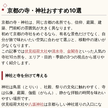
京都の寺・神社おすすめ10選
京都の寺・神社は、同じ古都の名所でも、信仰、庭園、建
築、門前町の雰囲気が大きく異なります。
初めて京都の寺社をめぐるなら、有名な景色だけでなく、自
分が旅で味わいたい空気に合わせて選ぶと、移動中の迷いが
少なくなります。
この記事では
伏見稲荷大社
や
清水寺
、
金閣寺
といった人気の
寺社10カ所を、エリア・目的・季節の3つの視点から巡りや
すく紹介します。
神社と寺を分けて考える
神社は鳥居（とりい）、社殿、祭りの文化に触れやすく、寺
は仏像、庭園、伽藍（がらん）、静かな拝観の時間を味わい
やすい場所です。
伏見稲荷大社や
八坂神社
は京都らしい神社巡りの入口にな