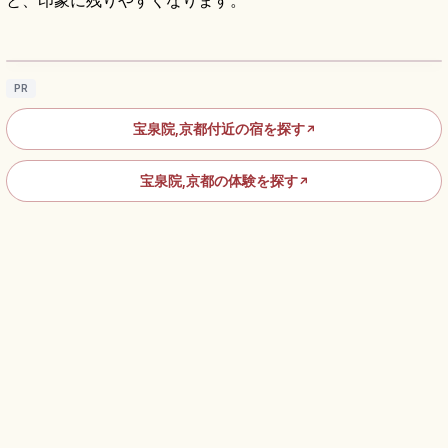
と、印象に残りやすくなります。
宝泉院（京都・大原）額縁庭園と抹茶を楽し
む静寂の寺
記事を読む
→
PR
宝泉院,京都付近の宿を探す
↗
宝泉院,京都の体験を探す
↗