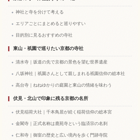
神社と寺を分けて考える
エリアごとにまとめると巡りやすい
目的別に見るおすすめの寺社
東山・祇園で巡りたい京都の寺社
清水寺｜坂道の先で京都の景色を望む世界遺産
八坂神社｜祇園さんとして親しまれる祇園信仰の総本社
高台寺｜ねねゆかりの庭園と東山の情緒を味わう
伏見・北山で印象に残る京都の名所
伏見稲荷大社｜千本鳥居が続く稲荷信仰の総本宮
金閣寺｜正式名称は鹿苑寺という臨済宗の名刹
仁和寺｜御室の歴史と広い境内を歩く門跡寺院