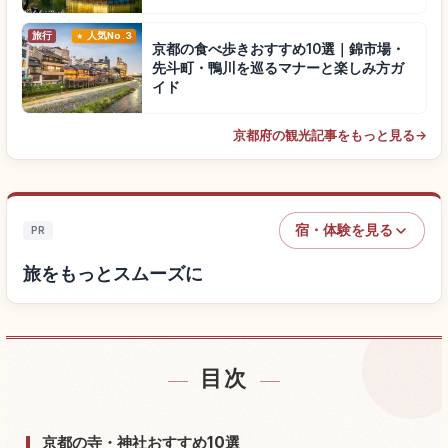
旅行
人気No.3
京都の食べ歩きおすすめ10選｜錦市場・
先斗町・鴨川を巡るマナーと楽しみ方ガ
イド
京都府の観光記事をもっと見る
→
宿・体験を見る
PR
旅をもっとスムーズに
目次
宿を探す
↗
体験を探す
↗
京都の寺・神社おすすめ10選