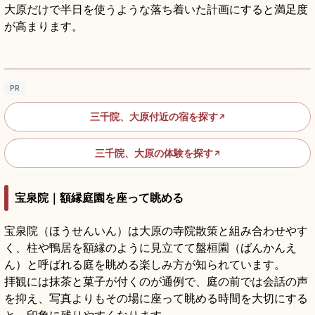
大原だけで半日を使うような落ち着いた計画にすると満足度
が高まります。
大原三千院の見どころ｜庭園とわらべ地蔵を
楽しむ
記事を読む
→
PR
三千院、大原付近の宿を探す
↗
三千院、大原の体験を探す
↗
宝泉院｜額縁庭園を座って眺める
宝泉院（ほうせんいん）は大原の寺院散策と組み合わせやす
く、柱や鴨居を額縁のように見立てて盤桓園（ばんかんえ
ん）と呼ばれる庭を眺める楽しみ方が知られています。
拝観には抹茶と菓子が付くのが通例で、庭の前では会話の声
を抑え、写真よりもその場に座って眺める時間を大切にする