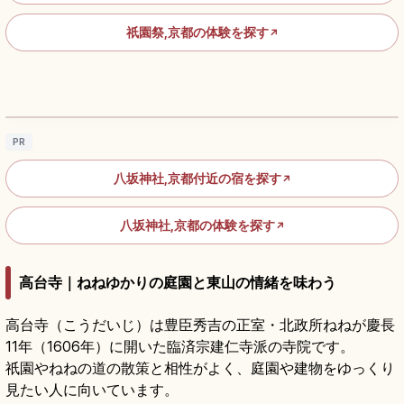
祇園祭,京都の体験を探す
↗
八坂神社の見どころ｜祇園の国宝本殿と祇園
祭を知る京都参拝
記事を読む
→
PR
八坂神社,京都付近の宿を探す
↗
八坂神社,京都の体験を探す
↗
高台寺｜ねねゆかりの庭園と東山の情緒を味わう
高台寺（こうだいじ）は豊臣秀吉の正室・北政所ねねが慶長
11年（1606年）に開いた臨済宗建仁寺派の寺院です。
祇園やねねの道の散策と相性がよく、庭園や建物をゆっくり
見たい人に向いています。