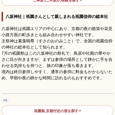
二寧坂 (二年坂)の体験を探す
↗
八坂神社｜祇園さんとして親しまれる祇園信仰の総本社
八坂神社は祇園エリアの中心にあり、京都の夜の散策や花見
小路方面の町歩きとも組み合わせやすい神社です。
主祭神は素戔嗚尊（すさのおのみこと）で、全国の祇園信仰
の神社の総本社として知られます。
7月の祇園祭はこの八坂神社の祭礼で、鳥居や社殿の華やか
さに目が向きますが、まずは参拝の場所として静かに手を合
わせる気持ちを持つと、旅の印象が落ち着きます。
境内は終日参拝しやすく、通常の参拝に料金もかからないた
め、早朝や夜の静かな時間に訪れるのもおすすめです。
京都・祇園祭｜八坂神社の山鉾巡行と宵山ガ
イド
記事を読む
→
PR
祇園祭,京都付近の宿を探す
↗