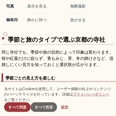
写真
表示を見る
無断撮影
御朱印
静かに待つ
急がせる
季節と旅のタイプで選ぶ京都の寺社
同じ寺社でも、季節や旅の目的によって印象は変わります。
桜や紅葉だけに絞らず、青もみじ、苔、冬の静けさなど、混
雑しにくい見方を知っておくと選択肢が広がります。
季節ごとの見え方を楽しむ
当サイトはCookieを使用して、ユーザー体験の向上やコンテンツ
京都の寺社は、3月下旬〜4月上旬の桜、初夏の青もみじ、11
のパーソナライズを行っています。詳細は
プライバシーポリシー
付近のスポット
月中旬〜下旬の紅葉、冬の澄んだ空気というように、季節ご
をご覧ください。
とに写真の色も参拝の気分も変わります。
すべて同意
すべて拒否
設定
桜と紅葉の時期は人の流れも増えやすいため、庭を静かに見
たい日は中心部から少し離れた洛北や大原の寺院を選ぶのも