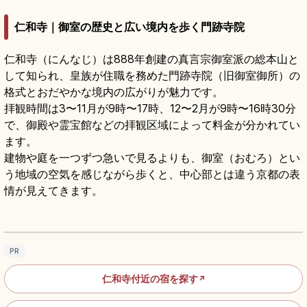
仁和寺｜御室の歴史と広い境内を歩く門跡寺院
仁和寺（にんなじ）は888年創建の真言宗御室派の総本山と
して知られ、皇族が住職を務めた門跡寺院（旧御室御所）の
格式とおだやかな境内の広がりが魅力です。
拝観時間は3〜11月が9時〜17時、12〜2月が9時〜16時30分
で、御殿や霊宝館などの拝観区域によって料金が分かれてい
ます。
建物や庭を一つずつ急いで見るよりも、御室（おむろ）とい
う地域の空気を感じながら歩くと、中心部とは違う京都の表
情が見えてきます。
仁和寺の見どころ｜御室桜と門跡寺院をめぐ
る京都の世界遺産
記事を読む
→
PR
仁和寺付近の宿を探す
↗