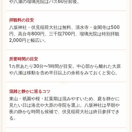
や八瀬の瑠璃光院はバス60分前後。
拝観料の目安
八坂神社・伏見稲荷大社は無料、清水寺・金閣寺は500
円、高台寺800円、三千院700円、瑠璃光院は特別拝観
2,000円と幅広い。
所要時間の目安
1カ所あたり30分〜1時間が目安。中心部から離れた大原
や八瀬は移動を含め半日以上の余裕をみておくと安心。
混雑と静かに巡るコツ
東山・祇園や桜・紅葉期は混みやすいため、庭を静かに
見たい日は洛北や大原の寺院を選ぶ。八坂神社は早朝や
夜の静かな時間も候補で、伏見稲荷大社は終日参拝でき
る。