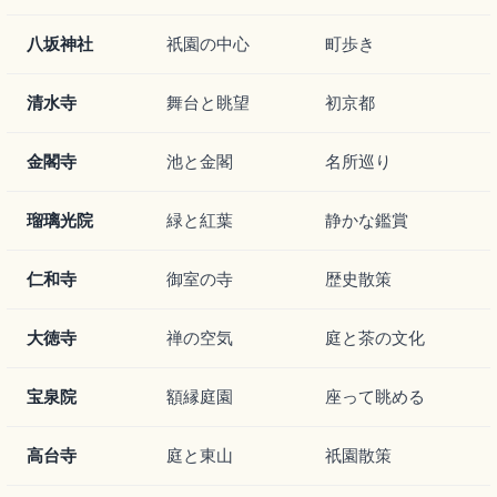
八坂神社
祇園の中心
町歩き
清水寺
舞台と眺望
初京都
金閣寺
池と金閣
名所巡り
瑠璃光院
緑と紅葉
静かな鑑賞
仁和寺
御室の寺
歴史散策
大徳寺
禅の空気
庭と茶の文化
宝泉院
額縁庭園
座って眺める
高台寺
庭と東山
祇園散策