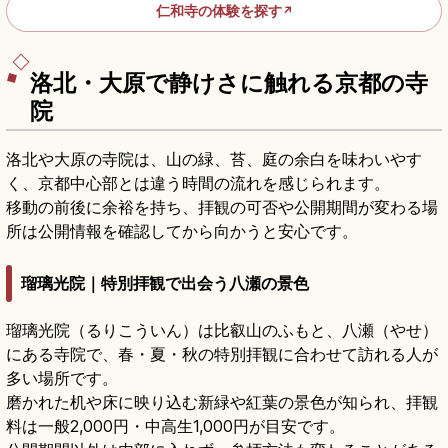
仁和寺の体験を探す
↗
洛北・大原で静けさに触れる京都の寺
院
洛北や大原の寺院は、山の緑、苔、庭の余白を味わいやす
く、京都中心部とは違う時間の流れを感じられます。
移動の前後に余裕を持ち、拝観の可否や公開期間が変わる場
所は公開情報を確認してから向かうと安心です。
瑠璃光院｜特別拝観で出会う八瀬の景色
瑠璃光院（るりこういん）は比叡山のふもと、八瀬（やせ）
にある寺院で、春・夏・秋の特別拝観に合わせて訪れる人が
多い場所です。
磨かれた机や床に映り込む新緑や紅葉の景色が知られ、拝観
料は一般2,000円・中高生1,000円が目安です。