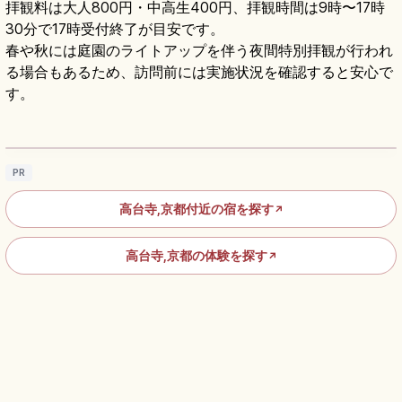
拝観料は大人800円・中高生400円、拝観時間は9時〜17時
30分で17時受付終了が目安です。
春や秋には庭園のライトアップを伴う夜間特別拝観が行われ
る場合もあるため、訪問前には実施状況を確認すると安心で
す。
高台寺の見どころ｜ねねゆかりの庭園・茶
室・ライトアップを楽しむ
記事を読む
→
PR
高台寺,京都付近の宿を探す
↗
高台寺,京都の体験を探す
↗