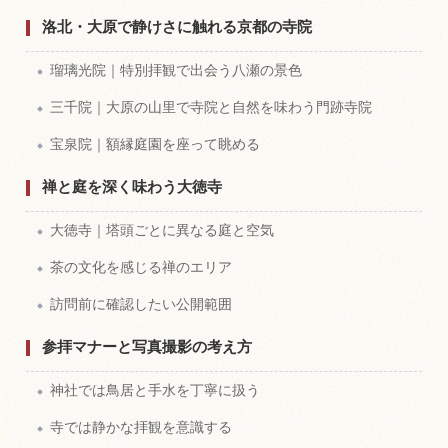
洛北・大原で静けさに触れる京都の寺院
瑠璃光院｜特別拝観で出会う八瀬の景色
三千院｜大原の山里で寺院と自然を味わう門跡寺院
宝泉院｜額縁庭園を座って眺める
禅と庭を深く味わう大徳寺
大徳寺｜塔頭ごとに異なる庭と空気
茶の文化を感じる禅のエリア
訪問前に確認したい公開範囲
参拝マナーと写真撮影の考え方
神社では鳥居と手水を丁寧に扱う
寺では静かな拝観を意識する