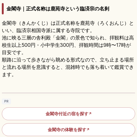
金閣寺｜正式名称は鹿苑寺という臨済宗の名刹
金閣寺（きんかくじ）は正式名称を鹿苑寺（ろくおんじ）と
いい、臨済宗相国寺派に属する寺院です。
池に映る三層の舎利殿「金閣」の景色で知られ、拝観料は高
校生以上500円・小中学生300円、拝観時間は9時〜17時が
目安です。
順路に沿って歩きながら眺める形式なので、立ち止まる場所
と流れる場所を意識すると、混雑時でも落ち着いて鑑賞でき
ます。
金閣寺の見どころ｜舎利殿・鏡湖池・庭園を
めぐる京都観光
記事を読む
→
PR
金閣寺付近の宿を探す
↗
金閣寺の体験を探す
↗