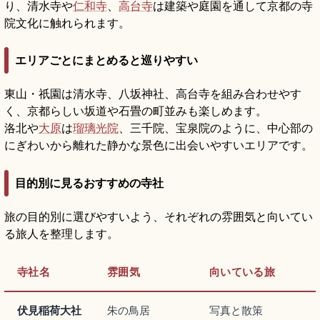
り、清水寺や
仁和寺
、
高台寺
は建築や庭園を通して京都の寺
院文化に触れられます。
エリアごとにまとめると巡りやすい
東山・祇園は清水寺、八坂神社、高台寺を組み合わせやす
く、京都らしい坂道や石畳の町並みも楽しめます。
洛北や
大原
は
瑠璃光院
、三千院、宝泉院のように、中心部の
にぎわいから離れた静かな景色に出会いやすいエリアです。
目的別に見るおすすめの寺社
旅の目的別に選びやすいよう、それぞれの雰囲気と向いてい
る旅人を整理します。
寺社名
雰囲気
向いている旅
伏見稲荷大社
朱の鳥居
写真と散策