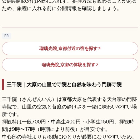
公開期間以外は内部に入れず、参拝方法も変わることがある
ため、旅程に入れる前に公開情報を確認しましょう。
瑠璃光院の見どころ｜書院リフレクションと
特別拝観
記事を読む
→
PR
瑠璃光院,京都付近の宿を探す
↗
瑠璃光院,京都の体験を探す
↗
三千院｜大原の山里で寺院と自然を味わう門跡寺院
三千院（さんぜんいん）は京都大原を代表する天台宗の門跡
寺院で、山里の空気と苔庭の静けさを一緒に味わいやすい場
所です。
拝観料は一般700円・中高生400円・小学生150円、拝観時
間は9時〜17時（時期により前後）が目安です。
中心部の寺社よりも移動にゆとりが必要になりやすいため、