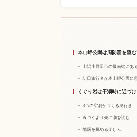
宿を
本山岬公園は周防灘を望む
山陽小野田市の最南端にあ
訪日旅行者が本山岬公園に
くぐり岩は干潮時に近づけ
3つの空洞がつくる奥行き
近づくより先に潮を読む
地層を眺める楽しみ