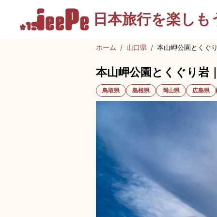
日本旅行を
楽しも
ホーム
/
山口県
/
本山岬公園とくぐ
本山岬公園とくぐり岩
鳥取県
島根県
岡山県
広島県