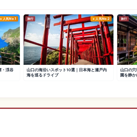
人気No.1
旅行
人気No.2
旅行
窟・渓谷
山口の海沿いスポット10選｜日本海と瀬戸内
山口の穴
海を巡るドライブ
園を静か