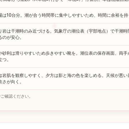
場は10台分。潮が合う時間帯に集中しやすいため、時間に余裕を持
り岩は干潮時のみ近づける。気象庁の潮位表（宇部地点）で干潮時
るのが安心。
や砂利は滑りやすいため歩きやすい靴を。潮位表の保存画面、両手
立つ。
は岩肌を観察しやすく、夕方は影と海の色を楽しめる。天候が悪い
軟さが向く。
でご確認ください。