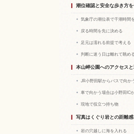
潮位確認と安全な歩き方を
気象庁の潮位表で干潮時間
戻る時間を先に決める
足元は濡れる前提で考える
判断に迷う日は離れて眺め
本山岬公園へのアクセスと
JR小野田駅からバスで向か
車で向かう場合は小野田ICか
現地で役立つ持ち物
写真はくぐり岩との距離感
岩の穴越しに海を入れる