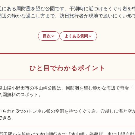
辺にある周防灘を望む公園です。干潮時に近づけるくぐり岩を
周辺の静かな過ごし方まで、訪日旅行者が現地で迷いにくい形
目次
よくある質問
ひと目でわかるポイント
県山陽小野田市の本山岬公園は、周防灘を望む静かな海辺で奇岩「
入園無料のスポット。
削られた3つのトンネル状の空洞を持つくぐり岩。穴越しに海と空
できる。
小野田駅から船鉄バス本山岬行きで「本山岬」停留所。車は山陽自動車