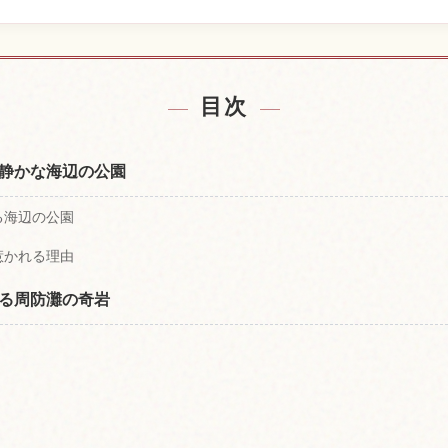
探す
体験
↗
目次
静かな海辺の公園
る海辺の公園
惹かれる理由
る周防灘の奇岩