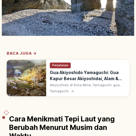
BACA JUGA →
Perjalanan
Gua Akiyoshido Yamaguchi: Gua
Kapur Besar Akiyoshidai, Alam &
Rute
Akiyoshido di Kota Mine, Yamaguchi: gua
kapur besar di Akiyoshidai. Stalaktit
Yamaguchi
→
bertingkat 'Hyakumai-zara' & pilar
'Ogonbashira'. Suhu nyaman sepanjang
tahun.
Cara Menikmati Tepi Laut yang
Berubah Menurut Musim dan
Waktu