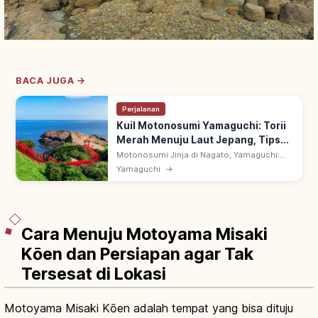
BACA JUGA →
Perjalanan
Kuil Motonosumi Yamaguchi: Torii
Merah Menuju Laut Jepang, Tips
Berkunjung
Motonosumi Jinja di Nagato, Yamaguchi:
kuil dengan deretan torii merah terang
Yamaguchi
→
menghadap Laut Jepang. Kotak
persembahan di torii utama, dilempar dari
bawah.
Cara Menuju Motoyama Misaki
Kōen dan Persiapan agar Tak
Tersesat di Lokasi
Motoyama Misaki Kōen adalah tempat yang bisa dituju