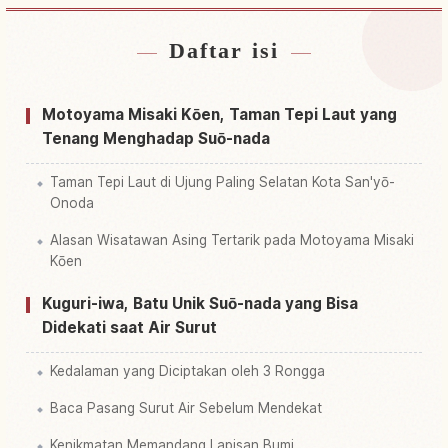
Daftar isi
Cari penginapan
↗
Cari aktivitas
↗
Motoyama Misaki Kōen, Taman Tepi Laut yang
Tenang Menghadap Suō-nada
Taman Tepi Laut di Ujung Paling Selatan Kota San'yō-
Onoda
Alasan Wisatawan Asing Tertarik pada Motoyama Misaki
Kōen
Kuguri-iwa, Batu Unik Suō-nada yang Bisa
Didekati saat Air Surut
Kedalaman yang Diciptakan oleh 3 Rongga
Baca Pasang Surut Air Sebelum Mendekat
Kenikmatan Memandang Lapisan Bumi