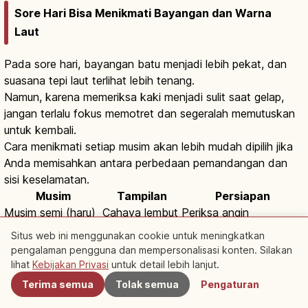
Sore Hari Bisa Menikmati Bayangan dan Warna
Laut
Pada sore hari, bayangan batu menjadi lebih pekat, dan
suasana tepi laut terlihat lebih tenang.
Namun, karena memeriksa kaki menjadi sulit saat gelap,
jangan terlalu fokus memotret dan segeralah memutuskan
untuk kembali.
Cara menikmati setiap musim akan lebih mudah dipilih jika
Anda memisahkan antara perbedaan pemandangan dan
sisi keselamatan.
Musim
Tampilan
Persiapan
Musim semi (haru)
Cahaya lembut
Periksa angin
Musim panas
Warna laut
Antisipasi panas
Situs web ini menggunakan cookie untuk meningkatkan
(natsu)
cerah
pengalaman pengguna dan mempersonalisasi konten. Silakan
Terdekat
Musim gugur (aki)
Cahaya rendah
Periksa jalan pulang
lihat
Kebijakan Privasi
untuk detail lebih lanjut.
Musim dingin (fuyu)
Udara jernih
Persiapan penahan
Terima semua
Tolak semua
Pengaturan
dingin