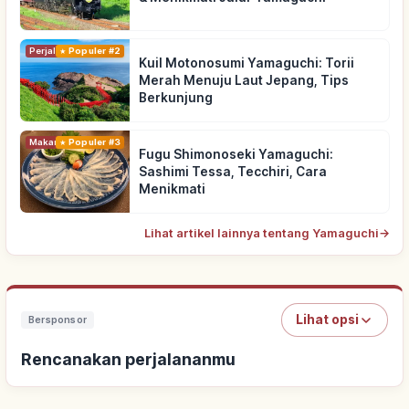
Perjalanan
Populer #2
Kuil Motonosumi Yamaguchi: Torii
Merah Menuju Laut Jepang, Tips
Berkunjung
Makanan
Populer #3
Fugu Shimonoseki Yamaguchi:
Sashimi Tessa, Tecchiri, Cara
Menikmati
Lihat artikel lainnya tentang Yamaguchi
→
Lihat opsi
Bersponsor
Rencanakan perjalananmu