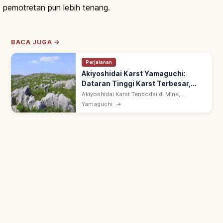
pemotretan pun lebih tenang.
BACA JUGA →
Perjalanan
Akiyoshidai Karst Yamaguchi:
Dataran Tinggi Karst Terbesar,
Rute Wisata
Akiyoshidai Karst Tenbodai di Mine,
Yamaguchi: dataran tinggi karst dengan batu
Yamaguchi
→
kapur putih. Bentang karrenfeld & doline;
pemandangan 4 musim & yamayaki.