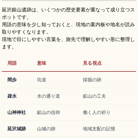
延沢銀山遺跡は、いくつかの歴史要素が重なって成り立つス
ポットです。
用語の意味を少し知っておくと、現地の案内板や地名が読み
取りやすくなります。
現地で目にしやすい言葉を、旅先で理解しやすい形に整理し
ます。
用語
意味
見る視点
間歩
坑道
採掘の跡
疎水
水の通り道
鉱山の工夫
山神神社
鉱山の信仰
働く人の祈り
延沢城跡
山城の跡
地域支配の記憶