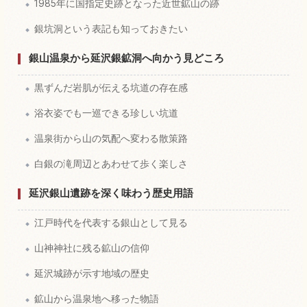
1985年に国指定史跡となった近世鉱山の跡
銀坑洞という表記も知っておきたい
銀山温泉から延沢銀鉱洞へ向かう見どころ
黒ずんだ岩肌が伝える坑道の存在感
浴衣姿でも一巡できる珍しい坑道
温泉街から山の気配へ変わる散策路
白銀の滝周辺とあわせて歩く楽しさ
延沢銀山遺跡を深く味わう歴史用語
江戸時代を代表する銀山として見る
山神神社に残る鉱山の信仰
延沢城跡が示す地域の歴史
鉱山から温泉地へ移った物語