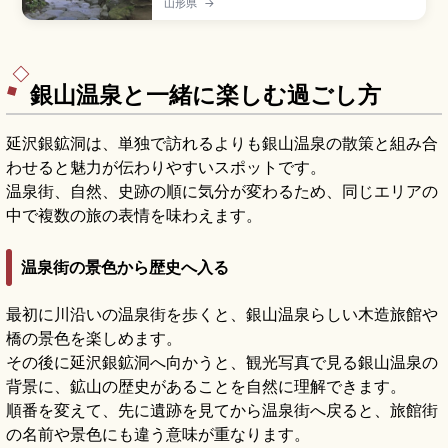
山形県
→
し、四代当主・光道が1813年に建てた別邸「清遠
閣」と国指定名勝の庭園「鶴舞園」(約6,000坪)
を擁するスポット。入館一般1,100円、4〜10月
9:00〜17:00、JR酒田駅徒歩約5分のアクセスを
まとめました。
銀山温泉と一緒に楽しむ過ごし方
延沢銀鉱洞は、単独で訪れるよりも銀山温泉の散策と組み合
わせると魅力が伝わりやすいスポットです。
温泉街、自然、史跡の順に気分が変わるため、同じエリアの
中で複数の旅の表情を味わえます。
温泉街の景色から歴史へ入る
最初に川沿いの温泉街を歩くと、銀山温泉らしい木造旅館や
橋の景色を楽しめます。
その後に延沢銀鉱洞へ向かうと、観光写真で見る銀山温泉の
背景に、鉱山の歴史があることを自然に理解できます。
順番を変えて、先に遺跡を見てから温泉街へ戻ると、旅館街
の名前や景色にも違う意味が重なります。