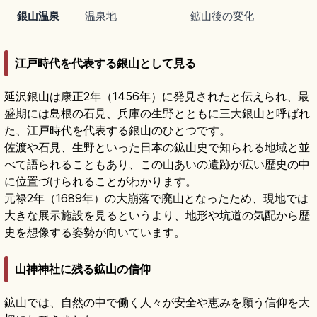
銀山温泉
温泉地
鉱山後の変化
江戸時代を代表する銀山として見る
延沢銀山は康正2年（1456年）に発見されたと伝えられ、最
盛期には島根の石見、兵庫の生野とともに三大銀山と呼ばれ
た、江戸時代を代表する銀山のひとつです。
佐渡や石見、生野といった日本の鉱山史で知られる地域と並
べて語られることもあり、この山あいの遺跡が広い歴史の中
に位置づけられることがわかります。
元禄2年（1689年）の大崩落で廃山となったため、現地では
大きな展示施設を見るというより、地形や坑道の気配から歴
史を想像する姿勢が向いています。
山神神社に残る鉱山の信仰
鉱山では、自然の中で働く人々が安全や恵みを願う信仰を大