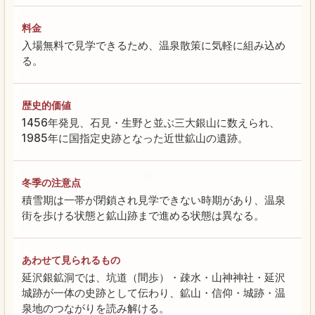
料金
入場無料で見学できるため、温泉散策に気軽に組み込め
る。
歴史的価値
1456年発見、石見・生野と並ぶ三大銀山に数えられ、
1985年に国指定史跡となった近世鉱山の遺跡。
冬季の注意点
積雪期は一帯が閉鎖され見学できない時期があり、温泉
街を歩ける状態と鉱山跡まで進める状態は異なる。
あわせて見られるもの
延沢銀鉱洞では、坑道（間歩）・疎水・山神神社・延沢
城跡が一体の史跡として伝わり、鉱山・信仰・城跡・温
泉地のつながりを読み解ける。