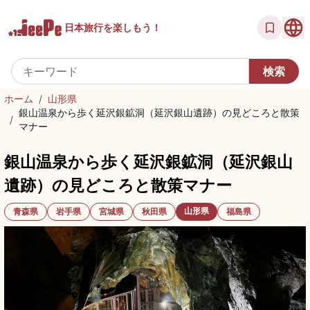
日本旅行を
楽しもう！
ホーム
/
山形県
銀山温泉から歩く延沢銀鉱洞（延沢銀山遺跡）の見どころと散策
/
マナー
銀山温泉から歩く延沢銀鉱洞（延沢銀山
遺跡）の見どころと散策マナー
山形県
青森県
岩手県
宮城県
秋田県
福島県