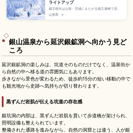
ライトアップ
蔵王樹氷は山形・宮城にまたがる蔵王連峰で見ら
れるスノーモンスターと呼ばれる冬の絶景。蔵王
山形県
→
ロープウェイで地蔵山頂駅へ上がり樹氷原を一望
できます。1月下旬〜2月中旬が最盛期、ライトア
ップ(17:00〜21:00)、樹氷幻想回廊ツアー、山形
駅からバス約40分のアクセスも押さえています。
銀山温泉から延沢銀鉱洞へ向かう見ど
ころ
延沢銀鉱洞の楽しみは、坑道そのものだけでなく、温泉街か
ら自然の中へ移る道の雰囲気にもあります。
歩きながら景色が変わるため、徒歩約15分の短い移動の中で
も観光地から史跡へ気持ちが切り替わります。
黒ずんだ岩肌が伝える坑道の存在感
銀坑洞の内部は、黒ずんだ岩肌を貫いて歩道橋が架けられ、
照明設備も整えられています。
整備された通路を進みながら、自然の洞窟とは違う、人が銀