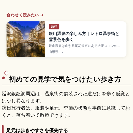
合わせて読みたい →
旅行
銀山温泉の楽しみ方｜レトロ温泉街と
雪景色を歩く
銀山温泉は山形県尾花沢市にある大正ロマンの温
泉街で、銀山川沿いに並ぶ木造多層建築の旅館と
山形県
→
ガス灯、雪景色の幻想的な街並みで知られる名
湯。隈研吾設計の共同浴場「しろがね湯」(大人
500円・8:00〜17:00)、無料足湯、白銀の滝、
JR大石田駅からバスで約40分・尾花沢ICからのア
クセスも押さえました。
初めての見学で気をつけたい歩き方
延沢銀鉱洞周辺は、温泉街の舗装された道だけを歩く感覚と
は少し異なります。
訪日旅行者は、服装や足元、季節の状態を事前に意識してお
くと、落ち着いて散策できます。
足元は歩きやすさを優先する