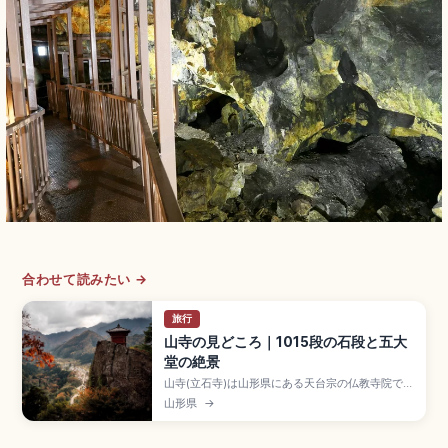
合わせて読みたい →
旅行
山寺の見どころ｜1015段の石段と五大
堂の絶景
山寺(立石寺)は山形県にある天台宗の仏教寺院で、
860年(貞観2年)に慈覚大師円仁が開山した名刹。
山形県
→
山全体が境内となる山岳寺院で、1,015段の石段を
登った先の五大堂からは山形盆地を一望できま
す。松尾芭蕉「閑さや岩にしみ入る蝉の声」のせ