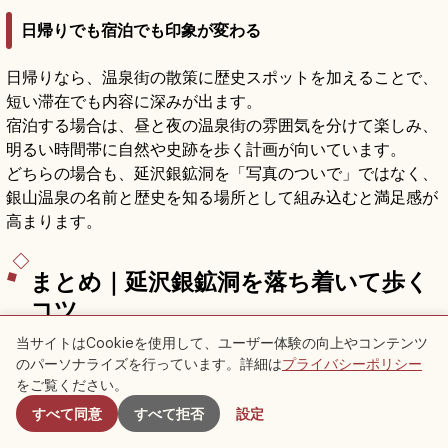
日帰りでも宿泊でも印象が変わる
日帰りなら、温泉街の散策に歴史スポットを加えることで、
短い滞在でも内容に深みが出ます。
宿泊する場合は、昼と夜の温泉街の雰囲気を分けて楽しみ、
明るい時間帯に自然や史跡を歩く計画が向いています。
どちらの場合も、延沢銀鉱洞を「写真のついで」ではなく、
銀山温泉の名前と歴史を知る場所として組み込むと満足感が
高まります。
まとめ｜延沢銀鉱洞を落ち着いて歩く
コツ
当サイトはCookieを使用して、ユーザー体験の向上やコンテンツ
延沢銀鉱洞（延沢銀山遺跡）は、銀山温泉の美しい街並みの
のパーソナライズを行っています。詳細は
プライバシーポリシー
付近のスポット
奥にある、入場無料で土地の記憶を感じられる史跡です。
をご覧ください。
1985年に国指定史跡となった背景を知り、坑道、山神神
すべて同意
すべて拒否
設定
旅行を知る
山形県を探索する
社、延沢城跡、温泉地のつながりを意識すると、徒歩約15分