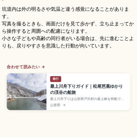
坑道内は外の明るさや気温と違う感覚になることがありま
す。
写真を撮るときも、画面だけを見て歩かず、立ち止まってか
ら操作すると周囲への配慮になります。
小さな子どもや高齢の同行者がいる場合は、先に進むことよ
りも、戻りやすさを意識した行動が向いています。
合わせて読みたい →
旅行
最上川舟下りガイド｜松尾芭蕉ゆかり
の渓谷の船旅
最上川舟下りは山形県戸沢村の最上峡を和船で下
る人気アクティビティで、全長約229kmの最上川
山形県
→
は松尾芭蕉「奥の細道」の舞台としても知られる
名所。最上峡芭蕉ライン観光は古口港〜草薙港を
片道約1時間、料金大人2,800円。冬のこたつ舟、
JR陸羽西線「古口駅」から徒歩でのアクセスも確
認できます。