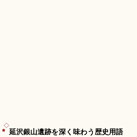
み塚、根本中堂、JR仙山線「山寺駅」徒歩5分の
アクセスも押さえています。
延沢銀山遺跡を深く味わう歴史用語