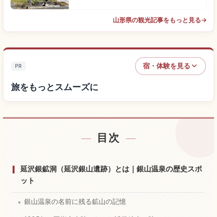
山形県の観光記事をもっと見る
→
宿・体験を見る
PR
旅をもっとスムーズに
目次
宿を探す
↗
体験を探す
↗
延沢銀鉱洞（延沢銀山遺跡）とは｜銀山温泉の歴史スポ
ット
銀山温泉の名前に残る鉱山の記憶