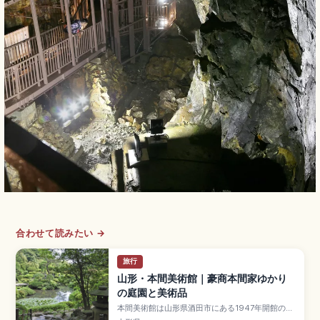
合わせて読みたい →
旅行
山形・本間美術館｜豪商本間家ゆかり
の庭園と美術品
本間美術館は山形県酒田市にある1947年開館の私
立美術館で、豪商・本間家のコレクションを収蔵