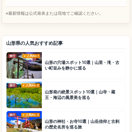
※最新情報は公式発表または現地でご確認ください。
山形県の人気おすすめ記事
旅行
人気No.1
山形の穴場スポット10選｜山里・滝・古
い町並みを静かに巡る
旅行
人気No.2
山形発の絶景スポット10選｜山寺・蔵
王・海辺の風景美を巡る
旅行
人気No.3
山形の神社・お寺10選｜山岳信仰と古刹
の歴史名所を巡る旅