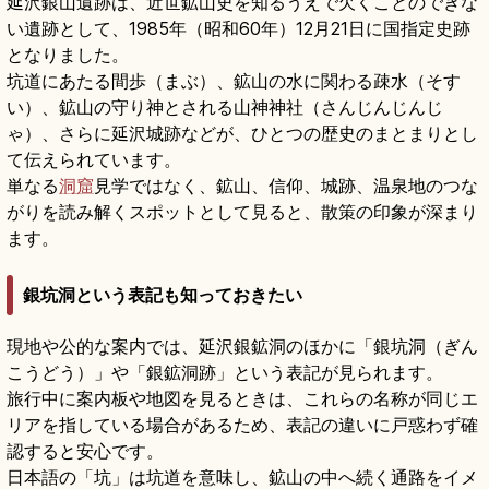
延沢銀山遺跡は、近世鉱山史を知るうえで欠くことのできな
い遺跡として、1985年（昭和60年）12月21日に国指定史跡
となりました。
坑道にあたる間歩（まぶ）、鉱山の水に関わる疎水（そす
い）、鉱山の守り神とされる山神神社（さんじんじんじ
ゃ）、さらに延沢城跡などが、ひとつの歴史のまとまりとし
て伝えられています。
単なる
洞窟
見学ではなく、鉱山、信仰、城跡、温泉地のつな
がりを読み解くスポットとして見ると、散策の印象が深まり
ます。
銀坑洞という表記も知っておきたい
現地や公的な案内では、延沢銀鉱洞のほかに「銀坑洞（ぎん
こうどう）」や「銀鉱洞跡」という表記が見られます。
旅行中に案内板や地図を見るときは、これらの名称が同じエ
リアを指している場合があるため、表記の違いに戸惑わず確
認すると安心です。
日本語の「坑」は坑道を意味し、鉱山の中へ続く通路をイメ