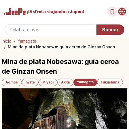
¡Disfruta
viajando a Japón!
Inicio
/
Yamagata
/
Mina de plata Nobesawa: guía cerca de Ginzan Onsen
Mina de plata Nobesawa: guía cerca
de Ginzan Onsen
Yamagata
Aomori
Iwate
Miyagi
Akita
Fukushima