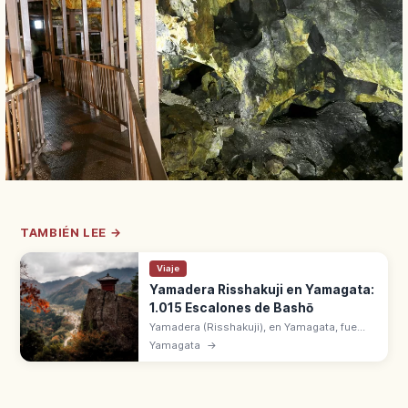
TAMBIÉN LEE →
Viaje
Yamadera Risshakuji en Yamagata:
1.015 Escalones de Bashō
Yamadera (Risshakuji), en Yamagata, fue
fundado en 860 por Ennin. Templo de
Yamagata
→
montaña Tendai con 1.015 escalones.
Visitado por Matsuo Basho en Oku no
Hosomichi.