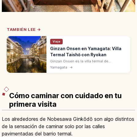
TAMBIÉN LEE →
Viaje
Ginzan Onsen en Yamagata: Villa
Termal Taishō con Ryokan
Ginzan Onsen es la villa termal de
Obanazawa (Yamagata) con ryokan de
Yamagata
→
madera junto al río Ginzan. Ambiente
Taishō, faroles de gas y paisaje nevado en
invierno.
Cómo caminar con cuidado en tu
primera visita
Los alrededores de Nobesawa Ginkōdō son algo distintos
de la sensación de caminar solo por las calles
pavimentadas del barrio termal.