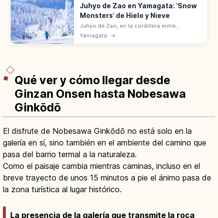
Juhyo de Zao en Yamagata: 'Snow
Monsters' de Hielo y Nieve
Juhyo de Zao, en la cordillera entre
Yamagata y Miyagi, son los 'Snow
Yamagata
→
Monsters': árboles helados por el frío y los
vientos. Iluminación nocturna en invierno.
Qué ver y cómo llegar desde
Ginzan Onsen hasta Nobesawa
Ginkōdō
El disfrute de Nobesawa Ginkōdō no está solo en la
galería en sí, sino también en el ambiente del camino que
pasa del barrio termal a la naturaleza.
Como el paisaje cambia mientras caminas, incluso en el
breve trayecto de unos 15 minutos a pie el ánimo pasa de
la zona turística al lugar histórico.
La presencia de la galería que transmite la roca