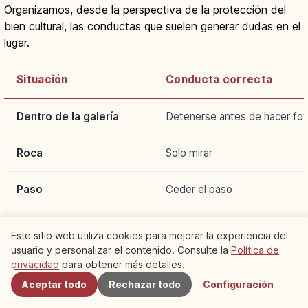
Organizamos, desde la perspectiva de la protección del
bien cultural, las conductas que suelen generar dudas en el
lugar.
Situación
Conducta correcta
Dentro de la galería
Detenerse antes de hacer fo
Roca
Solo mirar
Paso
Ceder el paso
Alrededor del santuario
Caminar en silencio
Este sitio web utiliza cookies para mejorar la experiencia del
usuario y personalizar el contenido. Consulte la
Política de
Cercanos
Carteles
Comprobar el contenido
privacidad
para obtener más detalles.
Aceptar todo
Rechazar todo
Configuración