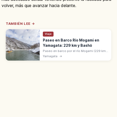
volver, más que avanzar hacia delante.
TAMBIÉN LEE →
Viaje
Paseo en Barco Río Mogami en
Yamagata: 229 km y Bashō
Paseo en barco por el río Mogami (229 km),
en Yamagata, recorre el desfiladero con
Yamagata
→
canciones de barqueros. Inmortalizado por
Matsuo Basho en Oku no Hosomichi.