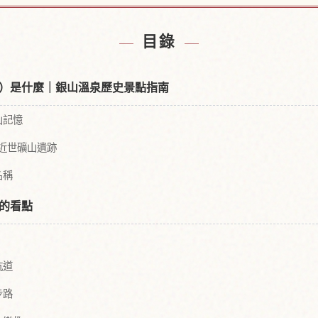
飯店
尋找
↗
目錄
）是什麼｜銀山溫泉歷史景點指南
山記憶
的近世礦山遺跡
名稱
的看點
坑道
步路