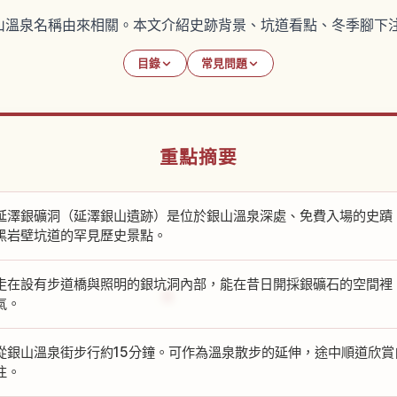
山溫泉名稱由來相關。本文介紹史跡背景、坑道看點、冬季腳下
目錄
常見問題
重點摘要
延澤銀礦洞（延澤銀山遺跡）是位於銀山溫泉深處、免費入場的史蹟
黑岩壁坑道的罕見歷史景點。
走在設有步道橋與照明的銀坑洞內部，能在昔日開採銀礦石的空間裡
氣。
從銀山溫泉街步行約15分鐘。可作為溫泉散步的延伸，途中順道欣
往。