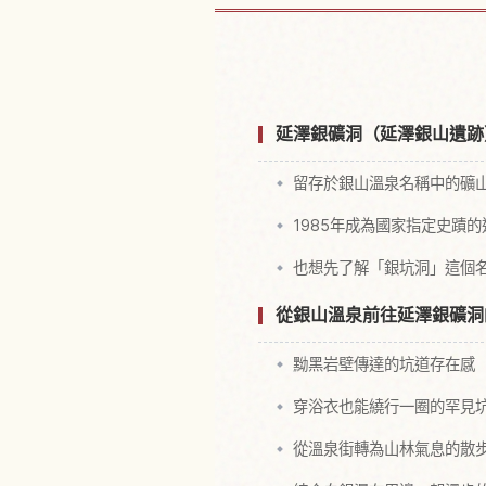
尋找
延澤銀礦洞（延澤銀山遺跡
留存於銀山溫泉名稱中的礦
1985年成為國家指定史蹟
也想先了解「銀坑洞」這個
從銀山溫泉前往延澤銀礦洞
黝黑岩壁傳達的坑道存在感
穿浴衣也能繞行一圈的罕見
從溫泉街轉為山林氣息的散