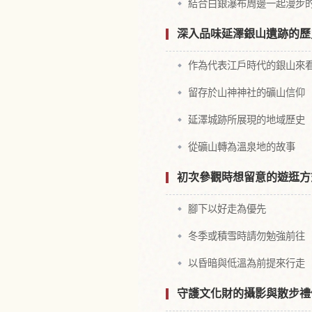
結合白銀瀑布周邊一起漫步
深入品味延澤銀山遺跡的歷
作為代表江戶時代的銀山來
留存於山神神社的礦山信仰
延澤城跡所展現的地域歷史
從礦山轉為溫泉地的故事
初次參觀時想留意的遊逛方
腳下以好走為優先
冬季或積雪時請勿勉強前往
以昏暗與低溫為前提來行走
守護文化財的攝影與散步禮