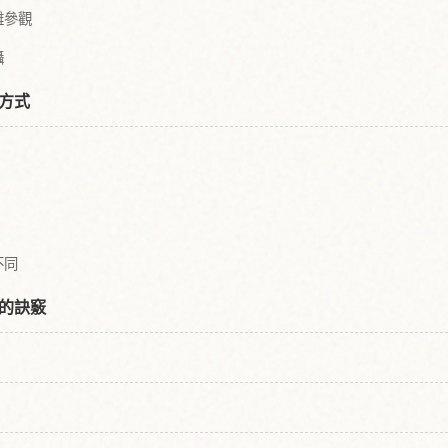
離參觀
攝
方式
不同
的訣竅