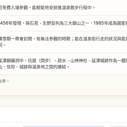
可免費入場參觀，能輕鬆地安排進溫泉散步行程中。
1456年發現，與石見、生野並列為三大銀山之一，1985年成為國
積雪期一帶會封閉，有無法參觀的時期；能在溫泉街行走的狀況與能
同。
延澤銀礦洞中，坑道（間步）、疏水、山神神社、延澤城跡作為一體
山、信仰、城跡與溫泉地之間的連結。
為準。