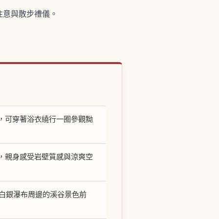
注意與散步禮儀。
，可穿著浴衣繞行一圈參觀黝
，親身感受岩壁質感與涼爽空
賞白銀瀑布周邊的溪谷景色前