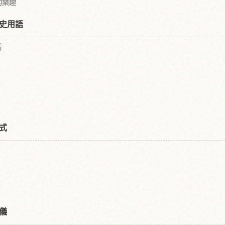
的樂趣
史用語
看
式
儀