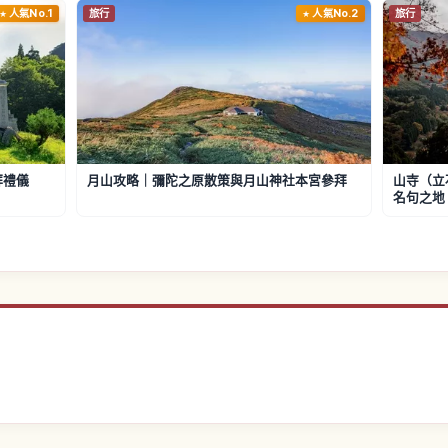
人氣No.1
旅行
人氣No.2
旅行
拜禮儀
月山攻略｜彌陀之原散策與月山神社本宮參拜
山寺（立
名句之地