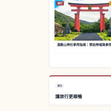
旅行
湯殿山神社參拜指南｜禁拍神域與參
廣告
讓旅行更順暢