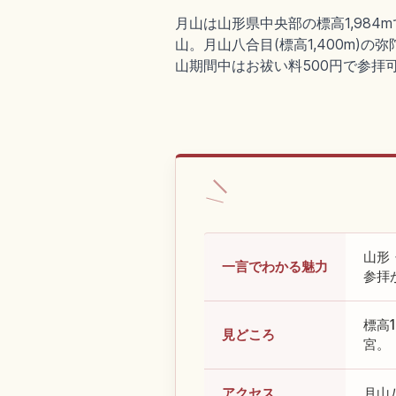
月山は山形県中央部の標高1,98
山。月山八合目(標高1,400m)
山期間中はお祓い料500円で参拝
山形
一言でわかる魅力
参拝
標高
見どころ
宮。
アクセス
月山