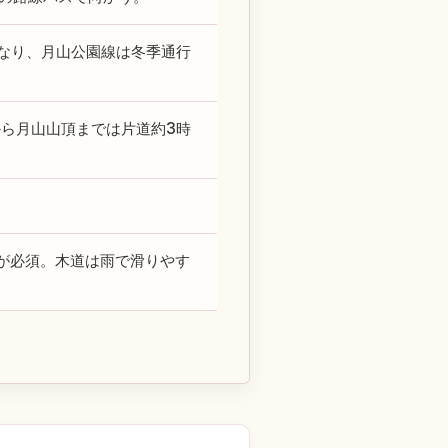
なり、月山公園線は冬季通行
から月山山頂までは片道約3時
が必須。木道は雨で滑りやす