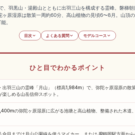
4mで、羽黒山・湯殿山とともに出羽三山を構成する霊峰。磐梯
の弥陀ヶ原湿原は散策一周約60分、高山植物の見頃6〜8月。山
可能。
目次
よくある質問
モデルコース
ひと目でわかるポイント
・出羽三山の霊峰「月山」（標高1,984m）で、弥陀ヶ原湿原の散
が楽しめる山岳信仰スポット。
1,400mの弥陀ヶ原湿原に広がる池塘と高山植物、整備された木道
八合目までは月山公園線を使うマイカー、またはJR鶴岡駅方面か