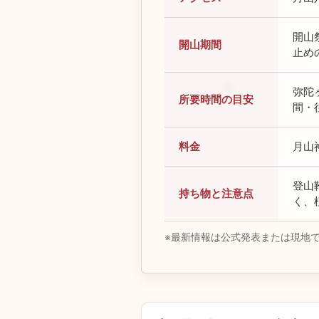
開山
開山期間
止め
弥陀
所要時間の目安
間・
料金
月山
登山
持ち物と注意点
く、
※最新情報は公式発表または現地