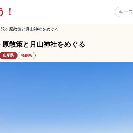
う！
弥陀ヶ原散策と月山神社をめぐる
ヶ原散策と月山神社をめぐる
山形県
福島県