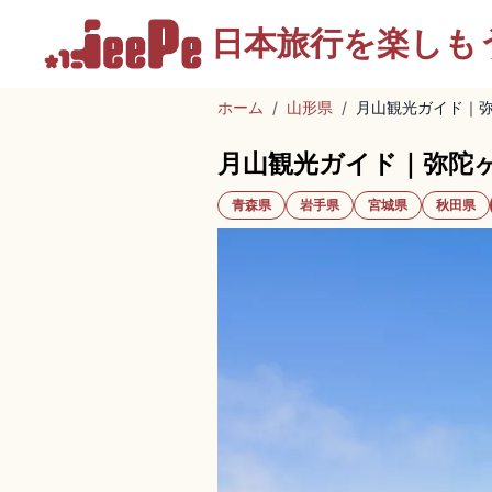
日本旅行を
楽しも
ホーム
/
山形県
/
月山観光ガイド｜
月山観光ガイド｜弥陀
青森県
岩手県
宮城県
秋田県