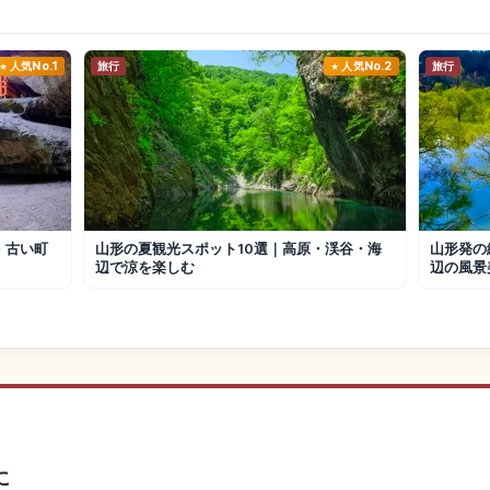
人気No.1
旅行
人気No.2
旅行
・古い町
山形の夏観光スポット10選｜高原・渓谷・海
山形発の
辺で涼を楽しむ
辺の風景
に