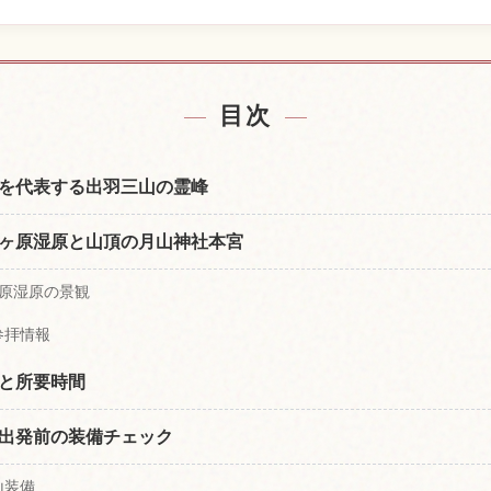
宿を探す
月山の体
↗
目次
を代表する出羽三山の霊峰
ヶ原湿原と山頂の月山神社本宮
ヶ原湿原の景観
参拝情報
と所要時間
出発前の装備チェック
山装備