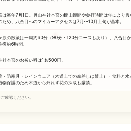
祭は毎年7月1日。月山神社本宮の開山期間や参拝時間は年により異
のため、八合目へのマイカーアクセスは7月〜10月上旬が基本。
ヶ原の散策は一周約60分（90分・120分コースもあり）、八合目
往復約6時間。
神社本宮のお祓い料は1名500円。
靴・防寒具・レインウェア（木道上での傘差しは禁止）・食料と水
植物保護のため木道から外れず花の採取も厳禁。
でご確認ください。