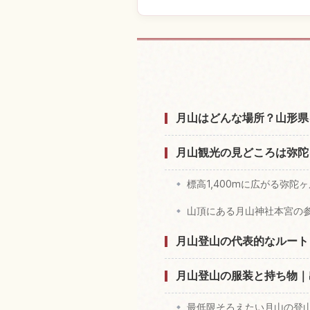
月山付近の
月山はどんな場所？山形県
月山観光の見どころは弥陀
標高1,400mに広がる弥陀
山頂にある月山神社本宮の
月山登山の代表的なルート
月山登山の服装と持ち物｜
最低限そろえたい月山の登