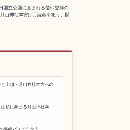
朝日国立公園に含まれる信仰登拝の
頂の月山神社本宮は月読命を祀り、開
策と山頂・月山神社本宮への
、山頂に鎮まる月山神社本
らの路線バスで向かう。