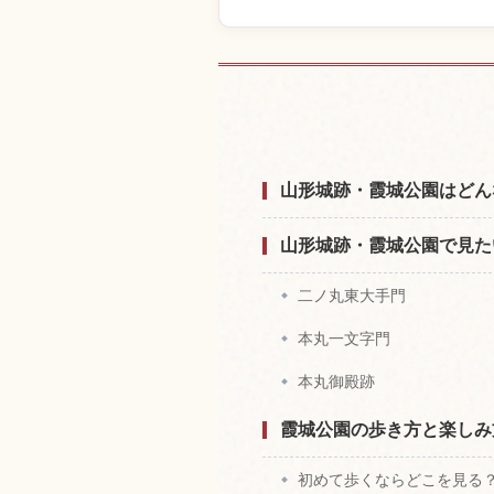
山形城跡付近
山形城跡・霞城公園はどん
山形城跡・霞城公園で見た
二ノ丸東大手門
本丸一文字門
本丸御殿跡
霞城公園の歩き方と楽しみ
初めて歩くならどこを見る