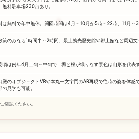
、無料駐車場230台あり。
料は無料で年中無休。開園時間は4月～10月が5時～22時、11月～3
散策のみなら1時間半～2時間、最上義光歴史館や郷土館など周辺文
見頃は例年4月上旬～中旬で、堀と桜が織りなす景色は山形を代表
御殿のオブジェクトVRや本丸一文字門のAR再現で往時の姿を体感
部の見学も可能。
でご確認ください。