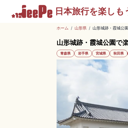
日本旅行を
楽しも
ホーム
/
山形県
/
山形城跡・霞城公
山形城跡・霞城公園で
青森県
岩手県
宮城県
秋田県