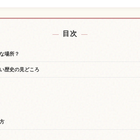
の宿を探す
山形城跡の
↗
目次
な場所？
い歴史の見どころ
方
？