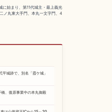
築城に始まり、第11代城主・最上義光
の二ノ丸東大手門、本丸一文字門、4
式平城跡で、別名「霞ケ城」
手橋、復原事業中の本丸御殿
は山形蔵王ICから15～20