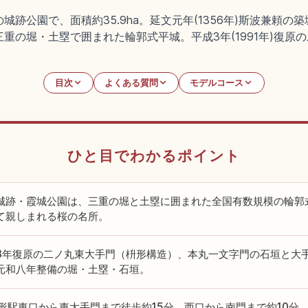
跡公園で、面積約35.9ha。延文元年(1356年)斯波兼頼の
重の堀・土塁で囲まれた輪郭式平城。平成3年(1991年)復原
目次
よくある質問
モデルコース
ひと目でわかるポイント
城跡・霞城公園は、三重の堀と土塁に囲まれた全国有数規模の輪郭
て親しまれる桜の名所。
3年復原の二ノ丸東大手門（枡形構造）、本丸一文字門の石垣と大
元和八年整備の堀・土塁・石垣。
山形駅東口から東大手門まで徒歩約15分、西口から南門まで約10分。車