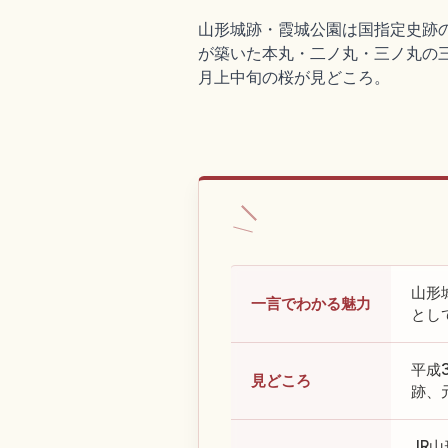
山形城跡・霞城公園は国指定史跡の城
が築いた本丸・二ノ丸・三ノ丸の三
月上中旬の桜が見どころ。
山形
一言でわかる魅力
とし
平成
見どころ
跡、
JR