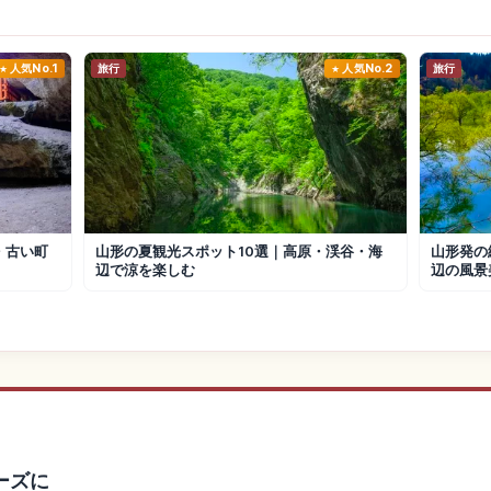
人気No.1
旅行
人気No.2
旅行
・古い町
山形の夏観光スポット10選｜高原・渓谷・海
山形発の
辺で涼を楽しむ
辺の風景
ーズに