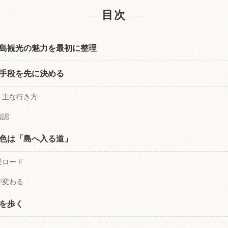
目次
島観光の魅力を最初に整理
手段を先に決める
う主な行き方
確認
色は「島へ入る道」
景ロード
が変わる
を歩く