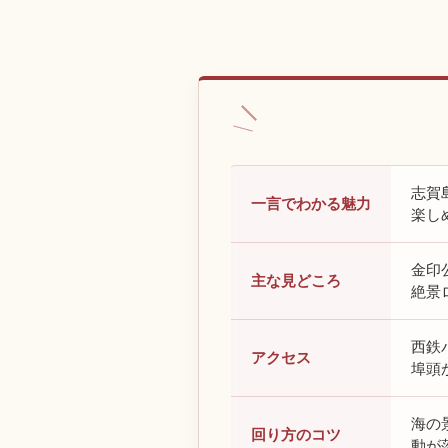
志賀
一言でわかる魅力
楽し
金印
主な見どころ
絶景
西鉄
アクセス
埠頭
海の
回り方のコツ
動が