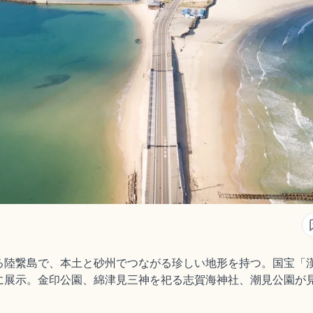
る陸繋島で、本土と砂州でつながる珍しい地形を持つ。国宝「
に展示。金印公園、綿津見三神を祀る志賀海神社、潮見公園が見
。