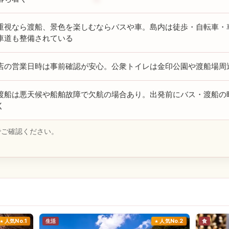
重視なら渡船、景色を楽しむならバスや車。島内は徒歩・自転車・
車道も整備されている
店の営業日時は事前確認が安心。公衆トイレは金印公園や渡船場周
渡船は悪天候や船舶故障で欠航の場合あり。出発前にバス・渡船の
く
でご確認ください。
人気No.1
生活
人気No.2
食