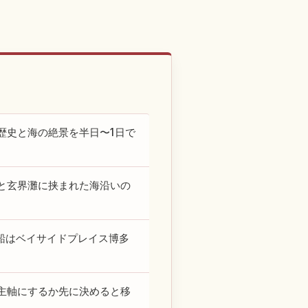
歴史と海の絶景を半日〜1日で
と玄界灘に挟まれた海沿いの
船はベイサイドプレイス博多
主軸にするか先に決めると移