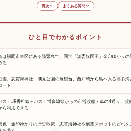
目次
よくある質問
ひと目でわかるポイント
島は福岡市東区にある陸繋島で、国宝「漢委奴国王」金印ゆかりの
める
公園、志賀海神社、潮見公園の展望台、西戸崎から島へ入る博多湾
ロード
バス・JR香椎線＋バス・博多埠頭からの市営渡船・車の4通り。渡
から利用できる
景色・金印ゆかりの歴史散策・志賀海神社や展望スポットのどれを
落ち着く