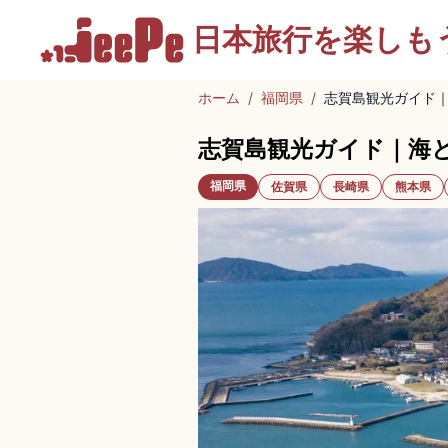
日本旅行を
楽しも
ホーム
/
福岡県
/
志賀島観光ガイド
志賀島観光ガイド｜海
福岡県
佐賀県
長崎県
熊本県