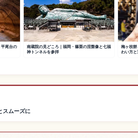
く平尾台の
南蔵院の見どころ｜福岡・篠栗の涅槃像と七福
梅ヶ枝餅
神トンネルを参拝
わい方と
とスムーズに
付近の宿を探す
志賀島、福岡
↗