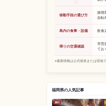
旅情
移動手段の選び方
自転
島内の食事・設備
飲食
市営
帰りの交通確認
てお
※最新情報は公式発表または現地
福岡県の人気記事
旅行