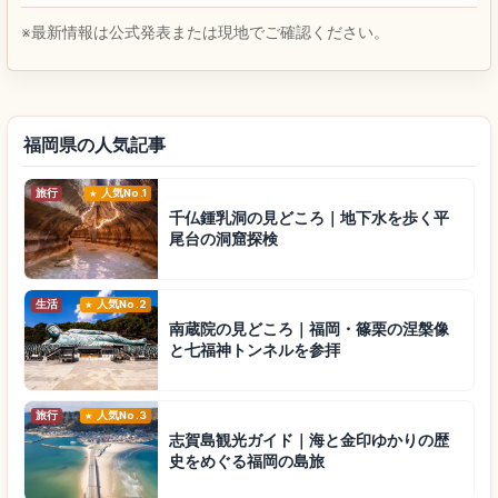
※最新情報は公式発表または現地でご確認ください。
福岡県の人気記事
旅行
人気No.1
千仏鍾乳洞の見どころ｜地下水を歩く平
尾台の洞窟探検
生活
人気No.2
南蔵院の見どころ｜福岡・篠栗の涅槃像
と七福神トンネルを参拝
旅行
人気No.3
志賀島観光ガイド｜海と金印ゆかりの歴
史をめぐる福岡の島旅