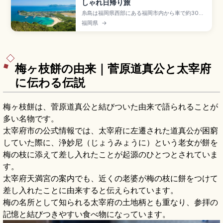
しゃれ日帰り旅
糸島は福岡県西部にある福岡市内から車で約30分
の自然豊かなエリアで、海カフェ・地元グルメで
福岡県
→
人気のスポット。夫婦岩と白鳥居の二見ヶ浦、芥
屋の大門(国天然記念物・玄武岩海食洞・高さ約
64m・奥行約90m)、牡蠣小屋、立石山30分、博
多駅から地下鉄+JR筑肥線約40〜50分です。
梅ヶ枝餅の由来｜菅原道真公と太宰府
に伝わる伝説
梅ヶ枝餅は、菅原道真公と結びついた由来で語られることが
多い名物です。
太宰府市の公式情報では、太宰府に左遷された道真公が困窮
していた際に、浄妙尼（じょうみょうに）という老女が餅を
梅の枝に添えて差し入れたことが起源のひとつとされていま
す。
太宰府天満宮の案内でも、近くの老婆が梅の枝に餅をつけて
差し入れたことに由来すると伝えられています。
梅の名所として知られる太宰府の土地柄とも重なり、参拝の
記憶と結びつきやすい食べ物になっています。