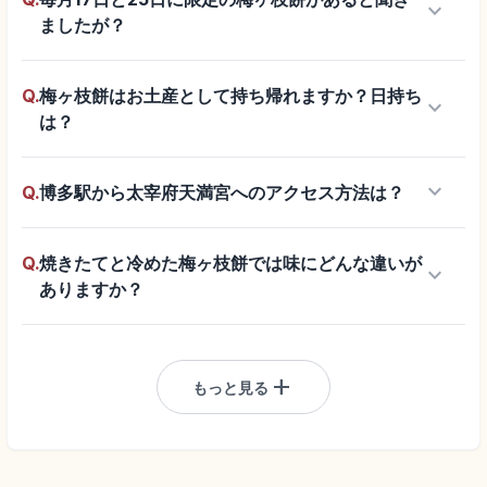
keyboard_arrow_down
ましたが？
Q.
梅ヶ枝餅はお土産として持ち帰れますか？日持ち
keyboard_arrow_down
は？
keyboard_arrow_down
Q.
博多駅から太宰府天満宮へのアクセス方法は？
Q.
焼きたてと冷めた梅ヶ枝餅では味にどんな違いが
keyboard_arrow_down
ありますか？
add
もっと見る