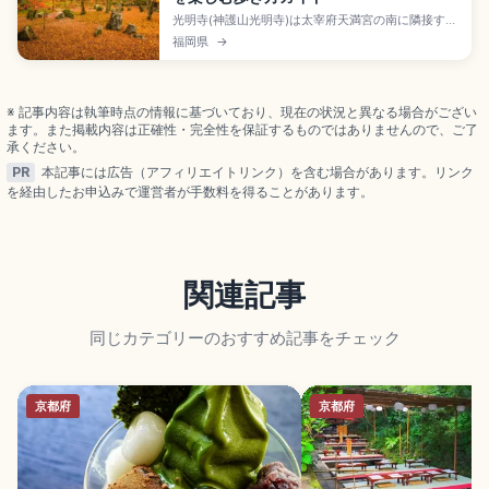
光明寺(神護山光明寺)は太宰府天満宮の南に隣接する
臨済宗東福寺派の禅寺で、「光明禅寺」とも呼ばれ
福岡県
→
る。創建は1273年または1326年の二説。重森三玲が
1957年に作庭した表庭と本庭(2014年福岡県指定名
勝)が見どころです。現在は拝観受付なし、西鉄太宰
府駅徒歩約5分の外観散策を紹介します。
※ 記事内容は執筆時点の情報に基づいており、現在の状況と異なる場合がござい
ます。また掲載内容は正確性・完全性を保証するものではありませんので、ご了
承ください。
PR
本記事には広告（アフィリエイトリンク）を含む場合があります。リンク
を経由したお申込みで運営者が手数料を得ることがあります。
関連記事
同じカテゴリーのおすすめ記事をチェック
京都府
京都府