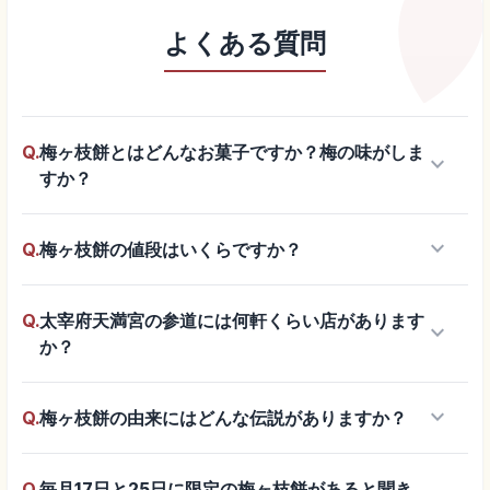
よくある質問
Q.
梅ヶ枝餅とはどんなお菓子ですか？梅の味がしま
keyboard_arrow_down
すか？
keyboard_arrow_down
Q.
梅ヶ枝餅の値段はいくらですか？
Q.
太宰府天満宮の参道には何軒くらい店があります
keyboard_arrow_down
か？
keyboard_arrow_down
Q.
梅ヶ枝餅の由来にはどんな伝説がありますか？
Q.
毎月17日と25日に限定の梅ヶ枝餅があると聞き