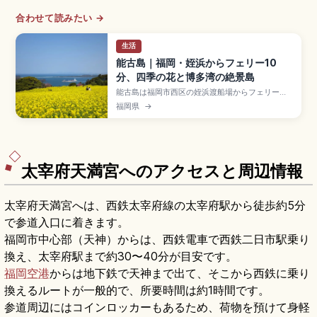
合わせて読みたい →
生活
能古島｜福岡・姪浜からフェリー10
分、四季の花と博多湾の絶景島
能古島は福岡市西区の姪浜渡船場からフェリーで
約10分、周囲約12kmの離島で、博多湾に浮かぶ
福岡県
→
花の島として人気。のこのしまアイランドパーク
(15万㎡・大人1,200円)では春の菜の花・桜、夏の
ひまわり、秋のコスモス、冬の水仙が咲き誇りま
す。能古うどん・甘夏みかんの名物、フェリー大
人往復460円のアクセスをまとめました。
太宰府天満宮へのアクセスと周辺情報
太宰府天満宮へは、西鉄太宰府線の太宰府駅から徒歩約5分
で参道入口に着きます。
福岡市中心部（天神）からは、西鉄電車で西鉄二日市駅乗り
換え、太宰府駅まで約30〜40分が目安です。
福岡空港
からは地下鉄で天神まで出て、そこから西鉄に乗り
換えるルートが一般的で、所要時間は約1時間です。
参道周辺にはコインロッカーもあるため、荷物を預けて身軽