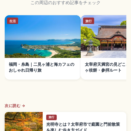
この周辺のおすすめ記事をチェック
生活
旅行
福岡・糸島｜二見ヶ浦と海カフェの
太宰府天満宮の見どころ
おしゃれ日帰り旅
ヶ枝餅・参拝ルート
次に読む →
旅行
光明寺とは？太宰府市で庭園と門前散策
を楽しむ歩き方ガイド