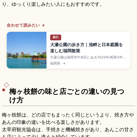
り、ゆっくり楽しみたい人にもおすすめです。
合わせて読みたい →
旅行
大濠公園の歩き方｜池畔と日本庭園を
楽しむ福岡散策
大濠公園は福岡市中央区にある1929年(昭和4年)
に中国の西湖をモデルに整備した都市公園で、福
福岡県
→
岡城外堀を利用した国登録記念物です。池の周囲
約2kmの遊歩道、ボート、柳島・松島・菖蒲島、
福岡市美術館、日本庭園(約12,000㎡・大人250
円)、地下鉄「大濠公園駅」徒歩約7分です。
梅ヶ枝餅の味と店ごとの違いの見つ
け方
梅ヶ枝餅は、どの店でもまったく同じというより、焼き方や
あんの印象の違いを比べる楽しさがあります。
太宰府観光協会は、手焼きと機械焼きがあり、あんこの甘さ
も店によって少し違うと紹介しています。