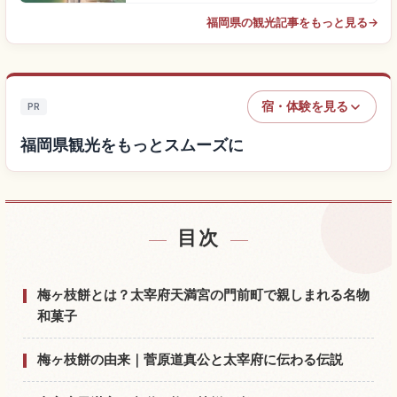
福岡県の観光記事をもっと見る
→
宿・体験を見る
PR
福岡県観光をもっとスムーズに
目次
福岡県付近の宿を探す
↗
福岡県の体験を探す
↗
梅ヶ枝餅とは？太宰府天満宮の門前町で親しまれる名物
和菓子
梅ヶ枝餅の由来｜菅原道真公と太宰府に伝わる伝説