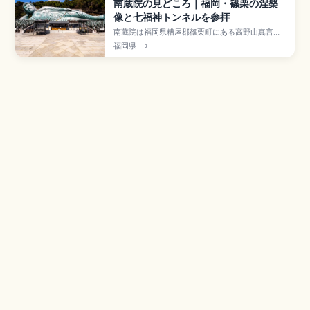
南蔵院の見どころ｜福岡・篠栗の涅槃
像と七福神トンネルを参拝
南蔵院は福岡県糟屋郡篠栗町にある高野山真言宗
の別格本山で、篠栗四国八十八箇所霊場の総本
福岡県
→
寺・第1番札所。最大の見どころは全長41m・高さ
11m・重さ約300tのブロンズ製では世界最大級の
釈迦涅槃像。体内参拝(500円)で四国八十八箇所
のお砂踏み体験、七福神トンネル、JR城戸南蔵院
前駅徒歩3分のアクセスも押さえています。