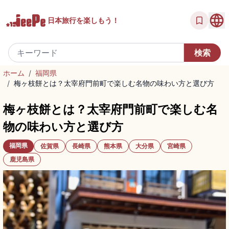
日本旅行を
楽しもう！
ホーム
/
福岡県
/
梅ヶ枝餅とは？太宰府門前町で楽しむ名物の味わい方と選び方
梅ヶ枝餅とは？太宰府門前町で楽しむ名
物の味わい方と選び方
福岡県
佐賀県
長崎県
熊本県
大分県
宮崎県
鹿児島県