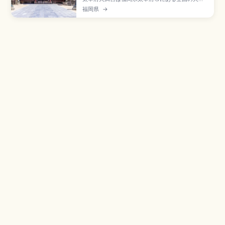
宮の総本宮で、菅原道真公を祀る学問の神様の聖
福岡県
→
地。延喜3年(903年)の道真公薨去後、御墓所の上
に廟が建てられたことが始まり。重要文化財の御
本殿(改修中)、藤本壮介氏設計の仮殿、参道の梅ヶ
枝餅、隈研吾設計のスターバックス、西鉄太宰府
駅徒歩5分のアクセスも押さえました。