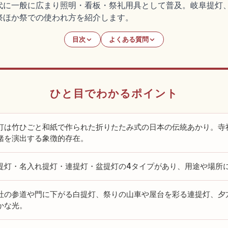
代に一般に広まり照明・看板・祭礼用具として普及。岐阜提灯
祭ほか祭での使われ方を紹介します。
目次
よくある質問
ひと目でわかるポイント
灯は竹ひごと和紙で作られた折りたたみ式の日本の伝統あかり。寺
緒を演出する象徴的存在。
提灯・名入れ提灯・連提灯・盆提灯の4タイプがあり、用途や場所
社の参道や門に下がる白提灯、祭りの山車や屋台を彩る連提灯、夕
かな光。