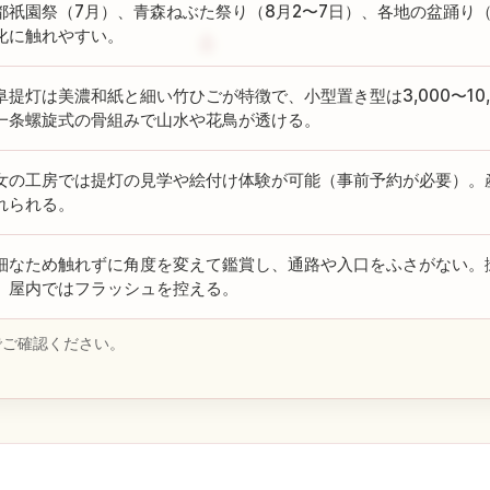
都祇園祭（7月）、青森ねぶた祭り（8月2〜7日）、各地の盆踊り
化に触れやすい。
阜提灯は美濃和紙と細い竹ひごが特徴で、小型置き型は3,000〜10
一条螺旋式の骨組みで山水や花鳥が透ける。
女の工房では提灯の見学や絵付け体験が可能（事前予約が必要）。
れられる。
細なため触れずに角度を変えて鑑賞し、通路や入口をふさがない。
、屋内ではフラッシュを控える。
でご確認ください。