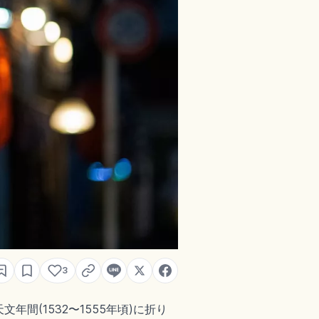
3
(1532〜1555年頃)に折り