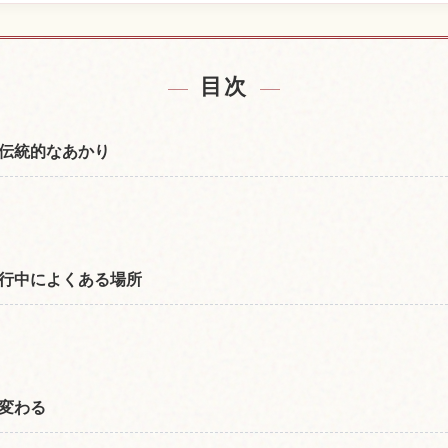
宿を探す
日本の体
↗
目次
伝統的なあかり
行中によくある場所
変わる