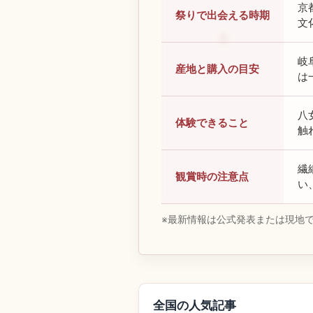
京
祭りで出会える時期
文
岐
産地と購入の目安
は
八
体験できること
触
繊
観賞時の注意点
い
※最新情報は公式発表または現地
全国の人気記事