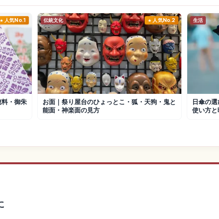
人気No.1
伝統文化
人気No.2
生活
穂料・御朱
お面｜祭り屋台のひょっとこ・狐・天狗・鬼と
日傘の選
能面・神楽面の見方
使い方と
に