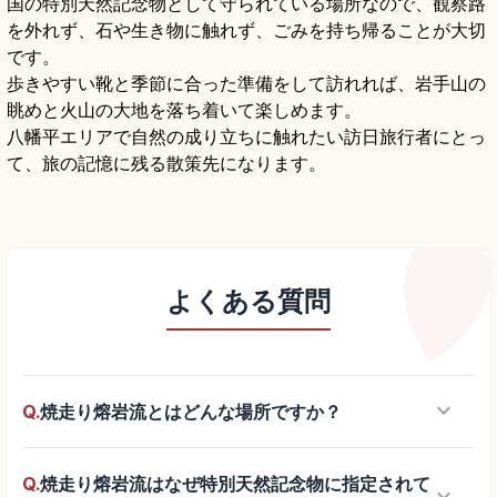
国の特別天然記念物として守られている場所なので、観察路
を外れず、石や生き物に触れず、ごみを持ち帰ることが大切
です。
歩きやすい靴と季節に合った準備をして訪れれば、岩手山の
眺めと火山の大地を落ち着いて楽しめます。
八幡平エリアで自然の成り立ちに触れたい訪日旅行者にとっ
て、旅の記憶に残る散策先になります。
よくある質問
keyboard_arrow_down
Q.
焼走り熔岩流とはどんな場所ですか？
Q.
焼走り熔岩流はなぜ特別天然記念物に指定されて