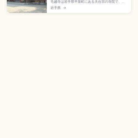
毛越寺は岩手県平泉町にある天台宗の寺院で、世
界遺産「平泉」の構成資産。嘉祥3年(850年)に慈
岩手県
→
覚大師円仁が開山し、奥州藤原氏が大伽藍を整備
した名刹です。東西約180mの「大泉が池」を中
心とする浄土庭園、国の特別史跡・特別名勝二重
指定、拝観大人700円、JR平泉駅徒歩約7分で
す。