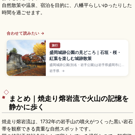
自然散策や温泉、宿泊を目的に、八幡平らしいゆったりした
時間を過ごせます。
合わせて読みたい →
旅行
盛岡城跡公園の見どころ｜石垣・桜・
紅葉を楽しむ城跡散策
盛岡城跡公園(別名・岩手公園)は岩手県盛岡市にあ
る南部氏の居城・盛岡城跡を整備した公園で、花
岩手県
→
崗岩の総石垣が美しい日本100名城。野面積み・
打込み接ぎ・切込み接ぎが共存する築城技術、桜
(4月下旬〜5月上旬)と紅葉(10月下旬〜11月上
旬)、もりおか歴史文化館、盛岡駅徒歩約15分のア
クセス情報も含めています。
まとめ｜焼走り熔岩流で火山の記憶を
静かに歩く
焼走り熔岩流は、1732年の岩手山の噴火がつくった黒い岩石
帯を観察できる貴重な自然スポットです。