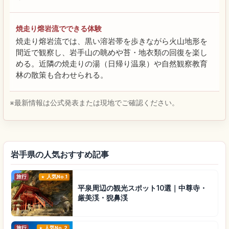
焼走り熔岩流でできる体験
焼走り熔岩流では、黒い溶岩帯を歩きながら火山地形を
間近で観察し、岩手山の眺めや苔・地衣類の回復を楽し
める。近隣の焼走りの湯（日帰り温泉）や自然観察教育
林の散策も合わせられる。
※最新情報は公式発表または現地でご確認ください。
岩手県の人気おすすめ記事
旅行
人気No.1
平泉周辺の観光スポット10選｜中尊寺・
厳美渓・猊鼻渓
旅行
人気No.2