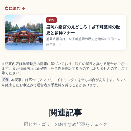
次に読む →
旅行
盛岡八幡宮の見どころ｜城下町盛岡の歴
史と参拝マナー
盛岡八幡宮は、城下町盛岡の歴史と地域の信仰にふ
れられる神社です。朱塗りの社殿や境内社を巡りな
岩手県
→
がら、初めてでも落ち着いて参拝できる見どころと
マナーを紹介します。盛岡観光で神社を訪ねたい人
や、日本の参拝文化を知りたい人に向けたやさしい
案内です。
※ 記事内容は執筆時点の情報に基づいており、現在の状況と異なる場合がござい
ます。また掲載内容は正確性・完全性を保証するものではありませんので、ご了
承ください。
PR
本記事には広告（アフィリエイトリンク）を含む場合があります。リンク
を経由したお申込みで運営者が手数料を得ることがあります。
関連記事
同じカテゴリーのおすすめ記事をチェック