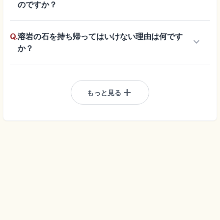
のですか？
Q.
溶岩の石を持ち帰ってはいけない理由は何です
keyboard_arrow_down
か？
add
もっと見る