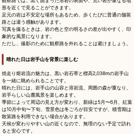
観察路では、黒く固まった溶岩の表面や、荒い岩が重なる地
形を近くで見ることができます。
足元の岩は不安定な場所もあるため、歩くたびに普通の舗装
路とは違う感触があります。
写真を撮るときは、岩の色と空の明るさの差が出やすく、印
象的な風景になります。
ただし、撮影のために観察路を外れることは避けましょう。
晴れた日は岩手山を背景に楽しむ
焼走り熔岩流の魅力は、黒い岩石帯と標高2,038mの岩手山
を一緒に眺められることです。
晴れた日には、岩手山の山容と溶岩流、周囲の森が重なり、
岩手らしい山麓風景を楽しめます。
季節によって周辺の見え方が変わり、新緑は5月〜6月、紅葉
は10月中旬〜下旬、雪景色は冬ごろが目安ですが、積雪期は
散策路を利用できない場合があります。
天候が変わりやすい山の近くなので、無理のない予定で訪れ
ると安心です。