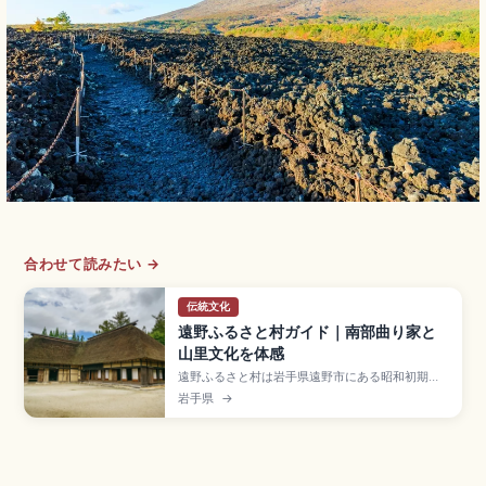
合わせて読みたい →
伝統文化
遠野ふるさと村ガイド｜南部曲り家と
山里文化を体感
遠野ふるさと村は岩手県遠野市にある昭和初期の
農村集落を再現した観光施設で、江戸中期〜明治
岩手県
→
中期に建てられた茅葺きの「南部曲り家」7棟が並
ぶスポット。柳田國男『遠野物語』ゆかりの地
で、語り部の民話実演も体験できます。入場一般
550円、3〜11月9:00〜17:00、JR遠野駅からバ
ス約25分のアクセスも押さえました。