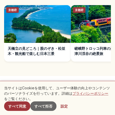
京都府
京都府
天橋立の見どころ｜股のぞき・松並
嵯峨野トロッコ列車の楽
木・観光船で楽しむ日本三景
津川渓谷の絶景旅
当サイトはCookieを使用して、ユーザー体験の向上やコンテンツ
のパーソナライズを行っています。詳細は
プライバシーポリシー
付近のスポット
をご覧ください。
利用規約
プライバシーポリシー
Cookie 設定
すべて同意
すべて拒否
設定