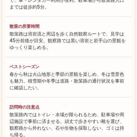
で、車・レンタカー利用が便利。駐車場から散策路入口
までは徒歩約5分。
散策の所要時間
散策路は溶岩流と周辺を歩く自然観察ルートで、見学は
45分前後が目安。観察路では黒い溶岩と岩手山の景観を
ゆっくり楽しめる。
ベストシーズン
春から秋は火山地形と季節の景観を楽しめ、冬は雪景色
も魅力。積雪期や冬季は道路・散策路の通行状況を事前
に確認したい。
訪問時の注意点
散策路内ではトイレ・水場が限られるため、駐車場や周
辺施設で事前に済ませる。頑丈で歩きやすい靴を選び、
観察路から外れない、石や生物を採取しない、ゴミは持
ち帰る。