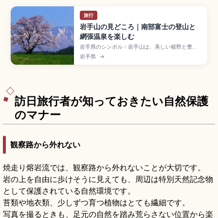
旅行
岩手山の見どころ｜南部富士の登山と
網張温泉を楽しむ
岩手県のシンボル・岩手山は、美しい裾野と豊か
な自然が広がる人気の名峰です。網張温泉や松川
岩手県
→
温泉からの登山ルート、体力に合わせたコース選
び、山頂からの大パノラマや高山植物の見どころ
に加え、下山後に立ち寄りたい温泉、アクセスや
登山シーズン・装備のポイントまで、初心者から
経験者まで役立つ情報をまとめています。
訪日旅行者が知っておきたい自然保護
のマナー
観察路から外れない
焼走り熔岩流では、観察路から外れないことが大切です。
岩の上を自由に歩けそうに見えても、周辺は特別天然記念物
として保護されている自然環境です。
苔類や地衣類、少しずつ育つ植物はとても繊細です。
写真を撮るときも、足元の自然を踏み荒らさない位置から楽