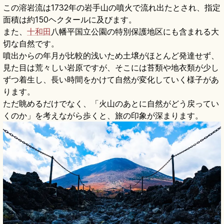
この溶岩流は1732年の岩手山の噴火で流れ出たとされ、指定
面積は約150ヘクタールに及びます。
また、
十和田
八幡平国立公園の特別保護地区にも含まれる大
切な自然です。
噴出からの年月が比較的浅いため土壌がほとんど発達せず、
見た目は荒々しい岩原ですが、そこには苔類や地衣類が少し
ずつ着生し、長い時間をかけて自然が変化していく様子があ
ります。
ただ眺めるだけでなく、「火山のあとに自然がどう戻ってい
くのか」を考えながら歩くと、旅の印象が深まります。