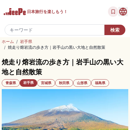
日本旅行を
楽しもう！
ホーム
/
岩手県
/
焼走り熔岩流の歩き方｜岩手山の黒い大地と自然散策
焼走り熔岩流の歩き方｜岩手山の黒い大
地と自然散策
岩手県
青森県
宮城県
秋田県
山形県
福島県