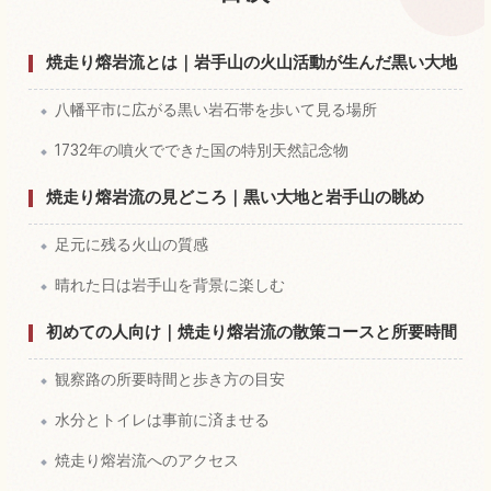
焼走り熔岩流の体験を探す
↗
焼走り熔岩流とは｜岩手山の火山活動が生んだ黒い大地
八幡平市に広がる黒い岩石帯を歩いて見る場所
1732年の噴火でできた国の特別天然記念物
焼走り熔岩流の見どころ｜黒い大地と岩手山の眺め
足元に残る火山の質感
晴れた日は岩手山を背景に楽しむ
初めての人向け｜焼走り熔岩流の散策コースと所要時間
観察路の所要時間と歩き方の目安
水分とトイレは事前に済ませる
焼走り熔岩流へのアクセス