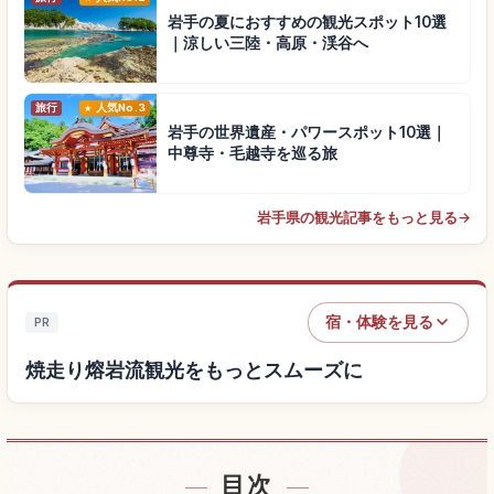
岩手の夏におすすめの観光スポット10選
｜涼しい三陸・高原・渓谷へ
旅行
人気No.3
岩手の世界遺産・パワースポット10選｜
中尊寺・毛越寺を巡る旅
岩手県の観光記事をもっと見る
→
宿・体験を見る
PR
焼走り熔岩流観光をもっとスムーズに
目次
焼走り熔岩流付近の宿を探す
↗