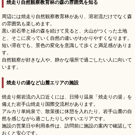
焼走り自然観察教育林の森の雰囲気を知る
周辺には焼走り自然観察教育林があり、溶岩流だけでなく森
の雰囲気も楽しめます。
黒い岩石帯と緑の森を続けて見ると、火山がつくった土地
と、そこに戻っていく自然の違いがわかりやすくなります。
短い滞在でも、景色の変化を意識して歩くと満足感がありま
す。
自然観察が好きな人や、静かな場所で過ごしたい人に向いて
います。
焼走りの湯など山麓エリアの施設
焼走り熔岩流の入口近くには、日帰り温泉「焼走りの湯」を
備えた岩手山焼走り国際交流村があります。
アルカリ単純泉で、散策後に休憩を入れたり、岩手山麓の自
然を感じながら過ごしたりしやすいエリアです。
施設の営業日や利用条件は、訪問前に施設の案内で確認して
おくと安心です。