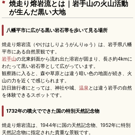
焼走り熔岩流とは｜岩手山の火山活動
が生んだ黒い大地
八幡平市に広がる黒い岩石帯を歩いて見る場所
焼走り熔岩流（やけはしりようがんりゅう）は、岩手県八幡
平市にある自然景観です。
岩手山
の北東斜面から流れ出た溶岩が固まり、長さ約4kmに
わたって黒い岩石帯として広がっています。
観察路に入ると、森や草原とは違う暗い色の地面が続き、火
山の力を近くで感じられます。
訪日旅行者にとっては、神社や城、
温泉
とは違う岩手の自然
を体験できるスポットです。
1732年の噴火でできた国の特別天然記念物
焼走り熔岩流は、1944年に国の天然記念物、1952年に特別
天然記念物に指定された貴重な景観です。