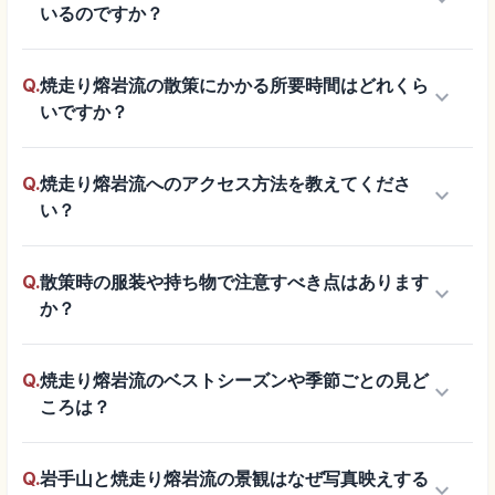
keyboard_arrow_down
いるのですか？
Q.
焼走り熔岩流の散策にかかる所要時間はどれくら
keyboard_arrow_down
いですか？
Q.
焼走り熔岩流へのアクセス方法を教えてくださ
keyboard_arrow_down
い？
Q.
散策時の服装や持ち物で注意すべき点はあります
keyboard_arrow_down
か？
Q.
焼走り熔岩流のベストシーズンや季節ごとの見ど
keyboard_arrow_down
ころは？
Q.
岩手山と焼走り熔岩流の景観はなぜ写真映えする
keyboard_arrow_down