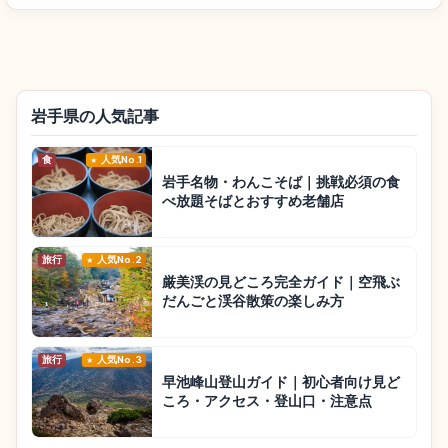
岩手県の人気記事
食
人気No.1
岩手名物・わんこそば｜挑戦必須の食
べ放題そばとおすすめ老舗店
旅行
人気No.2
厳美渓の見どころ完全ガイド｜空飛ぶ
だんごと渓谷散策の楽しみ方
旅行
人気No.3
早池峰山登山ガイド｜初心者向け見ど
ころ・アクセス・登山口・注意点