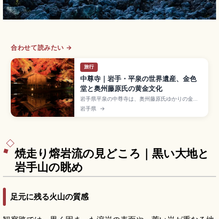
合わせて読みたい →
旅行
中尊寺｜岩手・平泉の世界遺産、金色
堂と奥州藤原氏の黄金文化
岩手県平泉の中尊寺は、奥州藤原氏ゆかりの金色
堂をはじめ、多くの堂塔が点在する世界遺産の寺
岩手県
→
院です。金色堂内部の見どころや歴史背景、月見
坂の参道散策、四季折々の紅葉・新緑の美しさに
加え、拝観時間や拝観料、アクセス、毛越寺など
周辺観光とあわせたモデルコースまで分かりやす
くまとめています。
焼走り熔岩流の見どころ｜黒い大地と
岩手山の眺め
足元に残る火山の質感