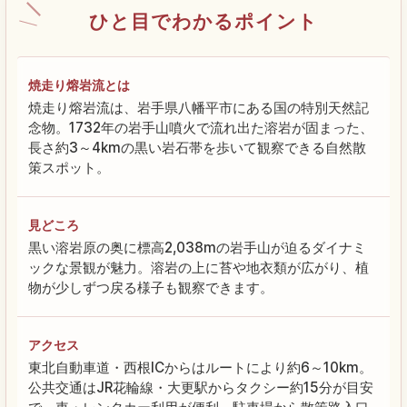
ひと目でわかるポイント
焼走り熔岩流とは
焼走り熔岩流は、岩手県八幡平市にある国の特別天然記
念物。1732年の岩手山噴火で流れ出た溶岩が固まった、
長さ約3～4kmの黒い岩石帯を歩いて観察できる自然散
策スポット。
見どころ
黒い溶岩原の奥に標高2,038mの岩手山が迫るダイナミ
ックな景観が魅力。溶岩の上に苔や地衣類が広がり、植
物が少しずつ戻る様子も観察できます。
アクセス
東北自動車道・西根ICからはルートにより約6～10km。
公共交通はJR花輪線・大更駅からタクシー約15分が目安