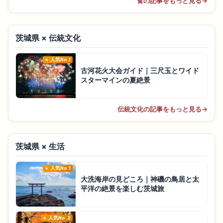
食の記事をもっと見る
→
茨城県 × 伝統文化
人気No.1
古河花火大会ガイド｜三尺玉とワイド
スターマインの夏絶景
伝統文化の記事をもっと見る
→
茨城県 × 生活
人気No.1
大洗海岸の見どころ｜神磯の鳥居と太
平洋の絶景を楽しむ茨城旅
人気No.2