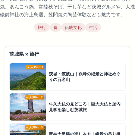
気。あんこう鍋、常陸秋そば、干し芋など茨城グルメや、大洗
磯前神社の海上鳥居、笠間焼の陶芸体験なども魅力です。
旅行
食
伝統文化
生活
茨城県 × 旅行
人気No.1
茨城・筑波山｜双峰の絶景と神社めぐ
りの百名山
人気No.2
牛久大仏の見どころ｜巨大大仏と胎内
見学を楽しむ茨城旅
人気No.3
竜神大吊橋の楽しみ方｜絶景の吊り橋