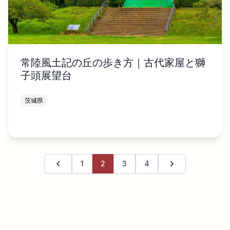
常陸風土記の丘の歩き方｜古代家屋と獅
子頭展望台
茨城県
1
2
3
4
前のページ
次のページ