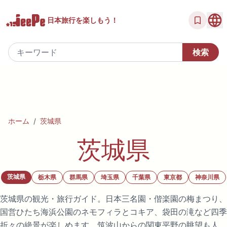
日本旅行を
楽しもう！
ホーム
/
茨城県
茨城県
茨城県
栃木県
群馬県
埼玉県
千葉県
東京都
神奈川県
茨城県の観光・旅行ガイド。日本三名園・偕楽園の梅まつり、
国営ひたち海浜公園のネモフィラとコキア、袋田の滝など四季
折々の絶景が楽しめます。筑波山からの関東平野の眺望も人