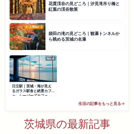
花貫渓谷の見どころ｜汐見滝吊り橋と
紅葉の渓谷散策
人気No.3
袋田の滝の見どころ｜観瀑トンネルか
ら眺める茨城の名瀑
No.4
日立駅｜茨城・海が見え
るガラス駅舎と絶景カフ
ェ、シーバーズカフェ
生活の記事をもっと見る
→
茨城県の最新記事