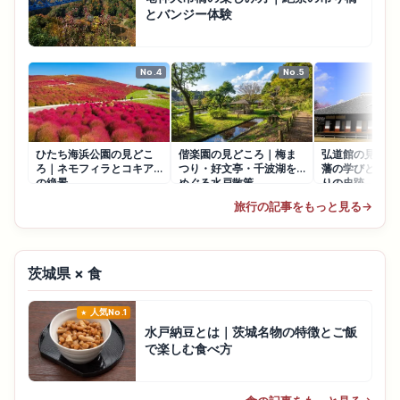
とバンジー体験
No.4
No.5
ひたち海浜公園の見どこ
偕楽園の見どころ｜梅ま
弘道館の見どこ
ろ｜ネモフィラとコキア
つり・好文亭・千波湖を
藩の学びと徳川
の絶景
めぐる水戸散策
りの史跡
旅行の記事をもっと見る
→
茨城県 × 食
人気No.1
水戸納豆とは｜茨城名物の特徴とご飯
で楽しむ食べ方