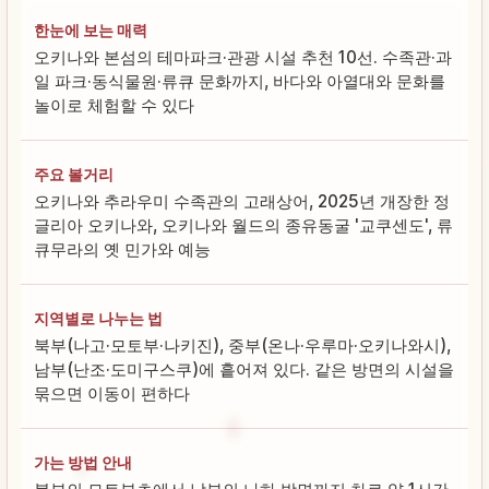
한눈에 보는 매력
오키나와 본섬의 테마파크·관광 시설 추천 10선. 수족관·과
일 파크·동식물원·류큐 문화까지, 바다와 아열대와 문화를
놀이로 체험할 수 있다
주요 볼거리
오키나와 추라우미 수족관의 고래상어, 2025년 개장한 정
글리아 오키나와, 오키나와 월드의 종유동굴 '교쿠센도', 류
큐무라의 옛 민가와 예능
지역별로 나누는 법
북부(나고·모토부·나키진), 중부(온나·우루마·오키나와시),
남부(난조·도미구스쿠)에 흩어져 있다. 같은 방면의 시설을
묶으면 이동이 편하다
가는 방법 안내