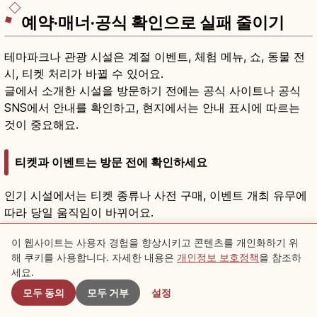
예약·매너·공식 확인으로 실패 줄이기
테마파크나 관광 시설은 계절 이벤트, 체험 메뉴, 쇼, 동물 전
시, 티켓 처리가 바뀔 수 있어요.
글에서 소개한 시설을 방문하기 전에는 공식 사이트나 공식
SNS에서 안내를 확인하고, 현지에서는 안내 표시에 따르는
것이 중요해요.
티켓과 이벤트는 방문 전에 확인하세요
인기 시설에서는 티켓 종류나 사전 구매, 이벤트 개최 유무에
따라 당일 움직임이 바뀌어요.
정글리아 오키나와나 DMM 가리유시 수족관처럼 티켓 종류
이 웹사이트는 사용자 경험을 향상시키고 콘텐츠를 개인화하기 위
나 요금 구분이 여러 개인 시설도 있으므로 공식 사이트에서
해 쿠키를 사용합니다. 자세한 내용은
개인정보 보호정책
을 참조하
근처 스팟
구매 방법을 확인해 두세요.
세요.
요금이나 영업시간은 시기나 구분에 따라 다를 수 있으므로
모두 동의
모두 거부
설정
여행 전에 공식 정보로 확인하고 오래된 블로그나 후기만으로
판단하지 않도록 하세요.