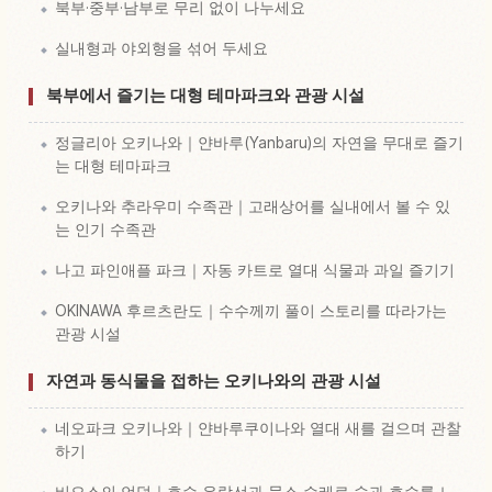
북부·중부·남부로 무리 없이 나누세요
실내형과 야외형을 섞어 두세요
북부에서 즐기는 대형 테마파크와 관광 시설
정글리아 오키나와｜얀바루(Yanbaru)의 자연을 무대로 즐기
는 대형 테마파크
오키나와 추라우미 수족관｜고래상어를 실내에서 볼 수 있
는 인기 수족관
나고 파인애플 파크｜자동 카트로 열대 식물과 과일 즐기기
OKINAWA 후르츠란도｜수수께끼 풀이 스토리를 따라가는
관광 시설
자연과 동식물을 접하는 오키나와의 관광 시설
네오파크 오키나와｜얀바루쿠이나와 열대 새를 걸으며 관찰
하기
비오스의 언덕｜호수 유람선과 물소 수레로 숲과 호수를 느