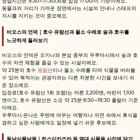
영업시간은 9:30~17:30(최종 입장 17:00)이 기준이에요.
동물과의 거리가 가까운 장면에서는 시설의 안내나 스태프의
지시를 지키는 것이 중요해요.
비오스의 언덕｜호수 유람선과 물소 수레로 숲과 호수를
느긋하게 둘러보기
비오스의 언덕은 오키나와 본섬 중부의 우루마시에서 숲과 호
수의 자연 체험을 즐길 수 있는 시설이에요.
약 25분의 호수
유람선
이나 물소 수레를 타며 식물을 바라볼
수 있어 북적이는 관광지와는 다른 차분한 시간을 보내기 쉬
운 장소예요.
입장료(호수 유람선 1회 포함)는 어른 2,200엔, 어린이 1,100
엔이고, 호수 유람선은 소요 약 25분·9:30~16:30 출발이 기준
이에요.
우루마시·온나손 주변에 머무는 여행자나 자연 속에서 휴식을
겸하고 싶은 사람에게도 일정에 넣기 쉬운 후보예요.
동남식물낙원｜히스이카즈라 등 열대 식물을 사진에 담기