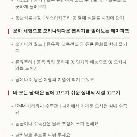
긋하게 둘러보기
동남식물낙원｜히스이카즈라 등 열대 식물을 사진에 담기
문화 체험으로 오키나와다운 분위기를 알아보는 테마파크
오키나와 월드｜종유동 '교쿠센도'와 류큐 문화를 함께 즐기
기
류큐무라｜등록 유형 문화재 옛 민가와 예능으로 옛 오키나
와를 느끼기
공예나 예능은 여행의 기념이 되기 쉬워요
비 오는 날·더운 날에 고르기 쉬운 실내외 시설 고르기
DMM 가리유시 수족관｜나하에서 가까운 도시형 실내 수족
관
동굴이나 수족관은 날씨 조정에 쓰기 편해요
날씨별로 후보를 나눠 두세요