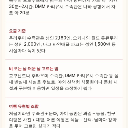
북부의 모토부초에서 남부의 나하 방면까지 차로 약 1시간
30분~2시간. DMM 카리유시 수족관은 나하 공항에서 차
로 약 20분
요금 기준
추라우미 수족관은 성인 2,180엔, 오키나와 월드·류큐무라
는 성인 2,000엔, 나고 파인애플 파크는 성인 1,500엔 등
시설마다 폭이 있다
비 오는 날·더운 날 고르는 법
교쿠센도나 추라우미 수족관, DMM 카리유시 수족관 등 실
내·반실내 시설을 후보로. 야외 산책형 식물원이나 문화 시
설과 구분해 이용하면 일정을 조정하기 쉽다
여행 유형별 조합
처음이라면 수족관＋문화, 아이 동반은 과일＋동물, 친구
여행은 사진＋체험, 어른 여행은 식물＋산책. 날마다 강약
을 두어 고르면 실패가 적다