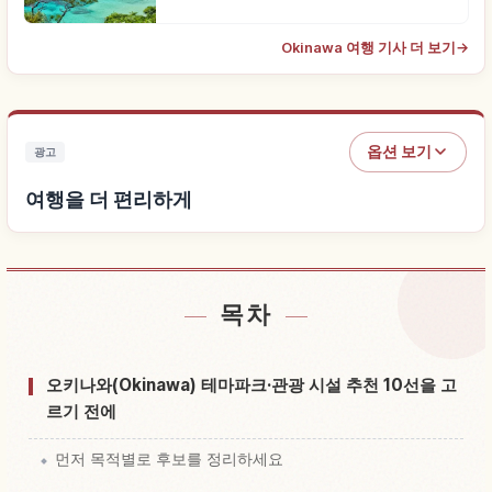
Okinawa 여행 기사 더 보기
→
옵션 보기
광고
여행을 더 편리하게
목차
숙소 찾기
↗
체험 찾기
↗
오키나와(Okinawa) 테마파크·관광 시설 추천 10선을 고
르기 전에
먼저 목적별로 후보를 정리하세요