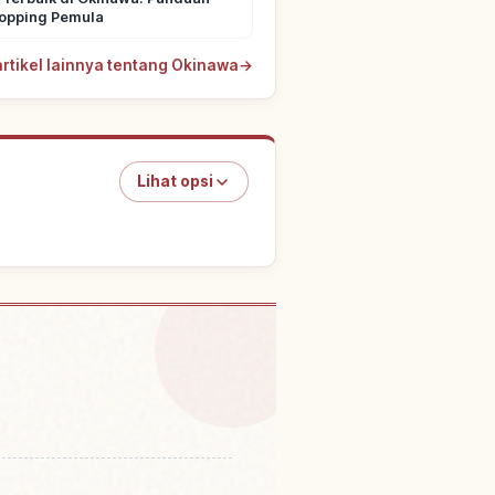
Hopping Pemula
artikel lainnya tentang Okinawa
→
Lihat opsi
tivitas
↗