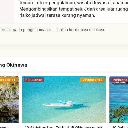
teman: foto + pengalaman; wisata dewasa: tanaman 
Mengombinasikan tempat sejuk dan area luar rua
risiko jadwal terasa kurang nyaman.
merujuk pada pengumuman resmi atau konfirmasi di lokasi.
ang Okinawa
opuler #1
Perjalanan
Populer #2
Perjalana
inawa:
10 Aktivitas Laut Terbaik di Okinawa untuk
10 Pulau