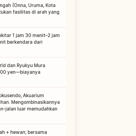
tengah (Onna, Uruma, Kota
kan fasilitas di arah yang
ekitar 1 jam 30 menit–2 jam
it berkendara dari
rld dan Ryukyu Mura
.500 yen—biayanya
Gyokusendo, Akuarium
lihan. Mengombinasikannya
lan-jalan luar memudahkan
uah + hewan; bersama