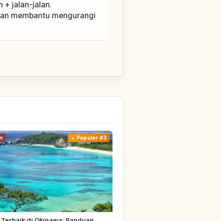
+ jalan-jalan.
ngan membantu mengurangi
n
Populer #3
 Terbaik di Okinawa: Panduan