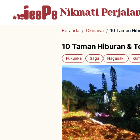
Nikmati Perjala
Beranda
/
Okinawa
/
10 Taman Hib
10 Taman Hiburan & T
Fukuoka
Saga
Nagasaki
Kum