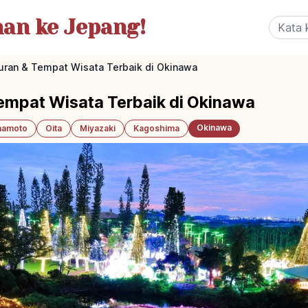
nan
ke Jepang!
uran & Tempat Wisata Terbaik di Okinawa
empat Wisata Terbaik di Okinawa
Okinawa
amoto
Oita
Miyazaki
Kagoshima