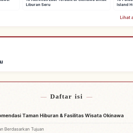
Liburan Seru
Island 
Lihat 
u
ginapan
Cari ak
↗
Daftar isi
omendasi Taman Hiburan & Fasilitas Wisata Okinawa
an Berdasarkan Tujuan