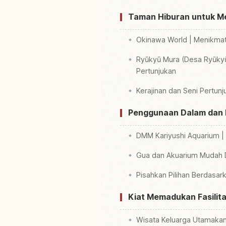
Taman Hiburan untuk M
Okinawa World | Menikmat
Ryūkyū Mura (Desa Ryūkyū
Pertunjukan
Kerajinan dan Seni Pertun
Penggunaan Dalam dan Lu
DMM Kariyushi Aquarium |
Gua dan Akuarium Mudah 
Pisahkan Pilihan Berdasar
Kiat Memadukan Fasilit
Wisata Keluarga Utamakan