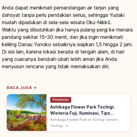
Anda dapat menikmati pemandangan air terjun yang
dahsyat tanpa perlu pendakian serius, sehingga Yudaki
mudah dipadukan di sela-sela wisata Oku-Nikkō.
Waktu yang dibutuhkan jika hanya pulang-pergi ke menara
pandang sekitar 15–30 menit, dan jika ingin menikmati
keliling Danau Yunoko sebaiknya siapkan 1,5 hingga 2 jam.
Di sisi lain, karena lokasi berada di tengah alam, di hari
yang cuacanya berubah-ubah lebih aman jika Anda
menyusun rencana yang tidak memaksakan diri.
BACA JUGA →
Perjalanan
Ashikaga Flower Park Tochigi:
Wisteria Fuji, Iluminasi, Tips
Berkunjung
Ashikaga Flower Park di Tochigi: taman
100.000 m², terkenal dengan pergola
Tochigi
→
wisteria (fuji) musim semi. Diakui CNN
sebagai 10 destinasi impian dunia (2014).