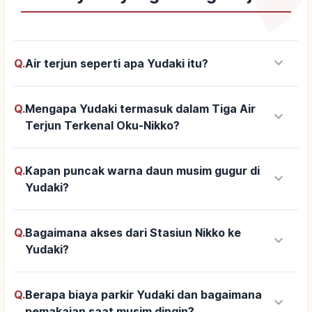
keyboard_arrow_down
Q.
Air terjun seperti apa Yudaki itu?
Q.
Mengapa Yudaki termasuk dalam Tiga Air
keyboard_arrow_down
Terjun Terkenal Oku-Nikko?
Q.
Kapan puncak warna daun musim gugur di
keyboard_arrow_down
Yudaki?
Q.
Bagaimana akses dari Stasiun Nikko ke
keyboard_arrow_down
Yudaki?
Q.
Berapa biaya parkir Yudaki dan bagaimana
keyboard_arrow_down
pemakaian saat musim dingin?