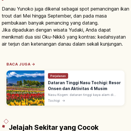
Danau Yunoko juga dikenal sebagai spot pemancingan ikan
trout dari Mei hingga September, dan pada masa
pembukaan banyak pemancing yang datang.
Jika dipadukan dengan wisata Yudaki, Anda dapat
menikmati dua sisi Oku-Nikkō yang kontras: kedahsyatan
air terjun dan ketenangan danau dalam sekali kunjungan.
BACA JUGA →
Perjalanan
Dataran Tinggi Nasu Tochigi: Resor
Onsen dan Aktivitas 4 Musim
Nasu Kogen: dataran tinggi kaya alam di
Tochigi utara. Akses mudah dari Tokyo,
Tochigi
→
dengan onsen, peternakan, seni, kuliner, dan
hiking sepanjang empat musim.
Jelajah Sekitar yang Cocok