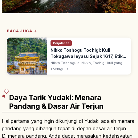
BACA JUGA →
Perjalanan
Nikko Toshogu Tochigi: Kuil
Tokugawa Ieyasu Sejak 1617, Etika
& Rute
Nikko Toshogu di Nikko, Tochigi: kuil yang
memuja Tokugawa Ieyasu sebagai Tosho
Tochigi
→
Daigongen sejak 1617. Direnovasi besar oleh
Iemitsu; warisan UNESCO.
Daya Tarik Yudaki: Menara
Pandang & Dasar Air Terjun
Hal pertama yang ingin dikunjungi di Yudaki adalah menara
pandang yang dibangun tepat di depan dasar air terjun.
Di menara pandang, Anda dapat merasakan kedahsyatan