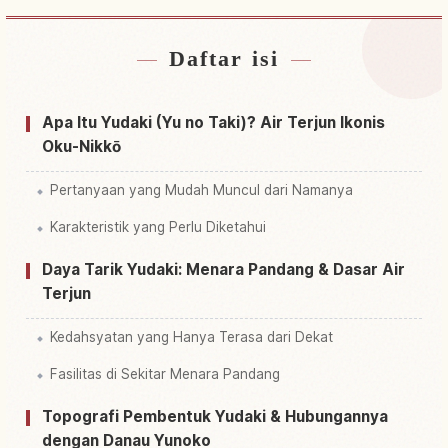
Daftar isi
Cari penginapan dekat Air Terjun Yutaki,
↗
Yumoto
Apa Itu Yudaki (Yu no Taki)? Air Terjun Ikonis
Cari aktivitas di Air Terjun Yutaki, Yumoto
↗
Oku-Nikkō
Pertanyaan yang Mudah Muncul dari Namanya
Karakteristik yang Perlu Diketahui
Daya Tarik Yudaki: Menara Pandang & Dasar Air
Terjun
Kedahsyatan yang Hanya Terasa dari Dekat
Fasilitas di Sekitar Menara Pandang
Topografi Pembentuk Yudaki & Hubungannya
dengan Danau Yunoko