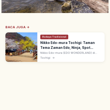
BACA JUGA →
Budaya Tradisional
Nikko Edo-mura Tochigi: Taman
Tema Zaman Edo, Ninja, Spot
Utama
Nikko Edo-mura (EDO WONDERLAND) di
Nikko, Tochigi: taman tema zaman Edo.
Tochigi
→
Pertunjukan ninja, pengalaman kostum Edo;
rekonstruksi kota tradisional Jepang.