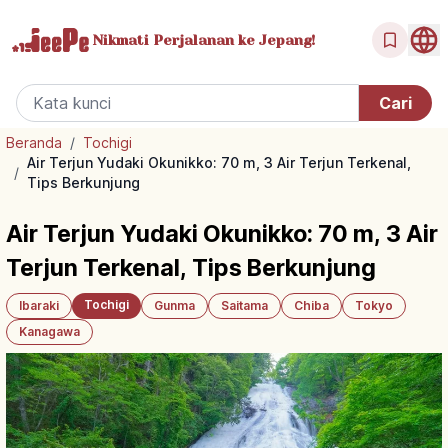
Nikmati Perjalanan
ke Jepang!
Beranda
/
Tochigi
Air Terjun Yudaki Okunikko: 70 m, 3 Air Terjun Terkenal,
/
Tips Berkunjung
Air Terjun Yudaki Okunikko: 70 m, 3 Air
Terjun Terkenal, Tips Berkunjung
Tochigi
Ibaraki
Gunma
Saitama
Chiba
Tokyo
Kanagawa