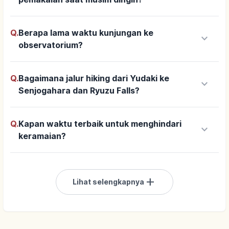
Q.
Berapa lama waktu kunjungan ke
keyboard_arrow_down
observatorium?
Q.
Bagaimana jalur hiking dari Yudaki ke
keyboard_arrow_down
Senjogahara dan Ryuzu Falls?
Q.
Kapan waktu terbaik untuk menghindari
keyboard_arrow_down
keramaian?
add
Lihat selengkapnya