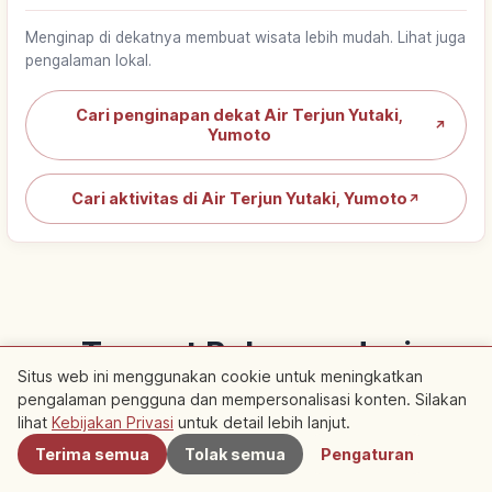
Menginap di dekatnya membuat wisata lebih mudah. Lihat juga
pengalaman lokal.
Cari penginapan dekat Air Terjun Yutaki,
↗
Yumoto
Cari aktivitas di Air Terjun Yutaki, Yumoto
↗
Tempat Rekomendasi
Situs web ini menggunakan cookie untuk meningkatkan
Terdekat
pengalaman pengguna dan mempersonalisasi konten. Silakan
Terdekat
lihat
Kebijakan Privasi
untuk detail lebih lanjut.
Lihat artikel rekomendasi di sekitar area ini
Terima semua
Tolak semua
Pengaturan