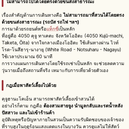
ไม่สามารถไปได้โดยตรงด้วยขนส่งสาธารณะ
เรื่องสำคัญด้านการเดินทางคือ
ไม่สามารถมาที่สวนได้โดยตรง
ด้วยขนส่งสาธารณะ (รถบัส รถไฟ ฯลฯ)
การมาด้วยรถยนต์หรือ
แท็กซี่
เป็นหลัก
ที่อยู่คือ 4050 คุจู ทาเคตะ จังหวัดโออิตะ (4050 Kujū-machi,
Taketa, Ōita) จากใจกลางเมืองโออิตะ ใช้เส้นทางผ่าน ไวท์
โรด-โนสึฮารุ-นางายุ (White Road - Notsuharu - Nagayu)
ใช้เวลาประมาณ 60 นาที
การวางแผนการเดินทางโดยใช้รถเช่าเป็นหลัก จะช่วยลดความ
วุ่นวายเมื่อถึงสถานที่จริง เหมาะกับการเที่ยวด้วยตัวเอง
กฎเมื่อพาสัตว์เลี้ยงไปด้วย
คุจูฮานะโคเอ็น สามารถพาสัตว์เลี้ยงเข้าสวนได้
อย่างไรก็ตาม กฎคือ
ต้องสวมสายจูง นำมูลกลับและรดน้ำหลัง
ปัสสาวะ และไม่เข้าร้านค้า
อุบัติเหตุหรือปัญหาภายในสวนเป็นความรับผิดชอบของเจ้าของ
ที่ราบสูงในฤดูร้อนแสงแดดแรงในบางวัน ควรดูแลไม่ให้สัตว์