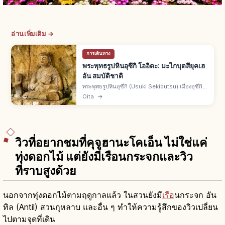
อ่านเพิ่มเติม →
การเดินทาง
พระพุทธรูปหินอุซึกิ โออิตะ: มะไกบุตสึยุคเฮ
อัน สมบัติชาติ
พระพุทธรูปหินอุซึกิ (Usuki Sekibutsu) เมืองอุซึกิ
จ.โออิตะ กลุ่มพระแกะสลักหน้าผาแบบมะไกบุตสึ
Oita
→
สลักช่วงปลายเฮอันถึงคามาคุระ ผนังหินตัฟฟ์ ขึ้น
ทะเบียนเป็นสมบัติชาติ
วิวที่อยากชมที่คุจูฮานะโคเอ็น ไม่ใช่แค่
ทุ่งดอกไม้ แต่ยังมีเรือนกระจกและวิว
ที่ราบสูงด้วย
นอกจากทุ่งดอกไม้ตามฤดูกาลแล้ว ในสวนยังมี
เรือ
นกระจก อัน
ทิล (Antil) สวนกุหลาบ และอื่น ๆ ทำให้ความรู้สึกของวิวเปลี่ยน
ไปตามจุดที่เดิน