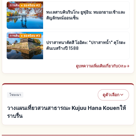
การเดินทาง
ยอดนิยม #2
ทะเลสาบคินรินโกะ ยูฟุอิน: หมอกยามเช้าและ
สัญลักษณ์ออนเซ็น
การเดินทาง
ยอดนิยม #3
ปราสาทนาคัตสึ โออิตะ: "ปราสาทน้ำ" คุโรดะ
คันเบสร้างปี 1588
ดูบทความเพิ่มเติมเกี่ยวกับOita
→
ดูตัวเลือก
โฆษณา
วางแผนเที่ยวสวนสาธารณะ Kujuu Hana Kouenให้
ราบรื่น