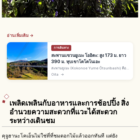
อ่านเพิ่มเติม →
การเดินทาง
สะพานแขวนยูเมะ โออิตะ: สูง 173 ม. ยาว
390 ม. หุบเขาโคโคโนเอะ
สะพานยูเมะ (Kokonoe Yume Ōtsuribashi) คือ
สะพานคนเดินเมืองโคโคโนเอะ จ.โออิตะ สูงราว 173
Oita
→
ม. ยาวราว 390 ม. กว้างราว 1.5 ม. ชมน้ำตกชินโด
โนะทากิและหุบเขาสี่ฤดู
เพลิดเพลินกับอาหารและการช้อปปิ้ง สิ่ง
อำนวยความสะดวกที่แวะได้สะดวก
ระหว่างเดินชม
คุจูฮานะโคเอ็นไม่ใช่ที่ที่ชมดอกไม้แล้วออกทันที แต่ยัง