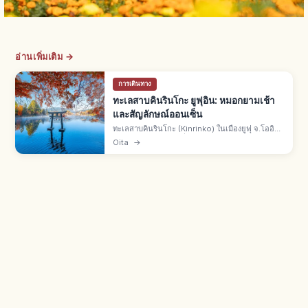
อ่านเพิ่มเติม →
การเดินทาง
ทะเลสาบคินรินโกะ ยูฟุอิน: หมอกยามเช้า
และสัญลักษณ์ออนเซ็น
ทะเลสาบคินรินโกะ (Kinrinko) ในเมืองยูฟุ จ.โออิตะ
สัญลักษณ์ยูฟุอิน เดิมชื่อทาเคะโมโตะโนะอิเคะ โมริ
Oita
→
คูโซตั้งชื่อปี ค.ศ. 1884 หมอกยามเช้าฤดูใบไม้ร่วงถึง
หนาว