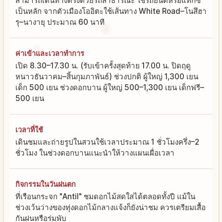
สามารถเดินทางตรงด้วยรถสาธารณะ ใช้รถยนต์หรือแท็กซี่
เป็นหลัก จากตัวเมืองโออิตะใช้เส้นทาง White Road–โนสึฮา
รุ–นางายุ ประมาณ 60 นาที
ค่าเข้าและเวลาทำการ
เปิด 8.30–17.30 น. (รับเข้าครั้งสุดท้าย 17.00 น. ปิดฤดู
หนาวธันวาคม–สิ้นกุมภาพันธ์) ช่วงปกติ ผู้ใหญ่ 1,300 เยน
เด็ก 500 เยน ช่วงดอกบาน ผู้ใหญ่ 500–1,300 เยน เด็กฟรี–
500 เยน
เวลาที่ใช้
เดินชมและถ่ายรูปในสวนใช้เวลาประมาณ 1 ชั่วโมงครึ่ง–2
ชั่วโมง ในช่วงดอกบานแนะนำให้วางแผนเผื่อเวลา
กิจกรรมในวันฝนตก
ที่เรือนกระจก "Antil" ชมดอกไม้สดใสได้ตลอดทั้งปี แม้ใน
ช่วงเว้นว่างของทุ่งดอกไม้กลางแจ้งก็ยังน่าชม ควรเตรียมเสื้อ
กันฝนหรือร่มพับ