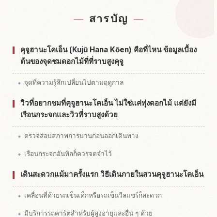
หาที่พักใกล้สวนสาธารณะ Kujuu Hana Kouen
↗
สารบัญ
หากิจกรรมในสวนสาธารณะ Kujuu Hana Kouen
↗
คุจูฮานะโคเอ็น (Kujū Hana Kōen) คือที่ไหน ข้อมูลเบื้อง
ต้นของจุดชมดอกไม้ที่ที่ราบสูงคุจู
จุดที่ความรู้สึกเปลี่ยนไปตามฤดูกาล
วิวที่อยากชมที่คุจูฮานะโคเอ็น ไม่ใช่แค่ทุ่งดอกไม้ แต่ยังมี
เรือนกระจกและวิวที่ราบสูงด้วย
ตรวจสอบสภาพการบานก่อนออกเดินทาง
เรือนกระจกอันทิลก็ควรจดจำไว้
เดินสะดวกแม้มาครั้งแรก วิธีเดินภายในสวนคุจูฮานะโคเอ็น
เคลื่อนที่ด้วยรถเข็นเด็กหรือรถเข็นวีลแชร์ก็สะดวก
มีบริการรถคาร์ตสำหรับผู้สูงอายุและอื่น ๆ ด้วย