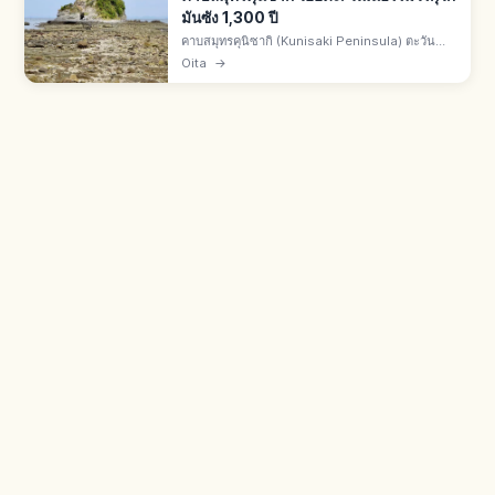
มันซัง 1,300 ปี
คาบสมุทรคุนิซากิ (Kunisaki Peninsula) ตะวัน
ออกเฉียงเหนือ จ.โออิตะ มีวัฒนธรรมพุทธโรกุโกมัน
Oita
→
ซัง เริ่มโดยนินมง โบซัตสึปี ค.ศ. 718 สืบทอด 1,300
ปี วัดและพระหินกระจาย