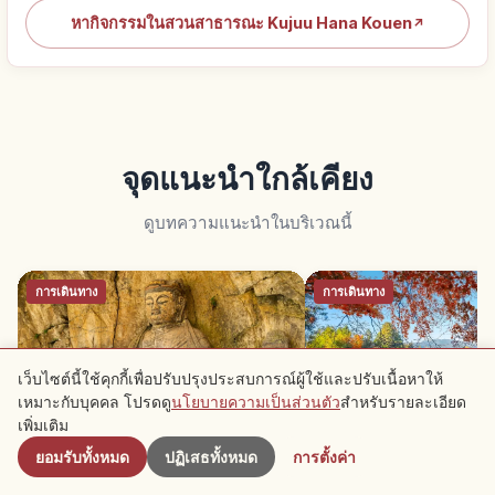
หากิจกรรมในสวนสาธารณะ Kujuu Hana Kouen
↗
จุดแนะนำใกล้เคียง
ดูบทความแนะนำในบริเวณนี้
การเดินทาง
การเดินทาง
เว็บไซต์นี้ใช้คุกกี้เพื่อปรับปรุงประสบการณ์ผู้ใช้และปรับเนื้อหาให้
เหมาะกับบุคคล โปรดดู
นโยบายความเป็นส่วนตัว
สำหรับรายละเอียด
ใกล้เคียง
เพิ่มเติม
พระพุทธรูปหินอุซึกิ โออิตะ: มะไกบุตสึ
ทะเลสาบคินรินโกะ ยูฟุอ
ยอมรับทั้งหมด
ปฏิเสธทั้งหมด
การตั้งค่า
ยุคเฮอัน สมบัติชาติ
เช้าและสัญลักษณ์ออนเซ็