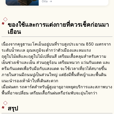
Oita
→
นาดะ เริ่มสร้างปี ค.ศ. 1588 โดยคุโรดะ คัมเบเอะ
ขุนศึกยุคเซ็นโกคุ
ของใช้และการแต่งกายที่ควรเช็คก่อนมา
เยือน
เนื่องจากคุจูฮานะโคเอ็นอยู่บนที่ราบสูงประมาณ 850 เมตรจาก
ระดับน้ำทะเล อุณหภูมิจะต่ำกว่าตัวเมืองและลมแรง
ฤดูใบไม้ผลิและฤดูใบไม้เปลี่ยนสี เตรียมเสื้อคลุมสำหรับความ
เย็นช่วงเช้าและเย็น ส่วนฤดูร้อน เตรียมหมวก แว่นกันแดด และ
ครีมกันแดดเพื่อรับมือกับแสงแดด จะใช้เวลาเที่ยวได้สบายขึ้น
ภายในสวนมีถนนปูเป็นส่วนใหญ่ แต่ยังมีพื้นที่หญ้าและพื้นดิน
แนะนำรองเท้าผ้าใบที่เดินสะดวก
เมื่อฝนตก รถคาร์ตสำหรับผู้สูงอายุอาจหยุดบริการและสภาพบาง
พื้นที่อาจเปลี่ยน เตรียมเสื้อกันฝนหรือร่มพับจะอุ่นใจกว่า
สรุป