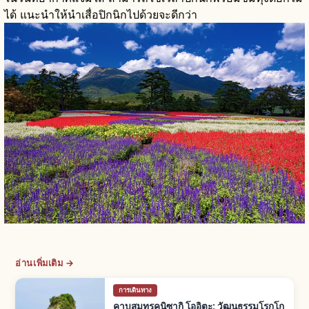
ได้ แนะนำให้นำเสื่อปิกนิกไปด้วยจะดีกว่า
อ่านเพิ่มเติม →
การเดินทาง
คาบสมุทรคุนิซากิ โออิตะ: วัฒนธรรมโรกุโก