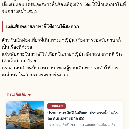
เลี้ยงเป็นลมแดดและระวังพื้นร้อนที่อุ้งเท้า โดยให้น้ำและพักในที่
ร่มอย่างสม่ำเสมอ
แผ่นพับหลายภาษาก็ใช้งานได้สะดวก
สำหรับนักท่องเที่ยวที่เดินทางมาญี่ปุ่น เรื่องการรองรับภาษาก็
เป็นเรื่องที่กังวล
แผ่นพับภายในสวนมีให้เลือกในภาษาญี่ปุ่น อังกฤษ เกาหลี จีน
(ตัวเต็ม) และไทย
ตรวจสอบล่วงหน้าตามภาษาของผู้ร่วมเดินทาง จะทำให้การ
เคลื่อนที่ในสถานที่จริงราบรื่นกว่า
อ่านเพิ่มเติม →
การเดินทาง
ปราสาทนาคัตสึ โออิตะ: "ปราสาทน้ำ" คุโร
ดะ คันเบสร้างปี 1588
ปราสาทนาคัตสึ (Nakatsu Castle) ในเมืองนาคัตสึ
จ.โออิตะ ฉายา "ปราสาทน้ำ" หันหน้าออกทะเลซูโอ