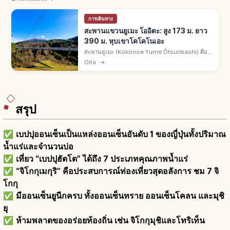
การเดินทาง
สะพานแขวนยูเมะ โออิตะ: สูง 173 ม. ยาว
390 ม. หุบเขาโคโคโนเอะ
สะพานยูเมะ (Kokonoe Yume Ōtsuribashi) คือ
สะพานคนเดินเมืองโคโคโนเอะ จ.โออิตะ สูงราว 173
Oita
→
ม. ยาวราว 390 ม. กว้างราว 1.5 ม. ชมน้ำตกชินโด
โนะทากิและหุบเขาสี่ฤดู
สรุป
✅
เบปปุออนเซ็นเป็นแหล่งออนเซ็นอันดับ 1 ของญี่ปุ่นทั้งปริมาณ
น้ำแร่และจำนวนบ่อ
✅
เที่ยว “เบปปุฮัตโต” ได้ถึง 7 ประเภทคุณภาพน้ำแร่
✅
“จิโกกุเมกุริ” คือประสบการณ์ท่องเที่ยวสุดอลังการ ชม 7 จิ
โกกุ
✅
มีออนเซ็นยูนีกครบ ทั้งออนเซ็นทราย ออนเซ็นโคลน และมุชิ
ยุ
✅
ห้ามพลาดของอร่อยท้องถิ่น เช่น จิโกกุมุชิและโทริเท็น