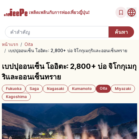
เพลิดเพลินกับ
การท่องเที่ยวญี่ปุ่น!
หน้าแรก
/
Oita
/
เบปปุออนเซ็น โออิตะ: 2,800+ บ่อ จิโกกุเมกุริและออนเซ็นทราย
เบปปุออนเซ็น โออิตะ: 2,800+ บ่อ จิโกกุเมกุ
ริและออนเซ็นทราย
Oita
Fukuoka
Saga
Nagasaki
Kumamoto
Miyazaki
Kagoshima