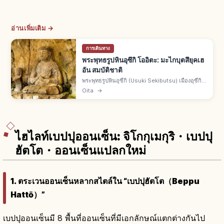
อ่านเพิ่มเติม →
การเดินทาง
พระพุทธรูปหินอุซึกิ โออิตะ: มะไกบุตสึยุคเฮ
อัน สมบัติชาติ
พระพุทธรูปหินอุซึกิ (Usuki Sekibutsu) เมืองอุซึกิ
จ.โออิตะ กลุ่มพระแกะสลักหน้าผาแบบมะไกบุตสึ
Oita
→
สลักช่วงปลายเฮอันถึงคามาคุระ ผนังหินตัฟฟ์ ขึ้น
ทะเบียนเป็นสมบัติชาติ
ไฮไลท์เบปปุออนเซ็น: จิโกกุเมกุริ・เบปปุ
ฮัตโต・ออนเซ็นแปลกใหม่
1. ตระเวนออนเซ็นหลากสไตล์ใน “เบปปุฮัตโต（Beppu
Hattō）”
เบปปุออนเซ็นมี 8 พื้นที่ออนเซ็นที่มีเอกลักษณ์แตกต่างกันไป