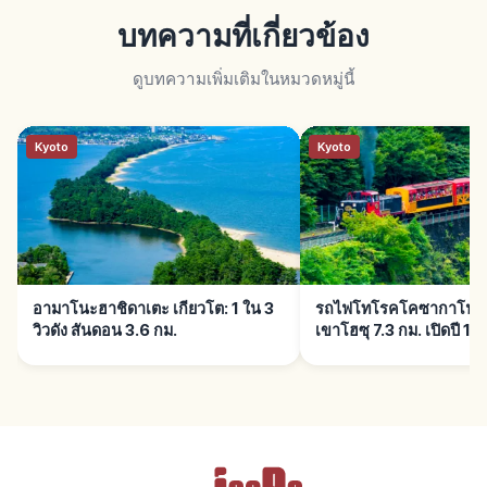
บทความที่เกี่ยวข้อง
ดูบทความเพิ่มเติมในหมวดหมู่นี้
Kyoto
Kyoto
อามาโนะฮาชิดาเตะ เกียวโต: 1 ใน 3
รถไฟโทโรคโคซากาโนะ เก
วิวดัง สันดอน 3.6 กม.
เขาโฮซุ 7.3 กม. เปิดปี 19