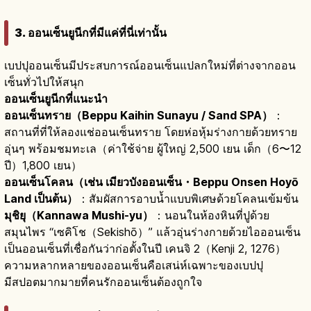
3. ออนเซ็นยูนีกที่มีแค่ที่นี่เท่านั้น
เบปปุออนเซ็นมีประสบการณ์ออนเซ็นแปลกใหม่ที่ต่างจากออน
เซ็นทั่วไปให้สนุก
ออนเซ็นยูนีกที่แนะนำ
ออนเซ็นทราย（Beppu Kaihin Sunayu / Sand SPA）
：
สถานที่ที่ให้ลองแช่ออนเซ็นทราย โดยห่อหุ้มร่างกายด้วยทราย
อุ่นๆ พร้อมชมทะเล（ค่าใช้จ่าย ผู้ใหญ่ 2,500 เยน เด็ก（6〜12
ปี）1,800 เยน）
ออนเซ็นโคลน（เช่น เมียวบังออนเซ็น・Beppu Onsen Hoyō
Land เป็นต้น）
：สัมผัสการอาบน้ำแบบพิเศษด้วยโคลนเข้มข้น
มุชิยุ（Kannawa Mushi-yu）
：นอนในห้องหินที่ปูด้วย
สมุนไพร “เซคิโช（Sekishō）” แล้วอุ่นร่างกายด้วยไอออนเซ็น
เป็นออนเซ็นที่เชื่อกันว่าก่อตั้งในปี เคนจิ 2（Kenji 2, 1276）
ความหลากหลายของออนเซ็นคือเสน่ห์เฉพาะของเบปปุ
มีสปอตมากมายที่คนรักออนเซ็นต้องถูกใจ