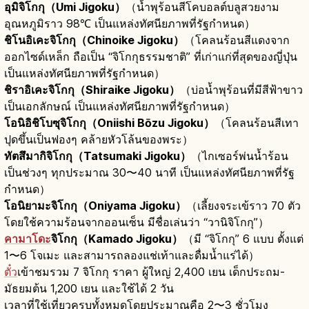
อุมิจิโกกุ（Umi Jigoku）
（น้ำพุร้อนสีโคบอลต์บลูสวยงาม
อุณหภูมิราว 98℃ เป็นแหล่งทัศนียภาพที่รัฐกำหนด）
ชิโนอิเคะจิโกกุ（Chinoike Jigoku）
（โคลนร้อนสีแดงจาก
ออกไซด์เหล็ก ถือเป็น “จิโกกุธรรมชาติ” ที่เก่าแก่ที่สุดของญี่ปุ่น
เป็นแหล่งทัศนียภาพที่รัฐกำหนด）
ชิราอิเคะจิโกกุ（Shiraike Jigoku）
（บ่อน้ำพุร้อนที่มีสีฟ้าขาว
เป็นเอกลักษณ์ เป็นแหล่งทัศนียภาพที่รัฐกำหนด）
โอนิอิชิโบซุจิโกกุ（Oniishi Bōzu Jigoku）
（โคลนร้อนสีเทา
ปุดขึ้นเป็นฟองๆ คล้ายหัวโล้นของพระ）
ทัตสึมากิจิโกกุ（Tatsumaki Jigoku）
（ไกเซอร์พ่นน้ำร้อน
เป็นช่วงๆ ทุกประมาณ 30〜40 นาที เป็นแหล่งทัศนียภาพที่รัฐ
กำหนด）
โอนิยามะจิโกกุ（Oniyama Jigoku）
（เลี้ยงจระเข้ราว 70 ตัว
โดยใช้ความร้อนจากออนเซ็น มีชื่อเล่นว่า “วานิจิโกกุ”）
คามาโดะ
จิโกกุ（Kamado Jigoku）
（มี “จิโกกุ” 6 แบบ ตั้งแต่
1〜6 โจเมะ และสามารถลองแช่เท้าและดื่มน้ำแร่ได้）
ตั๋ว
เข้าชมรวม 7 จิโกกุ ราคา ผู้ใหญ่ 2,400 เยน เด็กประถม-
มัธยมต้น 1,200 เยน และใช้ได้ 2 วัน
เวลาที่ใช้เที่ยวครบทั้งหมดโดยประมาณคือ 2〜3 ชั่วโมง