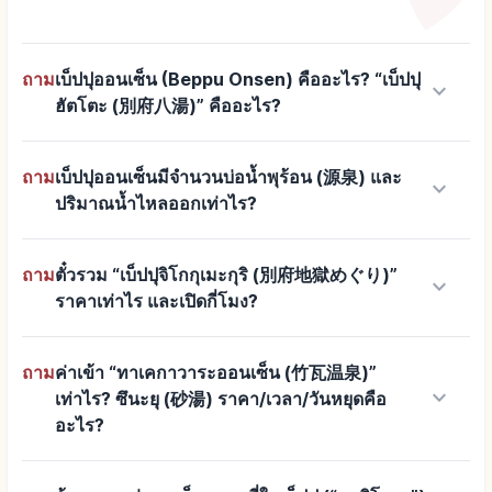
ถาม
เบ็ปปุออนเซ็น (Beppu Onsen) คืออะไร? “เบ็ปปุ
keyboard_arrow_down
ฮัตโตะ (別府八湯)” คืออะไร?
ถาม
เบ็ปปุออนเซ็นมีจำนวนบ่อน้ำพุร้อน (源泉) และ
keyboard_arrow_down
ปริมาณน้ำไหลออกเท่าไร?
ถาม
ตั๋วรวม “เบ็ปปุจิโกกุเมะกุริ (別府地獄めぐり)”
keyboard_arrow_down
ราคาเท่าไร และเปิดกี่โมง?
ถาม
ค่าเข้า “ทาเคกาวาระออนเซ็น (竹瓦温泉)”
keyboard_arrow_down
เท่าไร? ซึนะยุ (砂湯) ราคา/เวลา/วันหยุดคือ
อะไร?