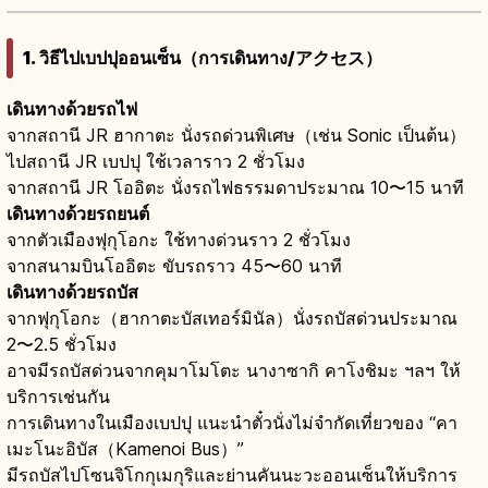
1. วิธีไปเบปปุออนเซ็น（การเดินทาง/アクセス）
เดินทางด้วยรถไฟ
จากสถานี JR ฮากาตะ นั่งรถด่วนพิเศษ（เช่น Sonic เป็นต้น）
ไปสถานี JR เบปปุ ใช้เวลาราว 2 ชั่วโมง
จากสถานี JR โออิตะ นั่งรถไฟธรรมดาประมาณ 10〜15 นาที
เดินทางด้วยรถยนต์
จากตัวเมืองฟุกุโอกะ ใช้ทางด่วนราว 2 ชั่วโมง
จากสนามบินโออิตะ ขับรถราว 45〜60 นาที
เดินทางด้วยรถบัส
จากฟุกุโอกะ（ฮากาตะบัสเทอร์มินัล）นั่งรถบัสด่วนประมาณ
2〜2.5 ชั่วโมง
อาจมีรถบัสด่วนจากคุมาโมโตะ นางาซากิ คาโงชิมะ ฯลฯ ให้
บริการเช่นกัน
การเดินทางในเมืองเบปปุ แนะนำตั๋วนั่งไม่จำกัดเที่ยวของ “คา
เมะโนะอิบัส（Kamenoi Bus）”
มีรถบัสไปโซนจิโกกุเมกุริและย่านคันนะวะออนเซ็นให้บริการ