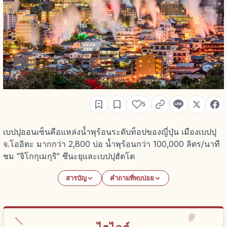
5
เบปปุออนเซ็นคือแหล่งน้ำพุร้อนระดับท็อปของญี่ปุ่น เมืองเบปปุ
จ.โออิตะ มากกว่า 2,800 บ่อ น้ำพุร้อนกว่า 100,000 ลิตร/นาที
ชม "จิโกกุเมกุริ" ซึนะยุและเบปปุฮัตโต
สารบัญ
คำถามที่พบบ่อย