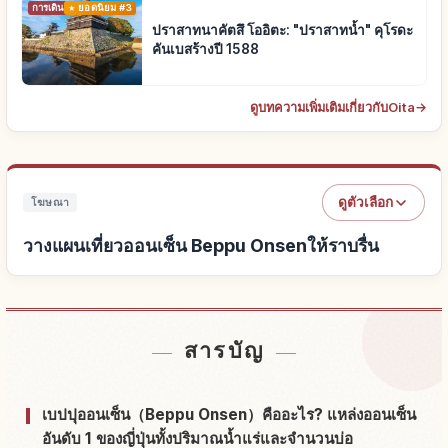
การเดินทาง
ยอดนิยม #3
ปราสาทนาคัตสึ โออิตะ: "ปราสาทน้ำ" คุโรดะ
คันเบสร้างปี 1588
ดูบทความเพิ่มเติมเกี่ยวกับOita
→
ดูตัวเลือก
โฆษณา
วางแผนเที่ยวออนเซ็น Beppu Onsenให้ราบรื่น
หาที่พักใกล้ออนเซ็น Beppu Onsen
↗
สารบัญ
หากิจกรรมในออนเซ็น Beppu Onsen
↗
เบปปุออนเซ็น（Beppu Onsen）คืออะไร? แหล่งออนเซ็น
อันดับ 1 ของญี่ปุ่นทั้งปริมาณน้ำแร่และจำนวนบ่อ