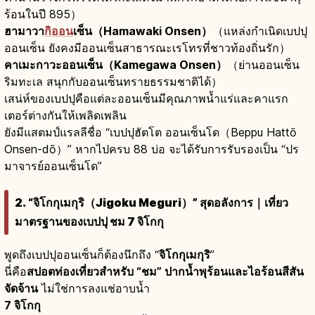
ร้อนในปี 895）
ฮามาวา
กิออน
เซ็น（Hamawaki Onsen）
（แหล่งกำเนิดเบปปุ
ออนเซ็น ยังคงมีออนเซ็นสาธารณะเรโทรที่ชาวท้องถิ่นรัก）
คาเมะกาวะออนเซ็น（Kamegawa Onsen）
（ย่านออนเซ็น
ริมทะเล สนุกกับออนเซ็นทรายธรรมชาติได้）
เสน่ห์ของเบปปุคือแต่ละออนเซ็นมีคุณภาพน้ำแร่และคาแรก
เตอร์ต่างกันให้เพลิดเพลิน
ยังมีแสตมป์แรลลีชื่อ “เบปปุฮัตโต ออนเซ็นโด（Beppu Hattō
Onsen-dō）” หากไปครบ 88 บ่อ จะได้รับการรับรองเป็น “ปร
มาจารย์ออนเซ็นโด”
2. “จิโกกุเมกุริ（Jigoku Meguri）” สุดอลังการ｜เที่ยว
มาตรฐานของเบปปุ ชม 7 จิโกกุ
พูดถึงเบปปุออนเซ็นก็ต้องนึกถึง “
จิโกกุเมกุริ
”
นี่คือ
สปอตท่องเที่ยวสำหรับ “ชม” ปากน้ำพุร้อนและไอร้อนสีสัน
จัดจ้าน
ไม่ใช่การลงแช่อาบน้ำ
7 จิโกกุ