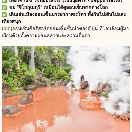
✅
เที่ยวครบ 8 โซนออนเซ็น（เบปปุฮัตโต / Beppu Hattō）
✅
ชม “จิโกกุเมกุริ” เหมือนได้ดูออนเซ็นจากต่างโลก
✅
เดินเล่นเมืองออนเซ็นบรรยากาศเรโทร ทั้งกินไปเดินไปและ
เที่ยวสนุก
เบปปุออนเซ็นคือรีสอร์ตออนเซ็นชั้นนำของญี่ปุ่น ที่โอบล้อมผู้มา
เยือนด้วยทั้งความผ่อนคลายและความตื่นตา