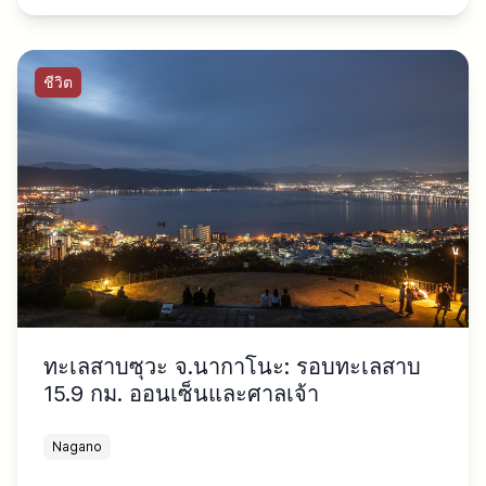
ชีวิต
ทะเลสาบซุวะ จ.นากาโนะ: รอบทะเลสาบ
15.9 กม. ออนเซ็นและศาลเจ้า
Nagano