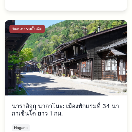
วัฒนธรรมดั้งเดิม
นาราอิจูกุ นากาโนะ: เมืองพักแรมที่ 34 นา
กาเซ็นโด ยาว 1 กม.
Nagano