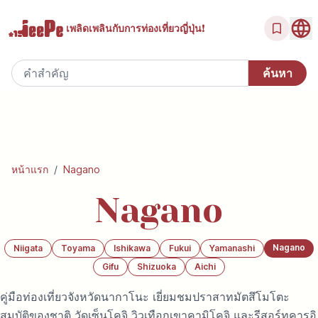
เพลิดเพลินกับ
การท่องเที่ยวญี่ปุ่น!
หน้าแรก
/
Nagano
Nagano
Nagano
Niigata
Toyama
Ishikawa
Fukui
Yamanashi
Gifu
Shizuoka
Aichi
คู่มือท่องเที่ยวจังหวัดนากาโนะ เยี่ยมชมปราสาทมัตสึโมโตะ
สมบัติของชาติ วัดเซ็นโคจิ วิวเทือกเขาคามิโคจิ และรีสอร์ทคารุอิ