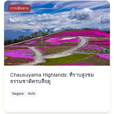
การเดินทาง
Chausuyama Highlands: ที่ราบสูงชม
ธรรมชาติครบสี่ฤดู
Nagano
Aichi