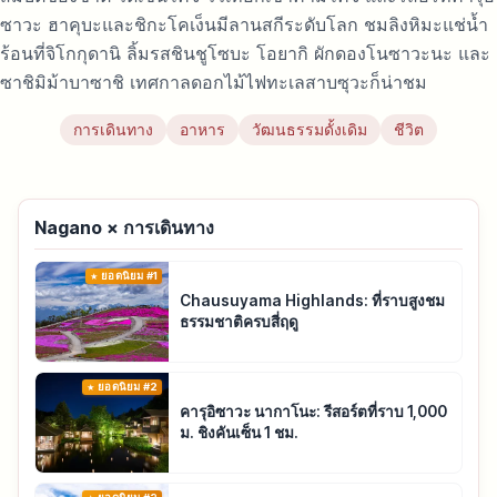
ซาวะ ฮาคุบะและชิกะโคเง็นมีลานสกีระดับโลก ชมลิงหิมะแช่น้ำ
ร้อนที่จิโกกุดานิ ลิ้มรสชินชูโซบะ โอยากิ ผักดองโนซาวะนะ และ
ซาชิมิม้าบาซาชิ เทศกาลดอกไม้ไฟทะเลสาบซุวะก็น่าชม
การเดินทาง
อาหาร
วัฒนธรรมดั้งเดิม
ชีวิต
Nagano × การเดินทาง
ยอดนิยม #1
Chausuyama Highlands: ที่ราบสูงชม
ธรรมชาติครบสี่ฤดู
ยอดนิยม #2
คารุอิซาวะ นากาโนะ: รีสอร์ตที่ราบ 1,000
ม. ชิงคันเซ็น 1 ชม.