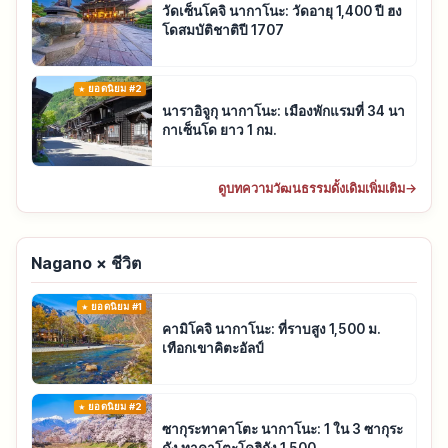
วัดเซ็นโคจิ นากาโนะ: วัดอายุ 1,400 ปี ฮง
โดสมบัติชาติปี 1707
ยอดนิยม #2
นาราอิจูกุ นากาโนะ: เมืองพักแรมที่ 34 นา
กาเซ็นโด ยาว 1 กม.
ดูบทความวัฒนธรรมดั้งเดิมเพิ่มเติม
→
Nagano × ชีวิต
ยอดนิยม #1
คามิโคจิ นากาโนะ: ที่ราบสูง 1,500 ม.
เทือกเขาคิตะอัลป์
ยอดนิยม #2
ซากุระทาคาโตะ นากาโนะ: 1 ใน 3 ซากุระ