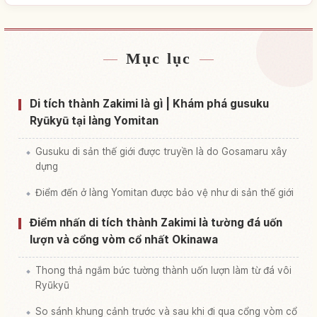
Mục lục
Tìm chỗ ở gần Di tích lâu đài Za Ki Aji Shiroato
↗
Tìm trải nghiệm tại Di tích lâu đài Za Ki Aji
Di tích thành Zakimi là gì | Khám phá gusuku
↗
Shiroato
Ryūkyū tại làng Yomitan
Gusuku di sản thế giới được truyền là do Gosamaru xây
dựng
Điểm đến ở làng Yomitan được bảo vệ như di sản thế giới
Điểm nhấn di tích thành Zakimi là tường đá uốn
lượn và cổng vòm cổ nhất Okinawa
Thong thả ngắm bức tường thành uốn lượn làm từ đá vôi
Ryūkyū
So sánh khung cảnh trước và sau khi đi qua cổng vòm cổ