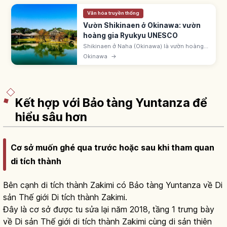
Văn hóa truyền thống
Vườn Shikinaen ở Okinawa: vườn
hoàng gia Ryukyu UNESCO
Shikinaen ở Naha (Okinawa) là vườn hoàng
gia Ryukyu lập 1799. UNESCO 2000 'Gusuku
Okinawa
→
và tài sản Vương quốc Ryukyu'. ~42.000m².
Hồ Shinji-ike và lục giác đình.
Kết hợp với Bảo tàng Yuntanza để
hiểu sâu hơn
Cơ sở muốn ghé qua trước hoặc sau khi tham quan
di tích thành
Bên cạnh di tích thành Zakimi có Bảo tàng Yuntanza về Di
sản Thế giới Di tích thành Zakimi.
Đây là cơ sở được tu sửa lại năm 2018, tầng 1 trưng bày
về Di sản Thế giới di tích thành Zakimi cùng di sản thiên