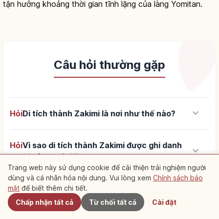
tận hưởng khoảng thời gian tĩnh lặng của làng Yomitan.
Câu hỏi thường gặp
keyboard_arrow_down
Hỏi
Di tích thành Zakimi là nơi như thế nào?
Hỏi
Vì sao di tích thành Zakimi được ghi danh
keyboard_arrow_down
Di sản Thế giới?
Trang web này sử dụng cookie để cải thiện trải nghiệm người
dùng và cá nhân hóa nội dung. Vui lòng xem
Chính sách bảo
Gần đây
Hỏi
Gosamaru, người xây thành Zakimi, là nhân
mật
để biết thêm chi tiết.
keyboard_arrow_down
vật như thế nào?
Chấp nhận tất cả
Từ chối tất cả
Cài đặt