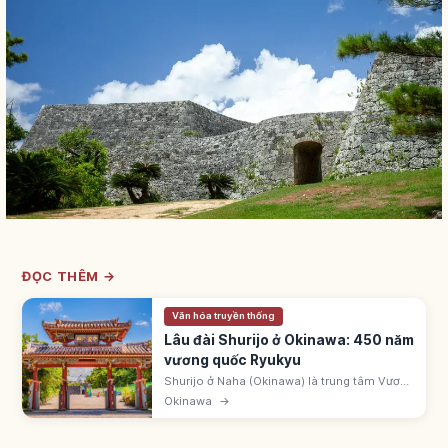
ĐỌC THÊM →
Văn hóa truyền thống
Lâu đài Shurijo ở Okinawa: 450 năm
vương quốc Ryukyu
Shurijo ở Naha (Okinawa) là trung tâm Vương
quốc Ryukyu suốt 450 năm. UNESCO 2000.
Okinawa
→
Chính điện cháy 10/2019, đang phục dựng.
Cổng Shureimon vẫn mở tham quan.