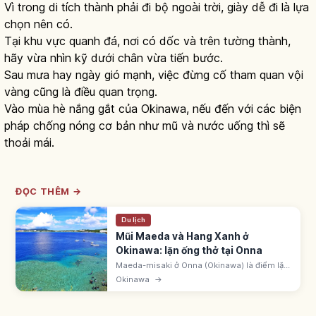
Vì trong di tích thành phải đi bộ ngoài trời, giày dễ đi là lựa
chọn nên có.
Tại khu vực quanh đá, nơi có dốc và trên tường thành,
hãy vừa nhìn kỹ dưới chân vừa tiến bước.
Sau mưa hay ngày gió mạnh, việc đừng cố tham quan vội
vàng cũng là điều quan trọng.
Vào mùa hè nắng gắt của Okinawa, nếu đến với các biện
pháp chống nóng cơ bản như mũ và nước uống thì sẽ
thoải mái.
ĐỌC THÊM →
Du lịch
Mũi Maeda và Hang Xanh ở
Okinawa: lặn ống thở tại Onna
Maeda-misaki ở Onna (Okinawa) là điểm lặn
biển và lặn ống thở nổi tiếng Nhật Bản. Hang
Okinawa
→
Xanh phát sáng huyền ảo. Từ sân bay Naha
~1-1,5 giờ ô tô. Bãi đỗ 100 yên/giờ.