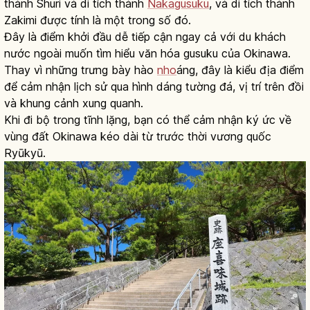
thành Shuri và di tích thành
Nakagusuku
, và di tích thành
Zakimi được tính là một trong số đó.
Đây là điểm khởi đầu dễ tiếp cận ngay cả với du khách
nước ngoài muốn tìm hiểu văn hóa gusuku của Okinawa.
Thay vì những trưng bày hào
nho
áng, đây là kiểu địa điểm
để cảm nhận lịch sử qua hình dáng tường đá, vị trí trên đồi
và khung cảnh xung quanh.
Khi đi bộ trong tĩnh lặng, bạn có thể cảm nhận ký ức về
vùng đất Okinawa kéo dài từ trước thời vương quốc
Ryūkyū.