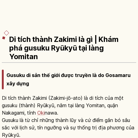
Di tích thành Zakimi là gì | Khám
phá gusuku Ryūkyū tại làng
Yomitan
Gusuku di sản thế giới được truyền là do Gosamaru
xây dựng
Di tích thành Zakimi (Zakimi-jō-ato) là di tích của một
gusuku (thành) Ryūkyū, nằm tại làng Yomitan, quận
Nakagami, tỉnh
Oki
nawa.
Gusuku là từ chỉ những thành lũy và cứ điểm gắn bó sâu
sắc với lịch sử, tín ngưỡng và sự thống trị địa phương của
Ryūkyū.