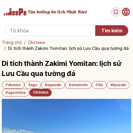
Tận hưởng
du lịch Nhật Bản!
Trang chủ
/
Okinawa
/
Di tích thành Zakimi Yomitan: lịch sử Lưu Cầu qua tường đá
Di tích thành Zakimi Yomitan: lịch sử
Lưu Cầu qua tường đá
Fukuoka
Saga
Nagasaki
Kumamoto
Oita
Miyazaki
Okinawa
Kagoshima