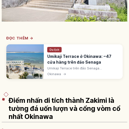
ĐỌC THÊM →
Du lịch
Umikaji Terrace ở Okinawa: ~47
cửa hàng trên đảo Senaga
Umikaji Terrace trên đảo Senaga
(Tomigusuku, Okinawa) cách sân bay Naha
Okinawa
→
15 phút. Khu tường trắng với ~47 cửa hàng
hướng biển, đẹp như resort Địa Trung Hải.
Điểm nhấn di tích thành Zakimi là
tường đá uốn lượn và cổng vòm cổ
nhất Okinawa