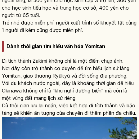
ngoài làng, là 500 yên cho học sinh cấp 3 trở lên, 300 yên
cho học sinh tiểu học và trung học cơ sở, 400 yên cho
người từ 65 tuổi.
Trẻ nhỏ được miễn phí, người xuất trình sổ khuyết tật cùng
1 người đi kèm cũng được miễn phí.
Dành thời gian tìm hiểu văn hóa Yomitan
Di tích thành Zakimi không chỉ là một điểm chụp ảnh.
Nơi đây còn trở thành cơ duyên để tìm hiểu lịch sử làng
Yomitan, giao thương Ryūkyū và đời sống địa phương.
Với du khách nước ngoài, đây là khoảng thời gian để hiểu
Okinawa không chỉ là "khu nghỉ dưỡng biển" mà còn là
một vùng đất mang lịch sử riêng.
Dù thời gian lưu lại ngắn, việc kết hợp di tích thành và bảo
tàng sẽ khiến ấn tượng của chuyến đi thêm phần đa chiều.