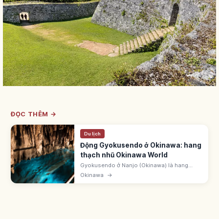
ĐỌC THÊM →
Du lịch
Động Gyokusendo ở Okinawa: hang
thạch nhũ Okinawa World
Gyokusendo ở Nanjo (Okinawa) là hang
thạch nhũ dài 5.000m trong Okinawa World,
Okinawa
→
mở 890m. Có hơn 1 triệu nhũ đá, khu Yari
Tenjo. Nhiệt độ trong hang ~21°C.