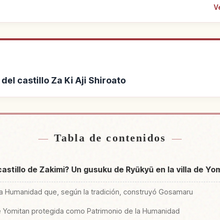
V
 del castillo Za Ki Aji Shiroato
 Ruinas del castillo Za Ki
Buscar experiencias en Rui
↗
roato
Shir
Tabla de contenidos
castillo de Zakimi? Un gusuku de Ryūkyū en la villa de Yo
la Humanidad que, según la tradición, construyó Gosamaru
 de Yomitan protegida como Patrimonio de la Humanidad