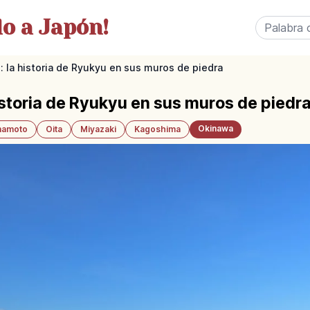
o a Japón!
: la historia de Ryukyu en sus muros de piedra
istoria de Ryukyu en sus muros de piedr
Okinawa
amoto
Oita
Miyazaki
Kagoshima