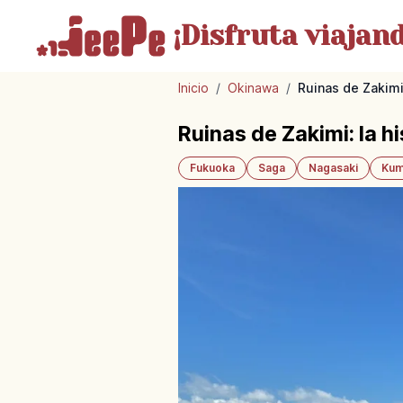
¡Disfruta
viajand
Inicio
/
Okinawa
/
Ruinas de Zakimi
Ruinas de Zakimi: la h
Fukuoka
Saga
Nagasaki
Kum