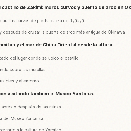
l castillo de Zakimi: muros curvos y puerta de arco en O
urallas curvas de piedra caliza de Ryūkyū
y después de cruzar la puerta de arco más antigua de Okinawa
 Yomitan y el mar de China Oriental desde la altura
cado del lugar donde se ubicó el castillo
ando sobre las murallas
us pies y al entorno
ión visitando también el Museo Yuntanza
ar antes o después de las ruinas
da del Museo Yuntanza
ercarte a la cultura de Yomitan