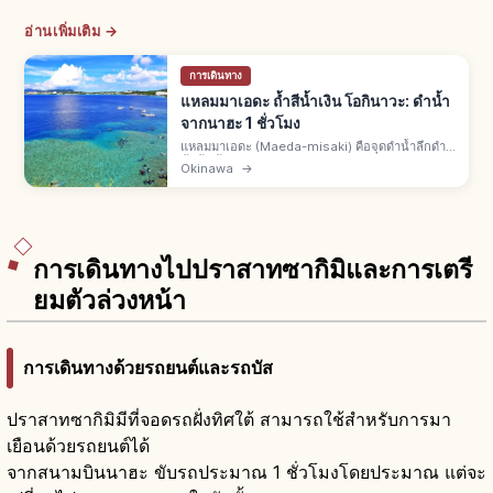
อ่านเพิ่มเติม →
การเดินทาง
แหลมมาเอดะ ถ้ำสีน้ำเงิน โอกินาวะ: ดำน้ำ
จากนาฮะ 1 ชั่วโมง
แหลมมาเอดะ (Maeda-misaki) คือจุดดำน้ำลึกดำ
น้ำตื้นชั้นนำหมู่บ้านอนนะ ตอนกลางเกาะหลักโอกิน
Okinawa
→
าวะ จากสนามบินนาฮะรถยนต์ 1–1.5 ชม. ถ้ำสีน้ำเงิน
อ่าวอุโมงค์เปล่งสีลึกลับ
การเดินทางไปปราสาทซากิมิและการเตรี
ยมตัวล่วงหน้า
การเดินทางด้วยรถยนต์และรถบัส
ปราสาทซากิมิมีที่จอดรถฝั่งทิศใต้ สามารถใช้สำหรับการมา
เยือนด้วยรถยนต์ได้
จากสนามบินนาฮะ ขับรถประมาณ 1 ชั่วโมงโดยประมาณ แต่จะ