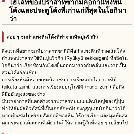
ไฮไลท์ของปราสาทซากิมิคือกำแพงหิน
โค้งและประตูโค้งที่เก่าแก่ที่สุดในโอกินา
ว่า
ค่อย ๆ ชมกำแพงหินโค้งที่ทำจากหินปูนริวกิว
สิ่งแรกที่อยากชมที่ปราสาทซากิมิคือกำแพงหินที่วาดเส้นโค้ง
กำแพงปราสาทใช้หินปูนริวกิว (Ryūkyū sekkaigan) ที่ผลิตใน
โอกินาว่า เรียงซ้อนกันโดยยื่นออกมาราวกับคลื่นและวาดเป็น
ส่วนโค้งอ่อนช้อย
การเรียงหินมีหลายเทคนิค เช่น การเรียงแบบไอกาตะซึมิ
(aikata-zumi) และการเรียงแบบนุโนซึมิ (nuno-zumi) สื่อถึง
ฝีมืออันสูงส่งของช่าง
มีบรรยากาศที่แตกต่างจากปราสาทบนแผ่นดินใหญ่ของญี่ปุ่น
ทำให้สัมผัสทิวทัศน์ที่เป็นเอกลักษณ์ของกุสุกุแบบโอกินาว่าได้
หากเดินชมไปพร้อมสังเกตสีของหิน วิธีการเรียง และมุมที่แสง
ตกกระทบ แม้สถานที่เดียวกันก็ให้ความรู้สึกที่ค่อย ๆ เปลี่ยนไป