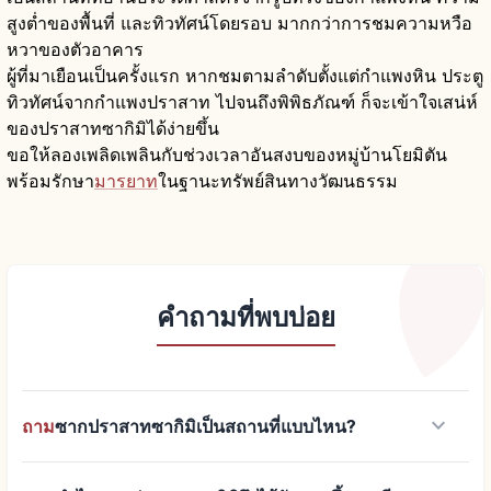
สูงต่ำของพื้นที่ และทิวทัศน์โดยรอบ มากกว่าการชมความหวือ
หวาของตัวอาคาร
ผู้ที่มาเยือนเป็นครั้งแรก หากชมตามลำดับตั้งแต่กำแพงหิน ประตู
ทิวทัศน์จากกำแพงปราสาท ไปจนถึงพิพิธภัณฑ์ ก็จะเข้าใจเสน่ห์
ของปราสาทซากิมิได้ง่ายขึ้น
ขอให้ลองเพลิดเพลินกับช่วงเวลาอันสงบของหมู่บ้านโยมิตัน
พร้อมรักษา
มารยาท
ในฐานะทรัพย์สินทางวัฒนธรรม
คำถามที่พบบ่อย
keyboard_arrow_down
ถาม
ซากปราสาทซากิมิเป็นสถานที่แบบไหน?