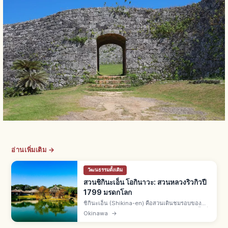
อ่านเพิ่มเติม →
วัฒนธรรมดั้งเดิม
สวนชิกินะเอ็น โอกินาวะ: สวนหลวงริวกิวปี
1799 มรดกโลก
ชิกินะเอ็น (Shikina-en) คือสวนเดินชมรอบของ
ราชวงศ์ริวกิวที่นาฮะ จ.โอกินาวะ สร้างปี 1799 พื้นที่
Okinawa
→
42,000 ตร.ม. มรดกโลกยูเนสโกปี 2000 สระชินจิ
อิเกะ ศาลาจีนหกเหลี่ยม