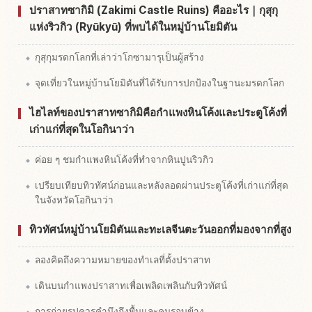
ปราสาทซากิมิ (Zakimi Castle Ruins) คืออะไร｜กุสุกุ
แห่งริวกิว (Ryūkyū) ที่พบได้ในหมู่บ้านโยมิตัน
กุสุกุมรดกโลกที่เล่าว่าโกซามารุเป็นผู้สร้าง
จุดเที่ยวในหมู่บ้านโยมิตันที่ได้รับการปกป้องในฐานะมรดกโลก
ไฮไลท์ของปราสาทซากิมิคือกำแพงหินโค้งและประตูโค้งที่
เก่าแก่ที่สุดในโอกินาว่า
ค่อย ๆ ชมกำแพงหินโค้งที่ทำจากหินปูนริวกิว
เปรียบเทียบทิวทัศน์ก่อนและหลังลอดผ่านประตูโค้งที่เก่าแก่ที่สุด
ในจังหวัดโอกินาว่า
ทิวทัศน์หมู่บ้านโยมิตันและทะเลจีนตะวันออกที่มองจากที่สูง
ลองคิดถึงความหมายของทำเลที่ตั้งปราสาท
เดินบนกำแพงปราสาทเพื่อเพลิดเพลินกับทิวทัศน์
การถ่ายรูปควรคำนึงถึงพื้นและคนรอบข้าง