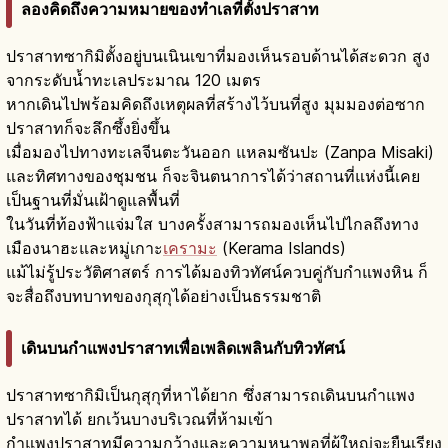
ลองคิดถึงความหมายของทำเลที่ตั้งปราสาท
ปราสาทซากิมิตั้งอยู่บนเนินเขาที่มองเห็นรอบด้านได้สะดวก สูง
จากระดับน้ำทะเลประมาณ 120 เมตร
หากเดินไปพร้อมคิดถึงเหตุผลที่สร้างไว้บนที่สูง มุมมองต่อซาก
ปราสาทก็จะลึกซึ้งยิ่งขึ้น
เมื่อมองไปทางทะเลจีนตะวันออก แหลมซันปะ (Zanpa Misaki)
และทิศทางของชุมชน ก็จะจินตนาการได้ว่าสถานที่แห่งนี้เคย
เป็นฐานที่มั่นเฝ้าดูแลพื้นที่
ในวันที่ท้องฟ้าแจ่มใส บางครั้งสามารถมองเห็นไปไกลถึงทาง
เมืองนาฮะและหมู่เกาะ
เครามะ
(Kerama Islands)
แม้ไม่รู้ประวัติศาสตร์ การได้มองทิวทัศน์ควบคู่กับกำแพงหิน ก็
จะสื่อถึงบทบาทของกุสุกุได้อย่างเป็นธรรมชาติ
เดินบนกำแพงปราสาทเพื่อเพลิดเพลินกับทิวทัศน์
ปราสาทซากิมิเป็นกุสุกุที่หาได้ยาก ซึ่งสามารถเดินบนกำแพง
ปราสาทได้ ยกเว้นบางบริเวณที่ห้ามเข้า
กำแพงปราสาทมีความกว้างและความหนาพอที่ผู้ใหญ่จะยืนเรียง