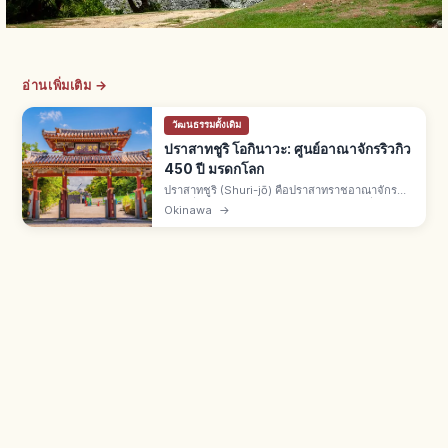
อ่านเพิ่มเติม →
วัฒนธรรมดั้งเดิม
ปราสาทชูริ โอกินาวะ: ศูนย์อาณาจักรริวกิว
450 ปี มรดกโลก
ปราสาทชูริ (Shuri-jō) คือปราสาทราชอาณาจักร
ริวกิวที่นาฮะ จ.โอกินาวะ สร้างราวศตวรรษที่ 14
Okinawa
→
รุ่งเรือง 450 ปี มรดกโลกยูเนสโกปี 2000 ไฟไหม้ปี
2019 บูรณะถึงปี 2026