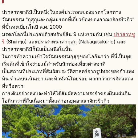
ปราสาทซากิมิเป็นหนึ่งในองค์ประกอบของมรดกโลกทาง
วัฒนธรรม "กุสุกุและกลุ่มมรดกที่เกี่ยวข้องของอาณาจักรริวกิว"
ที่ขึ้นทะเบียนในปี ค.ศ. 2000
มรดกโลกนี้ประกอบด้วยทรัพย์สิน 9 แห่งรวมกัน เช่น
ปราสาทชู
ริ
(Shuri-jō) และปราสาทนาคากุสุกุ (Nakagusuku-jō) และ
ปราสาทซากิมิก็นับเป็นหนึ่งในนั้น
ในการทำความเข้าใจวัฒนธรรมกุสุกุของโอกินาว่า ที่นี่เป็นจุด
เริ่มต้นที่เข้าใจง่ายแม้สำหรับนักท่องเที่ยวต่างชาติ
เป็นสถานที่ประเภทที่สัมผัสประวัติศาสตร์จากรูปทรงของกำแพง
หิน ทำเลบนเนินเขา และทิวทัศน์โดยรอบ มากกว่าการจัดแสดง
ที่หวือหวา
การเดินอย่างสงบจะทำให้ได้สัมผัสความทรงจำของผืนแผ่นดิน
โอกินาว่าที่สืบเนื่องมาตั้งแต่ก่อนยุคอาณาจักรริวกิว