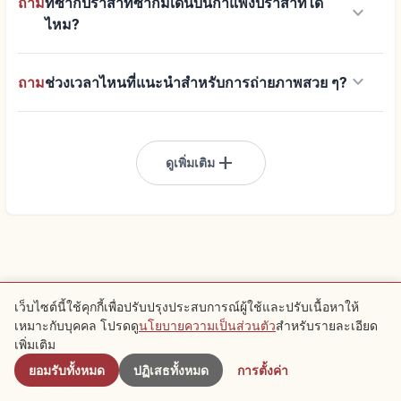
ถาม
ที่ซากปราสาทซากิมิเดินบนกำแพงปราสาทได้
keyboard_arrow_down
ไหม?
keyboard_arrow_down
ถาม
ช่วงเวลาไหนที่แนะนำสำหรับการถ่ายภาพสวย ๆ?
add
ดูเพิ่มเติม
เว็บไซต์นี้ใช้คุกกี้เพื่อปรับปรุงประสบการณ์ผู้ใช้และปรับเนื้อหาให้
เหมาะกับบุคคล โปรดดู
นโยบายความเป็นส่วนตัว
สำหรับรายละเอียด
ใกล้เคียง
เพิ่มเติม
ยอมรับทั้งหมด
ปฏิเสธทั้งหมด
การตั้งค่า
เรียนรู้เกี่ยวกับการเดินทาง
สำรวจOkinawa