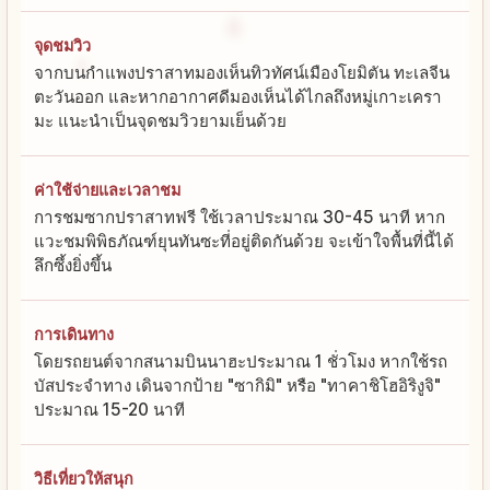
จุดชมวิว
จากบนกำแพงปราสาทมองเห็นทิวทัศน์เมืองโยมิตัน ทะเลจีน
ตะวันออก และหากอากาศดีมองเห็นได้ไกลถึงหมู่เกาะเครา
มะ แนะนำเป็นจุดชมวิวยามเย็นด้วย
ค่าใช้จ่ายและเวลาชม
การชมซากปราสาทฟรี ใช้เวลาประมาณ 30-45 นาที หาก
แวะชมพิพิธภัณฑ์ยุนทันซะที่อยู่ติดกันด้วย จะเข้าใจพื้นที่นี้ได้
ลึกซึ้งยิ่งขึ้น
การเดินทาง
โดยรถยนต์จากสนามบินนาฮะประมาณ 1 ชั่วโมง หากใช้รถ
บัสประจำทาง เดินจากป้าย "ซากิมิ" หรือ "ทาคาชิโฮอิริงูจิ"
ประมาณ 15-20 นาที
วิธีเที่ยวให้สนุก