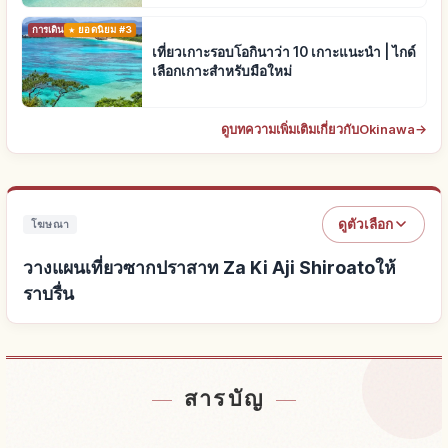
การเดินทาง
ยอดนิยม #3
เที่ยวเกาะรอบโอกินาว่า 10 เกาะแนะนำ | ไกด์
เลือกเกาะสำหรับมือใหม่
ดูบทความเพิ่มเติมเกี่ยวกับOkinawa
→
ดูตัวเลือก
โฆษณา
วางแผนเที่ยวซากปราสาท Za Ki Aji Shiroatoให้
ราบรื่น
หาที่พักใกล้ซากปราสาท Za Ki Aji Shiroato
↗
สารบัญ
หากิจกรรมในซากปราสาท Za Ki Aji Shiroato
↗