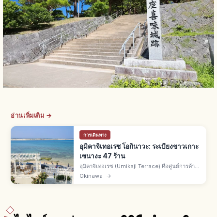
อ่านเพิ่มเติม →
การเดินทาง
อุมิคาจิเทอเรซ โอกินาวะ: ระเบียงขาวเกาะ
เซนางะ 47 ร้าน
อุมิคาจิเทอเรซ (Umikaji Terrace) คือศูนย์การค้า
แนวรีสอร์ตบนเกาะเซนางะ เมืองโทมิกุสึคุ จ.โอกินา
Okinawa
→
วะ จากสนามบินนาฮะรถยนต์ราว 15 นาที ราว 47
ร้าน วิวพระอาทิตย์ตกสวย