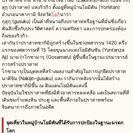
ปราสาทซากิมิ หรือ ซากิมิโจอาโตะ (Zakimi-jō-ato) เป็นซากกุ
สุกุ (ปราสาท) แห่งริวกิว ตั้งอยู่ที่หมู่บ้านโยมิตัน (Yomitan)
อำเภอนาคากามิ จังหวัด
โอกิ
นาว่า
กุสุกุ (gusuku) เป็นคำที่หมายถึงปราสาทหรือฐานที่มั่นซึ่งเกี่ยว
พันลึกซึ้งกับประวัติศาสตร์ ความศรัทธา และการปกครองท้อง
ถิ่นของริวกิว
เล่ากันว่าปราสาทซากิมิถูกสร้างขึ้นในช่วงทศวรรษ 1420 ครึ่ง
แรกของศตวรรษที่ 15 โดยขุนนางแห่งโยมิตันซัน (Yuntanza
Aji) นามว่าโกซามารุ (Gosamaru) ผู้ขึ้นชื่อในฐานะปรมาจารย์
การสร้างปราสาท
โกซามารุเป็นบุคคลที่สร้างผลงานสำคัญในการบุกยึดปราสาท
นาคิจิน (Nakijin-gusuku) และว่ากันว่าหลังจากนั้นได้สร้าง
ปราสาทซากิมิขึ้น ณ ดินแดนโยมิตันแห่งนี้
ปัจจุบันไม่ใช่ปราสาทที่ยังมีตัวอาคารหลงเหลือ แต่เป็นสถานที่ที่
เดินชมกำแพงหิน ประตู และพื้นที่ภายในปราสาทพร้อม
จินตนาการถึงภาพในอดีต
จุดเที่ยวในหมู่บ้านโยมิตันที่ได้รับการปกป้องในฐานะมรดก
โลก