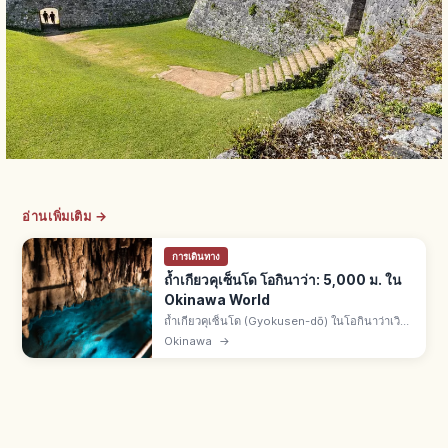
อ่านเพิ่มเติม →
การเดินทาง
ถ้ำเกียวคุเซ็นโด โอกินาว่า: 5,000 ม. ใน
Okinawa World
ถ้ำเกียวคุเซ็นโด (Gyokusen-dō) ในโอกินาว่าเวิลด์
เมืองนันโจ จ.โอกินาว่า ยาวรวม 5,000 ม. มีหินงอก
Okinawa
→
หินย้อยกว่า 1 ล้านแท่ง เปิดให้เข้าชม 890 ม. จากนา
ฮะ 30 นาที