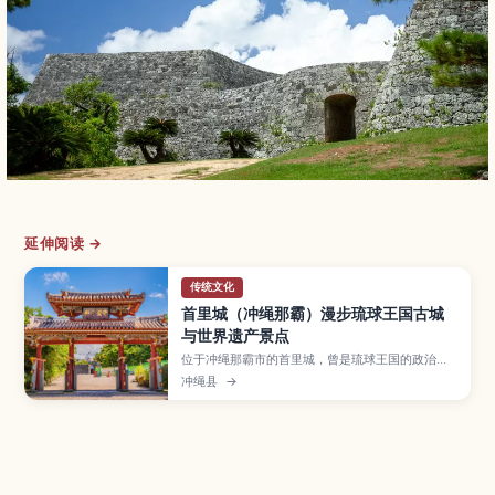
延伸阅读 →
传统文化
首里城（冲绳那霸）漫步琉球王国古城
与世界遗产景点
位于冲绳那霸市的首里城，曾是琉球王国的政治与
文化中心，如今被列入世界遗产，是到冲绳必访的
冲绳县
→
人气景点。文章介绍守礼门、正殿遗址、园比屋武
御嶽石门、金城町石板路及俯瞰那霸市区的展望台
等看点，并说明复原工程开放区域、交通方式与周
边散步路线，适合首次造访冲绳的旅人参考。