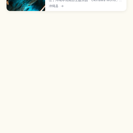
位于冲绳本岛南部主题乐园「Okinawa World」内
的玉泉洞，是全长超过5公里、其中约890米对游
冲绳县
→
客开放的巨大钟乳石洞。本文介绍数量惊人的钟乳
石景观、被称为“黄金茶室”的金黄色岩壁、地底河
流与湖泊、全年约21℃的凉爽气温，以及参观路
线、所需时间和顺游园区内其他体验方式。