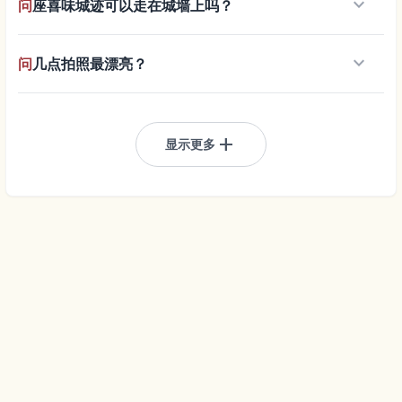
keyboard_arrow_down
问
座喜味城迹可以走在城墙上吗？
keyboard_arrow_down
问
几点拍照最漂亮？
add
显示更多