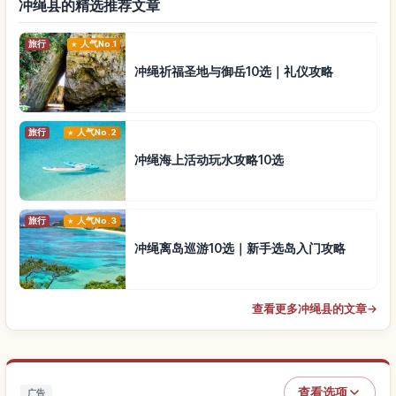
冲绳县的精选推荐文章
旅行
人气No.1
冲绳祈福圣地与御岳10选｜礼仪攻略
旅行
人气No.2
冲绳海上活动玩水攻略10选
旅行
人气No.3
冲绳离岛巡游10选｜新手选岛入门攻略
查看更多冲绳县的文章
→
查看选项
广告