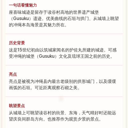
一句话看懂魅力
座喜味城迹是留存于读谷村高地的世界遗产城堡
（Gusuku）遗迹。优美曲线的石垣与拱门、从城墙上眺望
的冲绳本岛海景是其魅力所在。
历史背景
这是15世纪初由以筑城家闻名的护佐丸所建的城迹。可感
受冲绳的城堡（Gusuku）文化及琉球王国之前的历史。
亮点
亮点是被视为冲绳县内最古老级别的拱形城门，以及缓缓
画弧的石垣。可近距离观察石砌之美。
眺望景点
从城墙上可眺望读谷村的街景、东海，天气晴好时还能远
望庆良间群岛方向。也推荐作为观赏夕景的景点。