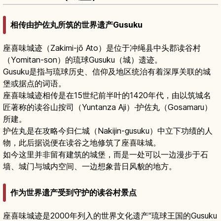
相传由护佐丸所筑的世界遗产Gusuku
座喜味城迹（Zakimi-jō Ato）是位于冲绳县中头郡读谷村
（Yomitan-son）的琉球Gusuku（城）遗迹。
Gusuku是指与琉球历史、信仰及地区统治有着深厚关联的城
堡或据点的词语。
座喜味城迹相传是在15世纪前半叶的1420年代，由以筑城名
匠著称的读谷山按司（Yuntanza Aji）·护佐丸（Gosamaru）
所建。
护佐丸是在攻略今归仁城（Nakijin-gusuku）中立下功绩的人
物，此后据说便在读谷之地修筑了座喜味城。
如今这里并非留有建筑的城堡，而是一处可以一边漫步于石
墙、城门与城内空间、一边想象昔日风貌的地方。
作为世界遗产受到守护的读谷村景点
座喜味城迹是2000年列入的世界文化遗产"琉球王国的Gusuku