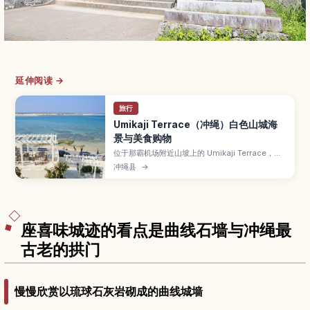
延伸阅读 →
旅行
Umikaji Terrace（冲绳）白色山城海
景与美食购物
位于那霸机场附近山坡上的 Umikaji Terrace，是
白墙建筑层层向海延伸的网红海景商圈。文章介绍
冲绳县
→
可以眺望碧海蓝天的露台、汇集冲绳料理与甜点的
餐厅和咖啡馆、本地手作与艺术小店、看夕阳的最
佳时段与角度，以及交通方式与适合停留的时间规
划。
座喜味城迹的看点是曲线石墙与冲绳最
古老的拱门
慢慢欣赏以琉球石灰岩砌成的曲线城墙