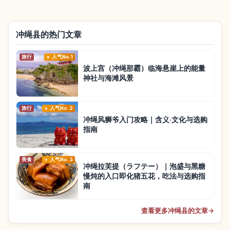
冲绳县的热门文章
旅行
人气No.1
波上宫（冲绳那霸）临海悬崖上的能量
神社与海滩风景
旅行
人气No.2
冲绳风狮爷入门攻略｜含义·文化与选购
指南
美食
人气No.3
冲绳拉芙提（ラフテー）｜泡盛与黑糖
慢炖的入口即化猪五花，吃法与选购指
南
查看更多冲绳县的文章
→