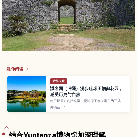
延伸阅读 →
传统文化
識名園（冲绳）漫步琉球王朝御花园，
感受历史与自然
位于那霸市的識名園，是琉球王朝时期作为王族别
邸与接待使节之用而建的庭园，并已列入世界遗
冲绳县
→
产。文章介绍以池塘与六角堂为中心的庭园景观、
红瓦御殿建筑、石桥与石墙、遍布亚热带植物的散
步小径，以及交通方式、参观所需时间和适合拍
照、静心散步的建议。
结合Yuntanza博物馆加深理解