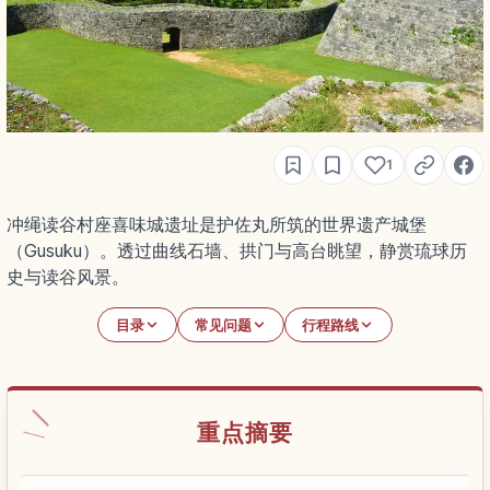
1
冲绳读谷村座喜味城遗址是护佐丸所筑的世界遗产城堡
（Gusuku）。透过曲线石墙、拱门与高台眺望，静赏琉球历
史与读谷风景。
目录
常见问题
行程路线
重点摘要