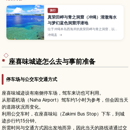
旅行
真荣田岬与青之洞窟（冲绳）清澈海水
与梦幻蓝色洞窟浮潜地
位于冲绳本岛西海岸的真荣田岬与青之洞窟，以透
明海水和梦幻蔚蓝光影而闻名，是人气浮潜与潜水
冲绳县
→
圣地。本文介绍报名前需了解的行程类型、适合初
学者的玩法、最佳季节与时段、必备装备与交通方
式，帮助你安全又尽兴地探索冲绳代表性的海中景
观。
座喜味城迹怎么去与事前准备
停车场与公交车交通方式
座喜味城迹设有南侧停车场，驾车来访也可利用。
从那霸机场（Naha Airport）驾车约1小时为参考，但会因当天
的道路状况而变化。
利用公交车时，在座喜味站（Zakimi Bus Stop）下车，到城
迹步行约15分钟。
所需时间与交通方式因出发地而异，因此当天的路线请通过交