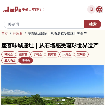
享受
日本旅行！
首页
/
冲绳县
/
座喜味城遗址｜从石墙感受琉球世界遗产
座喜味城遗址｜从石墙感受琉球世界遗产
福冈县
佐贺县
长崎县
熊本县
大分县
宫崎县
冲绳县
鹿儿岛县