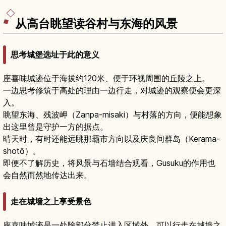
从高台眺望读谷村与东海的风景
思考城堡选址于此的意义
座喜味城迹位于海拔约120米、便于环视周围的丘陵之上。
一边思考修筑于高处的理由一边行走，对城迹的观察便会更深
入。
眺望东海、残波岬（Zanpa-misaki）与村落的方向，便能想象
出这里曾是守护一方的据点。
晴天时，有时还能远眺那霸市方向以及庆良间群岛（Kerama-
shotō）。
即便不了解历史，将风景与石墙结合观看，Gusuku的作用也
会自然而然地传达出来。
走在城墙之上享受景色
座喜味城迹是一处除部分禁止进入区域外，可以行走在城墙之