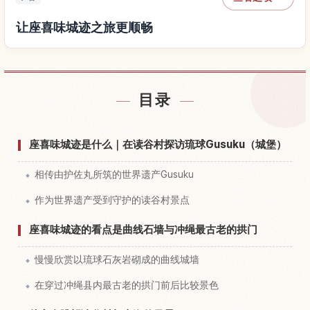
让座喜味城迹之旅更顺畅
查找座喜味城迹附近的酒店
↗
目录
查找座喜味城迹的体验
↗
座喜味城迹是什么｜在读谷村探访琉球Gusuku（城堡）
相传由护佐丸所筑的世界遗产Gusuku
作为世界遗产受到守护的读谷村景点
座喜味城迹的看点是曲线石墙与冲绳最古老的拱门
慢慢欣赏以琉球石灰岩砌成的曲线城墙
在穿过冲绳县内最古老的拱门前后比较景色