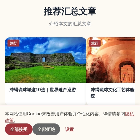
推荐汇总文章
介绍本文的汇总文章
旅行
旅行
冲绳琉球城迹10选｜世界遗产巡游
冲绳琉球文化工艺体验7
统
本网站使用Cookie来改善用户体验并个性化内容。详情请参阅
隐私
附近景点
政策
。
全部接受
全部拒绝
设置