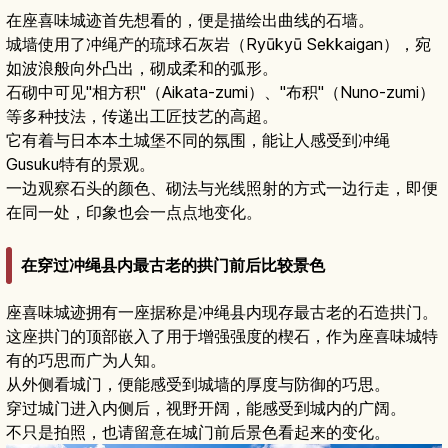
在座喜味城迹首先想看的，便是描绘出曲线的石墙。
城墙使用了冲绳产的琉球石灰岩（Ryūkyū Sekkaigan），宛
如波浪般向外凸出，砌成柔和的弧形。
石砌中可见"相方积"（Aikata-zumi）、"布积"（Nuno-zumi）
等多种技法，传递出工匠技艺的高超。
它有着与日本本土城堡不同的氛围，能让人感受到冲绳
Gusuku特有的景观。
一边观察石头的颜色、砌法与光线照射的方式一边行走，即便
在同一处，印象也会一点点地变化。
在穿过冲绳县内最古老的拱门前后比较景色
座喜味城迹拥有一座据称是冲绳县内现存最古老的石造拱门。
这座拱门的顶部嵌入了用于增强强度的楔石，作为座喜味城特
有的巧思而广为人知。
从外侧看城门，便能感受到城墙的厚度与防御的巧思。
穿过城门进入内侧后，视野开阔，能感受到城内的广阔。
不只是拍照，也请留意在城门前后景色看起来的变化。