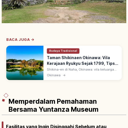
BACA JUGA →
Budaya Tradisional
Taman Shikinaen Okinawa: Vila
Kerajaan Ryukyu Sejak 1799, Tips
Berkunjung
Shikina-en di Naha, Okinawa: vila keluarga
kerajaan Ryukyu sejak 1799, wisma tamu
Okinawa
→
sappōshi Tiongkok. UNESCO 2000 Gusuku
Sites of Ryukyu; Rokkaku-do paviliun.
Memperdalam Pemahaman
Bersama Yuntanza Museum
Fasilitas yang Ingin Disinggahi Sebelum atau