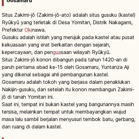
Gosamaru
Situs Zakimi-jō (Zakimi-jō-ato) adalah situs gusuku (kastel)
Ryūkyū yang terletak di Desa Yomitan, Distrik Nakagami,
Prefektur
Oki
nawa.
Gusuku adalah istilah yang merujuk pada kastel atau pusat
kekuasaan yang erat berkaitan dengan sejarah,
kepercayaan, dan pen
gua
saan wilayah Ryūkyū.
Situs Zakimi-jō konon dibangun pada tahun 1420-an di
paruh pertama abad ke-15 oleh Gosamaru, Yuntanza Aji
yang dikenal sebagai ahli pembangunan kastel.
Gosamaru adalah tokoh yang berjasa dalam penaklukan
Nakijin-gusuku, dan setelah itu konon membangun Zakimi-
jō di tanah Yomitan ini.
Saat ini, tempat ini bukan kastel yang bangunannya masih
tersisa, melainkan tempat untuk membayangkan wujud
masa lalu sambil berjalan menyusuri tembok batu, gerbang,
dan ruang di dalam kastel.