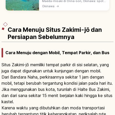
Tips Berkunjung
Maeda-misaki di Onna-son, Okinawa: spot
snorkeling & diving terbaik. Ao no Dokutsu
Okinawa
→
(Blue Cave) berkilau biru—pantulan matahari
di dasar laut putih.
Cara Menuju Situs Zakimi-jō dan
Persiapan Sebelumnya
Cara Menuju dengan Mobil, Tempat Parkir, dan Bus
Situs Zakimi-jō memiliki tempat parkir di sisi selatan, yang
juga dapat digunakan untuk kunjungan dengan mobil.
Dari Bandara Naha, perkiraannya sekitar 1 jam dengan
mobil, tetapi berubah tergantung kondisi jalan pada hari itu.
Jika menggunakan bus kota, turunlah di Halte Bus Zakimi,
dan dari sana sekitar 15 menit berjalan kaki hingga ke situs
kastel.
Karena waktu yang dibutuhkan dan moda transportasi
berubah tergantung titik keberangkatan, periksalah rute