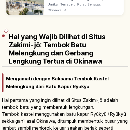
Pemandangan & Akses
Umikaji Terrace di Pulau Senaga,
Tomigusuku, Okinawa: ~15 menit dari
Okinawa
→
Bandara Naha. 47 toko & kuliner bergaya
resor dengan dinding putih bertingkat hadap
laut.
Hal yang Wajib Dilihat di Situs
Zakimi-jō: Tembok Batu
Melengkung dan Gerbang
Lengkung Tertua di Okinawa
Mengamati dengan Saksama Tembok Kastel
Melengkung dari Batu Kapur Ryūkyū
Hal pertama yang ingin dilihat di Situs Zakimi-jō adalah
tembok batu yang membentuk lengkungan.
Tembok kastel menggunakan batu kapur Ryūkyū (Ryūkyū
sekkaigan) asal Okinawa, ditumpuk membentuk busur yang
lembut sambil menjorok keluar seakan beriak seperti