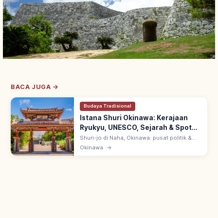
BACA JUGA →
Budaya Tradisional
Istana Shuri Okinawa: Kerajaan
Ryukyu, UNESCO, Sejarah & Spot
Utama
Shuri-jo di Naha, Okinawa: pusat politik &
budaya Kerajaan Ryukyu selama 450 tahun
Okinawa
→
sejak abad 14. UNESCO 2000 'Gusuku Sites
of Ryukyu'; restorasi pasca 2019.