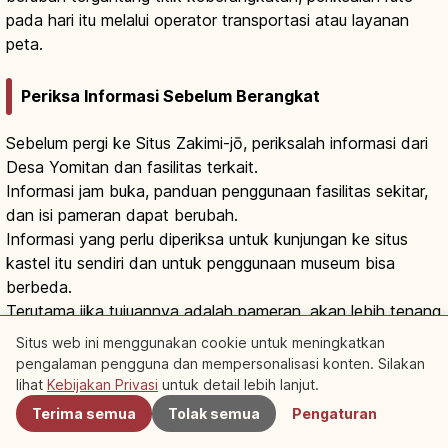
pada hari itu melalui operator transportasi atau layanan
peta.
Periksa Informasi Sebelum Berangkat
Sebelum pergi ke Situs Zakimi-jō, periksalah informasi dari
Desa Yomitan dan fasilitas terkait.
Informasi jam buka, panduan penggunaan fasilitas sekitar,
dan isi pameran dapat berubah.
Informasi yang perlu diperiksa untuk kunjungan ke situs
kastel itu sendiri dan untuk penggunaan museum bisa
berbeda.
Terutama jika tujuannya adalah pameran, akan lebih tenang
jika Anda melihat informasi fasilitas sebelum berangkat.
Situs web ini menggunakan cookie untuk meningkatkan
pengalaman pengguna dan mempersonalisasi konten. Silakan
Terdekat
lihat
Kebijakan Privasi
untuk detail lebih lanjut.
Tempat yang Mudah Dipadukan dengan Wisata
Sekitar
Terima semua
Tolak semua
Pengaturan