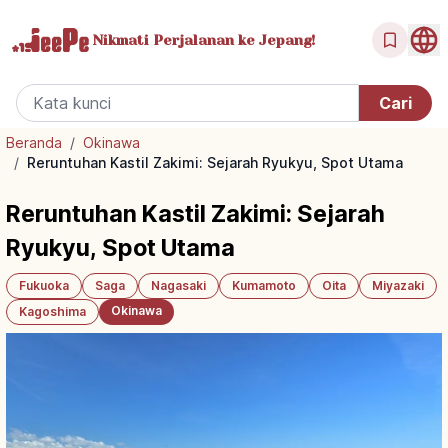
Nikmati Perjalanan
ke Jepang!
Beranda
/
Okinawa
/
Reruntuhan Kastil Zakimi: Sejarah Ryukyu, Spot Utama
Reruntuhan Kastil Zakimi: Sejarah
Ryukyu, Spot Utama
Fukuoka
Saga
Nagasaki
Kumamoto
Oita
Miyazaki
Okinawa
Kagoshima