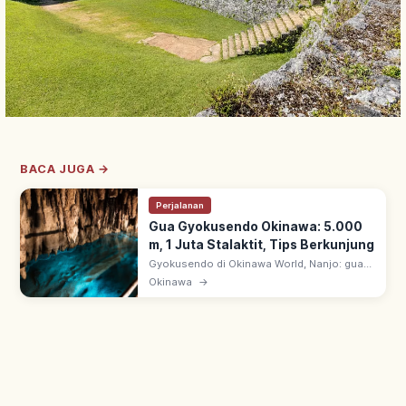
BACA JUGA →
Perjalanan
Gua Gyokusendo Okinawa: 5.000
m, 1 Juta Stalaktit, Tips Berkunjung
Gyokusendo di Okinawa World, Nanjo: gua
kapur ~5.000 m dengan 1+ juta stalaktit.
Okinawa
→
~890 m dibuka wisata; ruang bawah tanah
fantastis hasil alam jutaan tahun.