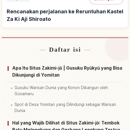
Rencanakan perjalanan ke Reruntuhan Kastel
Za Ki Aji Shiroato
Daftar isi
Cari penginapan dekat Reruntuhan Kastel Za Ki
↗
Aji Shiroato
Apa Itu Situs Zakimi-jō | Gusuku Ryūkyū yang Bisa
Cari aktivitas di Reruntuhan Kastel Za Ki Aji
Dikunjungi di Yomitan
↗
Shiroato
Gusuku Warisan Dunia yang Konon Dibangun oleh
Gosamaru
Spot di Desa Yomitan yang Dilindungi sebagai Warisan
Dunia
Hal yang Wajib Dilihat di Situs Zakimi-jō: Tembok
Batu Melengkung dan Gerbang Lengkung Tertua