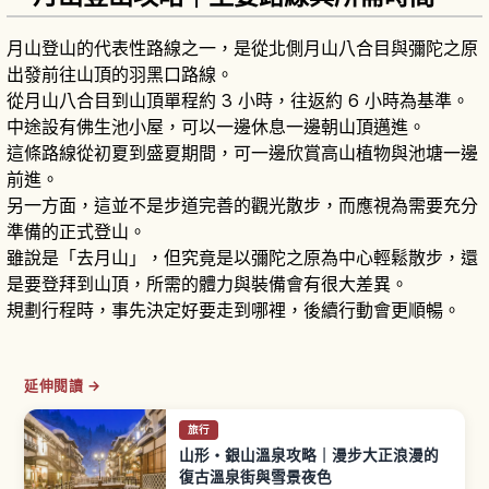
月山登山的代表性路線之一，是從北側月山八合目與彌陀之原
出發前往山頂的羽黑口路線。
從月山八合目到山頂單程約 3 小時，往返約 6 小時為基準。
中途設有佛生池小屋，可以一邊休息一邊朝山頂邁進。
這條路線從初夏到盛夏期間，可一邊欣賞高山植物與池塘一邊
前進。
另一方面，這並不是步道完善的觀光散步，而應視為需要充分
準備的正式登山。
雖說是「去月山」，但究竟是以彌陀之原為中心輕鬆散步，還
是要登拜到山頂，所需的體力與裝備會有很大差異。
規劃行程時，事先決定好要走到哪裡，後續行動會更順暢。
延伸閱讀 →
旅行
山形・銀山溫泉攻略｜漫步大正浪漫的
復古溫泉街與雪景夜色