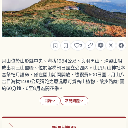
3
月山位於山形縣中央、海拔1984公尺、與羽黑山、湯殿山組
成出羽三山靈峰、位於磐梯朝日國立公園內。山頂月山神社本
宮祭祀月讀命，僅在開山期間開放、祓禊費500日圓。月山八
合目海拔1400公尺彌陀之原濕原可賞高山植物、散步路線1圈
約60分鐘、6至8月為開花季。
目錄
常見問題