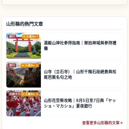
山形縣的熱門文章
旅行
人氣No.1
湯殿山神社參拜指南｜禁拍神域與參拜禮
儀
旅行
人氣No.2
山寺（立石寺）｜山形千階石段絕景與松
尾芭蕉名句之地
伝統文化
人氣No.3
山形花笠祭攻略｜8月5日至7日與「ヤッ
ショ、マカショ」夏夜遊行
查看更多山形縣的文章
→