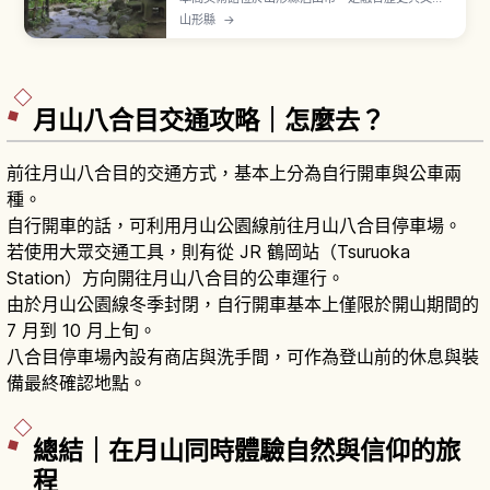
的美術館，1947年（昭和22年）戰後不久開館的私
山形縣
→
立美術館。以被稱為大地主的豪商本間家別邸為基
礎而設立。本館「清遠閣」是本間家第四代當主本
間光道於1813年（文化10年）為庄內藩主巡檢領內
時建的別邸，庭園「鶴舞園」國指定名勝。
月山八合目交通攻略｜怎麼去？
前往月山八合目的交通方式，基本上分為自行開車與公車兩
種。
自行開車的話，可利用月山公園線前往月山八合目停車場。
若使用大眾交通工具，則有從 JR 鶴岡站（Tsuruoka
Station）方向開往月山八合目的公車運行。
由於月山公園線冬季封閉，自行開車基本上僅限於開山期間的
7 月到 10 月上旬。
八合目停車場內設有商店與洗手間，可作為登山前的休息與裝
備最終確認地點。
總結｜在月山同時體驗自然與信仰的旅
程