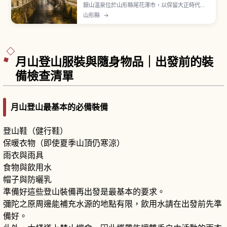
銀山溫泉位於山形縣尾花澤市，以保留大正時代風
情的木造多層旅館街景聞名，「銀山」之名源自江
山形縣
→
戶時代曾作為幕府直轄的延澤銀山。共同浴場「白
銀湯」由建築家隈研吾設計，入浴費成人500日
圓、營業時間8:00〜17:00。冬季雪景與煤氣燈點
亮街景特別夢幻，從 JR 大石田站搭巴士約40分
鐘。
月山登山服裝與隨身物品｜出發前的裝
備檢查清單
月山登山最基本的必備裝備
登山鞋（健行鞋）
保暖衣物（即使夏季山頂仍寒涼）
雨衣與雨具
食物與飲用水
帽子與防曬乳
準備好這些登山裝備再出發是最基本的要求。
彌陀之原周邊能補充水源的地點有限，飲用水請在出發前先準
備好。