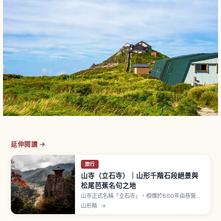
延伸閱讀 →
旅行
山寺（立石寺）｜山形千階石段絕景與
松尾芭蕉名句之地
山寺正式名稱「立石寺」，相傳於860年由慈覺大
師圓仁開山，是山形天台宗山岳寺院。沿1,015階石
山形縣
→
階登上五大堂，可一望山形盆地遼闊景色，往返約1
小時30分鐘。途中「せみ塚」記載松尾芭蕉名句