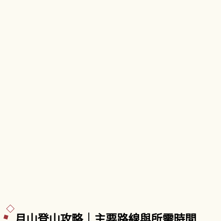
「閑さや岩にしみ入る蝉の声」。從 JR 山形站搭
仙山線約20分鐘到山寺站，下車步行5～7分鐘。
月山登山攻略｜主要路線與所需時間