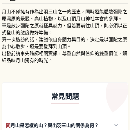
月山不僅擁有作為出羽三山之一的歷史，同時還能體驗彌陀之
原濕原的景觀、高山植物，以及山頂月山神社本宮的參拜。
單是散步彌陀之原就極具魅力，但若要前往山頂，則必須以正
式登山的態度做好準備。
第一次造訪的話，建議依自身體力與目的，決定是以彌陀之原
為中心散步，還是要登拜到山頂。
出發前請事先確認相關資訊，尊重自然與信仰的雙重價值，細
細品味月山獨有的時光。
常見問題
keyboard_arrow_down
問
月山是怎樣的山？與出羽三山的關係為何？