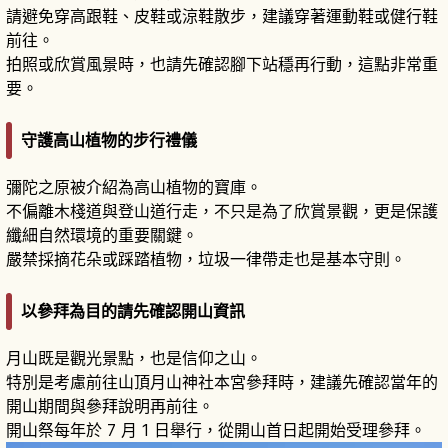
請避免穿高跟鞋、皮鞋或涼鞋散步，建議穿著運動鞋或健行鞋
前往。
拍照或欣賞風景時，也請先確認腳下站穩再行動，這點非常重
要。
守護高山植物的步行禮儀
彌陀之原被介紹為高山植物的寶庫。
不偏離木棧道與登山道行走，不只是為了欣賞景觀，更是保護
纖細自然環境的重要關鍵。
嚴禁採摘花朵或踩踏植物，垃圾一律帶走也是基本守則。
以參拜為目的請先確認開山資訊
月山既是觀光景點，也是信仰之山。
特別是考慮前往山頂月山神社本宮參拜時，建議先確認當年的
開山期間與參拜說明再前往。
開山祭每年於 7 月 1 日舉行，從開山首日起開始受理參拜。