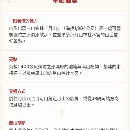
重點摘要
一眼看懂的魅力
山形出羽三山靈峰「月山」（海拔1,984公尺）是一處可體
驗彌陀之原濕原散步，並登頂參拜月山神社本宮的山岳信
仰景點。
亮點
海拔1,400公尺彌陀之原濕原的池塘與高山植物、整建的木
棧道，以及坐鎮山頂的月山神社本宮。
交通方式
前往月山八合目可自駕走月山公園線，或從JR鶴岡站方向
搭路線巴士。
開山期間