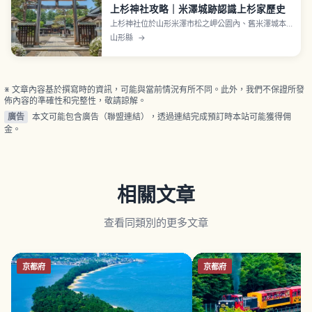
上杉神社攻略｜米澤城跡認識上杉家歷史
上杉神社位於山形米澤市松之岬公園內、舊米澤城本
丸遺跡上、祭神為戰國武將上杉謙信。社殿為大正米
山形縣
→
澤大火後重建、由米澤出身建築家伊東忠太參與設
計。寶物殿稽照殿開館3月下旬至11月25日、9時30
分至16時、門票一般700日圓、收藏上杉謙信、景
勝、鷹山遺品與遺墨。
※ 文章內容基於撰寫時的資訊，可能與當前情況有所不同。此外，我們不保證所發
佈內容的準確性和完整性，敬請諒解。
廣告
本文可能包含廣告（聯盟連結），透過連結完成預訂時本站可能獲得佣
金。
相關文章
查看同類別的更多文章
京都府
京都府