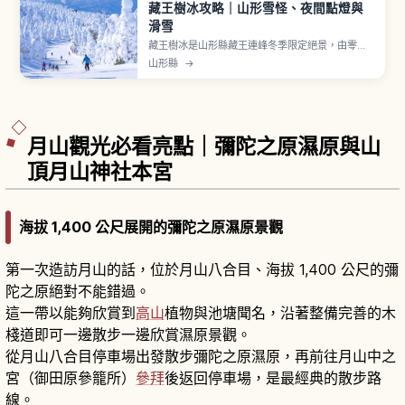
藏王樹冰攻略｜山形雪怪、夜間點燈與
滑雪
藏王樹冰是山形縣藏王連峰冬季限定絕景，由零下
氣溫、日本海濕潤季風與青森冷杉林帶三項條件，
山形縣
→
使過冷卻水滴反覆附著結成「蝦尾」冰層，再與雪
累積成數公尺高「雪怪」。最盛期為2月上中旬，藏
王纜車「Funitel」山頂線、夜間點燈「Night
Cruiser 號」與山形站搭巴士40分鐘。
月山觀光必看亮點｜彌陀之原濕原與山
頂月山神社本宮
海拔 1,400 公尺展開的彌陀之原濕原景觀
第一次造訪月山的話，位於月山八合目、海拔 1,400 公尺的彌
陀之原絕對不能錯過。
這一帶以能夠欣賞到
高山
植物與池塘聞名，沿著整備完善的木
棧道即可一邊散步一邊欣賞濕原景觀。
從月山八合目停車場出發散步彌陀之原濕原，再前往月山中之
宮（御田原參籠所）
參拜
後返回停車場，是最經典的散步路
線。