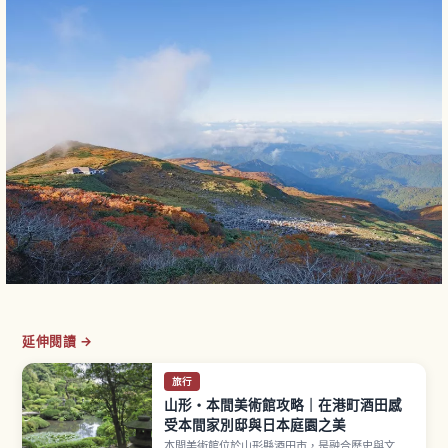
延伸閱讀 →
旅行
山形・本間美術館攻略｜在港町酒田感
受本間家別邸與日本庭園之美
本間美術館位於山形縣酒田市，是融合歷史與文化