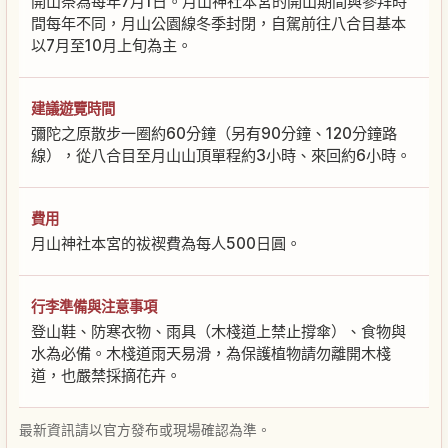
開山祭為每年7月1日。月山神社本宮的開山期間與參拜時
間每年不同，月山公園線冬季封閉，自駕前往八合目基本
以7月至10月上旬為主。
建議遊覽時間
彌陀之原散步一圈約60分鐘（另有90分鐘、120分鐘路
線），從八合目至月山山頂單程約3小時、來回約6小時。
費用
月山神社本宮的祓禊費為每人500日圓。
行李準備與注意事項
登山鞋、防寒衣物、雨具（木棧道上禁止撐傘）、食物與
水為必備。木棧道雨天易滑，為保護植物請勿離開木棧
道，也嚴禁採摘花卉。
最新資訊請以官方發布或現場確認為準。