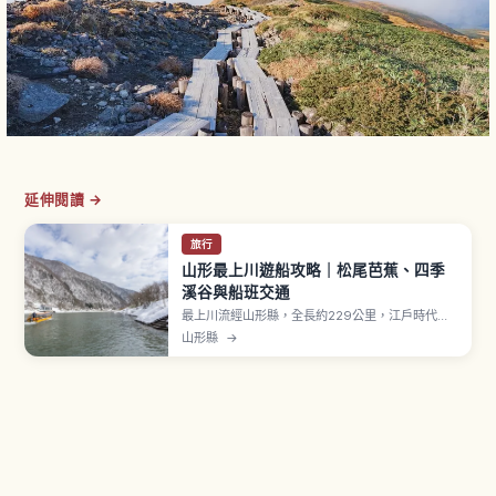
延伸閱讀 →
旅行
山形最上川遊船攻略｜松尾芭蕉、四季
溪谷與船班交通
最上川流經山形縣，全長約229公里，江戶時代曾
作為運輸紅花與稻米物資的舟運路線。松尾芭蕉在
山形縣
→
《奧之細道》以名句「五月雨をあつめて早し最上
川」吟詠。「最上峽芭蕉 Line 觀光」由古口港到草
薙港的單程下行路線約1小時，大人2,800日圓。冬
季部分期間運行配有暖桌（こたつ）的船隻。