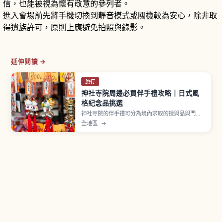
信，也能被視為懷有敬意的參列者。
進入會場前先將手機切換到靜音模式或關機較為安心，除非取
得遺族許可，原則上應避免拍照與錄影。
延伸閱讀 →
旅行
神社寺院周邊必買伴手禮攻略｜日式風
格紀念品挑選
神社寺院的伴手禮可分為境內求取的授與品與門前
町販售的紀念品兩類。御守為宗教意義物品，初穗
全地區
→
料約500至1000日圓，贈送時需顧及對方感受。群
馬高崎達摩佔日本市場約八成，扇子等和風雜貨也
是經典選擇，挑選與攜帶重點一次看懂。