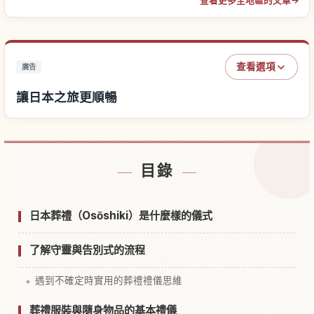
查看更多全地區的文章
→
查看選項
廣告
讓日本之旅更順暢
尋找日本附近的飯店
↗
目錄
尋找日本的體驗
↗
日本葬禮（Osōshiki）是什麼樣的儀式
了解守靈與告別式的流程
遇到不確定時實用的葬禮禮儀思維
葬禮服裝與隨身物品的基本禮儀