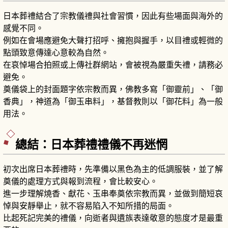
日本葬禮結合了宗教儀禮與社會習慣，因此有些場面與海外的
感覺不同。
例如在會場應避免大聲打招呼、擁抱與握手，以目禮或輕微的
點頭致意傳達心意較為自然。
在哀悼場合拍照或上傳社群網站，會被視為嚴重失禮，請務必
避免。
奠儀袋上的封面題字依宗教而異，佛教多寫「御靈前」、「御
香典」，神道為「御玉串料」，基督教則以「御花料」為一般
用法。
總結：日本葬禮禮儀不再迷惘
初次出席日本葬禮時，先準備以黑色為主的低調服裝，並了解
奠儀的處理方式與報到流程，會比較安心。
進一步理解燒香、獻花、玉串奉奠依宗教而異，並做到簡短哀
悼與安靜舉止，就不容易陷入不知所措的局面。
比起死記完美的禮儀，向逝者與遺族表達敬意的態度才是最重