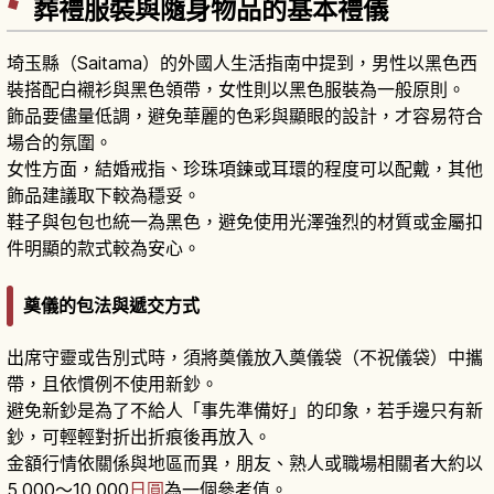
葬禮服裝與隨身物品的基本禮儀
埼玉縣（Saitama）的外國人生活指南中提到，男性以黑色西
裝搭配白襯衫與黑色領帶，女性則以黑色服裝為一般原則。
飾品要儘量低調，避免華麗的色彩與顯眼的設計，才容易符合
場合的氛圍。
女性方面，結婚戒指、珍珠項鍊或耳環的程度可以配戴，其他
飾品建議取下較為穩妥。
鞋子與包包也統一為黑色，避免使用光澤強烈的材質或金屬扣
件明顯的款式較為安心。
奠儀的包法與遞交方式
出席守靈或告別式時，須將奠儀放入奠儀袋（不祝儀袋）中攜
帶，且依慣例不使用新鈔。
避免新鈔是為了不給人「事先準備好」的印象，若手邊只有新
鈔，可輕輕對折出折痕後再放入。
金額行情依關係與地區而異，朋友、熟人或職場相關者大約以
5,000〜10,000
日圓
為一個參考值。