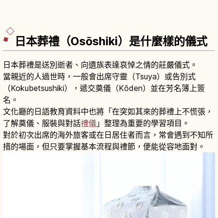
日本葬禮（Osōshiki）是什麼樣的儀式
日本葬禮是送別逝者、向遺族表達哀悼之情的莊嚴儀式。
當親近的人過世時，一般會出席守靈（Tsuya）或告別式
（Kokubetsushiki），遞交奠儀（Kōden）並在芳名簿上簽
名。
文化廳的日語教育資料中也將「在突如其來的葬禮上不慌張，
了解奠儀、服裝與對話
禮儀
」整理為重要的學習項目。
對於初次出席的海外旅客或在日居住者而言，常會遇到不知所
措的場面，但只要掌握基本流程與禮節，便能從容地面對。