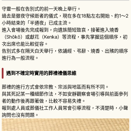
守靈一般在告別式的前一天晚上舉行。
過去是徹夜守候逝者的儀式，現在多在18點左右開始、約1〜2
小時結束的「半通夜」已成主流。
進入會場後先完成報到，向遺族簡短致哀，接著進入燒香
（Shōkō）或獻花（Kenka）等流程，事先掌握這個順序，初
次出席也能比較從容。
告別式多在隔天白天舉行，依誦經、弔辭、燒香、出殯的順序
進行為一般流程。
遇到不確定時實用的葬禮禮儀思維
葬禮的進行方式會依宗教、宗派與地區而有所不同。
與其死記某一種細節作法，不如安靜觀察會場引導與前面參列
者的動作後再跟著做，比較不容易失禮。
報到處人員或葬儀社工作人員常會引導流程，不清楚時，小聲
詢問也沒有問題。