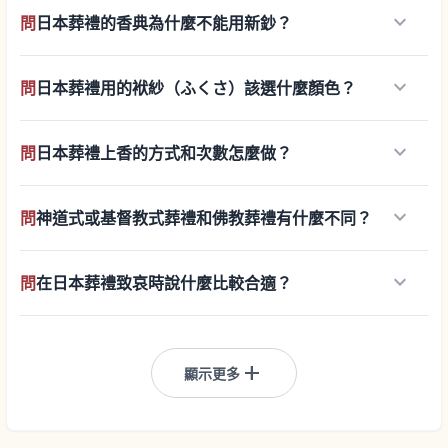
keyboard_arrow_down
問
日本葬禮的香典為什麼不能用新鈔？
keyboard_arrow_down
問
日本葬禮用的袱紗（ふくさ）該選什麼顏色？
keyboard_arrow_down
問
日本葬禮上香的方式和次數怎麼做？
keyboard_arrow_down
問
神道式或基督教式葬禮和佛教葬禮有什麼不同？
keyboard_arrow_down
問
在日本葬禮致哀時說什麼比較合適？
add
顯示更多