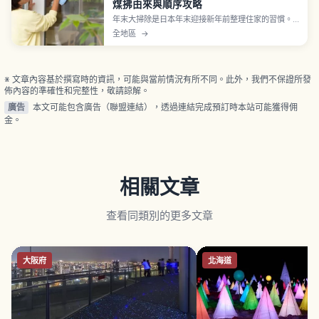
煤拂由來與順序攻略
年末大掃除是日本年末迎接新年前整理住家的習慣。
文化廳「文化遺產線上」收錄19世紀江戶時代作品
全地區
→
「武家煤拂之圖」（喜多川歌麿筆、大判錦繪5張連
作）描繪年末武家宅邸進行煤拂 Susuharai 的情景。
每天以30分鐘至1小時為一個段落、由上而下、由內而
外為基本原則。
※ 文章內容基於撰寫時的資訊，可能與當前情況有所不同。此外，我們不保證所發
佈內容的準確性和完整性，敬請諒解。
廣告
本文可能包含廣告（聯盟連結），透過連結完成預訂時本站可能獲得佣
金。
相關文章
查看同類別的更多文章
大阪府
北海道