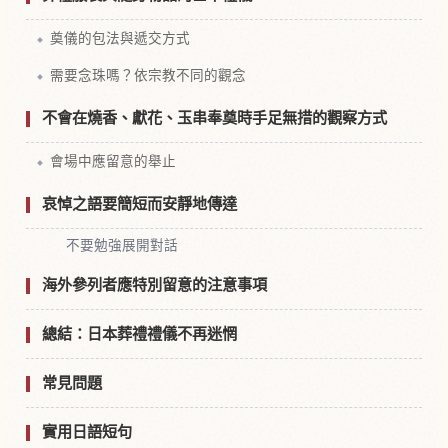
奠儀的包法與遞交方式
需要念珠嗎？依宗教不同的觀念
不會在燒香、獻花、玉串奉奠時手足無措的觀察方式
會場中應留意的舉止
哀悼之語要簡短而安靜地傳達
不要勉強展開對話
海外參列者應特別留意的注意事項
總結：日本葬禮禮儀不再迷惘
常見問題
實用日語短句