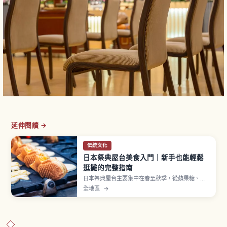
延伸閱讀 →
伝統文化
日本祭典屋台美食入門｜新手也能輕鬆
逛攤的完整指南
日本祭典屋台主要集中在春至秋季，從蘋果糖、日
式炒麵、雞蛋糕球、刨冰到章魚燒等經典美食一字
全地區
→
排開。蘋果糖約300至500日圓、章魚燒一盒6至8
顆約400至600日圓，多數攤位僅收現金。排隊、
取餐後移到旁邊等基本流程一次看懂。