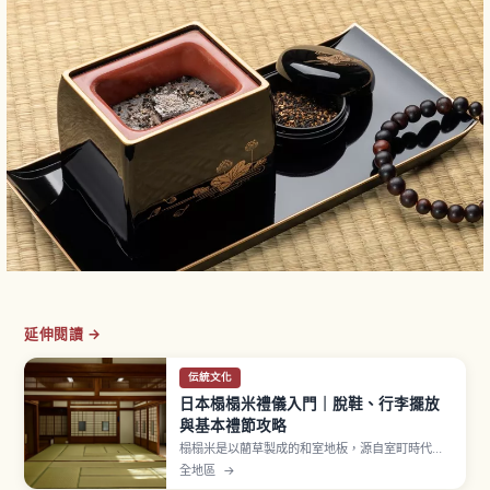
延伸閱讀 →
伝統文化
日本榻榻米禮儀入門｜脫鞋、行李擺放
與基本禮節攻略
榻榻米是以藺草製成的和室地板，源自室町時代以
後鋪滿房間的形式。進入和室前須脫鞋並擺正鞋尖
全地區
→
朝外、勿穿拖鞋上榻榻米，並避開繡花紋的疊緣行