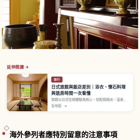
延伸閱讀 →
旅行
日式旅館與飯店差別｜浴衣、懷石料理
與退房時間一次看懂
旅館以日式住宿體驗為核心，搭配榻榻米、溫泉、
浴衣與懷石料理，多數提供一泊二食方案。飯店則
全地區
→
房型多元、自由度高，從商務到度假飯店任選。浴
衣須右前交疊穿著，旅館入住多在下午、含晚餐者
建議用餐前抵達，兩者差異一次解說。
海外參列者應特別留意的注意事項