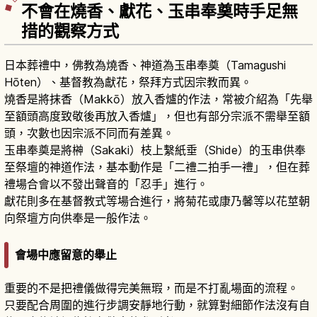
不會在燒香、獻花、玉串奉奠時手足無
措的觀察方式
日本葬禮中，佛教為燒香、神道為玉串奉奠（Tamagushi
Hōten）、基督教為獻花，祭拜方式因宗教而異。
燒香是將抹香（Makkō）放入香爐的作法，常被介紹為「先舉
至額頭高度致敬後再放入香爐」，但也有部分宗派不需舉至額
頭，次數也因宗派不同而有差異。
玉串奉奠是將榊（Sakaki）枝上繫紙垂（Shide）的玉串供奉
至祭壇的神道作法，基本動作是「二禮二拍手一禮」，但在葬
禮場合會以不發出聲音的「忍手」進行。
獻花則多在基督教式等場合進行，將菊花或康乃馨等以花莖朝
向祭壇方向供奉是一般作法。
會場中應留意的舉止
重要的不是把禮儀做得完美無瑕，而是不打亂場面的流程。
只要配合周圍的進行步調安靜地行動，就算對細節作法沒有自