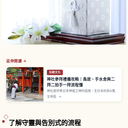
延伸閱讀 →
伝統文化
神社參拜禮儀攻略｜鳥居、手水舍與二
拜二拍手一拜流程懂
神社是供奉日本神道之神的設施，全日本約有8萬
座。參拜流程為穿過鳥居、在手水舍以一杓水淨
全地區
→
身、再到拜殿行二拜二拍手一拜，出雲大社等部分
神社採二拜四拍手一拜。御守約500至1000日圓，
舊御守可歸還古札納所。
了解守靈與告別式的流程