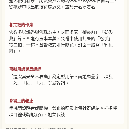
避免使用新鈔，朋友與熟人約5,000〜10,000日圓為宜。
從袱紗中取出於接待處遞交，並於芳名簿署名。
各宗教的作法
佛教多以燒香與佛珠為主，封面多寫「御靈前」「御香
典」等。神道行玉串奉奠，喪禮中使用無聲的「忍手」二
禮二拍手一禮。基督教式則行獻花，封面一般寫「御花
料」。
弔慰用語與忌諱詞
「這次真是令人哀痛」為定型用語。請避免疊字，以及
「死」「四」「九」等忌諱詞。
會場上的舉止
手機請設靜音或關機，禁止拍照及上傳社群網站。打招呼
以目禮或鞠躬為宜，避免長談。