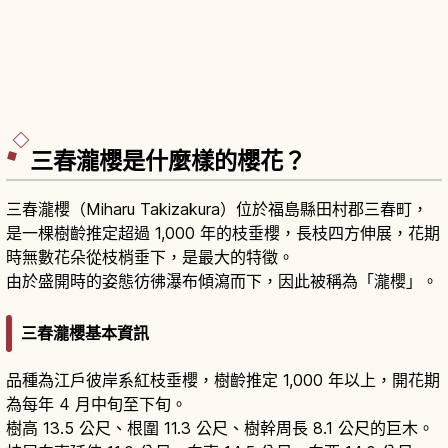
三春瀧櫻是什麼樣的櫻花？
三春瀧櫻（Miharu Takizakura）位於福島縣田村郡三春町，
是一棵樹齡推定超過 1,000 年的枝垂櫻，長枝四方伸展，花期
時無數花朵從枝梢垂下，是最大的特徵。
由於盛開時的姿態彷彿瀑布傾瀉而下，因此被稱為「瀧櫻」。
三春瀧櫻基本資訊
品種為江戶彼岸系紅枝垂櫻，樹齡推定 1,000 年以上，開花期
為每年 4 月中旬至下旬。
樹高 13.5 公尺、根圍 11.3 公尺、樹幹周長 8.1 公尺的巨木。