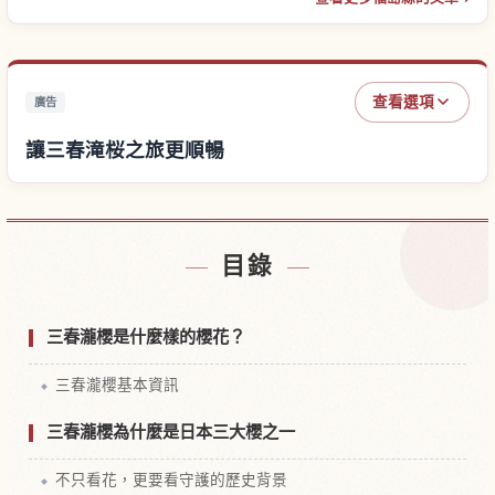
查看選項
廣告
讓三春滝桜之旅更順暢
尋找三春滝桜附近的飯店
↗
目錄
尋找三春滝桜的體驗
↗
三春瀧櫻是什麼樣的櫻花？
三春瀧櫻基本資訊
三春瀧櫻為什麼是日本三大櫻之一
不只看花，更要看守護的歷史背景