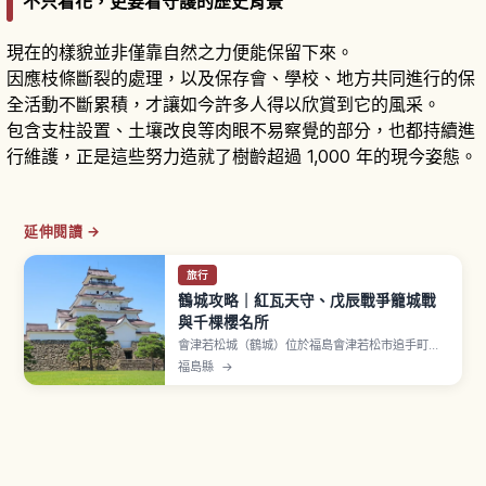
不只看花，更要看守護的歷史背景
現在的樣貌並非僅靠自然之力便能保留下來。
因應枝條斷裂的處理，以及保存會、學校、地方共同進行的保
全活動不斷累積，才讓如今許多人得以欣賞到它的風采。
包含支柱設置、土壤改良等肉眼不易察覺的部分，也都持續進
行維護，正是這些努力造就了樹齡超過 1,000 年的現今姿態。
延伸閱讀 →
旅行
鶴城攻略｜紅瓦天守、戊辰戰爭籠城戰
與千棵櫻名所
會津若松城（鶴城）位於福島會津若松市追手町，
相傳1384年由葦名直盛以「東黑川館」之名築城，
福島縣
→
1593年蒲生氏郷完成七層天守並改名「鶴城」。
1868年戊辰戰爭時會津藩約1個月籠城戰，明治7年
拆除後1965年重建。國指定史跡、日本100名城，
紅瓦天守與約1,000棵櫻花為亮點。