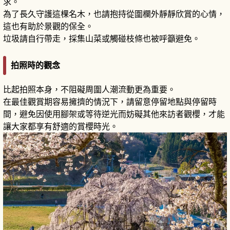
求。
為了長久守護這棵名木，也請抱持從圍欄外靜靜欣賞的心情，
這也有助於景觀的保全。
垃圾請自行帶走，採集山菜或觸碰枝條也被呼籲避免。
拍照時的觀念
比起拍照本身，不阻礙周圍人潮流動更為重要。
在最佳觀賞期容易擁擠的情況下，請留意停留地點與停留時
間，避免因使用腳架或等待逆光而妨礙其他來訪者觀櫻，才能
讓大家都享有舒適的賞櫻時光。