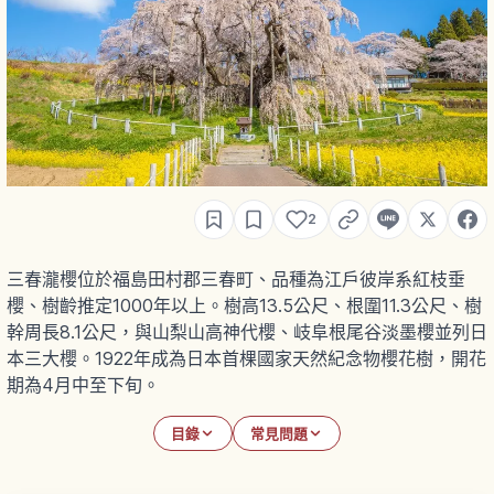
2
三春瀧櫻位於福島田村郡三春町、品種為江戶彼岸系紅枝垂
櫻、樹齡推定1000年以上。樹高13.5公尺、根圍11.3公尺、樹
幹周長8.1公尺，與山梨山高神代櫻、岐阜根尾谷淡墨櫻並列日
本三大櫻。1922年成為日本首棵國家天然紀念物櫻花樹，開花
期為4月中至下旬。
目錄
常見問題