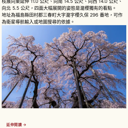
枝展向東延伸 11.0 公尺、向南 14.5 公尺、向西 14.0 公尺、
向北 5.5 公尺，四面大幅展開的姿態是瀧櫻獨有的看點。
地址為福島縣田村郡三春町大字瀧字櫻久保 296 番地，可作
為衛星導航輸入或地圖搜尋的依據。
延伸閱讀 →