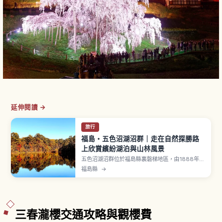
延伸閱讀 →
旅行
福島・五色沼湖沼群｜走在自然探勝路
上欣賞繽紛湖泊與山林風景
五色沼湖沼群位於福島縣裏磐梯地區，由1888年磐
梯山大噴發後山體（小磐梯）崩塌堵塞河川形成。
福島縣
→
沿著「五色沼自然探勝路」全長約3.6公里、步行
1.5〜2小時，可巡遊毘沙門沼（規模最大、祖母
綠）、青沼（深邃藍）、弁天沼、瑠璃沼、赤沼等
30多處湖沼。從毘沙門沼一側出發為人氣走法。
三春瀧櫻交通攻略與觀櫻費