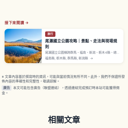
接下來閱讀 →
旅行
尾瀨國立公園攻略｜景點、走法與現場規
則
尾瀨國立公園橫跨群馬、福島、新潟、栃木4縣、總面
積約37222公頃，2007年8月從日光國立公園分離獨
福島縣, 栃木縣, 群馬縣, 新潟縣
→
立。尾瀨原為本州最大高層濕原、海拔約1400公尺、
東西約6公里、南北約2公里，泥炭層最厚超過4.5公
尺。尾瀨沼海拔約1665公尺、由燧岳火山活動形成。
※ 文章內容基於撰寫時的資訊，可能與當前情況有所不同。此外，我們不保證所發
佈內容的準確性和完整性，敬請諒解。
廣告
本文可能包含廣告（聯盟連結），透過連結完成預訂時本站可能獲得佣
金。
相關文章