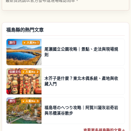
最新資訊請以官方發布或現場確認為準。
福島縣的熱門文章
旅行
人氣No.1
尾瀨國立公園攻略｜景點、走法與現場規
則
伝統文化
人氣No.2
木芥子是什麼？東北木偶系統、產地與收
藏入門
旅行
人氣No.3
福島塔のへつり攻略｜阿賀川凝灰岩奇岩
與吊橋溪谷散步
查看更多福島縣的文章
→