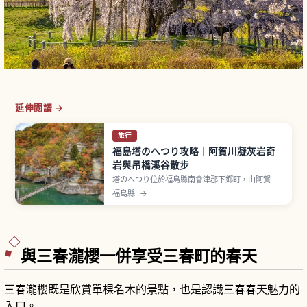
延伸閱讀 →
旅行
福島塔のへつり攻略｜阿賀川凝灰岩奇
岩與吊橋溪谷散步
塔のへつり位於福島縣南會津郡下鄉町，由阿賀川
（大川）長年侵蝕風化而成的峽谷景勝地。「へつ
福島縣
→
り」在會津方言意為「緊貼河川的險峻斷崖」。地
層由凝灰岩、凝灰角礫岩與頁岩交錯堆疊，全長約
200公尺奇岩如塔般林立。1943年（昭和18年）
指定國家天然紀念物。吊橋冬季可能封閉。
與三春瀧櫻一併享受三春町的春天
三春瀧櫻既是欣賞單棵名木的景點，也是認識三春春天魅力的
入口。