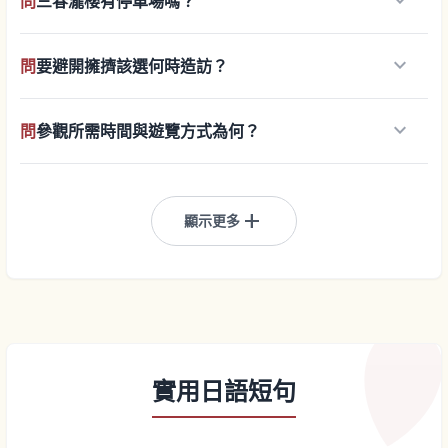
keyboard_arrow_down
問
三春瀧櫻有停車場嗎？
keyboard_arrow_down
問
要避開擁擠該選何時造訪？
keyboard_arrow_down
問
參觀所需時間與遊覽方式為何？
add
顯示更多
實用日語短句