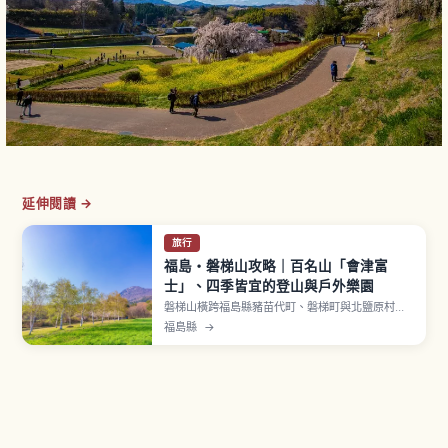
延伸閱讀 →
旅行
福島・磐梯山攻略｜百名山「會津富
士」、四季皆宜的登山與戶外樂園
磐梯山橫跨福島縣豬苗代町、磐梯町與北鹽原村，
標高1,816公尺，屬活火山並入選日本百名山，山容
福島縣
→
優美也被稱為「會津富士」。1888年（明治21年）
大噴發讓裏磐梯地區形成檜原湖、秋元湖、小野川
湖等眾多湖沼與五色沼湖沼群。「八方台路線」適
合新手，單程約3.5公里上坡約2小時10分。