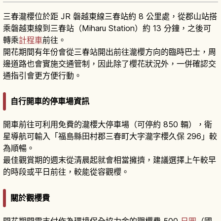
三春瀧櫻位於距 JR 磐越東線三春站約 8 公里處，從郡山站搭
乘磐越東線到三春站（Miharu Station）約 13 分鐘，之後可
轉乘
計程車
前往。
開花期間有年份會從三春站開出前往瀧櫻方向的臨時巴士，周
邊道路也會實施交通管制，因此除了櫻花狀況外，一併確認交
通指引會更方便行動。
自行開車的停車場資訊
開車前往可利用免費的瀧櫻大停車場（可停約 850 輛），衛
星導航可輸入「福島縣田村郡三春町大字瀧字櫻久保 296」較
為順暢。
最佳觀賞期的週末從清晨起就會相當擁擠，建議選擇上午較早
的時段或平日前往，較能從容觀櫻。
關於觀櫻費
開花期間需支付作為環境保全協力金的觀櫻費 500
日圓
（國