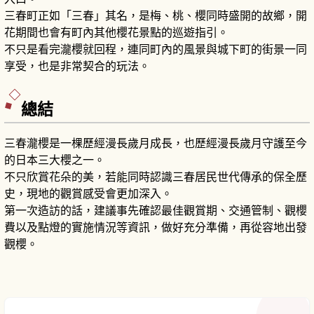
三春町正如「三春」其名，是梅、桃、櫻同時盛開的故鄉，開
花期間也會有町內其他櫻花景點的巡遊指引。
不只是看完瀧櫻就回程，連同町內的風景與城下町的街景一同
享受，也是非常契合的玩法。
總結
三春瀧櫻是一棵歷經漫長歲月成長，也歷經漫長歲月守護至今
的日本三大櫻之一。
不只欣賞花朵的美，若能同時認識三春居民世代傳承的保全歷
史，現地的觀賞感受會更加深入。
第一次造訪的話，建議事先確認最佳觀賞期、交通管制、觀櫻
費以及點燈的實施情況等資訊，做好充分準備，再從容地出發
觀櫻。