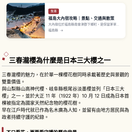
生活
福島大內宿攻略｜景點、交通與散策
大內宿位於福島縣南會津郡下鄉町，是保留茅草屋
頂建築街景的宿場町。相傳作為連結會津與日光的
福島縣
→
街道宿場町整備。1981年（昭和56年）選定「國選
定重要傳統的建造物群保存地區」。寄棟造茅草屋
頂民宅排列。名物「蔥蕎麥」以長蔥代替筷子捲起
蕎麥麵享用，一碗約1,000〜1,300日圓。
三春瀧櫻為什麼是日本三大櫻之一
三春瀧櫻的魅力，在於單一棵櫻花樹同時承載著歷史與景觀的
雙重價值。
與山梨縣山高神代櫻、岐阜縣根尾谷淡墨櫻並列「日本三大
櫻」之一，並於大正 11 年（1922 年）10 月 12 日成為日本首
棵被指定為國家天然紀念物的櫻花樹。
早在江戶時代就已作為名木廣為人知，並留有由地方居民與為
政者持續守護的紀錄。