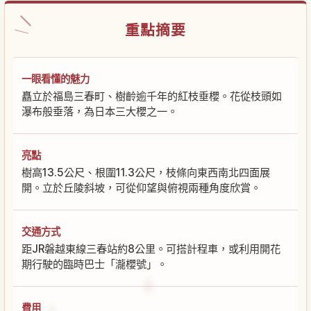
重點摘要
一眼看懂的魅力
矗立於福島三春町、樹齡逾千年的紅枝垂櫻。花從枝頭如
瀑布般垂落，為日本三大櫻之一。
亮點
樹高13.5公尺、根圍11.3公尺，枝條向東西南北四面展
開。立於丘陵斜坡，可從仰望與俯視兩種角度欣賞。
交通方式
距JR磐越東線三春站約8公里。可搭計程車，或利用開花
期行駛的臨時巴士「瀧櫻號」。
費用