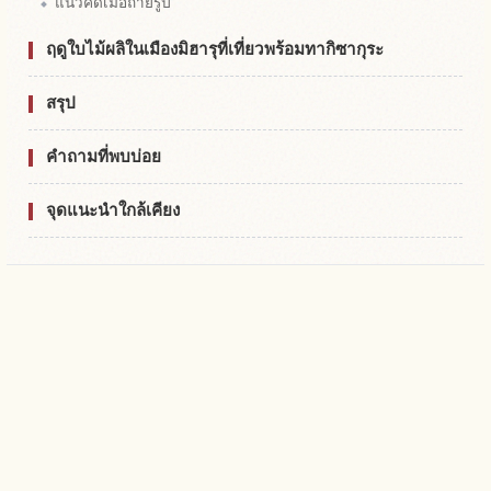
แนวคิดเมื่อถ่ายรูป
ฤดูใบไม้ผลิในเมืองมิฮารุที่เที่ยวพร้อมทากิซากุระ
สรุป
คำถามที่พบบ่อย
จุดแนะนำใกล้เคียง