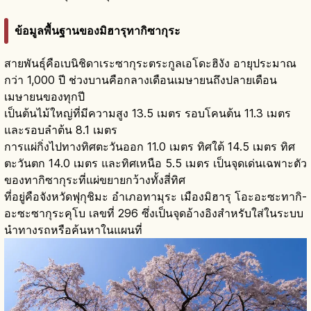
ข้อมูลพื้นฐานของมิฮารุทากิซากุระ
สายพันธุ์คือเบนิชิดาเระซากุระตระกูลเอโดะฮิงัง อายุประมาณ
กว่า 1,000 ปี ช่วงบานคือกลางเดือนเมษายนถึงปลายเดือน
เมษายนของทุกปี
เป็นต้นไม้ใหญ่ที่มีความสูง 13.5 เมตร รอบโคนต้น 11.3 เมตร
และรอบลำต้น 8.1 เมตร
การแผ่กิ่งไปทางทิศตะวันออก 11.0 เมตร ทิศใต้ 14.5 เมตร ทิศ
ตะวันตก 14.0 เมตร และทิศเหนือ 5.5 เมตร เป็นจุดเด่นเฉพาะตัว
ของทากิซากุระที่แผ่ขยายกว้างทั้งสี่ทิศ
ที่อยู่คือจังหวัดฟุกุชิมะ อำเภอทามุระ เมืองมิฮารุ โอะอะซะทากิ-
อะซะซากุระคุโบ เลขที่ 296 ซึ่งเป็นจุดอ้างอิงสำหรับใส่ในระบบ
นำทางรถหรือค้นหาในแผนที่