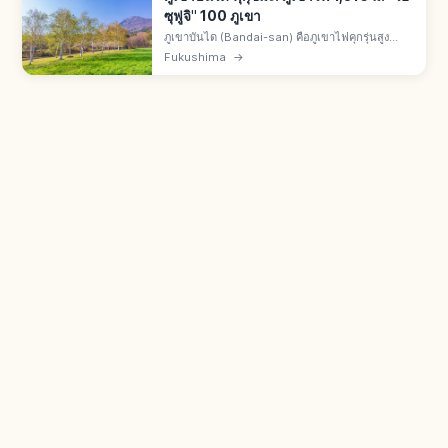
ซุฟูจิ" 100 ภูเขา
ภูเขาบันได (Bandai-san) คือภูเขาไฟคุกรุ่นสูง
1,816 ม. ใน จ.ฟุกุชิมะ ฉายา "ไอซุฟูจิ" 1 ใน 100
Fukushima
→
ภูเขาดังของญี่ปุ่น หลังปะทุปี 1888 อุระบันไดเกิดบึง
โกะชิกินุมะ