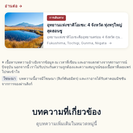
อ่านต่อ →
การเดินทาง
อุทยานแห่งชาติโอเซะ: 4 จังหวัด ทุ่งพรุใหญ่
สุดฮอนชู
อุทยานแห่งชาติโอเซะคืออุทยานคร่อม 4 จังหวัด กุน
มะ-ฟุกุชิมะ-นีงาตะ-โทจิงิ 37,222 เฮกตาร์ ทุ่งพรุโอเซะ
Fukushima, Tochigi, Gunma, Niigata
→
กาฮาระใหญ่สุดฮอนชู ฮิอุจิกาตาเกะ 2,356 ม. ชิบุตสึ
2,228 ม.
※ เนื้อหาบทความอ้างอิงจากข้อมูล ณ เวลาที่เขียน และอาจแตกต่างจากสถานการณ์
ปัจจุบัน นอกจากนี้ เราไม่รับประกันความถูกต้องและความสมบูรณ์ของเนื้อหาที่เผยแพร่
โปรดเข้าใจ
โฆษณา
บทความนี้อาจมีโฆษณา (ลิงก์พันธมิตร) และเราอาจได้รับค่าคอมมิชชัน
จากการจองผ่านลิงก์
บทความที่เกี่ยวข้อง
ดูบทความเพิ่มเติมในหมวดหมู่นี้