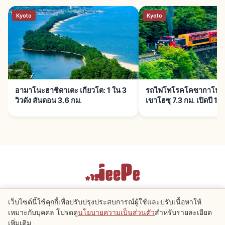
Kyoto
Kyoto
อามาโนะฮาชิดาเตะ เกียวโต: 1 ใน 3
รถไฟโทโรคโคซากาโนะ เก
วิวดัง สันดอน 3.6 กม.
เขาโฮซุ 7.3 กม. เปิดปี 19
เงื่อนไขการให้บริการ
นโยบายความเป็นส่วนตัว
การตั้งค่าคุกกี้
เว็บไซต์นี้ใช้คุกกี้เพื่อปรับปรุงประสบการณ์ผู้ใช้และปรับเนื้อหาให้
เหมาะกับบุคคล โปรดดู
นโยบายความเป็นส่วนตัว
สำหรับรายละเอียด
ใกล้เคียง
เพิ่มเติม
Copyright © 2026 JeePe Inc. All rights reserved.