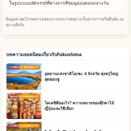
ในรูปแบบมหัศจรรย์ที่ต่างจากสีชมพูอ่อนตอนกลางวัน
ข้อมูลล่าสุดโปรดตรวจสอบจากประกาศอย่างเป็นทางการหรือยืนยัน ณ
สถานที่จริง
บทความยอดนิยมเกี่ยวกับFukushima
การเดินทาง
ยอดนิยม #1
อุทยานแห่งชาติโอเซะ: 4 จังหวัด ทุ่งพรุใหญ่
สุดฮอนชู
วัฒนธรรมดั้งเดิม
ยอดนิยม #2
โคเคชิคืออะไร? ความหมายของตุ๊กตาไม้
ญี่ปุ่นและวิธีเลือก
การเดินทาง
ยอดนิยม #3