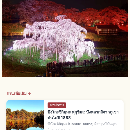
อ่านเพิ่มเติม →
การเดินทาง
บึงโกะชิกินุมะ ฟุกุชิมะ: บึงหลากสีจากภูเขา
บันไดปี 1888
บึงโกะชิกินุมะ (Goshiki-numa) คือกลุ่มบึงในอุระ
บันได จ.ฟุกุชิมะ เกิดจากการปะทุของภูเขาบันไดปี
Fukushima
→