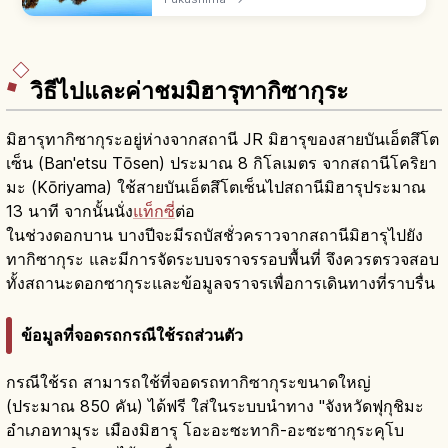
1888 บึงหลากสีน้ำเงิน เขียวมรกต โคบอลต์ เส้นทาง
ศึกษาธรรมชาติ 4 ฤดู
วิธีไปและค่าชมมิฮารุทากิซากุระ
มิฮารุทากิซากุระอยู่ห่างจากสถานี JR มิฮารุของสายบันเอ็ตสึโต
เซ็น (Ban'etsu Tōsen) ประมาณ 8 กิโลเมตร จากสถานีโคริยา
มะ (Kōriyama) ใช้สายบันเอ็ตสึโตเซ็นไปสถานีมิฮารุประมาณ
13 นาที จากนั้นนั่ง
แท็กซี่
ต่อ
ในช่วงดอกบาน บางปีจะมีรถบัสชั่วคราวจากสถานีมิฮารุไปยัง
ทากิซากุระ และมีการจัดระบบจราจรรอบพื้นที่ จึงควรตรวจสอบ
ทั้งสถานะดอกซากุระและข้อมูลจราจรเพื่อการเดินทางที่ราบรื่น
ข้อมูลที่จอดรถกรณีใช้รถส่วนตัว
กรณีใช้รถ สามารถใช้ที่จอดรถทากิซากุระขนาดใหญ่
(ประมาณ 850 คัน) ได้ฟรี ใส่ในระบบนำทาง "จังหวัดฟุกุชิมะ
อำเภอทามุระ เมืองมิฮารุ โอะอะซะทากิ-อะซะซากุระคุโบ