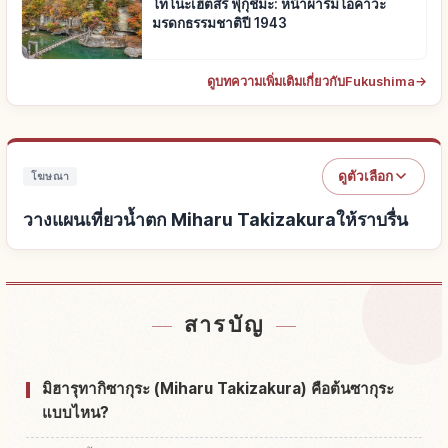
โทโนะเฮ็ตสึริ ฟุกุชิมะ: หน้าผาริมโอคาวะ
มรดกธรรมชาติปี 1943
ดูบทความเพิ่มเติมเกี่ยวกับFukushima
→
ดูตัวเลือก
โฆษณา
วางแผนเที่ยวน้ำตก Miharu Takizakuraให้ราบรื่น
หาที่พักใกล้น้ำตก Miharu Takizakura
↗
สารบัญ
หากิจกรรมในน้ำตก Miharu Takizakura
↗
มิฮารุทากิซากุระ (Miharu Takizakura) คือต้นซากุระ
แบบไหน?