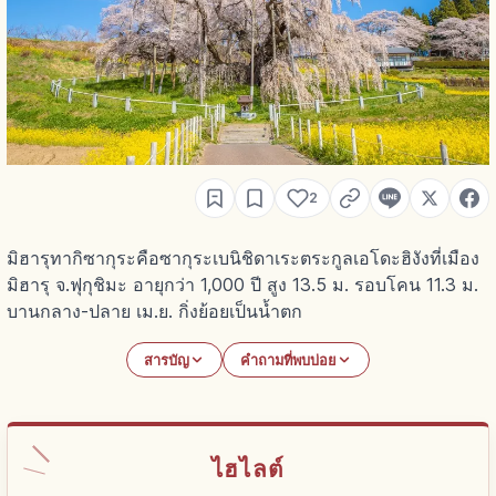
2
มิฮารุทากิซากุระคือซากุระเบนิชิดาเระตระกูลเอโดะฮิงังที่เมือง
มิฮารุ จ.ฟุกุชิมะ อายุกว่า 1,000 ปี สูง 13.5 ม. รอบโคน 11.3 ม.
บานกลาง-ปลาย เม.ย. กิ่งย้อยเป็นน้ำตก
สารบัญ
คำถามที่พบบ่อย
ไฮไลต์