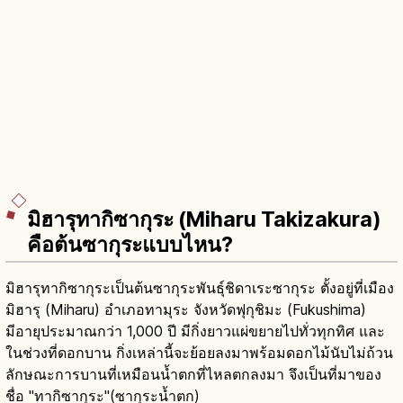
มิฮารุทากิซากุระ (Miharu Takizakura)
คือต้นซากุระแบบไหน?
มิฮารุทากิซากุระเป็นต้นซากุระพันธุ์ชิดาเระซากุระ ตั้งอยู่ที่เมือง
มิฮารุ (Miharu) อำเภอทามุระ จังหวัดฟุกุชิมะ (Fukushima)
มีอายุประมาณกว่า 1,000 ปี มีกิ่งยาวแผ่ขยายไปทั่วทุกทิศ และ
ในช่วงที่ดอกบาน กิ่งเหล่านี้จะย้อยลงมาพร้อมดอกไม้นับไม่ถ้วน
ลักษณะการบานที่เหมือนน้ำตกที่ไหลตกลงมา จึงเป็นที่มาของ
ชื่อ "ทากิซากุระ"(ซากุระน้ำตก)