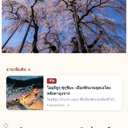
อ่านเพิ่มเติม →
ชีวิต
โออุจิจูกุ ฟุกุชิมะ: เมืองพักแรมยุคเอโดะ
หลังคามุงจาก
โออุจิจูกุ (Ōuchi-juku) คือเมืองพักแรมเมืองชิโมโกะ
อ.มินามิไอสึ จ.ฟุกุชิมะ แนวบ้านหลังคามุงจากบนเส้น
Fukushima
→
ทางไอสึ-นิกโก ขึ้นเขตอนุรักษ์อาคารดั้งเดิมแห่งชาติ
ปี 1981