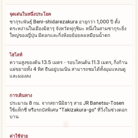
จุดเด่นในหนึ่งประโยค
ซากุระพันธุ์ Beni-shidarezakura อายุกว่า 1,000 ปี ตั้ง
ตระหง่านในเมืองมิฮารุ จังหวัดฟุกุชิมะ หนึ่งในสามซากุระยิ่ง
ใหญ่ของญี่ปุ่น มีดอกและกิ่งห้อยย้อยลงเหมือนน้ำตก
ไฮไลท์
ความสูงของต้น 13.5 เมตร・รอบโคนต้น 11.3 เมตร, กิ่งก้าน
แผ่ขยายทั้ง 4 ทิศ ยืนอยู่บนเนิน สามารถชมได้ทั้งมุมแหงนดู
และมองลง
การเดินทาง
ประมาณ 8 กม. จากสถานีมิฮารุ สาย JR Banetsu-Tosen
ใช้แท็กซี่ หรือรถบัสพิเศษ "Takizakura-go" ที่วิ่งในช่วงดอก
บาน
ค่าใช้จ่าย