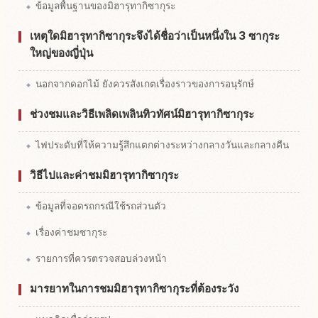
ข้อมูลพื้นฐานของมิฮารุทากิซากุระ
เหตุใดมิฮารุทากิซากุระจึงได้ชื่อว่าเป็นหนึ่งใน 3 ซากุระ
ใหญ่ของญี่ปุ่น
นอกจากดอกไม้ ยังควรสังเกตเรื่องราวของการอนุรักษ์
ช่วงชมและวิธีเพลิดเพลินทิวทัศน์มิฮารุทากิซากุระ
ไฟประดับที่ให้ความรู้สึกแตกต่างระหว่างกลางวันและกลางคืน
วิธีไปและค่าชมมิฮารุทากิซากุระ
ข้อมูลที่จอดรถกรณีใช้รถส่วนตัว
เรื่องค่าชมซากุระ
รายการที่ควรตรวจสอบล่วงหน้า
มารยาทในการชมมิฮารุทากิซากุระที่ต้องระวัง