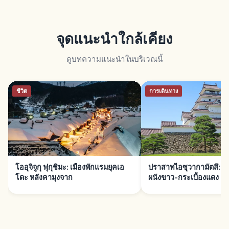
จุดแนะนำใกล้เคียง
ดูบทความแนะนำในบริเวณนี้
ชีวิต
การเดินทาง
โออุจิจูกุ ฟุกุชิมะ: เมืองพักแรมยุคเอ
ปราสาทไอซุวากามัตสึ: ป
โดะ หลังคามุงจาก
ผนังขาว-กระเบื้องแดง