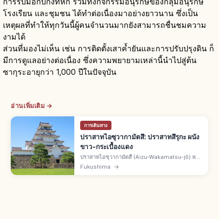
การรับมือกับกิ่งที่หัก รวมทั้งกิจกรรมอนุรักษ์ของกลุ่มอนุรักษ์
โรงเรียน และชุมชน ได้ทำต่อเนื่องมาอย่างยาวนาน ซึ่งเป็น
เหตุผลที่ทำให้ทุกวันนี้ผู้คนจำนวนมากยังสามารถชื่นชมความ
งามได้
ส่วนที่มองไม่เห็น เช่น การติดตั้งเสาค้ำยันและการปรับปรุงดิน ก็
มีการดูแลอย่างต่อเนื่อง ซึ่งความพยายามเหล่านี้นำไปสู่ต้น
ซากุระอายุกว่า 1,000 ปีในปัจจุบัน
อ่านเพิ่มเติม →
การเดินทาง
ปราสาทไอซุวากามัตสึ: ปราสาทสึรุกะ ผนัง
ขาว-กระเบื้องแดง
ปราสาทไอซุวากามัตสึ (Aizu-Wakamatsu-jō) หรือ
ปราสาทสึรุกะ เมืองไอซุวากามัตสึ จ.ฟุกุชิมะ โบราณ
Fukushima
→
สถานชาติ 1 ใน 100 ปราสาทดังของญี่ปุ่น ผนังขาว
ตัดกระเบื้องสีแดง