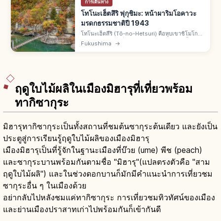
การเดินทาง
โทโนะเฮ็ตสึริ ฟุกุชิมะ: หน้าผาริมโอคาวะ
มรดกธรรมชาติปี 1943
โทโนะเฮ็ตสึริ (Tō-no-Hetsuri) คือหุบเขาชิโมโกะ
จ.ฟุกุชิมะ คำท้องถิ่นไอสึแปลว่าหน้าผาริมแม่น้ำ เกิด
Fukushima
→
จากแม่น้ำโอคาวะกัดเซาะหินเป็นแนวหอคอย
อนุสรณ์ธรรมชาติปี 1943
ฤดูใบไม้ผลิในเมืองมิฮารุที่เที่ยวพร้อม
ทากิซากุระ
มิฮารุทากิซากุระเป็นทั้งสถานที่ชมต้นซากุระต้นเดียว และยังเป็น
ประตูสู่การเรียนรู้ฤดูใบไม้ผลิของเมืองมิฮารุ
เมืองมิฮารุเป็นที่รู้จักในฐานะเมืองที่บ๊วย (ume) พีช (peach)
และซากุระบานพร้อมกันตามชื่อ "มิฮารุ"(แปลตรงตัวคือ "สาม
ฤดูใบไม้ผลิ") และในช่วงดอกบานก็มักมีคำแนะนำการเที่ยวชม
ซากุระอื่น ๆ ในเมืองด้วย
อย่ากลับไปหลังชมแค่ทากิซากุระ การเที่ยวชมทิวทัศน์ของเมือง
และย่านเมืองปราสาทเก่าไปพร้อมกันก็เข้ากันดี