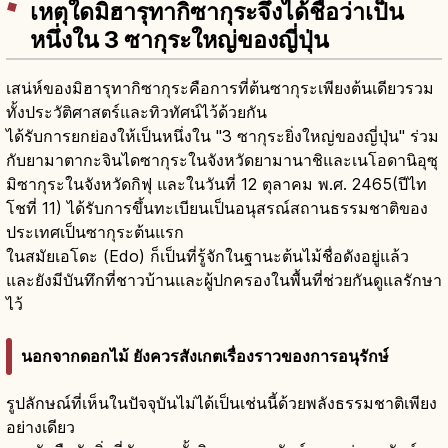
เหตุใดมิฮารุทากิซากุระจึงได้ชื่อว่าเป็น
หนึ่งใน 3 ซากุระใหญ่ของญี่ปุ่น
เสน่ห์ของมิฮารุทากิซากุระคือการที่ต้นซากุระเพียงต้นเดียวรวม
ทั้งประวัติศาสตร์และทิวทัศน์ไว้ด้วยกัน
ได้รับการยกย่องให้เป็นหนึ่งใน "3 ซากุระยิ่งใหญ่ของญี่ปุ่น" ร่วม
กับยามาตากะจินไดซากุระในจังหวัดยามานาชิและเนโอดานิอุซุ
มิซากุระในจังหวัดกิฟุ และในวันที่ 12 ตุลาคม พ.ศ. 2465(ปีไท
โชที่ 11) ได้รับการขึ้นทะเบียนเป็นอนุสรณ์สถานธรรมชาติของ
ประเทศเป็นซากุระต้นแรก
ในสมัยเอโดะ (Edo) ก็เป็นที่รู้จักในฐานะต้นไม้ชื่อดังอยู่แล้ว
และยังมีบันทึกที่ชาวบ้านและผู้ปกครองในพื้นที่ช่วยกันดูแลรักษา
ไว้
นอกจากดอกไม้ ยังควรสังเกตเรื่องราวของการอนุรักษ์
รูปลักษณ์ที่เห็นในปัจจุบันไม่ได้เป็นเช่นนี้ด้วยพลังธรรมชาติเพียง
อย่างเดียว