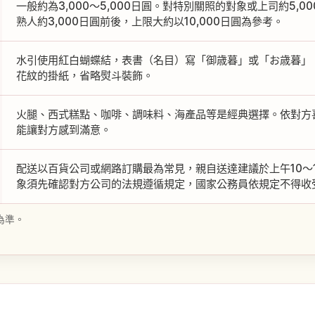
一般約為3,000～5,000日圓。對特別關照的對象或上司約5,
熟人約3,000日圓前後，上限大約以10,000日圓為參考。
水引使用紅白蝴蝶結，表書（名目）寫「御歳暮」或「お歳暮」
花紋的掛紙，省略熨斗裝飾。
火腿、西式糕點、咖啡、調味料、海產品等是經典選擇。依對方
能讓對方感到滿意。
配送以百貨公司或網路訂購最為常見，親自送達建議於上午10～1
象須先確認對方公司的法規遵循規定，國家公務員依規定不得收
為準。