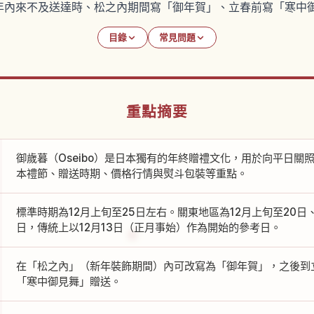
年內來不及送達時、松之內期間寫「御年賀」、立春前寫「寒中
目錄
常見問題
重點摘要
御歲暮（Oseibo）是日本獨有的年終贈禮文化，用於向平日關
本禮節、贈送時期、價格行情與熨斗包裝等重點。
標準時期為12月上旬至25日左右。關東地區為12月上旬至20日
日，傳統上以12月13日（正月事始）作為開始的參考日。
在「松之內」（新年裝飾期間）內可改寫為「御年賀」，之後到
「寒中御見舞」贈送。