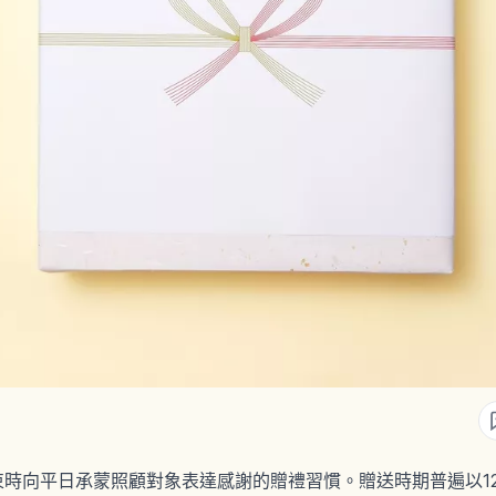
年結束時向平日承蒙照顧對象表達感謝的贈禮習慣。贈送時期普遍以12月