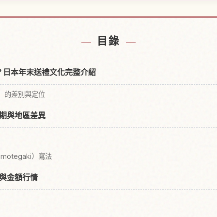
近的飯店
尋找日
↗
目錄
麼？日本年末送禮文化完整介紹
n）的差別與定位
期與地區差異
otegaki）寫法
與金額行情