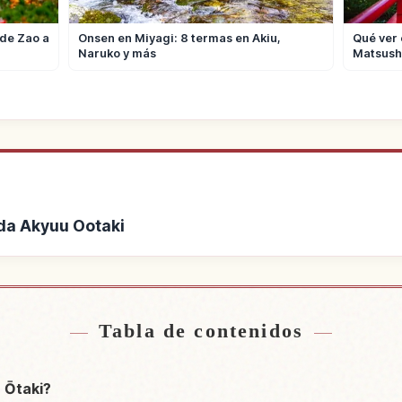
 de Zao a
Onsen en Miyagi: 8 termas en Akiu,
Qué ver 
Naruko y más
Matsush
ada Akyuu Ootaki
de Cascada Akyuu Ootaki
Buscar experiencias e
↗
Tabla de contenidos
 Ōtaki?