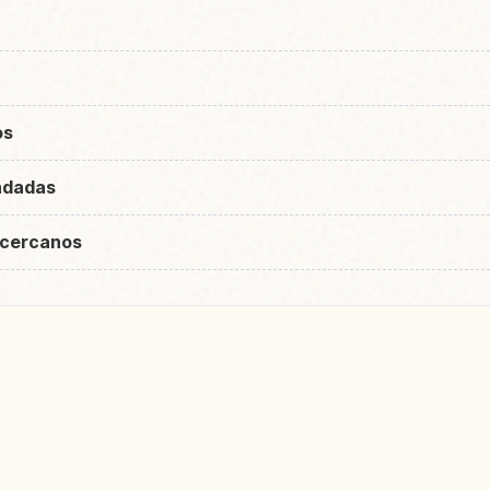
os
ndadas
 cercanos