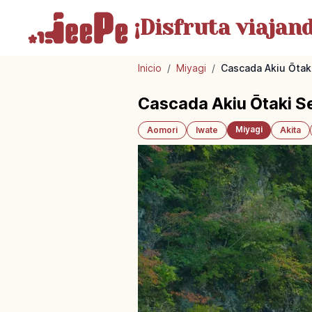
¡Disfruta
viajand
Inicio
/
Miyagi
/
Cascada Akiu Ōtaki
Cascada Akiu Ōtaki Se
Miyagi
Aomori
Iwate
Akita