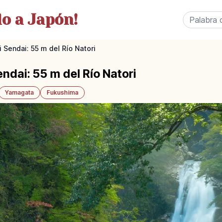
o a Japón!
 Sendai: 55 m del Río Natori
ndai: 55 m del Río Natori
Yamagata
Fukushima