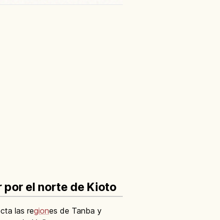
 por el norte de Kioto
cta las re
gion
es de Tanba y