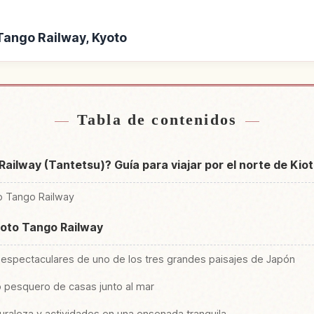
 Tango Railway, Kyoto
de Kyoto Tango Railway,
Buscar experiencias en K
↗
to
Tabla de contenidos
ailway (Tantetsu)? Guía para viajar por el norte de Kio
to Tango Railway
Kyoto Tango Railway
 espectaculares de uno de los tres grandes paisajes de Japón
lo pesquero de casas junto al mar
uraleza y actividades en una ensenada tranquila