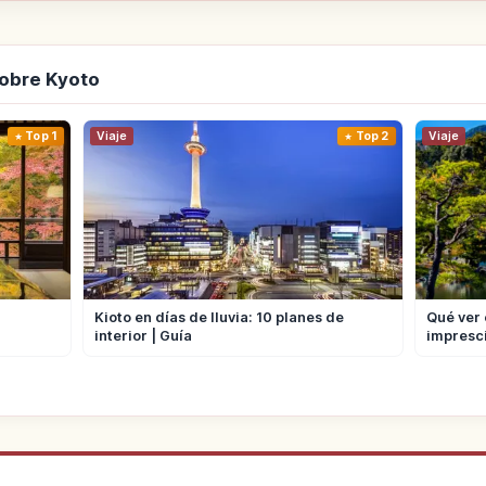
obre Kyoto
Top 1
Viaje
Top 2
Viaje
Kioto en días de lluvia: 10 planes de
Qué ver 
interior | Guía
impresci