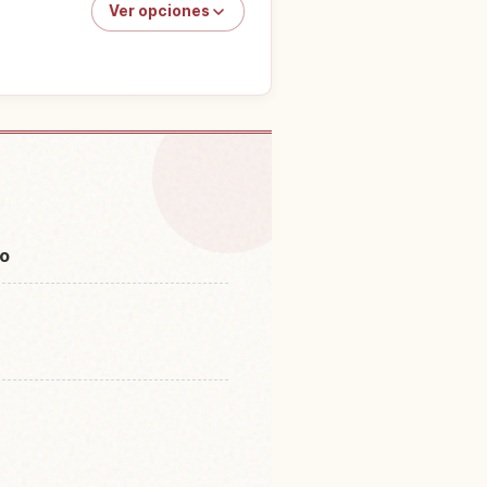
Ver opciones
yoto Tango Railway, Kyoto
↗
to