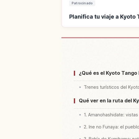
Patrocinado
Planifica tu viaje a Kyoto
Buscar alojamiento cerca 
Kyo
¿Qué es el Kyoto Tango R
Trenes turísticos del Kyo
Qué ver en la ruta del 
1. Amanohashidate: vistas
2. Ine no Funaya: el pueb
3. Bahía de Kumihama: nat