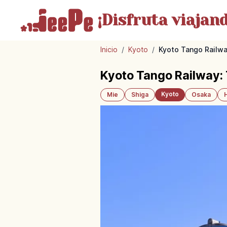
¡Disfruta
viajand
Inicio
/
Kyoto
/
Kyoto Tango Railwa
Kyoto Tango Railway:
Kyoto
Mie
Shiga
Osaka