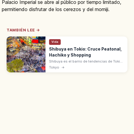
Palacio Imperial se abre al público por tiempo limitado,
permitiendo disfrutar de los cerezos y del momiji.
TAMBIÉN LEE →
Vida
Shibuya en Tokio: Cruce Peatonal,
Hachiko y Shopping
Shibuya es el barrio de tendencias de Tokio:
cruce peatonal Shibuya Scramble, estatua
Tokyo
→
de Hachiko, SHIBUYA109 y nuevos iconos
como Shibuya Scramble Square.