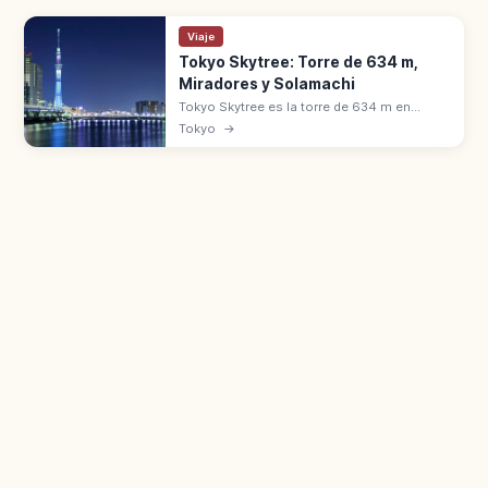
Viaje
Tokyo Skytree: Torre de 634 m,
Miradores y Solamachi
Tokyo Skytree es la torre de 634 m en
Sumida (Tokio), una de las más altas del
Tokyo
→
mundo desde 2012. Tembō Deck a 350 m y
Tembō Galleria a 450 m.