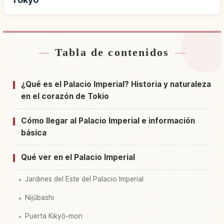
Tabla de contenidos
Buscar alojamiento cerca de Tokyo Imperial
↗
Palace, Tokyo
¿Qué es el Palacio Imperial? Historia y naturaleza
Buscar experiencias en Tokyo Imperial Palace,
en el corazón de Tokio
↗
Tokyo
Cómo llegar al Palacio Imperial e información
básica
Qué ver en el Palacio Imperial
Jardines del Este del Palacio Imperial
Nijūbashi
Puerta Kikyō-mon