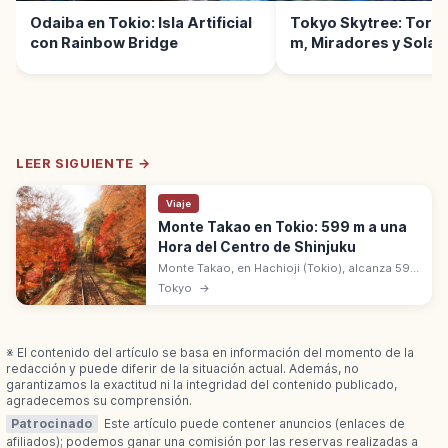
Odaiba en Tokio: Isla Artificial
Tokyo Skytree: Torre
con Rainbow Bridge
m, Miradores y Sola
LEER SIGUIENTE →
Viaje
Monte Takao en Tokio: 599 m a una
Hora del Centro de Shinjuku
Monte Takao, en Hachioji (Tokio), alcanza 599
m con 3 estrellas en Michelin Verde y 3
Tokyo
→
millones de senderistas al año. A 1 hora en
tren desde Shinjuku.
※ El contenido del artículo se basa en información del momento de la
redacción y puede diferir de la situación actual. Además, no
garantizamos la exactitud ni la integridad del contenido publicado,
agradecemos su comprensión.
Patrocinado
Este artículo puede contener anuncios (enlaces de
afiliados); podemos ganar una comisión por las reservas realizadas a