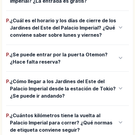
Imperial? ¿La entrada es gratis?
P.
¿Cuál es el horario y los días de cierre de los
keyboard_arrow_down
Jardines del Este del Palacio Imperial? ¿Qué
conviene saber sobre lunes y viernes?
P.
¿Se puede entrar por la puerta Otemon?
keyboard_arrow_down
¿Hace falta reserva?
P.
¿Cómo llegar a los Jardines del Este del
keyboard_arrow_down
Palacio Imperial desde la estación de Tokio?
¿Se puede ir andando?
P.
¿Cuántos kilómetros tiene la vuelta al
keyboard_arrow_down
Palacio Imperial para correr? ¿Qué normas
de etiqueta conviene seguir?