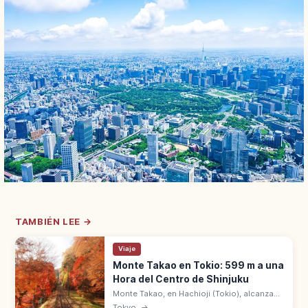
TAMBIÉN LEE →
Viaje
Monte Takao en Tokio: 599 m a una
Hora del Centro de Shinjuku
Monte Takao, en Hachioji (Tokio), alcanza
599 m con 3 estrellas en Michelin Verde y 3
Tokyo
→