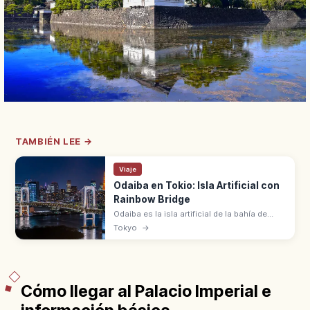
TAMBIÉN LEE →
Viaje
Odaiba en Tokio: Isla Artificial con
Rainbow Bridge
Odaiba es la isla artificial de la bahía de
Tokio entre Minato y Koto. Rainbow Bridge
Tokyo
→
con vistas nocturnas, Rainbow Promenade
de 1,7 km y centros comerciales.
Cómo llegar al Palacio Imperial e