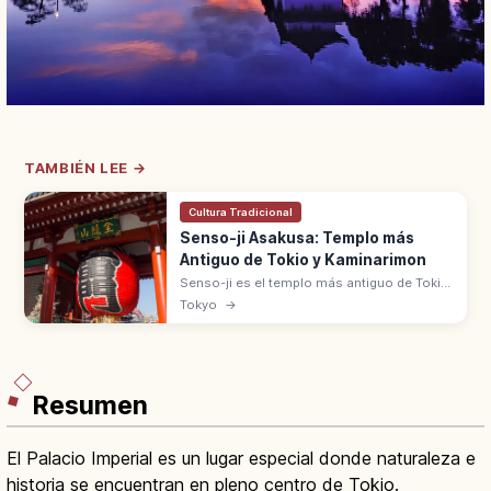
TAMBIÉN LEE →
Cultura Tradicional
Senso-ji Asakusa: Templo más
Antiguo de Tokio y Kaminarimon
Senso-ji es el templo más antiguo de Tokio,
fundado en 628 en Asakusa y dedicado a
Tokyo
→
Kannon. Destacan la puerta Kaminarimon
con su farol rojo y la calle Nakamise.
Resumen
El Palacio Imperial es un lugar especial donde naturaleza e
historia se encuentran en pleno centro de Tokio.