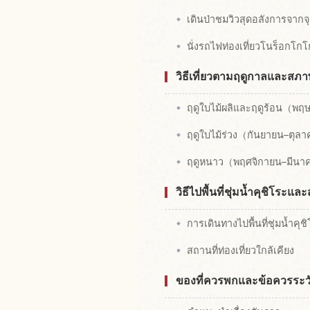
เดินป่าชมวิวสุดอลังการจากจ
นั่งรถไฟท่องเที่ยวโนร็อกโกโกผ
วิธีเที่ยวตามฤดูกาลและสภ
ฤดูใบไม้ผลิและฤดูร้อน（พฤ
ฤดูใบไม้ร่วง（กันยายน–ตุลาค
ฤดูหนาว（พฤศจิกายน–มีนาค
วิธีไปพื้นที่ชุ่มน้ำคุชิโระและ
การเดินทางไปพื้นที่ชุ่มน้ำคุช
สถานที่ท่องเที่ยวใกล้เคียง
ของที่ควรพกและข้อควรระวัง