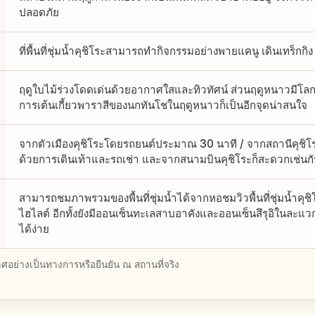
ปลอดภัย
ที่พื้นที่ชุ่มน้ำคุชิโระสามารถทำกิจกรรมอย่างพายแคนู เดินเทร็กกิง 
ฤดูใบไม้ร่วงโดดเด่นด้วยอากาศใสและทิวทัศน์ ส่วนฤดูหนาวมีโลก
การเต้นเกี้ยวพาราสีของนกทันโชในฤดูหนาวก็เป็นอีกจุดน่าสนใจ
จากตัวเมืองคุชิโระโดยรถยนต์ประมาณ 30 นาที / จากสถานีคุชิโร
ด้วยการเดินเท้าและรถเช่า และจากสนามบินคุชิโระก็สะดวกเช่นก
สามารถชมภาพรวมของพื้นที่ชุ่มน้ำได้จากหอชมวิวพื้นที่ชุ่มน้ำคุช
ไฮไลต์ อีกทั้งยังมีออนเซ็นทะเลสาบอาคังและออนเซ็นสึรุอิในละแวก
ได้ง่าย
อย่างเป็นทางการหรือยืนยัน ณ สถานที่จริง