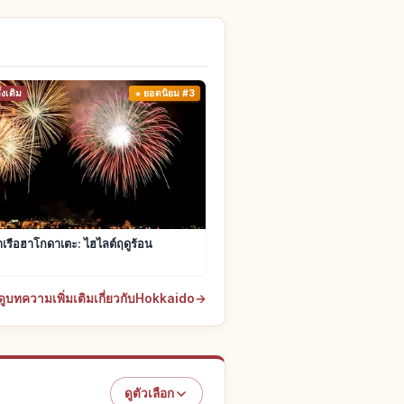
งเดิม
ยอดนิยม #3
เรือฮาโกดาเตะ: ไฮไลต์ฤดูร้อน
ดูบทความเพิ่มเติมเกี่ยวกับHokkaido
→
ดูตัวเลือก