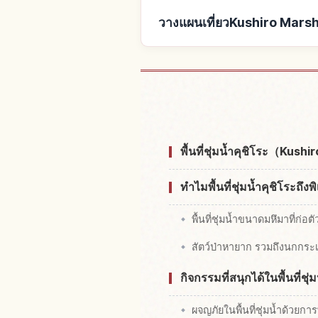
วางแผนเที่ยวKushiro Marsh
หาที่พักใกล้Kushir
พื้นที่ชุ่มน้ำคุชิโระ（Kushi
ทำไมพื้นที่ชุ่มน้ำคุชิโระถึง
พื้นที่ชุ่มน้ำขนาดมหึมาที่ก่อ
สัตว์ป่าหายาก รวมถึงนกกระ
กิจกรรมที่สนุกได้ในพื้นที่ชุ่
ผจญภัยในพื้นที่ชุ่มน้ำด้วยกา