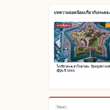
บทความยอดนิยมเกี่ยวกับHokk
การเดินทาง
โกเรียวคะคุ ฮาโกดาเตะ: ป้อมรูปดาวแ
ญี่ปุ่น ปี 1864
โฆษณา