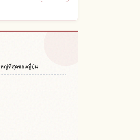
o Marsh, Hokkaido
↗
ญ่ที่สุดของญี่ปุ่น