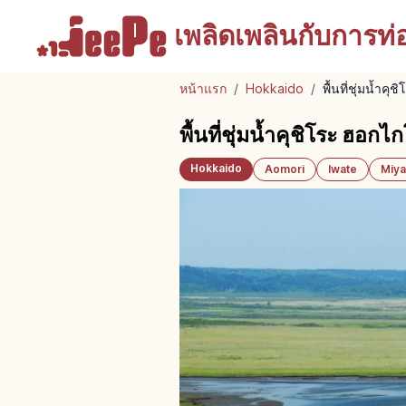
เพลิดเพลินกับ
การท่อง
หน้าแรก
/
Hokkaido
/
พื้นที่ชุ่มน้ำ
พื้นที่ชุ่มน้ำคุชิโระ ฮอ
Hokkaido
Aomori
Iwate
Miya