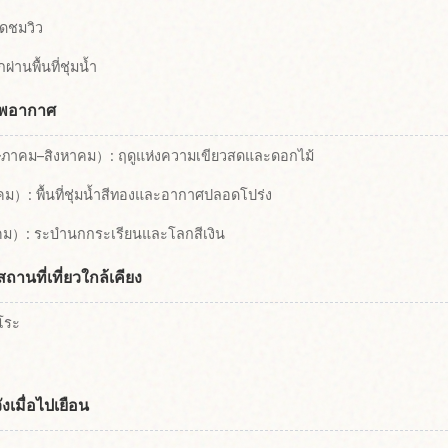
ุดชมวิว
่านพื้นที่ชุ่มน้ำ
าพอากาศ
ษภาคม–สิงหาคม）: ฤดูแห่งความเขียวสดและดอกไม้
ม）: พื้นที่ชุ่มน้ำสีทองและอากาศปลอดโปร่ง
ม）: ระบำนกกระเรียนและโลกสีเงิน
สถานที่เที่ยวใกล้เคียง
ิโระ
เมื่อไปเยือน