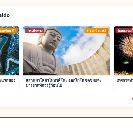
aido
ยอดนิยม #1
การเดินทาง
ยอดนิยม #2
วัฒนธรรมดั้
ห่งแรกของ
สุสานมาโคมาไนทาคิโนะ ฮอกไกโด จุดชมและ
เทศกาลท่า
มารยาทที่ควรรู้ก่อนไป