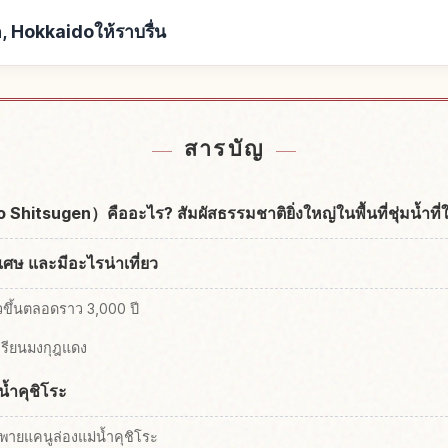
, Hokkaidoให้ราบรื่น
o Marsh, Hokkaido
หากิจกรรมในKushir
↗
สารบัญ
ro Shitsugen）คืออะไร? สัมผัสธรรมชาติยิ่งใหญ่ในพื้นที่ชุ่มน้ำที่ให
พิเศษ และมีอะไรน่าเที่ยว
ตัวขึ้นตลอดราว 3,000 ปี
เรียนมงกุฎแดง
มน้ำคุชิโระ
รพายแคนูล่องแม่น้ำคุชิโระ