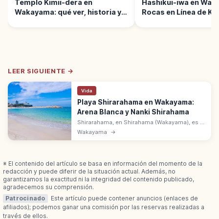
Templo Kimii-dera en
Hashikui-iwa en Wak
Wakayama: qué ver, historia y
Rocas en Línea de Ko
acceso
LEER SIGUIENTE →
Vida
Playa Shirarahama en Wakayama:
Arena Blanca y Nanki Shirahama
Shirarahama, en Shirahama (Wakayama), es la
playa de arena blanca de cuarzo de 620 m,
Wakayama
→
regenerada con arena de Australia. Hermana
de Waikiki Beach desde 2000.
※ El contenido del artículo se basa en información del momento de la
redacción y puede diferir de la situación actual. Además, no
garantizamos la exactitud ni la integridad del contenido publicado,
agradecemos su comprensión.
Patrocinado
Este artículo puede contener anuncios (enlaces de
afiliados); podemos ganar una comisión por las reservas realizadas a
través de ellos.