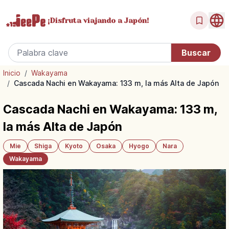
¡Disfruta
viajando a Japón!
Inicio
/
Wakayama
/
Cascada Nachi en Wakayama: 133 m, la más Alta de Japón
Cascada Nachi en Wakayama: 133 m,
la más Alta de Japón
Mie
Shiga
Kyoto
Osaka
Hyogo
Nara
Wakayama