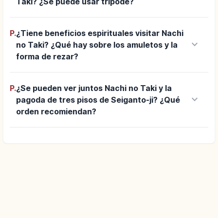
Taki? ¿Se puede usar trípode?
P.
¿Tiene beneficios espirituales visitar Nachi
keyboard_arrow_down
no Taki? ¿Qué hay sobre los amuletos y la
forma de rezar?
P.
¿Se pueden ver juntos Nachi no Taki y la
keyboard_arrow_down
pagoda de tres pisos de Seiganto-ji? ¿Qué
orden recomiendan?