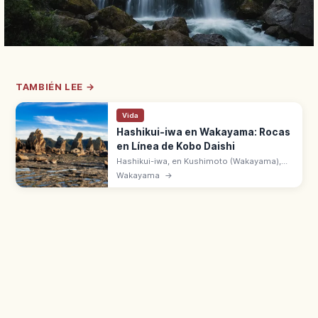
TAMBIÉN LEE →
Vida
Hashikui-iwa en Wakayama: Rocas
en Línea de Kobo Daishi
Hashikui-iwa, en Kushimoto (Wakayama),
alinea unas 40 rocas a lo largo de 850 m
Wakayama
→
sobre el mar. Leyenda de Kobo Daishi. Lugar
Escénico y Monumento Natural.