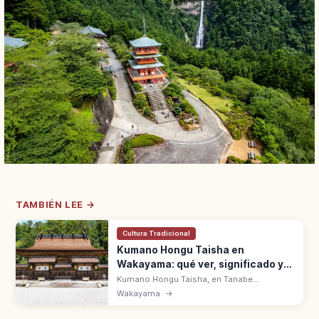
TAMBIÉN LEE →
Cultura Tradicional
Kumano Hongu Taisha en
Wakayama: qué ver, significado y
acceso
Kumano Hongu Taisha, en Tanabe
(Wakayama), es el santuario central de los
Wakayama
→
Kumano Sanzan. Gran torii de Oyunohara de
34 m y Patrimonio UNESCO en el Kumano