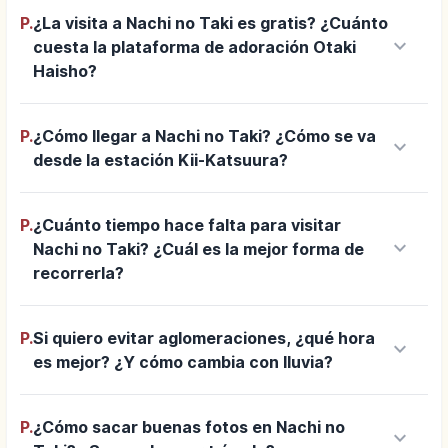
P.
¿La visita a Nachi no Taki es gratis? ¿Cuánto
keyboard_arrow_down
cuesta la plataforma de adoración Otaki
Haisho?
P.
¿Cómo llegar a Nachi no Taki? ¿Cómo se va
keyboard_arrow_down
desde la estación Kii-Katsuura?
P.
¿Cuánto tiempo hace falta para visitar
keyboard_arrow_down
Nachi no Taki? ¿Cuál es la mejor forma de
recorrerla?
P.
Si quiero evitar aglomeraciones, ¿qué hora
keyboard_arrow_down
es mejor? ¿Y cómo cambia con lluvia?
P.
¿Cómo sacar buenas fotos en Nachi no
keyboard_arrow_down