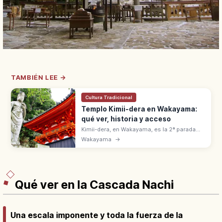
TAMBIÉN LEE →
Cultura Tradicional
Templo Kimii-dera en Wakayama:
qué ver, historia y acceso
Kimii-dera, en Wakayama, es la 2ª parada
del Saigoku. Fundado en 770 por un monje
Wakayama
→
Tang, con 231 escalones que llevan a vistas
de la bahía de Wakaura.
Qué ver en la Cascada Nachi
Una escala imponente y toda la fuerza de la