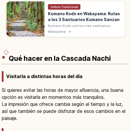
Cultura Tradicional
Kumano Kodo en Wakayama: Rutas
a los 3 Santuarios Kumano Sanzan
Kumano Kodo une los tres santuarios
Kumano Sanzan: Hongu Taisha, Hayatama y
Wakayama
→
Nachi Taisha. Patrimonio UNESCO desde
2004 en la península de Kii.
Qué hacer en la Cascada Nachi
Visitarla a distintas horas del día
Si quieres evitar las horas de mayor afluencia, una buena
opción es visitarla en momentos más tranquilos.
La impresión que ofrece cambia según el tiempo y la luz,
así que también se puede disfrutar de esos cambios en el
paisaje.