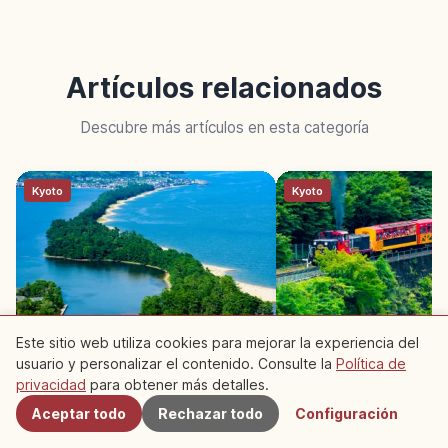
Artículos relacionados
Descubre más artículos en esta categoría
Kyoto
Kyoto
Amanohashidate en Kioto: una
Tren Sagano Torokko
Este sitio web utiliza cookies para mejorar la experiencia del
de las Tres Vistas de Japón
7,3 km por el Valle de
usuario y personalizar el contenido. Consulte la
Política de
Cercanos
privacidad
para obtener más detalles.
Aceptar todo
Rechazar todo
Configuración