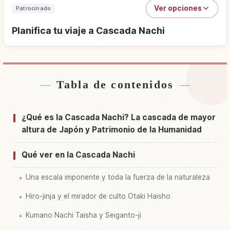
Ver opciones
Patrocinado
Planifica tu viaje a Cascada Nachi
Tabla de contenidos
Buscar alojamiento cerca de Cascada Nachi
↗
Buscar experiencias en Cascada Nachi
↗
¿Qué es la Cascada Nachi? La cascada de mayor
altura de Japón y Patrimonio de la Humanidad
Qué ver en la Cascada Nachi
Una escala imponente y toda la fuerza de la naturaleza
Hiro-jinja y el mirador de culto Otaki Haisho
Kumano Nachi Taisha y Seiganto-ji