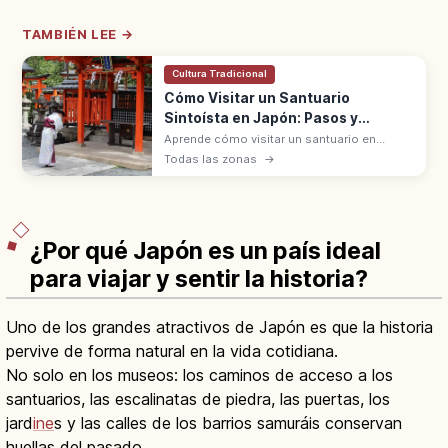
TAMBIÉN LEE →
Cultura Tradicional
Cómo Visitar un Santuario
Sintoísta en Japón: Pasos y
Normas
Aprende cómo visitar un santuario en
Japón: significado, pasos básicos y
Todas las zonas
→
normas de respeto para vivir la experiencia
con seguridad y sin errores.
¿Por qué Japón es un país ideal
para viajar y sentir la historia?
Uno de los grandes atractivos de Japón es que la historia
pervive de forma natural en la vida cotidiana.
No solo en los museos: los caminos de acceso a los
santuarios, las escalinatas de piedra, las puertas, los
jard
ine
s y las calles de los barrios samuráis conservan
huellas del pasado.