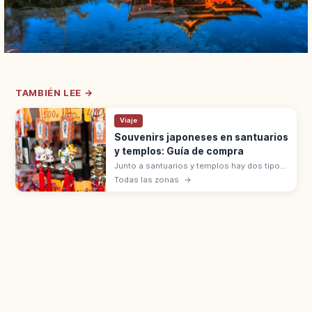
TAMBIÉN LEE →
Viaje
Souvenirs japoneses en santuarios
y templos: Guía de compra
Junto a santuarios y templos hay dos tipos
de souvenirs: objetos sagrados (omamori,
Todas las zonas
→
goshuin, ofuda) que se reciben con
hatsuho-ryō, y artesanías en tiendas.