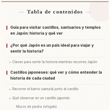
Tabla de contenidos
Buscar alojamiento cerca de Japón
↗
Buscar experiencias en Japón
↗
Guía para visitar castillos, santuarios y templos
en Japón: historia y qué ver
¿Por qué Japón es un país ideal para viajar y
sentir la historia?
Claves para sentir la historia mientras recorres Japón
Castillos japoneses: qué ver y cómo entender la
historia de cada ciudad
Recorrer el barrio samurái junto al castillo
Qué observar en un castillo japonés
Muros de piedra (ishigaki)