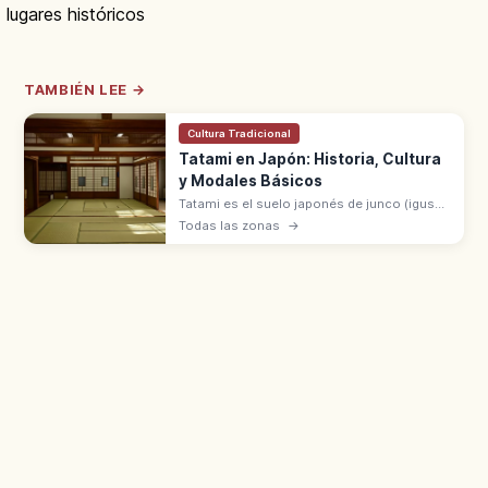
lugares históricos
TAMBIÉN LEE →
Cultura Tradicional
Tatami en Japón: Historia, Cultura
y Modales Básicos
Tatami es el suelo japonés de junco (igusa),
símbolo del washitsu, generalizado desde
Todas las zonas
→
el periodo Muromachi. Modales: moverse
sin ruido y no dañar la superficie.