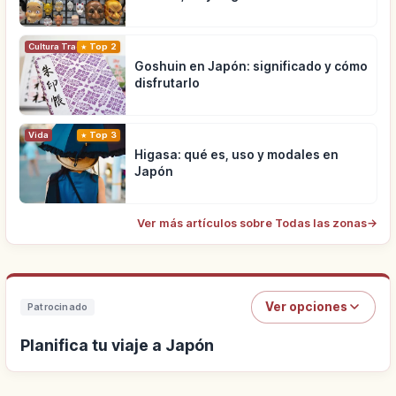
Cultura Tradicional
Top 2
Goshuin en Japón: significado y cómo
disfrutarlo
Vida
Top 3
Higasa: qué es, uso y modales en
Japón
Ver más artículos sobre Todas las zonas
→
Ver opciones
Patrocinado
Planifica tu viaje a Japón