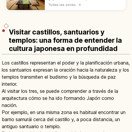
habitaciones, comidas, onsen y normas del
Todas las zonas
→
check-in a la salida. Descubre cuál se
adapta mejor a tu estilo de viaje por Japón.
Visitar castillos, santuarios y
templos: una forma de entender la
cultura japonesa en profundidad
Los castillos representan el poder y la planificación urbana,
los santuarios expresan la oración hacia la naturaleza y los
templos transmiten el budismo y la búsqueda de paz
interior.
Al visitar los tres, se puede comprender a través de la
arquitectura cómo se ha ido formando Japón como
nación.
Por ejemplo, en una misma zona es habitual encontrar un
barrio samurái cerca del castillo y, a poca distancia, un
antiguo santuario o templo.