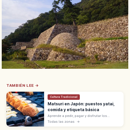
TAMBIÉN LEE →
Cultura Tradicional
Matsuri en Japón: puestos yatai,
comida y etiqueta básica
Aprende a pedir, pagar y disfrutar los
puestos de comida en los matsuri de
Todas las zonas
→
Japón, con consejos sobre basura, fotos,
alergias y niños.